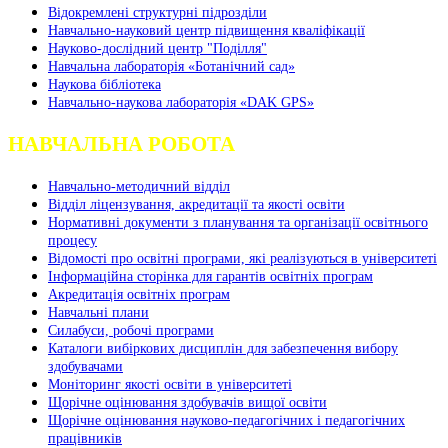
Відокремлені структурні підрозділи
Навчально-науковий центр підвищення кваліфікації
Науково-дослідний центр "Поділля"
Навчальна лабораторія «Ботанічний сад»
Наукова бібліотека
Навчально-наукова лабораторія «DAK GPS»
НАВЧАЛЬНА РОБОТА
Навчально-методичний відділ
Відділ ліцензування, акредитації та якості освіти
Нормативні документи з планування та організації освітнього
процесу
Відомості про освітні програми, які реалізуються в університеті
Інформаційна сторінка для гарантів освітніх програм
Акредитація освітніх програм
Навчальні плани
Силабуси, робочі програми
Каталоги вибіркових дисциплін для забезпечення вибору
здобувачами
Моніторинг якості освіти в університеті
Щорічне оцінювання здобувачів вищої освіти
Щорічне оцінювання науково-педагогічних і педагогічних
працівників