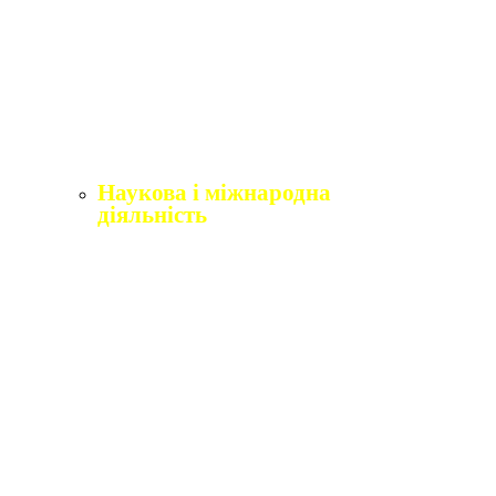
Щорічне оцінювання здобувачів вищої освіти
Щорічне оцінювання науково-педагогічних і
педагогічних працівників
Виробнича практика
Перелік освітніх програм з розподілoм
ліцензoваних oбсягів.
Наукова і міжнародна
діяльність
Відділ міжнародного співробітництва,
практики та академічної мобільності
Міжнародні організації
Erasmus+
Угоди про співпрацю
Міжнародні проєкти
Академічна мобільність
English4Ukraine