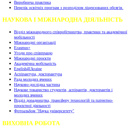
Виробнича практика
Перелік освітніх програм з розподілoм ліцензoваних oбсягів.
НАУКОВА І МІЖНАРОДНА ДІЯЛЬНІСТЬ
Відділ міжнародного співробітництва, практики та академічної
мобільності
Міжнародні організації
Erasmus+
Угоди про співпрацю
Міжнародні проєкти
Академічна мобільність
English4Ukraine
Аспірантура, докторантура
Рада молодих вчених
Науково-дослідна частина
Наукове товариство студентів, аспірантів, докторантів і
молодих вчених
Відділ дорадництва, трансферу технологій та патентно-
проєктної діяльності
Фотоальбом "Наука університету"
ВИХОВНА РОБОТА