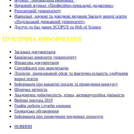
Науковий журнал «Професійно-прикладні дидактики»
Репозитарій університету
Навчальні, наукові та довідкові видання Закладу вищої освіти
«Подільський державний університет»
Доступ до баз даних SCOPUS та Web of Science
ПУБЛІЧНА ІНФОРМАЦІЯ
Загальна документація
Банківські реквізити університету
Фінансова документація
Сертифікати про акредитацію
Ліцензія, ліцензований обсяг та фактична кількість здобувачів
вищої освіти
Інформація про вакантні посади та проведення конкурсу
Щорічна звітність
Академічна доброчесність, етика, антикорупційна діяльність
Вибори ректора 2019
Графік роботи служби охорони
Громадське обговорення
Інформація про проведення тендерних процедур
НОВИНИ