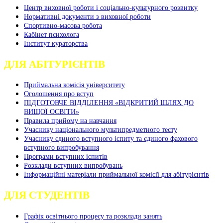
Центр виховної роботи і соціально-культурного розвитку
Нормативні документи з виховної роботи
Спортивно-масова робота
Кабінет психолога
Інститут кураторства
ДЛЯ АБІТУРІЄНТІВ
Приймальна комісія університету
Оголошення про вступ
ПІДГОТОВЧЕ ВІДДІЛЕННЯ «ВІДКРИТИЙ ШЛЯХ ДО
ВИЩОЇ ОСВІТИ»
Правила прийому на навчання
Учаснику національного мультипредметного тесту
Учаснику єдиного вступного іспиту та єдиного фахового
вступного випробування
Програми вступних іспитів
Розклади вступних випробувань
Інформаційні матеріали приймальної комісії для абітурієнтів
ДЛЯ СТУДЕНТІВ
Графік освітнього процесу та розклади занять