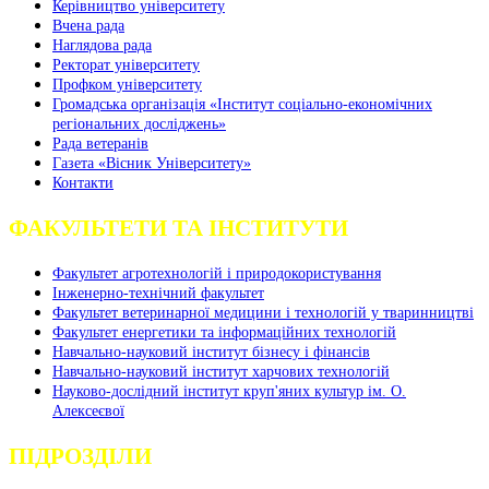
Керівництво університету
Вчена рада
Наглядова рада
Ректорат університету
Профком університету
Громадська організація «Інститут соціально-економічних
регіональних досліджень»
Рада ветеранів
Газета «Вісник Університету»
Контакти
ФАКУЛЬТЕТИ ТА ІНСТИТУТИ
Факультет агротехнологій і природокористування
Інженерно-технічний факультет
Факультет ветеринарної медицини і технологій у тваринництві
Факультет енергетики та інформаційних технологій
Навчально-науковий інститут бізнесу і фінансів
Навчально-науковий інститут харчових технологій
Науково-дослідний інститут круп'яних культур ім. О.
Алексеєвої
ПІДРОЗДІЛИ