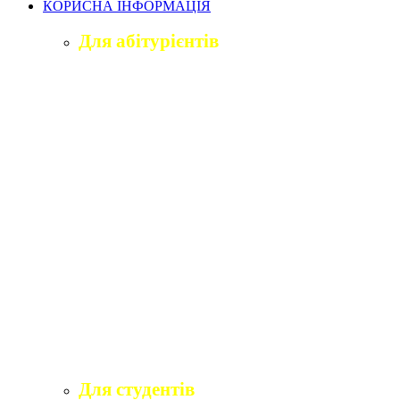
КОРИСНА ІНФОРМАЦІЯ
Для абітурієнтів
Приймальна комісія університету
Оголошення про вступ
ПІДГОТОВЧЕ ВІДДІЛЕННЯ «ВІДКРИТИЙ
ШЛЯХ ДО ВИЩОЇ ОСВІТИ»
Правила прийому на навчання
Учаснику національного мультипредметного
тесту
Учаснику єдиного вступного іспиту та
єдиного фахового вступного випробування
Програми вступних іспитів
Розклади вступних випробувань
Інформаційні матеріали приймальної комісії
для абітурієнтів
Для студентів