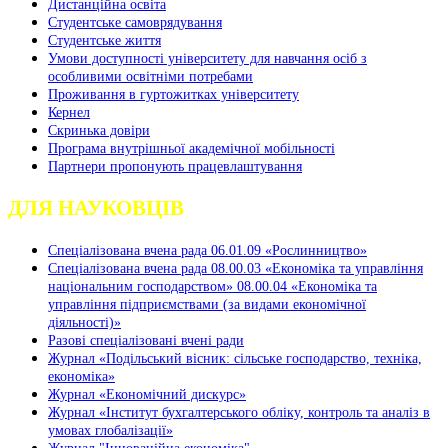
Дистанційна освіта
Студентське самоврядування
Студентське життя
Умови доступності університету для навчання осіб з
особливими освітніми потребами
Проживання в гуртожитках університету
Кернел
Скринька довіри
Програма внутрішньої академічної мобільності
Партнери пропонують працевлаштування
ДЛЯ НАУКОВЦІВ
Спеціалізована вчена рада 06.01.09 «Рослинництво»
Спеціалізована вчена рада 08.00.03 «Економіка та управління
національним господарством» 08.00.04 «Економіка та
управління підприємствами (за видами економічної
діяльності)»
Разові спеціалізовані вчені ради
Журнал «Подільський вісник: сільське господарство, техніка,
економіка»
Журнал «Економічний дискурс»
Журнал «Інститут бухгалтерського обліку, контроль та аналіз в
умовах глобалізації»
Журнал "Інноваційна економіка"