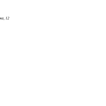
ка, 12