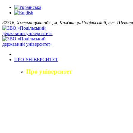
32316, Хмельницька обл., м. Кам'янець-Подільський, вул. Шевчен
ПРО УНІВЕРСИТЕТ
Про університет
Загальна характеристика
Історія
Структура університету
Керівництво університету
Вчена рада
Наглядова рада