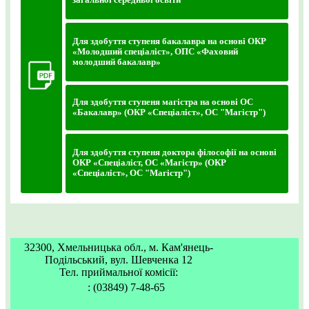
загальної середньої освіти
Для здобуття ступеня бакалавра на основі ОКР
«Молодший спеціаліст», ОПС «Фаховий
молодший бакалавр»
Для здобуття ступеня магістра на основі ОС
«Бакалавр» (ОКР «Спеціаліст», ОС "Магістр")
Для здобуття ступеня доктора філософії на основі
ОКР «Спеціаліст, ОС «Магістр» (ОКР
«Спеціаліст», ОС "Магістр")
32300, Хмельницька обл., м. Кам'янець-
Подільський, вул. Шевченка 12
Тел. приймальної комісії:
: (03849) 7-48-65