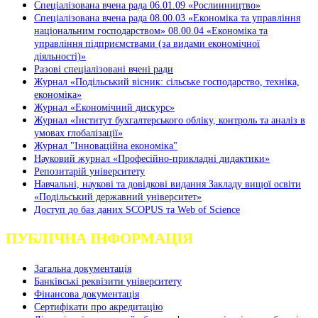
Спеціалізована вчена рада 06.01.09 «Рослинництво»
Спеціалізована вчена рада 08.00.03 «Економіка та управління
національним господарством» 08.00.04 «Економіка та
управління підприємствами (за видами економічної
діяльності)»
Разові спеціалізовані вчені ради
Журнал «Подільський вісник: сільське господарство, техніка,
економіка»
Журнал «Економічний дискурс»
Журнал «Інститут бухгалтерського обліку, контроль та аналіз в
умовах глобалізації»
Журнал "Інноваційна економіка"
Науковий журнал «Професійно-прикладні дидактики»
Репозитарій університету
Навчальні, наукові та довідкові видання Закладу вищої освіти
«Подільський державний університет»
Доступ до баз даних SCOPUS та Web of Science
ПУБЛІЧНА ІНФОРМАЦІЯ
Загальна документація
Банківські реквізити університету
Фінансова документація
Сертифікати про акредитацію