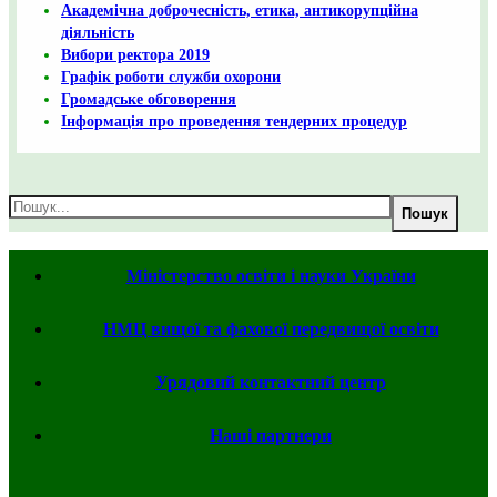
Академічна доброчесність, етика, антикорупційна
діяльність
Вибори ректора 2019
Графік роботи служби охорони
Громадське обговорення
Інформація про проведення тендерних процедур
Пошук
Міністерство освіти і науки України
НМЦ вищої та фахової передвищої освіти
Урядовий контактний центр
Наші партнери