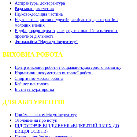
Аспірантура, докторантура
Рада молодих вчених
Науково-дослідна частина
Наукове товариство студентів, аспірантів, докторантів і
молодих вчених
Відділ дорадництва, трансферу технологій та патентно-
проєктної діяльності
Фотоальбом "Наука університету"
ВИХОВНА РОБОТА
Центр виховної роботи і соціально-культурного розвитку
Нормативні документи з виховної роботи
Спортивно-масова робота
Кабінет психолога
Інститут кураторства
ДЛЯ АБІТУРІЄНТІВ
Приймальна комісія університету
Оголошення про вступ
ПІДГОТОВЧЕ ВІДДІЛЕННЯ «ВІДКРИТИЙ ШЛЯХ ДО
ВИЩОЇ ОСВІТИ»
Правила прийому на навчання