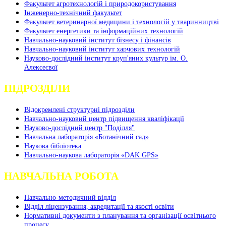
Факультет агротехнологій і природокористування
Інженерно-технічний факультет
Факультет ветеринарної медицини і технологій у тваринництві
Факультет енергетики та інформаційних технологій
Навчально-науковий інститут бізнесу і фінансів
Навчально-науковий інститут харчових технологій
Науково-дослідний інститут круп'яних культур ім. О.
Алексеєвої
ПІДРОЗДІЛИ
Відокремлені структурні підрозділи
Навчально-науковий центр підвищення кваліфікації
Науково-дослідний центр "Поділля"
Навчальна лабораторія «Ботанічний сад»
Наукова бібліотека
Навчально-наукова лабораторія «DAK GPS»
НАВЧАЛЬНА РОБОТА
Навчально-методичний відділ
Відділ ліцензування, акредитації та якості освіти
Нормативні документи з планування та організації освітнього
процесу