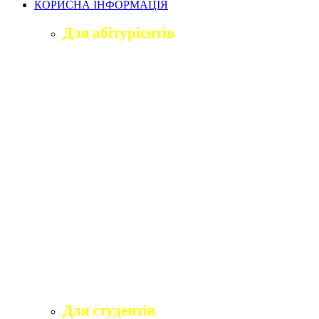
КОРИСНА ІНФОРМАЦІЯ
Для абітурієнтів
Приймальна комісія університету
Оголошення про вступ
ПІДГОТОВЧЕ ВІДДІЛЕННЯ «ВІДКРИТИЙ
ШЛЯХ ДО ВИЩОЇ ОСВІТИ»
Правила прийому на навчання
Учаснику національного мультипредметного
тесту
Учаснику єдиного вступного іспиту та
єдиного фахового вступного випробування
Програми вступних іспитів
Розклади вступних випробувань
Інформаційні матеріали приймальної комісії
для абітурієнтів
Для студентів