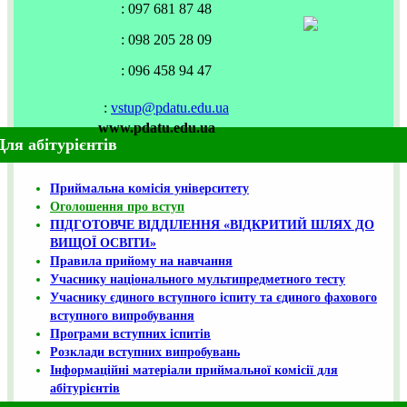
: 097 681 87 48
: 098 205 28 09
: 096 458 94 47
:
vstup@pdatu.edu.ua
www.pdatu.edu.ua
Для абітурієнтів
Приймальна комісія університету
Оголошення про вступ
ПІДГОТОВЧЕ ВІДДІЛЕННЯ «ВІДКРИТИЙ ШЛЯХ ДО
ВИЩОЇ ОСВІТИ»
Правила прийому на навчання
Учаснику національного мультипредметного тесту
Учаснику єдиного вступного іспиту та єдиного фахового
вступного випробування
Програми вступних іспитів
Розклади вступних випробувань
Інформаційні матеріали приймальної комісії для
абітурієнтів