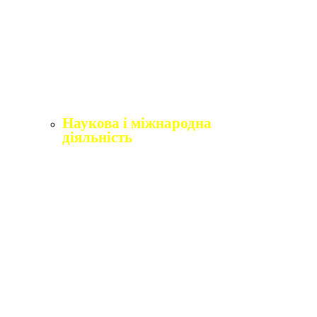
Щорічне оцінювання здобувачів вищої освіти
Щорічне оцінювання науково-педагогічних і
педагогічних працівників
Виробнича практика
Перелік освітніх програм з розподілoм
ліцензoваних oбсягів.
Наукова і міжнародна
діяльність
Відділ міжнародного співробітництва,
практики та академічної мобільності
Міжнародні організації
Erasmus+
Угоди про співпрацю
Міжнародні проєкти
Академічна мобільність
English4Ukraine