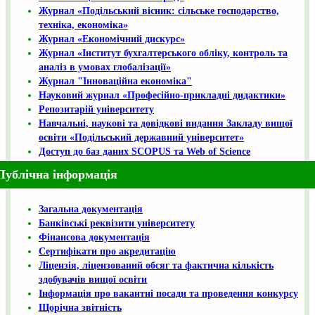
Журнал «Подільський вісник: сільське господарство,
техніка, економіка»
Журнал «Економічний дискурс»
Журнал «Інститут бухгалтерського обліку, контроль та
аналіз в умовах глобалізації»
Журнал "Інноваційна економіка"
Науковий журнал «Професійно-прикладні дидактики»
Репозитарій університету
Навчальні, наукові та довідкові видання Закладу вищої
освіти «Подільський державний університет»
Доступ до баз даних SCOPUS та Web of Science
Публічна інформація
Загальна документація
Банківські реквізити університету
Фінансова документація
Сертифікати про акредитацію
Ліцензія, ліцензований обсяг та фактична кількість
здобувачів вищої освіти
Інформація про вакантні посади та проведення конкурсу
Щорічна звітність