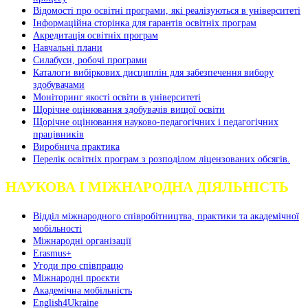
Відомості про освітні програми, які реалізуються в університеті
Інформаційна сторінка для гарантів освітніх програм
Акредитація освітніх програм
Навчальні плани
Силабуси, робочі програми
Каталоги вибіркових дисциплін для забезпечення вибору
здобувачами
Моніторинг якості освіти в університеті
Щорічне оцінювання здобувачів вищої освіти
Щорічне оцінювання науково-педагогічних і педагогічних
працівників
Виробнича практика
Перелік освітніх програм з розподілoм ліцензoваних oбсягів.
НАУКОВА І МІЖНАРОДНА ДІЯЛЬНІСТЬ
Відділ міжнародного співробітництва, практики та академічної
мобільності
Міжнародні організації
Erasmus+
Угоди про співпрацю
Міжнародні проєкти
Академічна мобільність
English4Ukraine