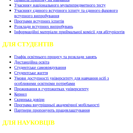
Учаснику національного мультипредметного тесту
Учаснику єдиного вступного іспиту та єдиного фахового
вступного випробування
Програми вступних іспитів
Розклади вступних випробувань
Інформаційні матеріали приймальної комісії для абітурієнтів
ДЛЯ СТУДЕНТІВ
Графік освітнього процесу та розклади занять
Дистанційна освіта
Студентське самоврядування
Студентське життя
Умови доступності університету для навчання осіб з
особливими освітніми потребами
Проживання в гуртожитках університету
Кернел
Скринька довіри
Програма внутрішньої академічної мобільності
Партнери пропонують працевлаштування
ДЛЯ НАУКОВЦІВ