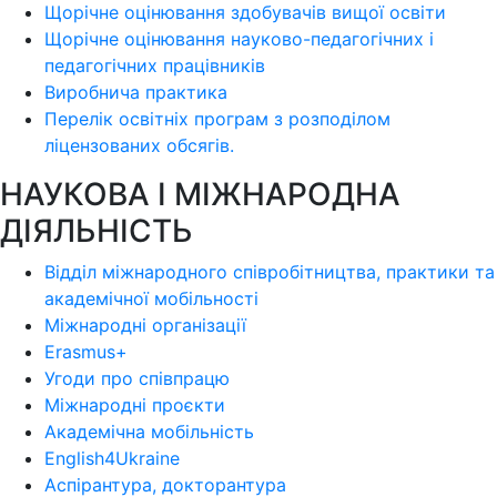
Щорічне оцінювання здобувачів вищої освіти
Щорічне оцінювання науково-педагогічних і
педагогічних працівників
Виробнича практика
Перелік освітніх програм з розподілoм
ліцензoваних oбсягів.
НАУКОВА І МІЖНАРОДНА
ДІЯЛЬНІСТЬ
Відділ міжнародного співробітництва, практики та
академічної мобільності
Міжнародні організації
Erasmus+
Угоди про співпрацю
Міжнародні проєкти
Академічна мобільність
English4Ukraine
Аспірантура, докторантура