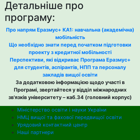
Детальніше про
програму:
Про напрям Еразмус+ КА1: навчальна (академічна)
мобільність
Що необхідно знати перед початком підготовки
проекту з кредитної мобільності
Перспективи, які відкриває Програма Еразмус+
для студентів, аспірантів, НПП та персоналу
закладів вищої освіти
За додатковою інформацією щодо участі в
Програмі, звертайтеся у відділ міжнародних
зв'язків університету – каб.34 (головний корпус)
Міністерство освіти і науки України
НМЦ вищої та фахової передвищої освіти
Урядовий контактний центр
Наші партнери