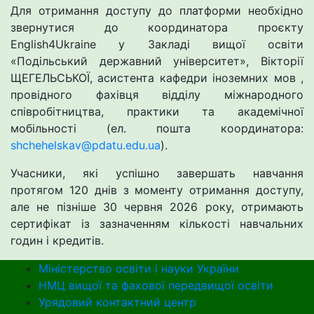
Для отримання доступу до платформи необхідно
звернутися до координатора проєкту
English4Ukraine у Закладі вищої освіти
«Подільський державний університет», Вікторії
ЩЕГЕЛЬСЬКОЇ, асистента кафедри іноземних мов ,
провідного фахівця відділу міжнародного
співробітництва, практики та академічної
мобільності (ел. пошта координатора:
shchehelskav@pdatu.edu.ua
).
Учасники, які успішно завершать навчання
протягом 120 днів з моменту отримання доступу,
але не пізніше 30 червня 2026 року, отримають
сертифікат із зазначенням кількості навчальних
годин і кредитів.
Міністерство освіти і науки України
НМЦ вищої та фахової передвищої освіти
Урядовий контактний центр