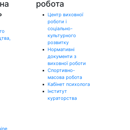
на
робота
ь
Центр виховної
роботи і
соціально-
го
культурного
цтва,
розвитку
а
Нормативні
документи з
виховної роботи
Спортивно-
масова робота
Кабінет психолога
Інститут
кураторства
aine