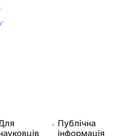
м
у"
Для
Публічна
науковців
інформація