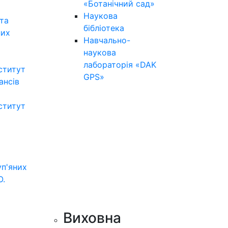
«Ботанічний сад»
Наукова
та
бібліотека
них
Навчально-
наукова
лабораторія «DAK
ститут
GPS»
нансів
ститут
уп'яних
О.
Виховна