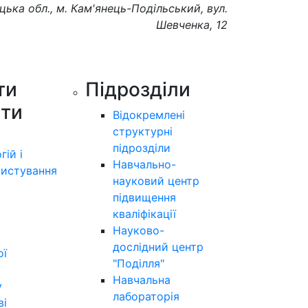
цька обл., м. Кам'янець-Подільський, вул.
Шевченка, 12
ти
Підрозділи
ути
Відокремлені
структурні
підрозділи
гій і
Навчально-
истування
науковий центр
підвищення
кваліфікації
Науково-
дослідний центр
ої
"Поділля"
Навчальна
у
лабораторія
ві