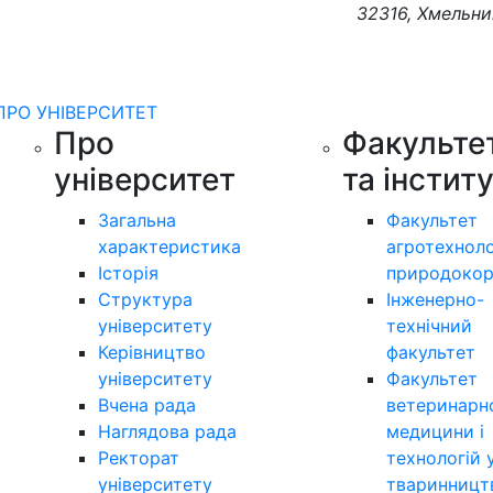
32316, Хмельни
ПРО УНІВЕРСИТЕТ
Про
Факульте
університет
та інстит
Загальна
Факультет
характеристика
агротехноло
Історія
природокор
Структура
Інженерно-
університету
технічний
Керівництво
факультет
університету
Факультет
Вчена рада
ветеринарн
Наглядова рада
медицини і
Ректорат
технологій 
університету
тваринницт