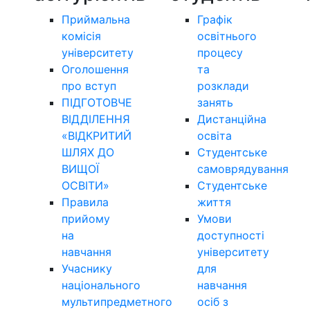
Приймальна
Графік
комісія
освітнього
університету
процесу
Оголошення
та
про вступ
розклади
ПІДГОТОВЧЕ
занять
ВІДДІЛЕННЯ
Дистанційна
«ВІДКРИТИЙ
освіта
ШЛЯХ ДО
Студентське
ВИЩОЇ
самоврядування
ОСВІТИ»
Студентське
Правила
життя
прийому
Умови
на
доступності
навчання
університету
Учаснику
для
національного
навчання
мультипредметного
осіб з