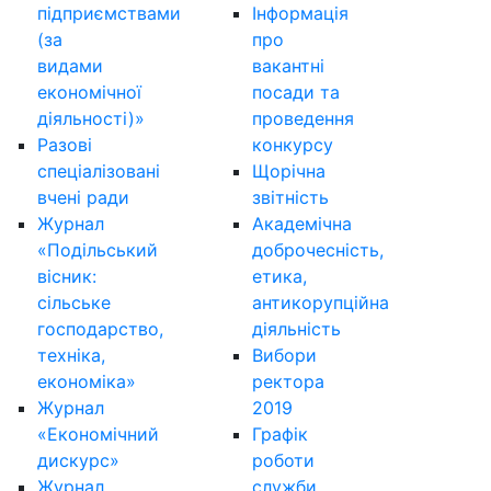
підприємствами
Інформація
(за
про
видами
вакантні
економічної
посади та
діяльності)»
проведення
Разові
конкурсу
спеціалізовані
Щорічна
вчені ради
звітність
Журнал
Академічна
«Подільський
доброчесність,
вісник:
етика,
сільське
антикорупційна
господарство,
діяльність
техніка,
Вибори
економіка»
ректора
Журнал
2019
«Економічний
Графік
дискурс»
роботи
Журнал
служби