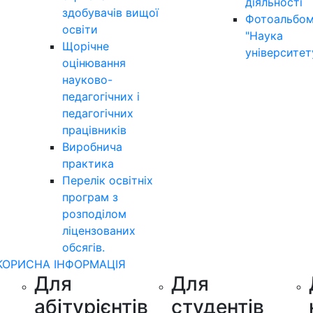
діяльності
здобувачів вищої
Фотоальбо
освіти
"Наука
Щорічне
університет
оцінювання
науково-
педагогічних і
педагогічних
працівників
Виробнича
практика
Перелік освітніх
програм з
розподілoм
ліцензoваних
oбсягів.
КОРИСНА ІНФОРМАЦІЯ
Для
Для
абітурієнтів
студентів