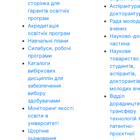
сторінка для
Аспірантура
гарантів освітніх
докторанту
програм
Рада молод
Акредитація
вчених
освітніх програм
Науково-до
Навчальні плани
частина
Силабуси, робочі
Наукове
програми
товариство
Каталоги
студентів,
вибіркових
аспірантів,
дисциплін для
докторантів
забезпечення
молодих вч
вибору
Відділ
здобувачами
дорадництв
Моніторинг якості
трансферу
освіти в
технологій 
університеті
патентно-
Щорічне
проєктної
оцінювання