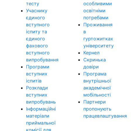
тесту
особливими
Учаснику
освітніми
єдиного
потребами
вступного
Проживання
іспиту та
в
єдиного
гуртожитках
фахового
університету
вступного
Кернел
випробування
Скринька
Програми
довіри
вступних
Програма
іспитів
внутрішньої
Розклади
академічної
вступних
мобільності
випробувань
Партнери
Інформаційні
пропонують
матеріали
працевлаштування
приймальної
комісії для