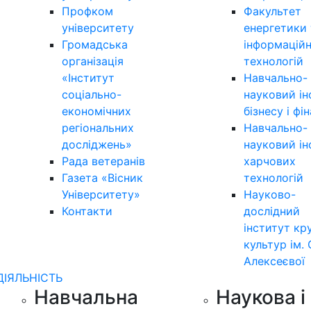
Профком
Факультет
університету
енергетики 
Громадська
інформацій
організація
технологій
«Інститут
Навчально-
соціально-
науковий ін
економічних
бізнесу і фі
регіональних
Навчально-
досліджень»
науковий ін
Рада ветеранів
харчових
Газета «Вісник
технологій
Університету»
Науково-
Контакти
дослідний
інститут кр
культур ім. 
Алексеєвої
ДІЯЛЬНІСТЬ
Навчальна
Наукова і