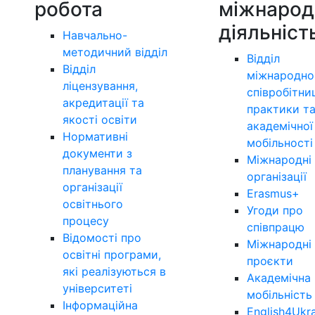
робота
міжнарод
діяльніст
Навчально-
методичний відділ
Відділ
Відділ
міжнародно
ліцензування,
співробітни
акредитації та
практики т
якості освіти
академічної
Нормативні
мобільності
документи з
Міжнародні
планування та
організації
організації
Erasmus+
освітнього
Угоди про
процесу
співпрацю
Відомості про
Міжнародні
освітні програми,
проєкти
які реалізуються в
Академічна
університеті
мобільність
Інформаційна
English4Ukr