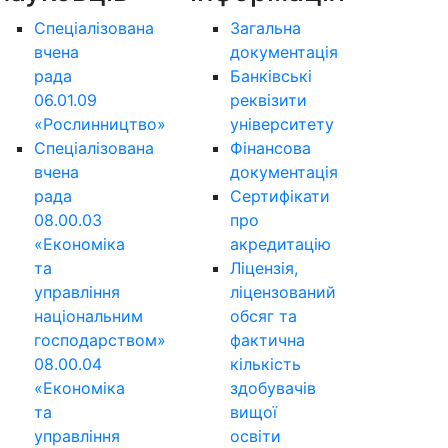
Спеціалізована
Загальна
вчена
документація
рада
Банківські
06.01.09
реквізити
«Рослинництво»
університету
Спеціалізована
Фінансова
вчена
документація
рада
Сертифікати
08.00.03
про
«Економіка
акредитацію
та
Ліцензія,
управління
ліцензований
національним
обсяг та
господарством»
фактична
08.00.04
кількість
«Економіка
здобувачів
та
вищої
управління
освіти