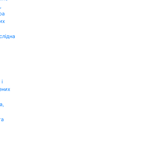
,
ра
их
слідна
 і
ених
а,
та