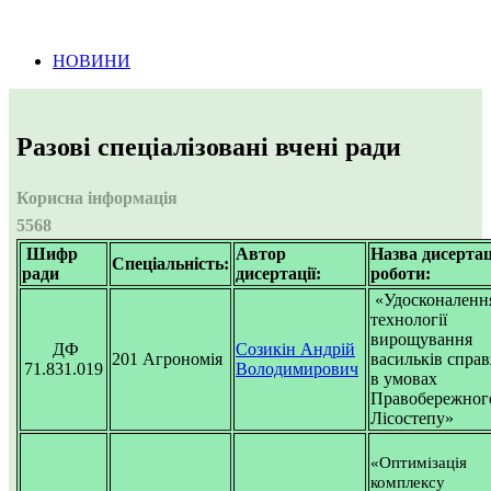
Інформація про проведення тендерних
процедур
НОВИНИ
Разові спеціалізовані вчені ради
Корисна інформація
5568
Шифр
Автор
Назва дисертац
Спеціальність:
ради
дисертації:
роботи:
«Удосконаленн
технології
вирощування
ДФ
Созикін Андрій
201 Агрономія
васильків спра
71.831.019
Володимирович
в умовах
Правобережног
Лісостепу»
«Оптимізація
комплексу