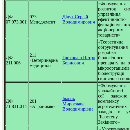
«Формуван
розвиток сис
управління
ДФ
073
Дідух Сергій
ефективністю
07.073.001
Менеджмент
Володимирович
функціонуванн
акціонерних
товариств»
«Теоретичне
обґрунтуванн
розробка
211
ДФ
Григораш Петро
біологічного
«Ветеринарна
211.006
Борисович
препарату на о
медицина»
мікроорганізмі
біодеструкції
свинячого гно
«Формування
урожайності 
сої залежно
Івасик
ДФ
201
комплексу
Мирослава
71.831.014
«Агрономія»
агротехнічних
Володимирівна
заходів в ум
Лісостепу
Західного»
«Удосконаленн