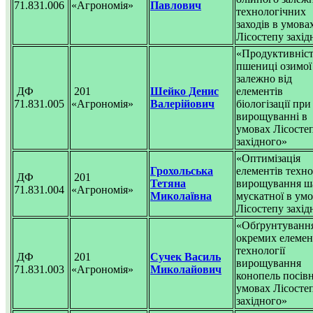
71.831.006
«Агрономія»
Павлович
технологічних
заходів в умова
Лісостепу захід
«Продуктивніс
пшениці озимої
залежно від
ДФ
201
Шейко Денис
елементів
71.831.005
«Агрономія»
Валерійович
біологізації при
вирощуванні в
умовах Лісосте
західного»
«Оптимізація
Грохольська
елементів техно
ДФ
201
Тетяна
вирощування ша
71.831.004
«Агрономія»
Миколаївна
мускатної в ум
Лісостепу захід
«Обґрунтуванн
окремих елемен
технології
ДФ
201
Сучек Василь
вирощування
71.831.003
«Агрономія»
Миколайович
конопель посів
умовах Лісосте
західного»