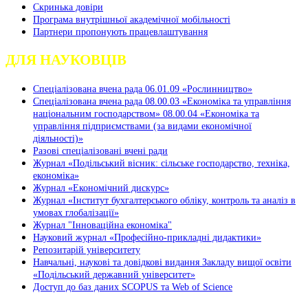
Скринька довіри
Програма внутрішньої академічної мобільності
Партнери пропонують працевлаштування
ДЛЯ НАУКОВЦІВ
Спеціалізована вчена рада 06.01.09 «Рослинництво»
Спеціалізована вчена рада 08.00.03 «Економіка та управління
національним господарством» 08.00.04 «Економіка та
управління підприємствами (за видами економічної
діяльності)»
Разові спеціалізовані вчені ради
Журнал «Подільський вісник: сільське господарство, техніка,
економіка»
Журнал «Економічний дискурс»
Журнал «Інститут бухгалтерського обліку, контроль та аналіз в
умовах глобалізації»
Журнал "Інноваційна економіка"
Науковий журнал «Професійно-прикладні дидактики»
Репозитарій університету
Навчальні, наукові та довідкові видання Закладу вищої освіти
«Подільський державний університет»
Доступ до баз даних SCOPUS та Web of Science