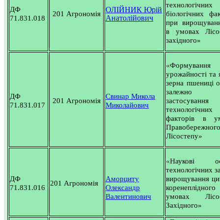
технологічни
ДФ
ОЛІЙНИК Юрій
201 Агрономія
біологічних фак
Анатолійович
71.831.018
при вирощуванн
в умовах Лісо
західного»
«Формування
урожайності та 
зерна пшениці о
залежно 
ДФ
Свинар Микола
201 Агрономія
застосування
71.831.017
Миколайович
технологічних
факторів в у
Правобережног
Лісостепу»
«
Наукові ос
технологічних з
ДФ
Аморциту
вирощування ци
201 Агрономія
71.831.016
Олександр
коренеплідно
Валентинович
умовах Лісос
Західного
»