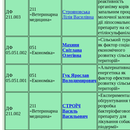
реактивність
організму корів 
211
ДФ
Строяновська
запальним про
«Ветеринарна
211.003
Лілія Василівна
молочної залози
медицина»
дії ліпосомальн
препарату на ос
етіліосульфаніл
«Сільський тур
Махиня
як фактор соціа
ДФ
051
Світлана
економічного
05.051.002
«Економіка»
Олегівна
розвитку сільсь
територій»
«Альтернативн
енергетика як
ДФ
051
Гук Ярослав
фактор ефектив
05.051.001
«Економіка»
Володимирович
розвитку сільсь
територій»
«Експеримента
обґрунтування 
211
СТРОЇЧ
розробка
ДФ
«Ветеринарна
Василь
бактеріофагово
211.002
медицина»
Васильович
препарату для
лікування собак
піодермії»