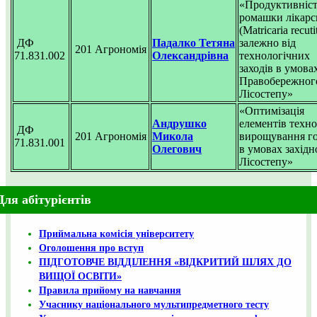
«Продуктивніс
ромашки лікарс
(Matricaria recuti
ДФ
Падалко Тетяна
залежно від
201 Агрономія
71.831.002
Олександрівна
технологічних
заходів в умова
Правобережног
Лісостепу»
«Оптимізація
Андрушко
елементів техно
ДФ
201 Агрономія
Микола
вирощування г
71.831.001
Олегович
в умовах західн
Лісостепу»
Для абітурієнтів
Приймальна комісія університету
Оголошення про вступ
ПІДГОТОВЧЕ ВІДДІЛЕННЯ «ВІДКРИТИЙ ШЛЯХ ДО
ВИЩОЇ ОСВІТИ»
Правила прийому на навчання
Учаснику національного мультипредметного тесту