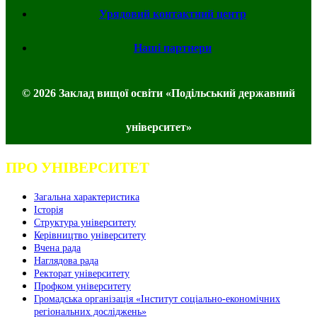
Урядовий контактний центр
Наші партнери
© 2026 Заклад вищої освіти «Подільський державний
університет»
ПРО УНІВЕРСИТЕТ
Загальна характеристика
Історія
Структура університету
Керівництво університету
Вчена рада
Наглядова рада
Ректорат університету
Профком університету
Громадська організація «Інститут соціально-економічних
регіональних досліджень»