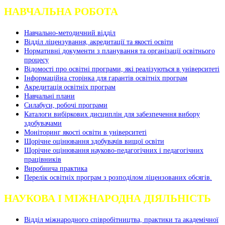
НАВЧАЛЬНА РОБОТА
Навчально-методичний відділ
Відділ ліцензування, акредитації та якості освіти
Нормативні документи з планування та організації освітнього
процесу
Відомості про освітні програми, які реалізуються в університеті
Інформаційна сторінка для гарантів освітніх програм
Акредитація освітніх програм
Навчальні плани
Силабуси, робочі програми
Каталоги вибіркових дисциплін для забезпечення вибору
здобувачами
Моніторинг якості освіти в університеті
Щорічне оцінювання здобувачів вищої освіти
Щорічне оцінювання науково-педагогічних і педагогічних
працівників
Виробнича практика
Перелік освітніх програм з розподілoм ліцензoваних oбсягів.
НАУКОВА І МІЖНАРОДНА ДІЯЛЬНІСТЬ
Відділ міжнародного співробітництва, практики та академічної