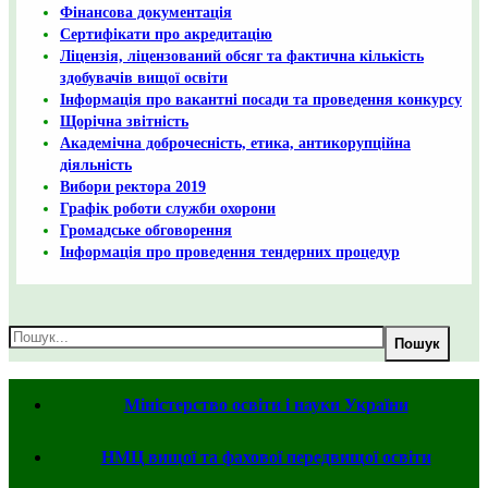
Фінансова документація
Сертифікати про акредитацію
Ліцензія, ліцензований обсяг та фактична кількість
здобувачів вищої освіти
Інформація про вакантні посади та проведення конкурсу
Щорічна звітність
Академічна доброчесність, етика, антикорупційна
діяльність
Вибори ректора 2019
Графік роботи служби охорони
Громадське обговорення
Інформація про проведення тендерних процедур
Пошук
Міністерство освіти і науки України
НМЦ вищої та фахової передвищої освіти