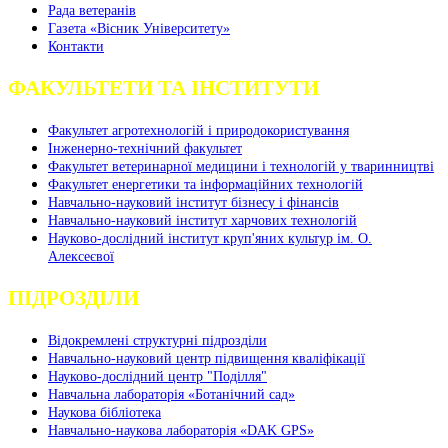
Рада ветеранів
Газета «Вісник Університету»
Контакти
ФАКУЛЬТЕТИ ТА ІНСТИТУТИ
Факультет агротехнологій і природокористування
Інженерно-технічний факультет
Факультет ветеринарної медицини і технологій у тваринництві
Факультет енергетики та інформаційних технологій
Навчально-науковий інститут бізнесу і фінансів
Навчально-науковий інститут харчових технологій
Науково-дослідний інститут круп'яних культур ім. О.
Алексеєвої
ПІДРОЗДІЛИ
Відокремлені структурні підрозділи
Навчально-науковий центр підвищення кваліфікації
Науково-дослідний центр "Поділля"
Навчальна лабораторія «Ботанічний сад»
Наукова бібліотека
Навчально-наукова лабораторія «DAK GPS»