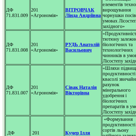
елементів техно
ДФ
201
ВІТРОВЧАК
вирощування
71.831.009
«Агрономія»
Лінда Андріївна
чорнушки посів
умовах Лісосте
західного»
«Продуктивніс
тютюну залежно
ДФ
201
РУДЬ Анатолій
біологічних та
71.831.008
«Агрономія»
Васильович
технологічних
чинників в умо
Лісостепу захід
«Шляхи підвищ
продуктивності
квасолі звичайн
рахунок
ДФ
201
Сівак Наталія
мінерального
71.831.007
«Агрономія»
Вікторівна
удобрення і
біологічних
препаратів в ум
Лісостепу захід
«Формування
продуктивності
сортів льону
ДФ
201
Кучер Ілля
олійного залежн