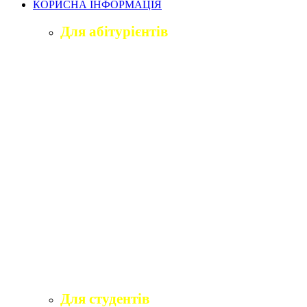
КОРИСНА ІНФОРМАЦІЯ
Для абітурієнтів
Приймальна комісія університету
Оголошення про вступ
ПІДГОТОВЧЕ ВІДДІЛЕННЯ «ВІДКРИТИЙ
ШЛЯХ ДО ВИЩОЇ ОСВІТИ»
Правила прийому на навчання
Учаснику національного мультипредметного
тесту
Учаснику єдиного вступного іспиту та
єдиного фахового вступного випробування
Програми вступних іспитів
Розклади вступних випробувань
Інформаційні матеріали приймальної комісії
для абітурієнтів
Для студентів