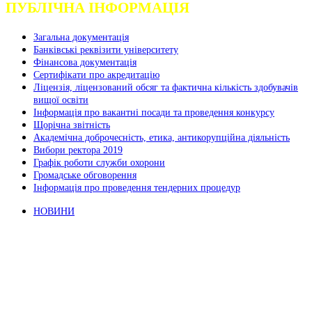
ПУБЛІЧНА ІНФОРМАЦІЯ
Загальна документація
Банківські реквізити університету
Фінансова документація
Сертифікати про акредитацію
Ліцензія, ліцензований обсяг та фактична кількість здобувачів
вищої освіти
Інформація про вакантні посади та проведення конкурсу
Щорічна звітність
Академічна доброчесність, етика, антикорупційна діяльність
Вибори ректора 2019
Графік роботи служби охорони
Громадське обговорення
Інформація про проведення тендерних процедур
НОВИНИ