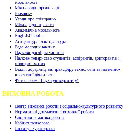
мобільності
Міжнародні організації
Erasmus+
Угоди про співпрацю
Міжнародні проєкти
Академічна мобільність
English4Ukraine
Аспірантура, докторантура
Рада молодих вчених
Науково-дослідна частина
Наукове товариство студентів, аспірантів, докторантів і
молодих вчених
Відділ дорадництва, трансферу технологій та патентно-
проєктної діяльності
Фотоальбом "Наука університету"
ВИХОВНА РОБОТА
Центр виховної роботи і соціально-культурного розвитку
Нормативні документи з виховної роботи
Спортивно-масова робота
Кабінет психолога
Інститут кураторства