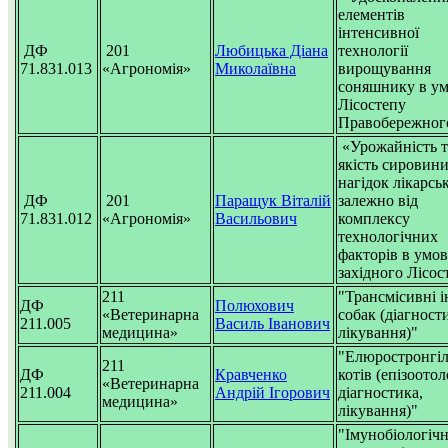
елементів
інтенсивної
ДФ
201
Любицька Діана
технології
71.831.013
«Агрономія»
Миколаївна
вирощування
соняшнику в у
Лісостепу
Правобережног
«Урожайність т
якість сировин
нагідок лікарсь
ДФ
201
Паращук Віталій
залежно від
71.831.012
«Агрономія»
Васильович
комплексу
технологічних
факторів в умо
західного Лісос
211
"Трансмісивні ін
ДФ
Полюхович
«Ветеринарна
собак (діагност
211.005
Василь Іванович
медицина»
лікування)"
"Елюростронгіл
211
ДФ
Кравченко
котів (епізоотол
«Ветеринарна
211.004
Андрій Ігорович
діагностика,
медицина»
лікування)"
"Імунобіологіч