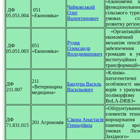
«Економічні з
Чайковський
функціонуванн
ДФ
051
Олег
сільського тури
05.051.004
«Економіка»
Валентинович
умовах ста
розвитку регіо
«Організацій
економічний
Рудик
механізм пенсі
ДФ
051
Олександр
забезпечення
05.051.003
«Економіка»
Володимирович
громадян в у
інституційних
трансформацій
«Клініко-
патогенетичні
211
ДФ
Бандура Василь
особливості ма
«Ветеринарна
211.007
Васильович
корів з урахув
медицина»
поліморфізму
BoLA-DRB3»
«Обґрунтуванн
елементів техно
ДФ
Сікора Анастасія
вирощування
201 Агрономія
71.831.015
Геннадіївна
пшениці яр
умовах Лісос
Західного»