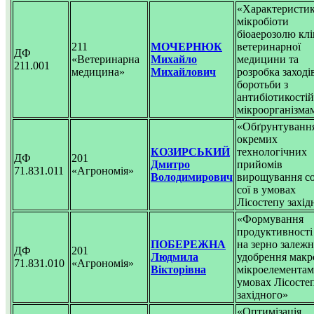
«Характеристи
мікробіоти
біоаерозолю клі
211
МОЧЕРНЮК
ветеринарної
ДФ
«Ветеринарна
Михайло
медицини та
211.001
медицина»
Михайлович
розробка заході
боротьби з
антибіотикості
мікроорганізма
«Обґрунтуванн
окремих
КОЗИРСЬКИЙ
технологічних
ДФ
201
Дмитро
прийомів
71.831.011
«Агрономія»
Володимирович
вирощування со
сої в умовах
Лісостепу захід
«Формування
продуктивності
ПОБЕРЕЖНА
на зерно залежн
ДФ
201
Людмила
удобрення макро
71.831.010
«Агрономія»
Вікторівна
мікроелементам
умовах Лісосте
західного»
«Оптимізація