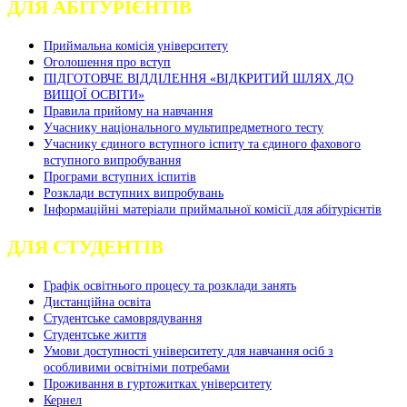
ДЛЯ АБІТУРІЄНТІВ
Приймальна комісія університету
Оголошення про вступ
ПІДГОТОВЧЕ ВІДДІЛЕННЯ «ВІДКРИТИЙ ШЛЯХ ДО
ВИЩОЇ ОСВІТИ»
Правила прийому на навчання
Учаснику національного мультипредметного тесту
Учаснику єдиного вступного іспиту та єдиного фахового
вступного випробування
Програми вступних іспитів
Розклади вступних випробувань
Інформаційні матеріали приймальної комісії для абітурієнтів
ДЛЯ СТУДЕНТІВ
Графік освітнього процесу та розклади занять
Дистанційна освіта
Студентське самоврядування
Студентське життя
Умови доступності університету для навчання осіб з
особливими освітніми потребами
Проживання в гуртожитках університету
Кернел