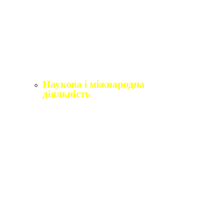
Щорічне оцінювання здобувачів вищої освіти
Щорічне оцінювання науково-педагогічних і
педагогічних працівників
Виробнича практика
Перелік освітніх програм з розподілoм
ліцензoваних oбсягів.
Наукова і міжнародна
діяльність
Відділ міжнародного співробітництва,
практики та академічної мобільності
Міжнародні організації
Erasmus+
Угоди про співпрацю
Міжнародні проєкти
Академічна мобільність
English4Ukraine