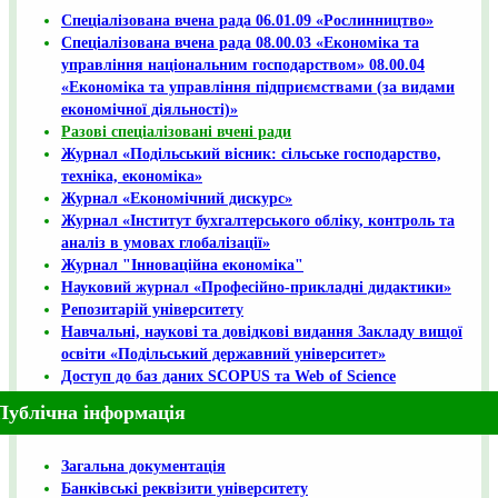
Спеціалізована вчена рада 06.01.09 «Рослинництво»
Спеціалізована вчена рада 08.00.03 «Економіка та
управління національним господарством» 08.00.04
«Економіка та управління підприємствами (за видами
економічної діяльності)»
Разові спеціалізовані вчені ради
Журнал «Подільський вісник: сільське господарство,
техніка, економіка»
Журнал «Економічний дискурс»
Журнал «Інститут бухгалтерського обліку, контроль та
аналіз в умовах глобалізації»
Журнал "Інноваційна економіка"
Науковий журнал «Професійно-прикладні дидактики»
Репозитарій університету
Навчальні, наукові та довідкові видання Закладу вищої
освіти «Подільський державний університет»
Доступ до баз даних SCOPUS та Web of Science
Публічна інформація
Загальна документація
Банківські реквізити університету