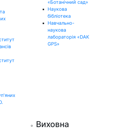
«Ботанічний сад»
Наукова
та
бібліотека
них
Навчально-
наукова
лабораторія «DAK
ститут
GPS»
нансів
ститут
уп'яних
О.
Виховна