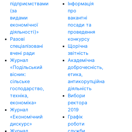
підприємствами
Інформація
(за
про
видами
вакантні
економічної
посади та
діяльності)»
проведення
Разові
конкурсу
спеціалізовані
Щорічна
вчені ради
звітність
Журнал
Академічна
«Подільський
доброчесність,
вісник:
етика,
сільське
антикорупційна
господарство,
діяльність
техніка,
Вибори
економіка»
ректора
Журнал
2019
«Економічний
Графік
дискурс»
роботи
Журнал
служби