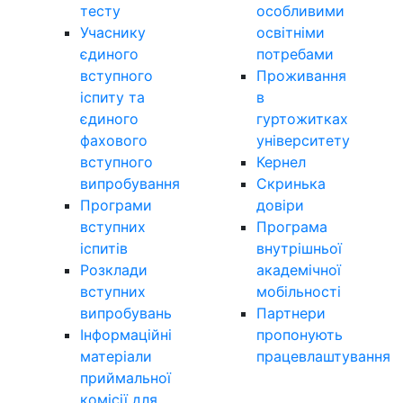
тесту
особливими
Учаснику
освітніми
єдиного
потребами
вступного
Проживання
іспиту та
в
єдиного
гуртожитках
фахового
університету
вступного
Кернел
випробування
Скринька
Програми
довіри
вступних
Програма
іспитів
внутрішньої
Розклади
академічної
вступних
мобільності
випробувань
Партнери
Інформаційні
пропонують
матеріали
працевлаштування
приймальної
комісії для