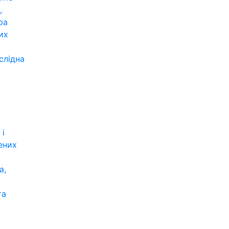
,
ра
их
слідна
 і
ених
а,
та