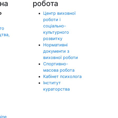
на
робота
ь
Центр виховної
роботи і
соціально-
го
культурного
цтва,
розвитку
а
Нормативні
документи з
виховної роботи
Спортивно-
масова робота
Кабінет психолога
Інститут
кураторства
aine