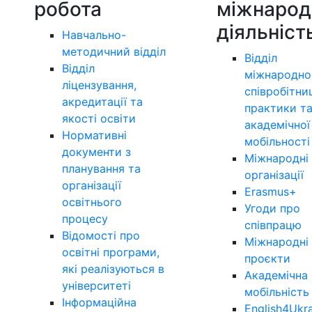
робота
міжнарод
діяльніст
Навчально-
методичний відділ
Відділ
Відділ
міжнародно
ліцензування,
співробітни
акредитації та
практики т
якості освіти
академічної
Нормативні
мобільності
документи з
Міжнародні
планування та
організації
організації
Erasmus+
освітнього
Угоди про
процесу
співпрацю
Відомості про
Міжнародні
освітні програми,
проєкти
які реалізуються в
Академічна
університеті
мобільність
Інформаційна
English4Ukr