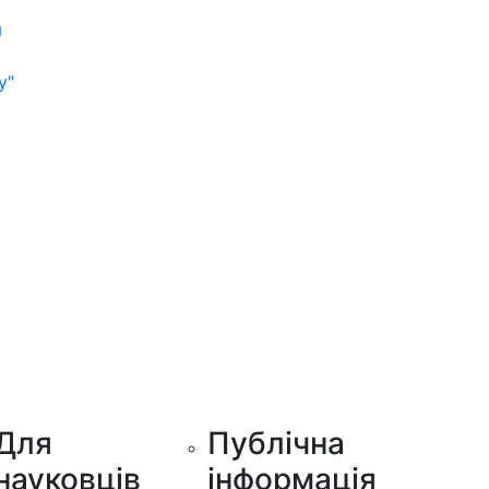
м
у"
Для
Публічна
науковців
інформація