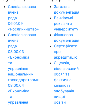
Спеціалізована
Загальна
вчена
документація
рада
Банківські
06.01.09
реквізити
«Рослинництво»
університету
Спеціалізована
Фінансова
вчена
документація
рада
Сертифікати
08.00.03
про
«Економіка
акредитацію
та
Ліцензія,
управління
ліцензований
національним
обсяг та
господарством»
фактична
08.00.04
кількість
«Економіка
здобувачів
та
вищої
управління
освіти