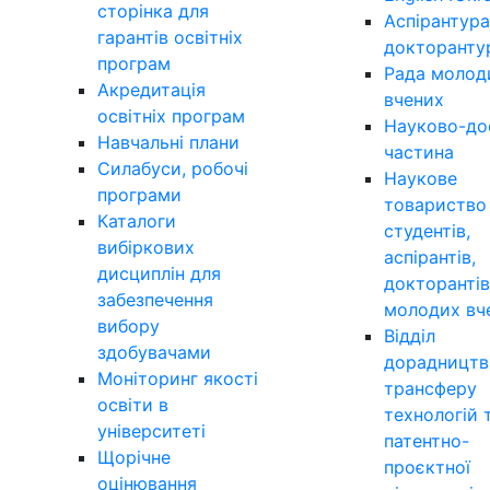
сторінка для
Аспірантура
гарантів освітніх
докторанту
програм
Рада молод
Акредитація
вчених
освітніх програм
Науково-до
Навчальні плани
частина
Силабуси, робочі
Наукове
програми
товариство
Каталоги
студентів,
вибіркових
аспірантів,
дисциплін для
докторантів
забезпечення
молодих вч
вибору
Відділ
здобувачами
дорадництв
Моніторинг якості
трансферу
освіти в
технологій 
університеті
патентно-
Щорічне
проєктної
оцінювання