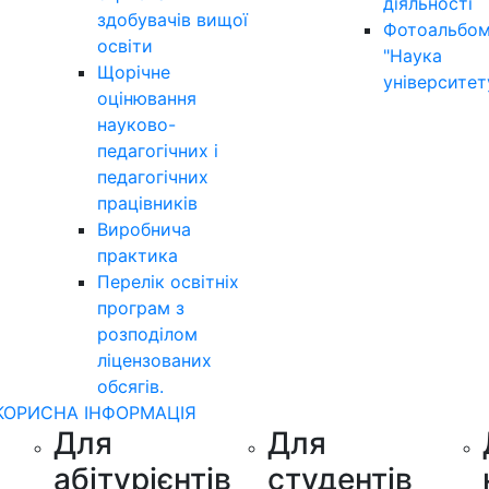
діяльності
здобувачів вищої
Фотоальбо
освіти
"Наука
Щорічне
університет
оцінювання
науково-
педагогічних і
педагогічних
працівників
Виробнича
практика
Перелік освітніх
програм з
розподілoм
ліцензoваних
oбсягів.
КОРИСНА ІНФОРМАЦІЯ
Для
Для
абітурієнтів
студентів