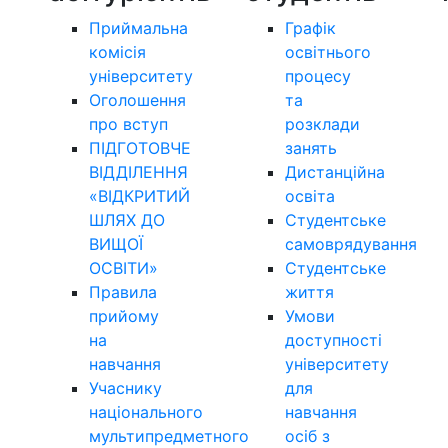
Приймальна
Графік
комісія
освітнього
університету
процесу
Оголошення
та
про вступ
розклади
ПІДГОТОВЧЕ
занять
ВІДДІЛЕННЯ
Дистанційна
«ВІДКРИТИЙ
освіта
ШЛЯХ ДО
Студентське
ВИЩОЇ
самоврядування
ОСВІТИ»
Студентське
Правила
життя
прийому
Умови
на
доступності
навчання
університету
Учаснику
для
національного
навчання
мультипредметного
осіб з