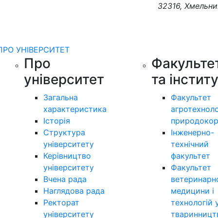
32316, Хмельни
ПРО УНІВЕРСИТЕТ
Про
Факульте
університет
та інстит
Загальна
Факультет
характеристика
агротехноло
Історія
природокор
Структура
Інженерно-
університету
технічний
Керівництво
факультет
університету
Факультет
Вчена рада
ветеринарн
Наглядова рада
медицини і
Ректорат
технологій 
університету
тваринницт