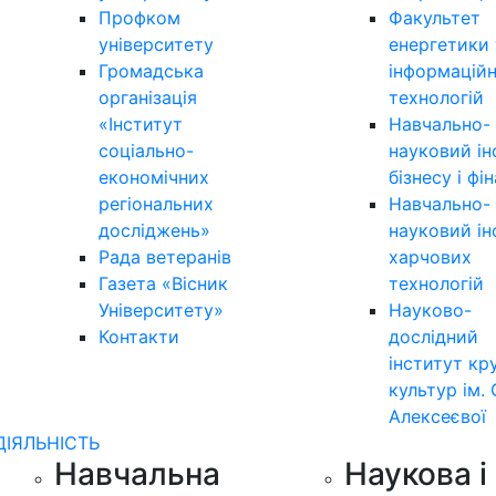
Профком
Факультет
університету
енергетики 
Громадська
інформацій
організація
технологій
«Інститут
Навчально-
соціально-
науковий ін
економічних
бізнесу і фі
регіональних
Навчально-
досліджень»
науковий ін
Рада ветеранів
харчових
Газета «Вісник
технологій
Університету»
Науково-
Контакти
дослідний
інститут кр
культур ім. 
Алексеєвої
ДІЯЛЬНІСТЬ
Навчальна
Наукова і