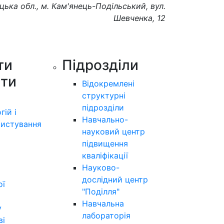
цька обл., м. Кам'янець-Подільський, вул.
Шевченка, 12
ти
Підрозділи
ути
Відокремлені
структурні
підрозділи
гій і
Навчально-
истування
науковий центр
підвищення
кваліфікації
Науково-
дослідний центр
ої
"Поділля"
Навчальна
у
лабораторія
ві