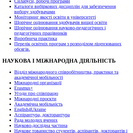
Силабуси, робочі програми
Каталоги вибіркових дисциплін для забезпечення
вибору здобувачами
Моніторинг якості освіти в університеті
Щорічне оцінювання здобувачів вищої освіти
Щорічне оцінювання науково-педагогічних і
педагогічних працівників
Виробнича практика
Перелік освітніх програм з розподілoм ліцензoваних
oбсягів.
НАУКОВА І МІЖНАРОДНА ДІЯЛЬНІСТЬ
Відділ міжнародного співробітництва, практики та
академічної мобільності
Міжнародні організації
Erasmus+
Угоди про співпрацю
Міжнародні проєкти
Академічна мобільність
English4Ukraine
Аспірантура, докторантура
Рада молодих вчених
Науково-дослідна частина
Наукове товариство студентів, аспірантів, докторантів і