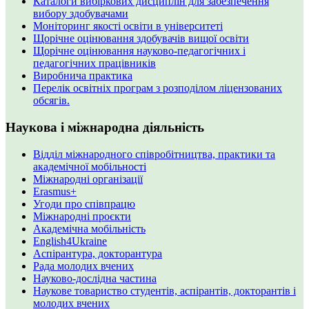
Каталоги вибіркових дисциплін для забезпечення
вибору здобувачами
Моніторинг якості освіти в університеті
Щорічне оцінювання здобувачів вищої освіти
Щорічне оцінювання науково-педагогічних і
педагогічних працівників
Виробнича практика
Перелік освітніх програм з розподілoм ліцензoваних
oбсягів.
Наукова і міжнародна діяльність
Відділ міжнародного співробітництва, практики та
академічної мобільності
Міжнародні організації
Erasmus+
Угоди про співпрацю
Міжнародні проєкти
Академічна мобільність
English4Ukraine
Аспірантура, докторантура
Рада молодих вчених
Науково-дослідна частина
Наукове товариство студентів, аспірантів, докторантів і
молодих вчених