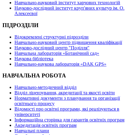
Навчально-науковий інститут харчових технологій
Науково-дослідний інститут круп'яних культур ім. О.
Алексеєвої
ПІДРОЗДІЛИ
Відокремлені структурні підрозділи
Навчально-науковий центр підвищення кваліфікації
Науково-дослідний центр "Поділля"
Навчальна лабораторія «Ботанічний сад»
Наукова бібліотека
Навчально-наукова лабораторія «DAK GPS»
НАВЧАЛЬНА РОБОТА
Навчально-методичний відділ
Відділ ліцензування, акредитації та якості освіти
Нормативні документи з планування та організації
освітнього процесу
Відомості про освітні програми, які реалізуються в
університеті
Інформаційна сторінка для гарантів освітніх програм
Акредитація освітніх програм
Навчальні плани