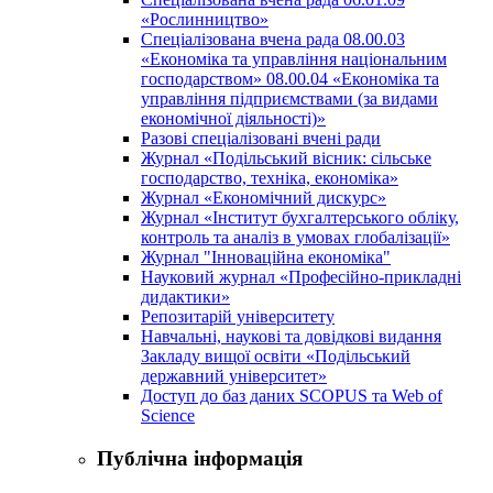
«Рослинництво»
Спеціалізована вчена рада 08.00.03
«Економіка та управління національним
господарством» 08.00.04 «Економіка та
управління підприємствами (за видами
економічної діяльності)»
Разові спеціалізовані вчені ради
Журнал «Подільський вісник: сільське
господарство, техніка, економіка»
Журнал «Економічний дискурс»
Журнал «Інститут бухгалтерського обліку,
контроль та аналіз в умовах глобалізації»
Журнал "Інноваційна економіка"
Науковий журнал «Професійно-прикладні
дидактики»
Репозитарій університету
Навчальні, наукові та довідкові видання
Закладу вищої освіти «Подільський
державний університет»
Доступ до баз даних SCOPUS та Web of
Science
Публічна інформація