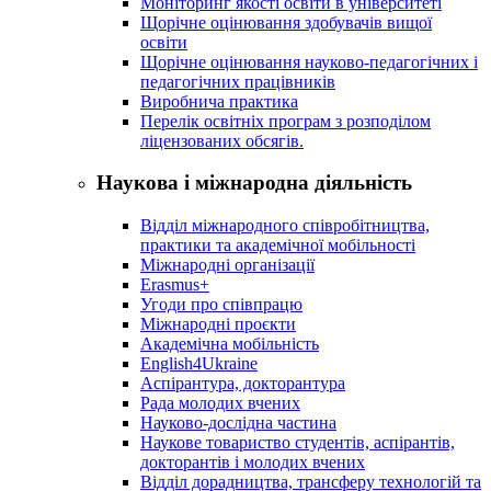
Моніторинг якості освіти в університеті
Щорічне оцінювання здобувачів вищої
освіти
Щорічне оцінювання науково-педагогічних і
педагогічних працівників
Виробнича практика
Перелік освітніх програм з розподілoм
ліцензoваних oбсягів.
Наукова і міжнародна діяльність
Відділ міжнародного співробітництва,
практики та академічної мобільності
Міжнародні організації
Erasmus+
Угоди про співпрацю
Міжнародні проєкти
Академічна мобільність
English4Ukraine
Аспірантура, докторантура
Рада молодих вчених
Науково-дослідна частина
Наукове товариство студентів, аспірантів,
докторантів і молодих вчених
Відділ дорадництва, трансферу технологій та