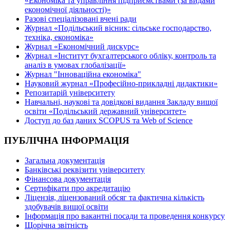
«Економіка та управління підприємствами (за видами
економічної діяльності)»
Разові спеціалізовані вчені ради
Журнал «Подільський вісник: сільське господарство,
техніка, економіка»
Журнал «Економічний дискурс»
Журнал «Інститут бухгалтерського обліку, контроль та
аналіз в умовах глобалізації»
Журнал "Інноваційна економіка"
Науковий журнал «Професійно-прикладні дидактики»
Репозитарій університету
Навчальні, наукові та довідкові видання Закладу вищої
освіти «Подільський державний університет»
Доступ до баз даних SCOPUS та Web of Science
ПУБЛІЧНА ІНФОРМАЦІЯ
Загальна документація
Банківські реквізити університету
Фінансова документація
Сертифікати про акредитацію
Ліцензія, ліцензований обсяг та фактична кількість
здобувачів вищої освіти
Інформація про вакантні посади та проведення конкурсу
Щорічна звітність