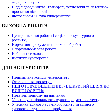
молодих вчених
Відділ дорадництва, трансферу технологій та патентно-
проєктної діяльності
Фотоальбом "Наука університету"
ВИХОВНА РОБОТА
Центр виховної роботи і соціально-культурного
розвитку
Нормативні документи з виховної роботи
Спортивно-масова робота
Кабінет психолога
Інститут кураторства
ДЛЯ АБІТУРІЄНТІВ
Приймальна комісія університету
Оголошення про вступ
ПІДГОТОВЧЕ ВІДДІЛЕННЯ «ВІДКРИТИЙ ШЛЯХ ДО
ВИЩОЇ ОСВІТИ»
Правила прийому на навчання
Учаснику національного мультипредметного тесту
Учаснику єдиного вступного іспиту та єдиного
фахового вступного випробування