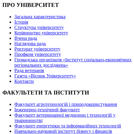
ПРО УНІВЕРСИТЕТ
Загальна характеристика
Історія
Структура університету
Керівництво університету
Вчена рада
Наглядова рада
Ректорат університету
Профком університету
Громадська організація «Інститут соціально-економічних
регіональних досліджень»
Рада ветеранів
Газета «Вісник Університету»
Контакти
ФАКУЛЬТЕТИ ТА ІНСТИТУТИ
Факультет агротехнологій і природокористування
Інженерно-технічний факультет
Факультет ветеринарної медицини і технологій у
тваринництві
Факультет енергетики та інформаційних технологій
Навчально-науковий інститут бізнесу і фінансів