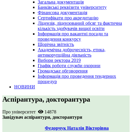
Загальна документація
Банківські реквізити університету
Фінансова документація
Сертифікати про акредитацію
Ліцензія, ліцензований обсяг та фактична
кількість здобувачів вищої освіти
Інформація про вакантні посади та
проведення конкурсу
Щорічна звітність
Академічна доброчесність, етика,
антикорупційна діяльність
Вибори ректора 2019
Графік роботи служби охорони
Громадське обговорення
Інформація про проведення тендерних
процедур
НОВИНИ
Аспірантура, докторантура
Про університет
14878
Завідувач аспірантури, докторантури
Федорчук Наталія Вікторівна