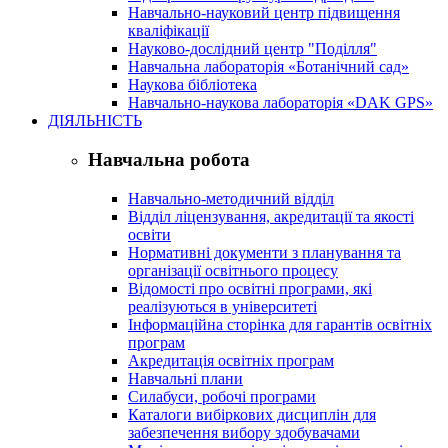
Навчально-науковий центр підвищення
кваліфікації
Науково-дослідний центр "Поділля"
Навчальна лабораторія «Ботанічний сад»
Наукова бібліотека
Навчально-наукова лабораторія «DAK GPS»
ДІЯЛЬНІСТЬ
Навчальна робота
Навчально-методичний відділ
Відділ ліцензування, акредитації та якості
освіти
Нормативні документи з планування та
організації освітнього процесу
Відомості про освітні програми, які
реалізуються в університеті
Інформаційна сторінка для гарантів освітніх
програм
Акредитація освітніх програм
Навчальні плани
Силабуси, робочі програми
Каталоги вибіркових дисциплін для
забезпечення вибору здобувачами