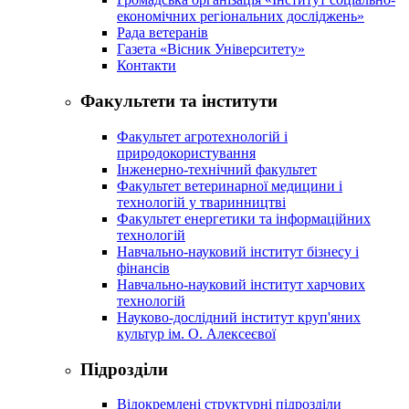
економічних регіональних досліджень»
Рада ветеранів
Газета «Вісник Університету»
Контакти
Факультети та інститути
Факультет агротехнологій і
природокористування
Інженерно-технічний факультет
Факультет ветеринарної медицини і
технологій у тваринництві
Факультет енергетики та інформаційних
технологій
Навчально-науковий інститут бізнесу і
фінансів
Навчально-науковий інститут харчових
технологій
Науково-дослідний інститут круп'яних
культур ім. О. Алексеєвої
Підрозділи
Відокремлені структурні підрозділи