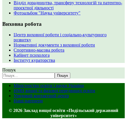
Відділ дорадництва, трансферу технологій та патентно-
проєктної діяльності
Фотоальбом "Наука університету"
Виховна робота
Центр виховної роботи і соціально-культурного
розвитку
Нормативні документи з виховної роботи
Спортивно-масова робота
Кабінет психолога
Інститут кураторства
Пошук
Пошук
Міністерство освіти і науки України
НМЦ вищої та фахової передвищої освіти
Урядовий контактний центр
Наші партнери
© 2026 Заклад вищої освіти «Подільський державний
університет»