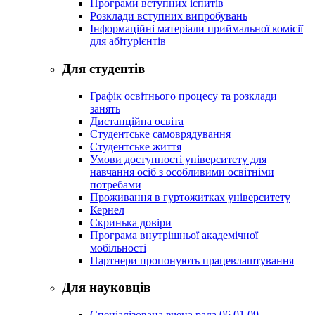
Програми вступних іспитів
Розклади вступних випробувань
Інформаційні матеріали приймальної комісії
для абітурієнтів
Для студентів
Графік освітнього процесу та розклади
занять
Дистанційна освіта
Студентське самоврядування
Студентське життя
Умови доступності університету для
навчання осіб з особливими освітніми
потребами
Проживання в гуртожитках університету
Кернел
Скринька довіри
Програма внутрішньої академічної
мобільності
Партнери пропонують працевлаштування
Для науковців
Спеціалізована вчена рада 06.01.09