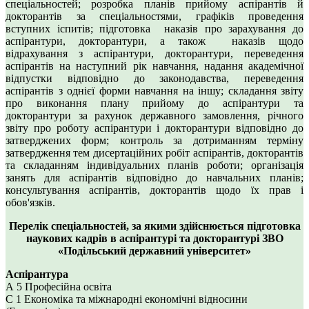
спеціальностей; розробка планів прийому аспірантів й
докторантів за спеціальностями, графіків проведення
вступних іспитів; підготовка наказів про зарахування до
аспірантури, докторантури, а також наказів щодо
відрахування з аспірантури, докторантури, переведення
аспірантів на наступний рік навчання, надання академічної
відпустки відповідно до законодавства, переведення
аспірантів з однієї форми навчання на іншу; складання звіту
про виконання плану прийому до аспірантури та
докторантури за рахунок державного замовлення, річного
звіту про роботу аспірантури і докторантури відповідно до
затверджених форм; контроль за дотриманням терміну
затвердження тем дисертаційних робіт аспірантів, докторантів
та складанням індивідуальних планів роботи; організація
занять для аспірантів відповідно до навчальних планів;
консультування аспірантів, докторантів щодо їх прав і
обов'язків.
Перелік спеціальностей, за якими здійснюється підготовка
наукових кадрів в аспірантурі
та докторантурі ЗВО
«Подільський державний університет»
Аспірантура
А 5 Професійна освіта
С 1 Економіка та міжнародні економічні відносини