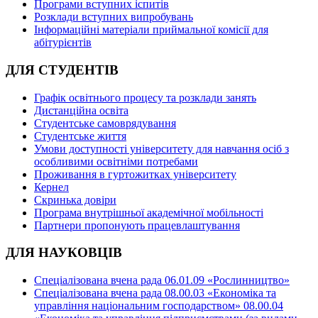
Програми вступних іспитів
Розклади вступних випробувань
Інформаційні матеріали приймальної комісії для
абітурієнтів
ДЛЯ СТУДЕНТІВ
Графік освітнього процесу та розклади занять
Дистанційна освіта
Студентське самоврядування
Студентське життя
Умови доступності університету для навчання осіб з
особливими освітніми потребами
Проживання в гуртожитках університету
Кернел
Скринька довіри
Програма внутрішньої академічної мобільності
Партнери пропонують працевлаштування
ДЛЯ НАУКОВЦІВ
Спеціалізована вчена рада 06.01.09 «Рослинництво»
Спеціалізована вчена рада 08.00.03 «Економіка та
управління національним господарством» 08.00.04