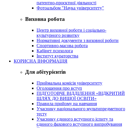
патентно-проєктної діяльності
Фотоальбом "Наука університету"
Виховна робота
Центр виховної роботи і соціально-
культурного розвитку
Нормативні документи з виховної роботи
Спортивно-масова робота
Кабінет психолога
Інститут кураторства
КОРИСНА ІНФОРМАЦІЯ
Для абітурієнтів
Приймальна комісія університету
Оголошення про вступ
ПІДГОТОВЧЕ ВІДДІЛЕННЯ «ВІДКРИТИЙ
ШЛЯХ ДО ВИЩОЇ ОСВІТИ»
Правила прийому на навчання
Учаснику національного мультипредметного
тесту
Учаснику єдиного вступного іспиту та
єдиного фахового вступного випробування