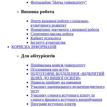
Фотоальбом "Наука університету"
Виховна робота
Центр виховної роботи і соціально-
культурного розвитку
Нормативні документи з виховної роботи
Спортивно-масова робота
Кабінет психолога
Інститут кураторства
КОРИСНА ІНФОРМАЦІЯ
Для абітурієнтів
Приймальна комісія університету
Оголошення про вступ
ПІДГОТОВЧЕ ВІДДІЛЕННЯ «ВІДКРИТИЙ
ШЛЯХ ДО ВИЩОЇ ОСВІТИ»
Правила прийому на навчання
Учаснику національного мультипредметного
тесту
Учаснику єдиного вступного іспиту та
єдиного фахового вступного випробування
Програми вступних іспитів