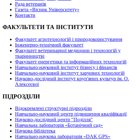
Рада ветеранів
Газета «Вісник Університету»
Контакти
ФАКУЛЬТЕТИ ТА ІНСТИТУТИ
Факультет агротехнологій і природокористування
Інженерно-технічний факультет
Факультет ветеринарної медицини і технологій у
тваринництві
Факультет енергетики та інформаційних технологій
Навчально-науковий інститут бізнесу і фінансів
Навчально-науковий інститут харчових технологій
Науково-дослідний інститут круп'яних культур ім. О.
Алексеєвої
ПІДРОЗДІЛИ
Відокремлені структурні підрозділи
Навчально-науковий центр підвищення кваліфікації
Науково-дослідний центр "Поділля"
Навчальна лабораторія «Ботанічний сад»
Наукова бібліотека
Навчально-наукова лабораторія «DAK GPS»