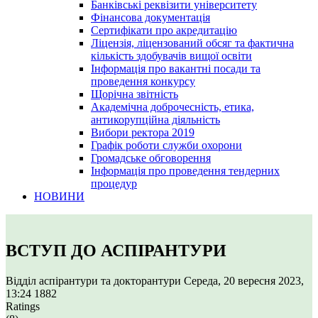
Банківські реквізити університету
Фінансова документація
Сертифікати про акредитацію
Ліцензія, ліцензований обсяг та фактична
кількість здобувачів вищої освіти
Інформація про вакантні посади та
проведення конкурсу
Щорічна звітність
Академічна доброчесність, етика,
антикорупційна діяльність
Вибори ректора 2019
Графік роботи служби охорони
Громадське обговорення
Інформація про проведення тендерних
процедур
НОВИНИ
ВСТУП ДО АСПІРАНТУРИ
Відділ аспірантури та докторантури
Середа, 20 вересня 2023,
13:24
1882
Ratings