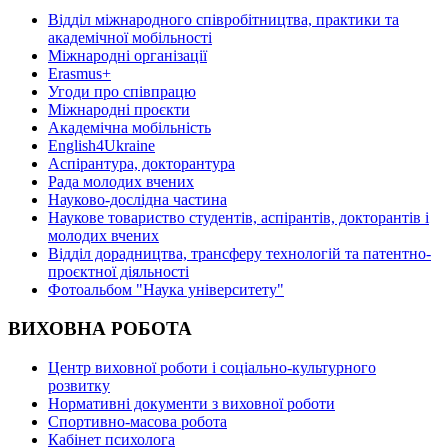
Відділ міжнародного співробітництва, практики та
академічної мобільності
Міжнародні організації
Erasmus+
Угоди про співпрацю
Міжнародні проєкти
Академічна мобільність
English4Ukraine
Аспірантура, докторантура
Рада молодих вчених
Науково-дослідна частина
Наукове товариство студентів, аспірантів, докторантів і
молодих вчених
Відділ дорадництва, трансферу технологій та патентно-
проєктної діяльності
Фотоальбом "Наука університету"
ВИХОВНА РОБОТА
Центр виховної роботи і соціально-культурного
розвитку
Нормативні документи з виховної роботи
Спортивно-масова робота
Кабінет психолога