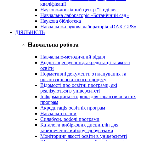
кваліфікації
Науково-дослідний центр "Поділля"
Навчальна лабораторія «Ботанічний сад»
Наукова бібліотека
Навчально-наукова лабораторія «DAK GPS»
ДІЯЛЬНІСТЬ
Навчальна робота
Навчально-методичний відділ
Відділ ліцензування, акредитації та якості
освіти
Нормативні документи з планування та
організації освітнього процесу
Відомості про освітні програми, які
реалізуються в університеті
Інформаційна сторінка для гарантів освітніх
програм
Акредитація освітніх програм
Навчальні плани
Силабуси, робочі програми
Каталоги вибіркових дисциплін для
забезпечення вибору здобувачами
Моніторинг якості освіти в університеті