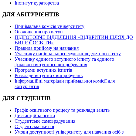
Інститут кураторства
ДЛЯ АБІТУРІЄНТІВ
Приймальна комісія університету
Оголошення про вступ
ПІДГОТОВЧЕ ВІДДІЛЕННЯ «ВІДКРИТИЙ ШЛЯХ ДО
ВИЩОЇ ОСВІТИ»
Правила прийому на навчання
Учаснику національного мультипредметного тесту
Учаснику єдиного вступного іспиту та єдиного
фахового вступного випробування
Програми вступних іспитів
Розклади вступних випробувань
Інформаційні матеріали приймальної комісії для
абітурієнтів
ДЛЯ СТУДЕНТІВ
Графік освітнього процесу та розклади занять
Дистанційна освіта
Студентське самоврядування
Студентське життя
Умови доступності університету для навчання осіб з