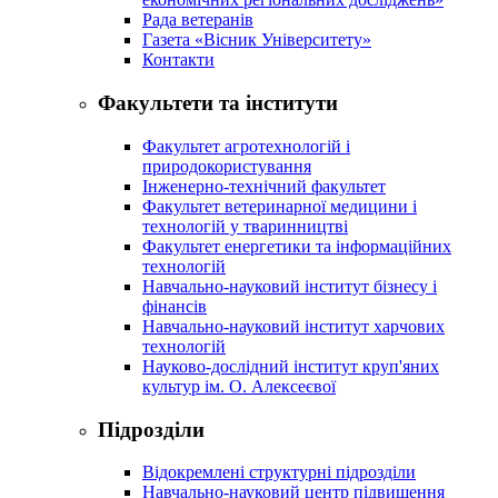
Рада ветеранів
Газета «Вісник Університету»
Контакти
Факультети та інститути
Факультет агротехнологій і
природокористування
Інженерно-технічний факультет
Факультет ветеринарної медицини і
технологій у тваринництві
Факультет енергетики та інформаційних
технологій
Навчально-науковий інститут бізнесу і
фінансів
Навчально-науковий інститут харчових
технологій
Науково-дослідний інститут круп'яних
культур ім. О. Алексеєвої
Підрозділи
Відокремлені структурні підрозділи
Навчально-науковий центр підвищення