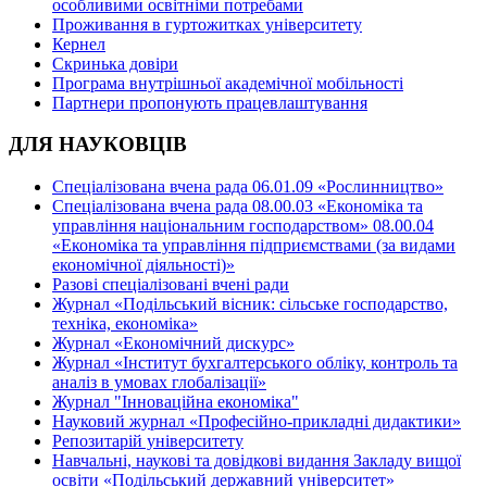
особливими освітніми потребами
Проживання в гуртожитках університету
Кернел
Скринька довіри
Програма внутрішньої академічної мобільності
Партнери пропонують працевлаштування
ДЛЯ НАУКОВЦІВ
Спеціалізована вчена рада 06.01.09 «Рослинництво»
Спеціалізована вчена рада 08.00.03 «Економіка та
управління національним господарством» 08.00.04
«Економіка та управління підприємствами (за видами
економічної діяльності)»
Разові спеціалізовані вчені ради
Журнал «Подільський вісник: сільське господарство,
техніка, економіка»
Журнал «Економічний дискурс»
Журнал «Інститут бухгалтерського обліку, контроль та
аналіз в умовах глобалізації»
Журнал "Інноваційна економіка"
Науковий журнал «Професійно-прикладні дидактики»
Репозитарій університету
Навчальні, наукові та довідкові видання Закладу вищої
освіти «Подільський державний університет»