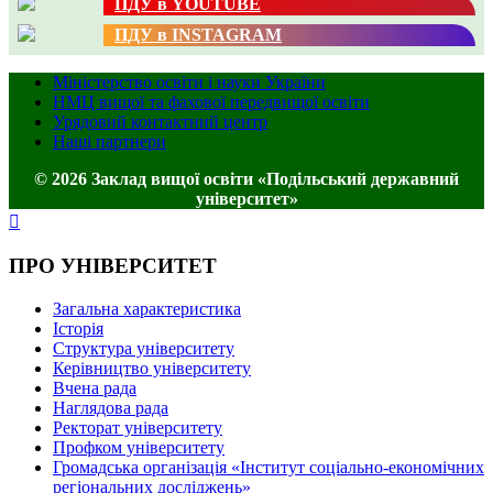
ПДУ в YOUTUBE
ПДУ в INSTAGRAM
Міністерство освіти і науки України
НМЦ вищої та фахової передвищої освіти
Урядовий контактний центр
Наші партнери
© 2026 Заклад вищої освіти «Подільський державний
університет»
ПРО УНІВЕРСИТЕТ
Загальна характеристика
Історія
Структура університету
Керівництво університету
Вчена рада
Наглядова рада
Ректорат університету
Профком університету
Громадська організація «Інститут соціально-економічних
регіональних досліджень»