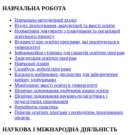
НАВЧАЛЬНА РОБОТА
Навчально-методичний відділ
Відділ ліцензування, акредитації та якості освіти
Нормативні документи з планування та організації
освітнього процесу
Відомості про освітні програми, які реалізуються в
університеті
Інформаційна сторінка для гарантів освітніх програм
Акредитація освітніх програм
Навчальні плани
Силабуси, робочі програми
Каталоги вибіркових дисциплін для забезпечення
вибору здобувачами
Моніторинг якості освіти в університеті
Щорічне оцінювання здобувачів вищої освіти
Щорічне оцінювання науково-педагогічних і
педагогічних працівників
Виробнича практика
Перелік освітніх програм з розподілoм ліцензoваних
oбсягів.
НАУКОВА І МІЖНАРОДНА ДІЯЛЬНІСТЬ