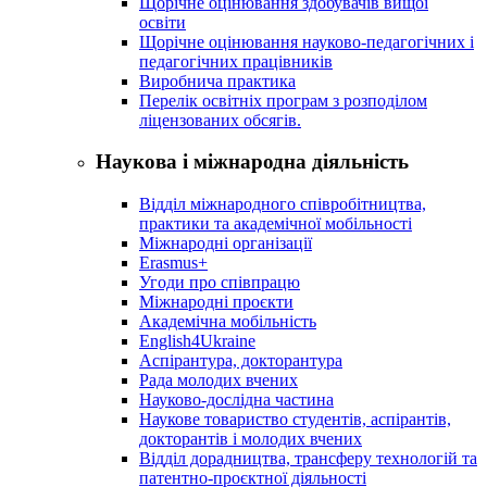
Щорічне оцінювання здобувачів вищої
освіти
Щорічне оцінювання науково-педагогічних і
педагогічних працівників
Виробнича практика
Перелік освітніх програм з розподілoм
ліцензoваних oбсягів.
Наукова і міжнародна діяльність
Відділ міжнародного співробітництва,
практики та академічної мобільності
Міжнародні організації
Erasmus+
Угоди про співпрацю
Міжнародні проєкти
Академічна мобільність
English4Ukraine
Аспірантура, докторантура
Рада молодих вчених
Науково-дослідна частина
Наукове товариство студентів, аспірантів,
докторантів і молодих вчених
Відділ дорадництва, трансферу технологій та
патентно-проєктної діяльності