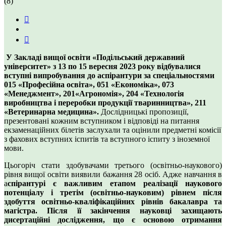
(8)
У Закладі вищої освіти «Подільський державний
університет» з 13 по 15 вересня 2023 року відбувалися
вступні випробування до аспірантури за спеціальностями
015 «Професійна освіта», 051 «Економіка», 073
«Менеджмент», 201«Агрономія», 204 «Технологія
виробництва і переробки продукції тваринництва», 211
«Ветеринарна медицина».
Дослідницькі пропозиції,
презентовані кожним вступником і відповіді на питання
екзаменаційних білетів заслухали та оцінили предметні комісії
з фахових вступних іспитів та вступного іспиту з іноземної
мови.
Цьогоріч стати здобувачами третього (освітньо-наукового)
рівня вищої освіти виявили бажання 28 осіб. Адже навчання в
а
спірантурі є важливим етапом реалізації наукового
потенціалу і третім (освітньо-науковим) рівнем після
здобуття освітньо-кваліфікаційних рівнів бакалавра та
магістра. Після її закінчення науковці захищають
дисертаційні дослідження, що є основою отримання