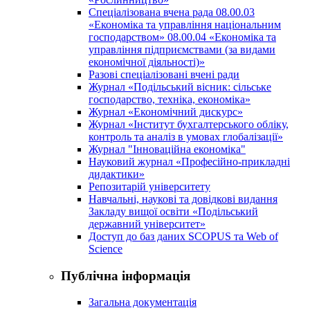
Спеціалізована вчена рада 08.00.03
«Економіка та управління національним
господарством» 08.00.04 «Економіка та
управління підприємствами (за видами
економічної діяльності)»
Разові спеціалізовані вчені ради
Журнал «Подільський вісник: сільське
господарство, техніка, економіка»
Журнал «Економічний дискурс»
Журнал «Інститут бухгалтерського обліку,
контроль та аналіз в умовах глобалізації»
Журнал "Інноваційна економіка"
Науковий журнал «Професійно-прикладні
дидактики»
Репозитарій університету
Навчальні, наукові та довідкові видання
Закладу вищої освіти «Подільський
державний університет»
Доступ до баз даних SCOPUS та Web of
Science
Публічна інформація
Загальна документація