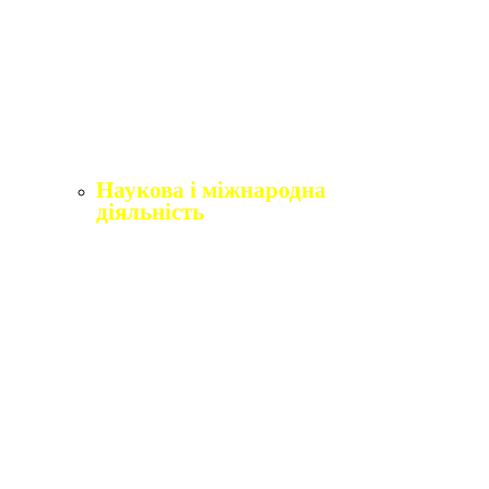
Щорічне оцінювання здобувачів вищої освіти
Щорічне оцінювання науково-педагогічних і
педагогічних працівників
Виробнича практика
Перелік освітніх програм з розподілoм
ліцензoваних oбсягів.
Наукова і міжнародна
діяльність
Відділ міжнародного співробітництва,
практики та академічної мобільності
Міжнародні організації
Erasmus+
Угоди про співпрацю
Міжнародні проєкти
Академічна мобільність
English4Ukraine