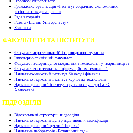
Профком університету
Громадська організація «Інститут соціально-економічних
регіональних досліджень»
Рада ветеранів
Газета «Вісник Університету»
Контакти
ФАКУЛЬТЕТИ ТА ІНСТИТУТИ
Факультет агротехнологій і природокористування
Інженерно-технічний факультет
Факультет ветеринарної медицини і технологій у тваринництві
Факультет енергетики та інформаційних технологій
Навчально-науковий інститут бізнесу і фінансів
Навчально-науковий інститут харчових технологій
Науково-дослідний інститут круп'яних культур ім. О.
Алексеєвої
ПІДРОЗДІЛИ
Відокремлені структурні підрозділи
Навчально-науковий центр підвищення кваліфікації
Науково-дослідний центр "Поділля"
Навчальна лабораторія «Ботанічний сад»