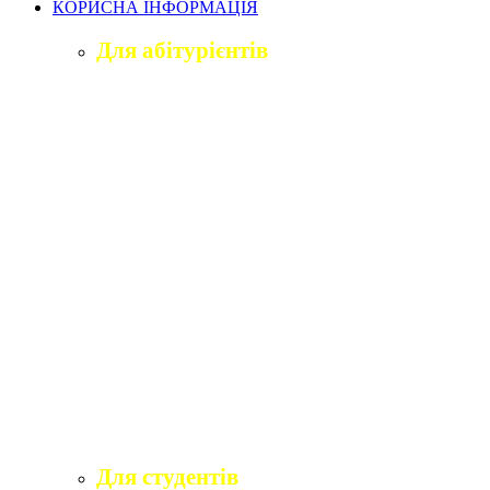
КОРИСНА ІНФОРМАЦІЯ
Для абітурієнтів
Приймальна комісія університету
Оголошення про вступ
ПІДГОТОВЧЕ ВІДДІЛЕННЯ «ВІДКРИТИЙ
ШЛЯХ ДО ВИЩОЇ ОСВІТИ»
Правила прийому на навчання
Учаснику національного мультипредметного
тесту
Учаснику єдиного вступного іспиту та
єдиного фахового вступного випробування
Програми вступних іспитів
Розклади вступних випробувань
Інформаційні матеріали приймальної комісії
для абітурієнтів
Для студентів