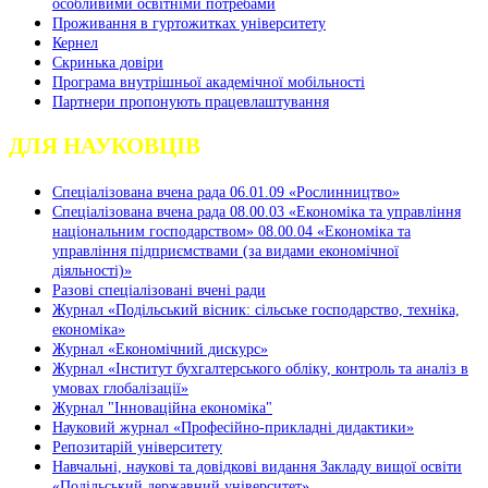
особливими освітніми потребами
Проживання в гуртожитках університету
Кернел
Скринька довіри
Програма внутрішньої академічної мобільності
Партнери пропонують працевлаштування
ДЛЯ НАУКОВЦІВ
Спеціалізована вчена рада 06.01.09 «Рослинництво»
Спеціалізована вчена рада 08.00.03 «Економіка та управління
національним господарством» 08.00.04 «Економіка та
управління підприємствами (за видами економічної
діяльності)»
Разові спеціалізовані вчені ради
Журнал «Подільський вісник: сільське господарство, техніка,
економіка»
Журнал «Економічний дискурс»
Журнал «Інститут бухгалтерського обліку, контроль та аналіз в
умовах глобалізації»
Журнал "Інноваційна економіка"
Науковий журнал «Професійно-прикладні дидактики»
Репозитарій університету
Навчальні, наукові та довідкові видання Закладу вищої освіти
«Подільський державний університет»