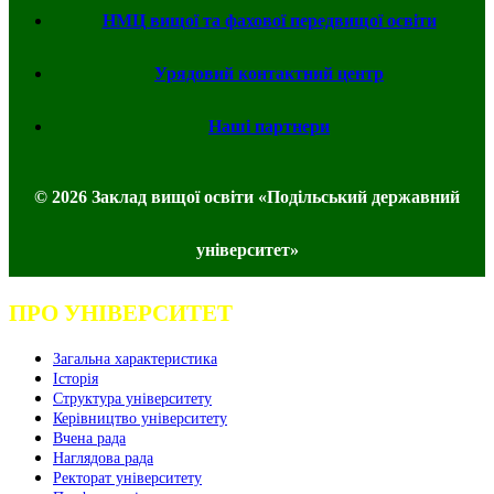
НМЦ вищої та фахової передвищої освіти
Урядовий контактний центр
Наші партнери
© 2026 Заклад вищої освіти «Подільський державний
університет»
ПРО УНІВЕРСИТЕТ
Загальна характеристика
Історія
Структура університету
Керівництво університету
Вчена рада
Наглядова рада
Ректорат університету