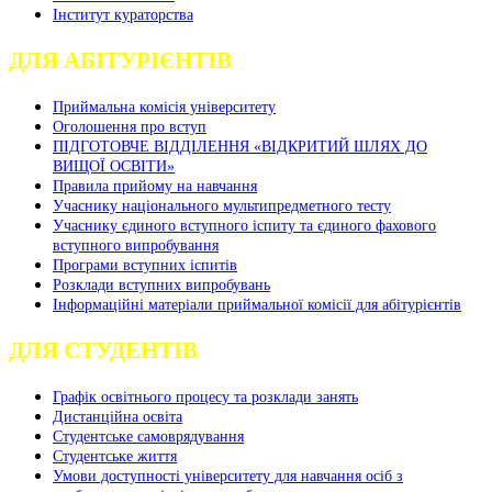
Інститут кураторства
ДЛЯ АБІТУРІЄНТІВ
Приймальна комісія університету
Оголошення про вступ
ПІДГОТОВЧЕ ВІДДІЛЕННЯ «ВІДКРИТИЙ ШЛЯХ ДО
ВИЩОЇ ОСВІТИ»
Правила прийому на навчання
Учаснику національного мультипредметного тесту
Учаснику єдиного вступного іспиту та єдиного фахового
вступного випробування
Програми вступних іспитів
Розклади вступних випробувань
Інформаційні матеріали приймальної комісії для абітурієнтів
ДЛЯ СТУДЕНТІВ
Графік освітнього процесу та розклади занять
Дистанційна освіта
Студентське самоврядування
Студентське життя
Умови доступності університету для навчання осіб з