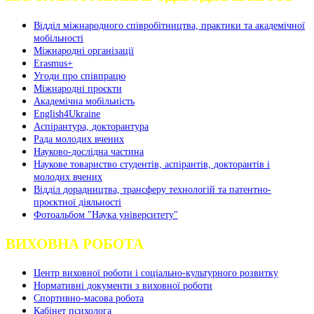
Відділ міжнародного співробітництва, практики та академічної
мобільності
Міжнародні організації
Erasmus+
Угоди про співпрацю
Міжнародні проєкти
Академічна мобільність
English4Ukraine
Аспірантура, докторантура
Рада молодих вчених
Науково-дослідна частина
Наукове товариство студентів, аспірантів, докторантів і
молодих вчених
Відділ дорадництва, трансферу технологій та патентно-
проєктної діяльності
Фотоальбом "Наука університету"
ВИХОВНА РОБОТА
Центр виховної роботи і соціально-культурного розвитку
Нормативні документи з виховної роботи
Спортивно-масова робота
Кабінет психолога