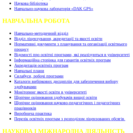
Наукова бібліотека
Навчально-наукова лабораторія «DAK GPS»
НАВЧАЛЬНА РОБОТА
Навчально-методичний відділ
Відділ ліцензування, акредитації та якості освіти
Нормативні документи з планування та організації освітнього
процесу
Відомості про освітні програми, які реалізуються в університеті
Інформаційна сторінка для гарантів освітніх програм
Акредитація освітніх програм
Навчальні плани
Силабуси, робочі програми
Каталоги вибіркових дисциплін для забезпечення вибору
здобувачами
Моніторинг якості освіти в університеті
Щорічне оцінювання здобувачів вищої освіти
Щорічне оцінювання науково-педагогічних і педагогічних
працівників
Виробнича практика
Перелік освітніх програм з розподілoм ліцензoваних oбсягів.
НАУКОВА І МІЖНАРОДНА ДІЯЛЬНІСТЬ