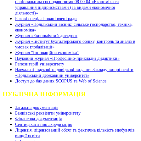
національним господарством» 08.00.04 «Економіка та
управління підприємствами (за видами економічної
діяльності)»
Разові спеціалізовані вчені ради
Журнал «Подільський вісник: сільське господарство, техніка,
економіка»
Журнал «Економічний дискурс»
Журнал «Інститут бухгалтерського обліку, контроль та аналіз в
умовах глобалізації»
Журнал "Інноваційна економіка"
Науковий журнал «Професійно-прикладні дидактики»
Репозитарій університету
Навчальні, наукові та довідкові видання Закладу вищої освіти
«Подільський державний університет»
Доступ до баз даних SCOPUS та Web of Science
ПУБЛІЧНА ІНФОРМАЦІЯ
Загальна документація
Банківські реквізити університету
Фінансова документація
Сертифікати про акредитацію
Ліцензія, ліцензований обсяг та фактична кількість здобувачів
вищої освіти