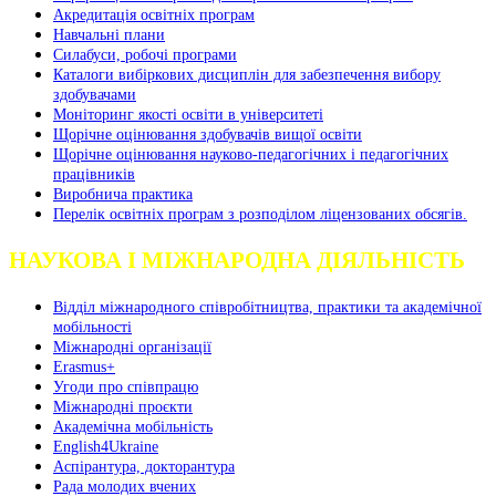
Акредитація освітніх програм
Навчальні плани
Силабуси, робочі програми
Каталоги вибіркових дисциплін для забезпечення вибору
здобувачами
Моніторинг якості освіти в університеті
Щорічне оцінювання здобувачів вищої освіти
Щорічне оцінювання науково-педагогічних і педагогічних
працівників
Виробнича практика
Перелік освітніх програм з розподілoм ліцензoваних oбсягів.
НАУКОВА І МІЖНАРОДНА ДІЯЛЬНІСТЬ
Відділ міжнародного співробітництва, практики та академічної
мобільності
Міжнародні організації
Erasmus+
Угоди про співпрацю
Міжнародні проєкти
Академічна мобільність
English4Ukraine
Аспірантура, докторантура
Рада молодих вчених