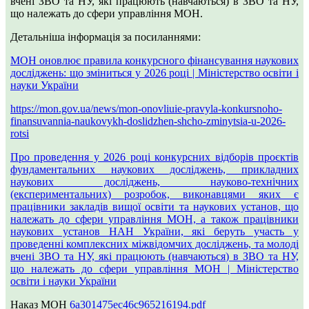
вчені ЗВО та НУ, які працюють (навчаються) в ЗВО та НУ,
що належать до сфери управління МОН.
Детальніша інформація за посиланнями:
МОН оновлює правила конкурсного фінансування наукових
досліджень: що зміниться у 2026 році | Міністерство освіти і
науки України
https://mon.gov.ua/news/mon-onovliuie-pravyla-konkursnoho-
finansuvannia-naukovykh-doslidzhen-shcho-zminytsia-u-2026-
rotsi
Про проведення у 2026 році конкурсних відборів проєктів
фундаментальних наукових досліджень, прикладних
наукових досліджень, науково-технічних
(експериментальних) розробок, виконавцями яких є
працівники закладів вищої освіти та наукових установ, що
належать до сфери управління МОН, а також працівники
наукових установ НАН України, які беруть участь у
проведенні комплексних міжвідомчих досліджень, та молоді
вчені ЗВО та НУ, які працюють (навчаються) в ЗВО та НУ,
що належать до сфери управління МОН | Міністерство
освіти і науки України
Наказ МОН
6a301475ec46c965216194.pdf