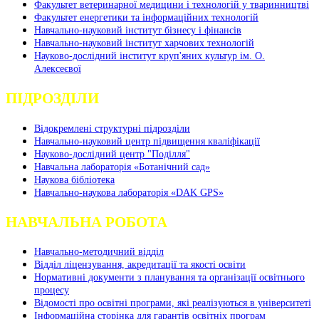
Факультет ветеринарної медицини і технологій у тваринництві
Факультет енергетики та інформаційних технологій
Навчально-науковий інститут бізнесу і фінансів
Навчально-науковий інститут харчових технологій
Науково-дослідний інститут круп'яних культур ім. О.
Алексеєвої
ПІДРОЗДІЛИ
Відокремлені структурні підрозділи
Навчально-науковий центр підвищення кваліфікації
Науково-дослідний центр "Поділля"
Навчальна лабораторія «Ботанічний сад»
Наукова бібліотека
Навчально-наукова лабораторія «DAK GPS»
НАВЧАЛЬНА РОБОТА
Навчально-методичний відділ
Відділ ліцензування, акредитації та якості освіти
Нормативні документи з планування та організації освітнього
процесу
Відомості про освітні програми, які реалізуються в університеті
Інформаційна сторінка для гарантів освітніх програм