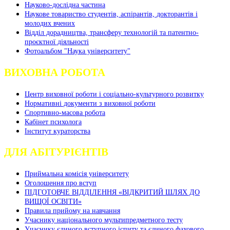
Науково-дослідна частина
Наукове товариство студентів, аспірантів, докторантів і
молодих вчених
Відділ дорадництва, трансферу технологій та патентно-
проєктної діяльності
Фотоальбом "Наука університету"
ВИХОВНА РОБОТА
Центр виховної роботи і соціально-культурного розвитку
Нормативні документи з виховної роботи
Спортивно-масова робота
Кабінет психолога
Інститут кураторства
ДЛЯ АБІТУРІЄНТІВ
Приймальна комісія університету
Оголошення про вступ
ПІДГОТОВЧЕ ВІДДІЛЕННЯ «ВІДКРИТИЙ ШЛЯХ ДО
ВИЩОЇ ОСВІТИ»
Правила прийому на навчання
Учаснику національного мультипредметного тесту
Учаснику єдиного вступного іспиту та єдиного фахового