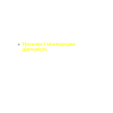
Щорічне оцінювання здобувачів вищої освіти
Щорічне оцінювання науково-педагогічних і
педагогічних працівників
Виробнича практика
Перелік освітніх програм з розподілoм
ліцензoваних oбсягів.
Наукова і міжнародна
діяльність
Відділ міжнародного співробітництва,
практики та академічної мобільності
Міжнародні організації
Erasmus+
Угоди про співпрацю
Міжнародні проєкти
Академічна мобільність
English4Ukraine