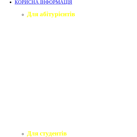
КОРИСНА ІНФОРМАЦІЯ
Для абітурієнтів
Приймальна комісія університету
Оголошення про вступ
ПІДГОТОВЧЕ ВІДДІЛЕННЯ «ВІДКРИТИЙ
ШЛЯХ ДО ВИЩОЇ ОСВІТИ»
Правила прийому на навчання
Учаснику національного мультипредметного
тесту
Учаснику єдиного вступного іспиту та
єдиного фахового вступного випробування
Програми вступних іспитів
Розклади вступних випробувань
Інформаційні матеріали приймальної комісії
для абітурієнтів
Для студентів