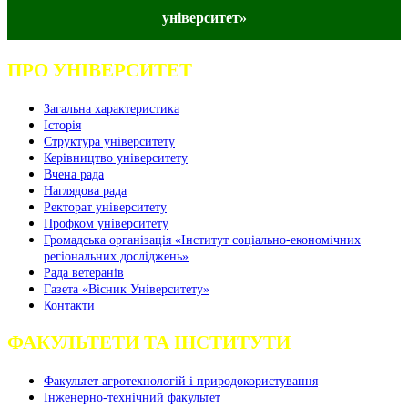
університет»
ПРО УНІВЕРСИТЕТ
Загальна характеристика
Історія
Структура університету
Керівництво університету
Вчена рада
Наглядова рада
Ректорат університету
Профком університету
Громадська організація «Інститут соціально-економічних
регіональних досліджень»
Рада ветеранів
Газета «Вісник Університету»
Контакти
ФАКУЛЬТЕТИ ТА ІНСТИТУТИ
Факультет агротехнологій і природокористування
Інженерно-технічний факультет