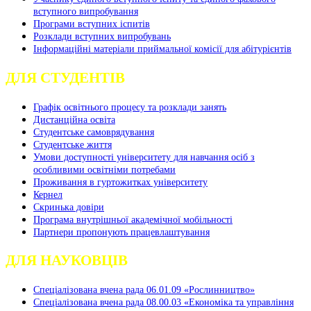
вступного випробування
Програми вступних іспитів
Розклади вступних випробувань
Інформаційні матеріали приймальної комісії для абітурієнтів
ДЛЯ СТУДЕНТІВ
Графік освітнього процесу та розклади занять
Дистанційна освіта
Студентське самоврядування
Студентське життя
Умови доступності університету для навчання осіб з
особливими освітніми потребами
Проживання в гуртожитках університету
Кернел
Скринька довіри
Програма внутрішньої академічної мобільності
Партнери пропонують працевлаштування
ДЛЯ НАУКОВЦІВ
Спеціалізована вчена рада 06.01.09 «Рослинництво»
Спеціалізована вчена рада 08.00.03 «Економіка та управління