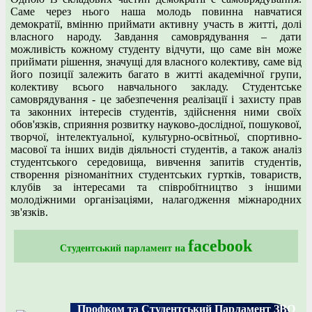
Саме через нього наша молодь повинна навчатися
демократії, вмінню приймати активну участь в житті, долі
власного народу. Завдання самоврядування – дати
можливість кожному студенту відчути, що саме він може
приймати рішення, значущі для власного колективу, саме від
його позиції залежить багато в житті академічної групи,
колективу всього навчального закладу. Студентське
самоврядування - це забезпечення реалізації і захисту прав
та законних інтересів студентів, здійснення ними своїх
обов'язків, сприяння розвитку науково-дослідної, пошукової,
творчої, інтелектуальної, культурно-освітньої, спортивно-
масової та інших видів діяльності студентів, а також аналіз
студентського середовища, вивчення запитів студентів,
створення різноманітних студентських гуртків, товариств,
клубів за інтересами та співробітництво з іншими
молодіжними організаціями, налагодження міжнародних
зв'язків.
facebook
Студентський парламент на
Профком та Студентський Парламент ЗВО