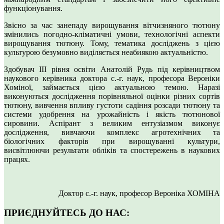
функціонування.
Звісно за час занепаду вирощування вітчизняного тютюну
змінились погодно-кліматичні умови, технологічні аспекти
вирощування тютюну. Тому, тематика досліджень з цією
культурою безумовно виділяється неабиякою актуальністю.
Здобувач ІІІ рівня освіти Анатолій Рудь під керівництвом
наукового керівника доктора с.-г. наук, професора Вероніки
Хоміної, займається цією актуальною темою. Наразі
виконуються дослідження порівняльної оцінки різних сортів
тютюну, вивчення впливу густоти садіння розсади тютюну та
системи удобрення на урожайність і якість тютюнової
сировини. Аспірант з великим ентузіазмом виконує
дослідження, вивчаючи комплекс агротехнічних та
біологічних факторів при вирощуванні культури,
висвітлюючи результати обліків та спостережень в наукових
працях.
Доктор с.-г. наук, професор Вероніка ХОМІНА
ПРИЄДНУЙТЕСЬ ДО НАС: