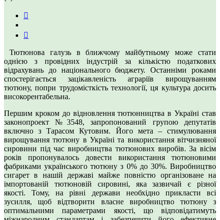
Тютюнова галузь в ближчому майбутньому може стати
однією з провідних індустрій за кількістю податкових
відрахувань до національного бюджету. Останніми роками
спостерігається зацікавленість аграріїв вирощуванням
тютюну, попри трудомісткість технології, ця культура досить
високорентабельна.
Першим кроком до відновлення тютюнництва в Україні став
законопроект №3548, запропонований групою депутатів
включно з Тарасом Кутовим. Його мета – стимулювання
вирощування тютюну в Україні та використання вітчизняної
сировини під час виробництва тютюнових виробів. За вісім
років пропонувалось довести використання тютюновими
фабриками українського тютюну з 0% до 30%. Виробництво
сигарет в нашій державі майже повністю організоване на
імпортованій тютюновій сировині, яка зазвичай є різної
якості. Тому, на рівні держави необхідно прикласти всі
зусилля, щоб відтворити власне виробництво тютюну з
оптимальними параметрами якості, що відповідатимуть
міжнародним стандартам і забезпечити його ефективне