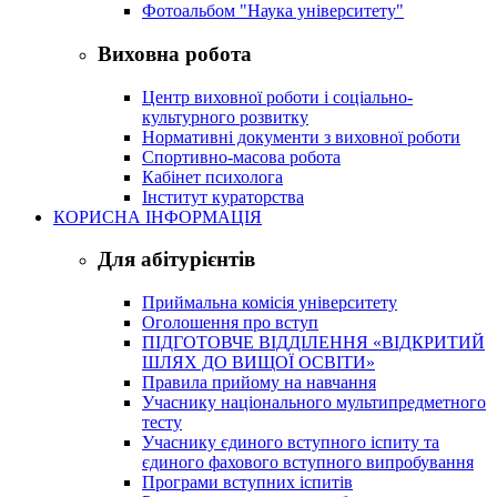
Фотоальбом "Наука університету"
Виховна робота
Центр виховної роботи і соціально-
культурного розвитку
Нормативні документи з виховної роботи
Спортивно-масова робота
Кабінет психолога
Інститут кураторства
КОРИСНА ІНФОРМАЦІЯ
Для абітурієнтів
Приймальна комісія університету
Оголошення про вступ
ПІДГОТОВЧЕ ВІДДІЛЕННЯ «ВІДКРИТИЙ
ШЛЯХ ДО ВИЩОЇ ОСВІТИ»
Правила прийому на навчання
Учаснику національного мультипредметного
тесту
Учаснику єдиного вступного іспиту та
єдиного фахового вступного випробування
Програми вступних іспитів