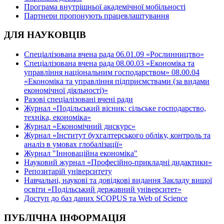
Програма внутрішньої академічної мобільності
Партнери пропонують працевлаштування
ДЛЯ НАУКОВЦІВ
Спеціалізована вчена рада 06.01.09 «Рослинництво»
Спеціалізована вчена рада 08.00.03 «Економіка та
управління національним господарством» 08.00.04
«Економіка та управління підприємствами (за видами
економічної діяльності)»
Разові спеціалізовані вчені ради
Журнал «Подільський вісник: сільське господарство,
техніка, економіка»
Журнал «Економічний дискурс»
Журнал «Інститут бухгалтерського обліку, контроль та
аналіз в умовах глобалізації»
Журнал "Інноваційна економіка"
Науковий журнал «Професійно-прикладні дидактики»
Репозитарій університету
Навчальні, наукові та довідкові видання Закладу вищої
освіти «Подільський державний університет»
Доступ до баз даних SCOPUS та Web of Science
ПУБЛІЧНА ІНФОРМАЦІЯ