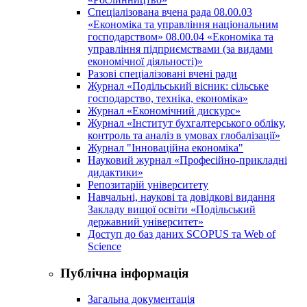
Спеціалізована вчена рада 08.00.03
«Економіка та управління національним
господарством» 08.00.04 «Економіка та
управління підприємствами (за видами
економічної діяльності)»
Разові спеціалізовані вчені ради
Журнал «Подільський вісник: сільське
господарство, техніка, економіка»
Журнал «Економічний дискурс»
Журнал «Інститут бухгалтерського обліку,
контроль та аналіз в умовах глобалізації»
Журнал "Інноваційна економіка"
Науковий журнал «Професійно-прикладні
дидактики»
Репозитарій університету
Навчальні, наукові та довідкові видання
Закладу вищої освіти «Подільський
державний університет»
Доступ до баз даних SCOPUS та Web of
Science
Публічна інформація
Загальна документація