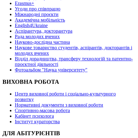
Erasmus+
Угоди про співпрацю
Міжнародні проєкти
Академічна мобільність
English4Ukraine
Аспірантура, докторантура
Рада молодих вчених
Науково-дослідна частина
Наукове товариство студентів, аспірантів, докторантів і
молодих вчених
Відділ дорадництва, трансферу технологій та патентно-
проєктної діяльності
Фотоальбом "Наука університету"
ВИХОВНА РОБОТА
Центр виховної роботи і соціально-культурного
розвитку
Нормативні документи з виховної роботи
Спортивно-масова робота
Кабінет психолога
Інститут кураторства
ДЛЯ АБІТУРІЄНТІВ