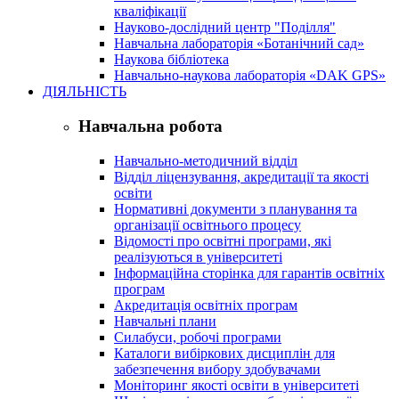
кваліфікації
Науково-дослідний центр "Поділля"
Навчальна лабораторія «Ботанічний сад»
Наукова бібліотека
Навчально-наукова лабораторія «DAK GPS»
ДІЯЛЬНІСТЬ
Навчальна робота
Навчально-методичний відділ
Відділ ліцензування, акредитації та якості
освіти
Нормативні документи з планування та
організації освітнього процесу
Відомості про освітні програми, які
реалізуються в університеті
Інформаційна сторінка для гарантів освітніх
програм
Акредитація освітніх програм
Навчальні плани
Силабуси, робочі програми
Каталоги вибіркових дисциплін для
забезпечення вибору здобувачами
Моніторинг якості освіти в університеті