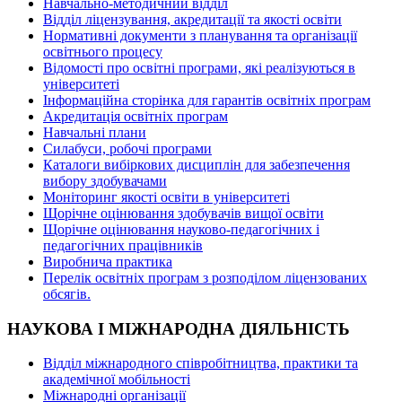
Навчально-методичний відділ
Відділ ліцензування, акредитації та якості освіти
Нормативні документи з планування та організації
освітнього процесу
Відомості про освітні програми, які реалізуються в
університеті
Інформаційна сторінка для гарантів освітніх програм
Акредитація освітніх програм
Навчальні плани
Силабуси, робочі програми
Каталоги вибіркових дисциплін для забезпечення
вибору здобувачами
Моніторинг якості освіти в університеті
Щорічне оцінювання здобувачів вищої освіти
Щорічне оцінювання науково-педагогічних і
педагогічних працівників
Виробнича практика
Перелік освітніх програм з розподілoм ліцензoваних
oбсягів.
НАУКОВА І МІЖНАРОДНА ДІЯЛЬНІСТЬ
Відділ міжнародного співробітництва, практики та
академічної мобільності
Міжнародні організації