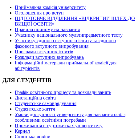
Приймальна комісія університету
Оголошення про вступ
ПІДГОТОВЧЕ ВІДДІЛЕННЯ «ВІДКРИТИЙ ШЛЯХ ДО
ВИЩОЇ ОСВІТИ»
Правила прийому на навчання
Учаснику національного мультипредметного тесту
Учаснику єдиного вступного іспиту та єдиного
фахового вступного випробування
Програми вступних іспитів
Розклади вступних випробувань
Інформаційні матеріали приймальної комісії для
абітурієнтів
ДЛЯ СТУДЕНТІВ
Графік освітнього процесу та розклади занять
Дистанційна освіта
Студентське самоврядування
Студентське життя
Умови доступності університету для навчання осіб з
особливими освітніми потребами
Проживання в гуртожитках університету
Кернел
Скринька довіри