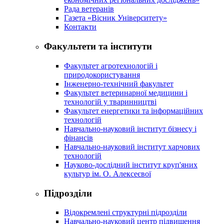
Рада ветеранів
Газета «Вісник Університету»
Контакти
Факультети та інститути
Факультет агротехнологій і
природокористування
Інженерно-технічний факультет
Факультет ветеринарної медицини і
технологій у тваринництві
Факультет енергетики та інформаційних
технологій
Навчально-науковий інститут бізнесу і
фінансів
Навчально-науковий інститут харчових
технологій
Науково-дослідний інститут круп'яних
культур ім. О. Алексеєвої
Підрозділи
Відокремлені структурні підрозділи
Навчально-науковий центр підвищення