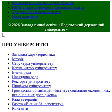
Міністерство освіти і науки України
НМЦ вищої та фахової передвищої освіти
Урядовий контактний центр
Наші партнери
© 2026 Заклад вищої освіти «Подільський державний
університет»
ПРО УНІВЕРСИТЕТ
Загальна характеристика
Історія
Структура університету
Керівництво університету
Вчена рада
Наглядова рада
Ректорат університету
Профком університету
Громадська організація «Інститут соціально-економічних
регіональних досліджень»
Рада ветеранів
Газета «Вісник Університету»
Контакти