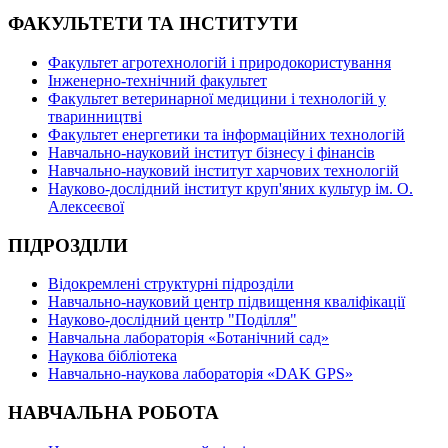
ФАКУЛЬТЕТИ ТА ІНСТИТУТИ
Факультет агротехнологій і природокористування
Інженерно-технічний факультет
Факультет ветеринарної медицини і технологій у
тваринництві
Факультет енергетики та інформаційних технологій
Навчально-науковий інститут бізнесу і фінансів
Навчально-науковий інститут харчових технологій
Науково-дослідний інститут круп'яних культур ім. О.
Алексеєвої
ПІДРОЗДІЛИ
Відокремлені структурні підрозділи
Навчально-науковий центр підвищення кваліфікації
Науково-дослідний центр "Поділля"
Навчальна лабораторія «Ботанічний сад»
Наукова бібліотека
Навчально-наукова лабораторія «DAK GPS»
НАВЧАЛЬНА РОБОТА