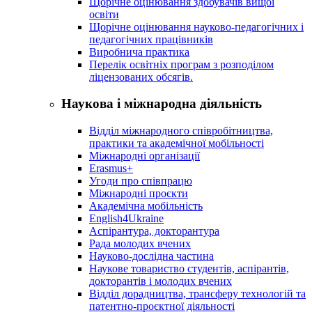
Щорічне оцінювання здобувачів вищої
освіти
Щорічне оцінювання науково-педагогічних і
педагогічних працівників
Виробнича практика
Перелік освітніх програм з розподілoм
ліцензoваних oбсягів.
Наукова і міжнародна діяльність
Відділ міжнародного співробітництва,
практики та академічної мобільності
Міжнародні організації
Erasmus+
Угоди про співпрацю
Міжнародні проєкти
Академічна мобільність
English4Ukraine
Аспірантура, докторантура
Рада молодих вчених
Науково-дослідна частина
Наукове товариство студентів, аспірантів,
докторантів і молодих вчених
Відділ дорадництва, трансферу технологій та
патентно-проєктної діяльності