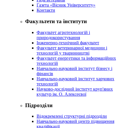
Газета «Вісник Університету»
Контакти
Факультети та інститути
Факультет агротехнологій і
природокористування
Інженерно-технічний факультет
Факультет ветеринарної медицини і
технологій у тваринництві
Факультет енергетики та інформаційних
технологій
Навчально-науковий інститут бізнесу і
фінансів
Навчально-науковий інститут харчових
технологій
Науково-дослідний інститут круп'яних
культур ім. О. Алексеєвої
Підрозділи
Відокремлені структурні підрозділи
Навчально-науковий центр підвищення
кваліфікації