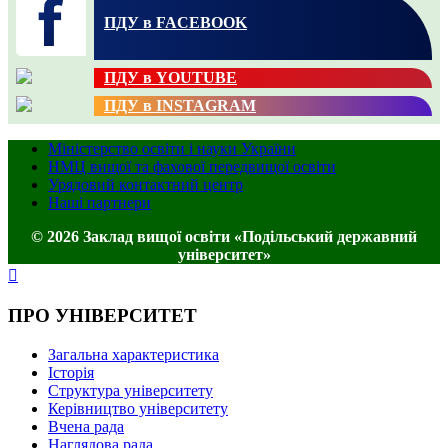
ПДУ в FACEBOOK
ПДУ в YOUTUBE
ПДУ в INSTAGRAM
Міністерство освіти і науки України
НМЦ вищої та фахової передвищої освіти
Урядовий контактний центр
Наші партнери
© 2026 Заклад вищої освіти «Подільський державний
університет»
ПРО УНІВЕРСИТЕТ
Загальна характеристика
Історія
Структура університету
Керівництво університету
Вчена рада
Наглядова рада