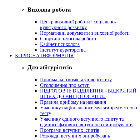
Виховна робота
Центр виховної роботи і соціально-
культурного розвитку
Нормативні документи з виховної роботи
Спортивно-масова робота
Кабінет психолога
Інститут кураторства
КОРИСНА ІНФОРМАЦІЯ
Для абітурієнтів
Приймальна комісія університету
Оголошення про вступ
ПІДГОТОВЧЕ ВІДДІЛЕННЯ «ВІДКРИТИЙ
ШЛЯХ ДО ВИЩОЇ ОСВІТИ»
Правила прийому на навчання
Учаснику національного мультипредметного
тесту
Учаснику єдиного вступного іспиту та
єдиного фахового вступного випробування
Програми вступних іспитів
Розклади вступних випробувань