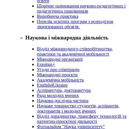
освіти
Щорічне оцінювання науково-педагогічних і
педагогічних працівників
Виробнича практика
Перелік освітніх програм з розподілoм
ліцензoваних oбсягів.
Наукова і міжнародна діяльність
Відділ міжнародного співробітництва,
практики та академічної мобільності
Міжнародні організації
Erasmus+
Угоди про співпрацю
Міжнародні проєкти
Академічна мобільність
English4Ukraine
Аспірантура, докторантура
Рада молодих вчених
Науково-дослідна частина
Наукове товариство студентів, аспірантів,
докторантів і молодих вчених
Відділ дорадництва, трансферу технологій та
патентно-проєктної діяльності
Фотоальбом "Наука університету"