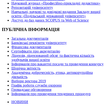
Науковий журнал «Професійно-прикладні дидактики»
Репозитарій університету
Навчальні, наукові та довідкові видання Закладу вищої
освіти «Подільський державний університет»
Доступ до баз даних SCOPUS та Web of Science
ПУБЛІЧНА ІНФОРМАЦІЯ
Загальна документація
Банківські реквізити університету
Фінансова документація
Сертифікати про акредитацію
Ліцензія, ліцензований обсяг та фактична кількість
здобувачів вищої освіти
Інформація про вакантні посади та проведення конкурсу
Щорічна звітність
Академічна доброчесність, етика, антикорупційна
діяльність
Вибори ректора 2019
Графік роботи служби охорони
Громадське обговорення
Інформація про проведення тендерних процедур
НОВИНИ