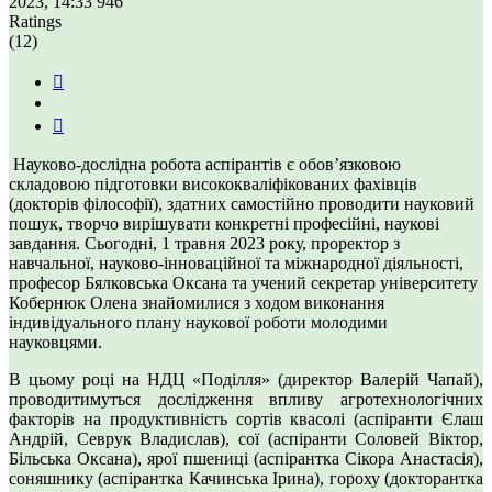
2023, 14:33
946
Ratings
(12)
Науково-дослідна робота аспірантів є обов’язковою
складовою підготовки висококваліфікованих фахівців
(докторів філософії), здатних самостійно проводити науковий
пошук, творчо вирішувати конкретні професійні, наукові
завдання. Сьогодні, 1 травня 2023 року, проректор з
навчальної, науково-інноваційної та міжнародної діяльності,
професор Бялковська Оксана та учений секретар університету
Кобернюк Олена знайомилися з ходом виконання
індивідуального плану наукової роботи молодими
науковцями.
В цьому році на НДЦ «Поділля» (директор Валерій Чапай),
проводитимуться дослідження впливу агротехнологічних
факторів на продуктивність сортів квасолі (аспіранти Єлаш
Андрій, Севрук Владислав), сої (аспіранти Соловей Віктор,
Більська Оксана), ярої пшениці (аспірантка Сікора Анастасія),
соняшнику (аспірантка Качинська Ірина), гороху (докторантка