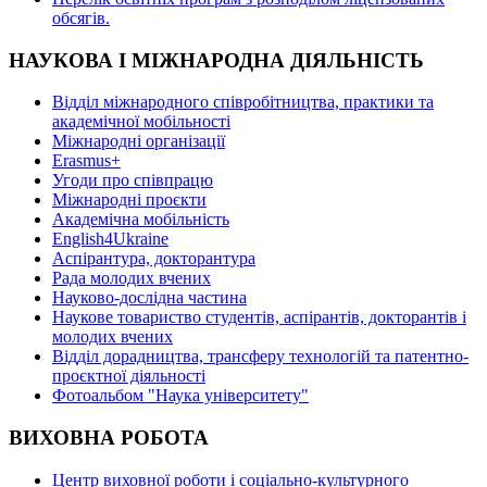
oбсягів.
НАУКОВА І МІЖНАРОДНА ДІЯЛЬНІСТЬ
Відділ міжнародного співробітництва, практики та
академічної мобільності
Міжнародні організації
Erasmus+
Угоди про співпрацю
Міжнародні проєкти
Академічна мобільність
English4Ukraine
Аспірантура, докторантура
Рада молодих вчених
Науково-дослідна частина
Наукове товариство студентів, аспірантів, докторантів і
молодих вчених
Відділ дорадництва, трансферу технологій та патентно-
проєктної діяльності
Фотоальбом "Наука університету"
ВИХОВНА РОБОТА
Центр виховної роботи і соціально-культурного