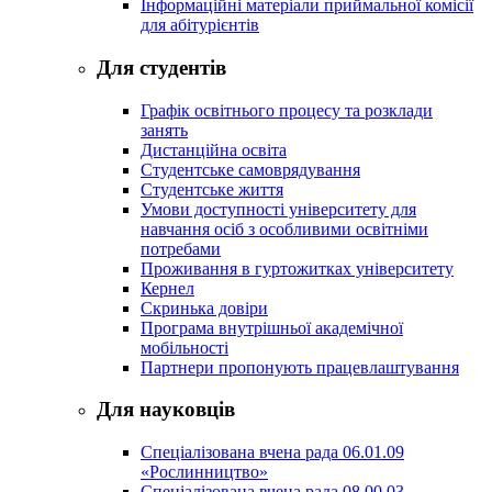
Інформаційні матеріали приймальної комісії
для абітурієнтів
Для студентів
Графік освітнього процесу та розклади
занять
Дистанційна освіта
Студентське самоврядування
Студентське життя
Умови доступності університету для
навчання осіб з особливими освітніми
потребами
Проживання в гуртожитках університету
Кернел
Скринька довіри
Програма внутрішньої академічної
мобільності
Партнери пропонують працевлаштування
Для науковців
Спеціалізована вчена рада 06.01.09
«Рослинництво»
Спеціалізована вчена рада 08.00.03