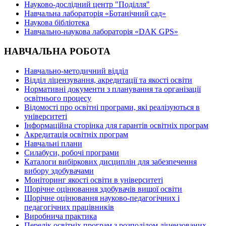
Науково-дослідний центр "Поділля"
Навчальна лабораторія «Ботанічний сад»
Наукова бібліотека
Навчально-наукова лабораторія «DAK GPS»
НАВЧАЛЬНА РОБОТА
Навчально-методичний відділ
Відділ ліцензування, акредитації та якості освіти
Нормативні документи з планування та організації
освітнього процесу
Відомості про освітні програми, які реалізуються в
університеті
Інформаційна сторінка для гарантів освітніх програм
Акредитація освітніх програм
Навчальні плани
Силабуси, робочі програми
Каталоги вибіркових дисциплін для забезпечення
вибору здобувачами
Моніторинг якості освіти в університеті
Щорічне оцінювання здобувачів вищої освіти
Щорічне оцінювання науково-педагогічних і
педагогічних працівників
Виробнича практика
Перелік освітніх програм з розподілoм ліцензoваних