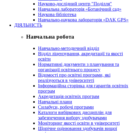
Науково-дослідний центр "Поділля"
Навчальна лабораторія «Ботанічний сад»
Наукова бібліотека
Навчально-наукова лабораторія «DAK GPS»
ДІЯЛЬНІСТЬ
Навчальна робота
Навчально-методичний відділ
Відділ ліцензування, акредитації та якості
освіти
Нормативні документи з планування та
організації освітнього процесу
Відомості про освітні програми, які
реалізуються в університеті
Інформаційна сторінка для гарантів освітніх
програм
Акредитація освітніх програм
Навчальні плани
Силабуси, робочі програми
Каталоги вибіркових дисциплін для
забезпечення вибору здобувачами
Моніторинг якості освіти в університеті
Щорічне оцінювання здобувачів вищої