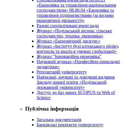
«Економіка та управління національним
господарством» 08.00.04 «Економіка та
управління підприємствами (за видами
економічної діяльності)»
Разові спеціалізовані вчені ради
Журнал «Подільський вісник: сільське
господарство, техніка, економіка»
Журнал «Економічний дискурс»
Журнал «Інститут бухгалтерського обліку,
контроль та аналіз в умовах глобалізації»
Журнал "Інноваційна економіка"
Науковий журнал «Професійно-прикладні
дидактики»
Репозитарій університету
Навчальні, наукові та довідкові видання
Закладу вищої освіти «Подільський
державний університет»
Доступ до баз даних SCOPUS та Web of
Science
Публічна інформація
Загальна документація
Банківські реквізити університету