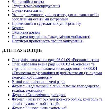
Дистанційна освіта
Студентське самоврядування
Студентське життя
Умови доступності університету для навчання осіб з
особливими освітніми потребами
Проживання в гуртожитках університету
Кернел
Скринька довіри
Програма внутрішньої академічної мобільності
Партнери пропонують працевлаштування
ДЛЯ НАУКОВЦІВ
Спеціалізована вчена рада 06.01.09 «Рослинництво»
Спеціалізована вчена рада 08.00.03 «Економіка та
управління національним господарством» 08.00.04
«Економіка та управління підприємствами (за видами
економічної діяльності)»
Разові спеціалізовані вчені ради
Журнал «Подільський вісник: сільське господарство,
техніка, економіка»
Журнал «Економічний дискурс»
Журнал «Інститут бухгалтерського обліку, контроль та
аналіз в умовах глобалізації»
Журнал "Інноваційна економіка"