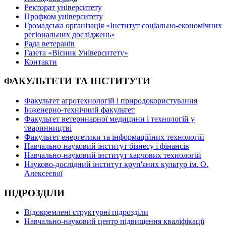
Ректорат університету
Профком університету
Громадська організація «Інститут соціально-економічних
регіональних досліджень»
Рада ветеранів
Газета «Вісник Університету»
Контакти
ФАКУЛЬТЕТИ ТА ІНСТИТУТИ
Факультет агротехнологій і природокористування
Інженерно-технічний факультет
Факультет ветеринарної медицини і технологій у
тваринництві
Факультет енергетики та інформаційних технологій
Навчально-науковий інститут бізнесу і фінансів
Навчально-науковий інститут харчових технологій
Науково-дослідний інститут круп'яних культур ім. О.
Алексеєвої
ПІДРОЗДІЛИ
Відокремлені структурні підрозділи
Навчально-науковий центр підвищення кваліфікації