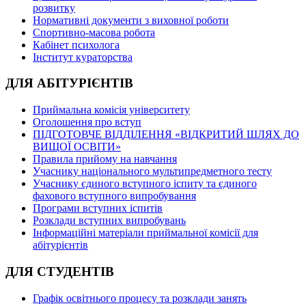
розвитку
Нормативні документи з виховної роботи
Спортивно-масова робота
Кабінет психолога
Інститут кураторства
ДЛЯ АБІТУРІЄНТІВ
Приймальна комісія університету
Оголошення про вступ
ПІДГОТОВЧЕ ВІДДІЛЕННЯ «ВІДКРИТИЙ ШЛЯХ ДО
ВИЩОЇ ОСВІТИ»
Правила прийому на навчання
Учаснику національного мультипредметного тесту
Учаснику єдиного вступного іспиту та єдиного
фахового вступного випробування
Програми вступних іспитів
Розклади вступних випробувань
Інформаційні матеріали приймальної комісії для
абітурієнтів
ДЛЯ СТУДЕНТІВ
Графік освітнього процесу та розклади занять