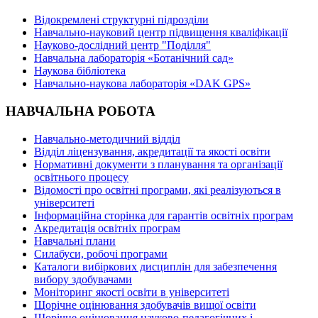
Відокремлені структурні підрозділи
Навчально-науковий центр підвищення кваліфікації
Науково-дослідний центр "Поділля"
Навчальна лабораторія «Ботанічний сад»
Наукова бібліотека
Навчально-наукова лабораторія «DAK GPS»
НАВЧАЛЬНА РОБОТА
Навчально-методичний відділ
Відділ ліцензування, акредитації та якості освіти
Нормативні документи з планування та організації
освітнього процесу
Відомості про освітні програми, які реалізуються в
університеті
Інформаційна сторінка для гарантів освітніх програм
Акредитація освітніх програм
Навчальні плани
Силабуси, робочі програми
Каталоги вибіркових дисциплін для забезпечення
вибору здобувачами
Моніторинг якості освіти в університеті
Щорічне оцінювання здобувачів вищої освіти
Щорічне оцінювання науково-педагогічних і