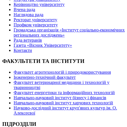
Керівництво університету
Вчена рада
Наглядова рада
Ректорат університету
Профком університету
Громадська організація «Інститут соціально-економічних
регіональних досліджень»
Рада ветеранів
Газета «Вісник Університету»
Контакти
ФАКУЛЬТЕТИ ТА ІНСТИТУТИ
Факультет агротехнологій і природокористування
Інженерно-технічний факультет
Факультет ветеринарної медицини і технологій у
тваринництві
Факультет енергетики та інформаційних технологій
Навчально-науковий інститут бізнесу і фінансів
Навчально-науковий інститут харчових технологій
Науково-дослідний інститут круп'яних культур ім. О.
Алексеєвої
ПІДРОЗДІЛИ