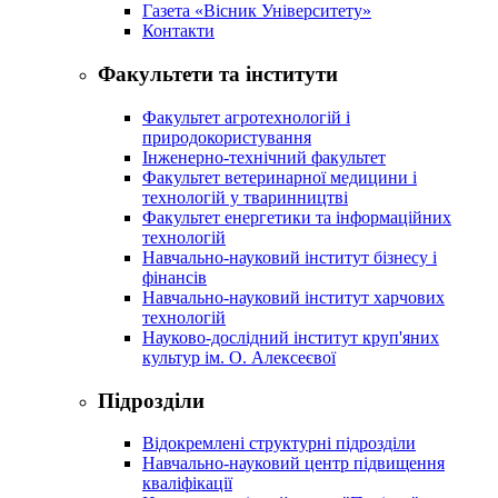
Газета «Вісник Університету»
Контакти
Факультети та інститути
Факультет агротехнологій і
природокористування
Інженерно-технічний факультет
Факультет ветеринарної медицини і
технологій у тваринництві
Факультет енергетики та інформаційних
технологій
Навчально-науковий інститут бізнесу і
фінансів
Навчально-науковий інститут харчових
технологій
Науково-дослідний інститут круп'яних
культур ім. О. Алексеєвої
Підрозділи
Відокремлені структурні підрозділи
Навчально-науковий центр підвищення
кваліфікації