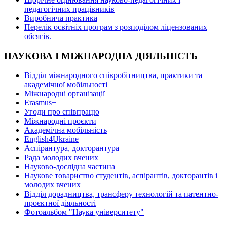
педагогічних працівників
Виробнича практика
Перелік освітніх програм з розподілoм ліцензoваних
oбсягів.
НАУКОВА І МІЖНАРОДНА ДІЯЛЬНІСТЬ
Відділ міжнародного співробітництва, практики та
академічної мобільності
Міжнародні організації
Erasmus+
Угоди про співпрацю
Міжнародні проєкти
Академічна мобільність
English4Ukraine
Аспірантура, докторантура
Рада молодих вчених
Науково-дослідна частина
Наукове товариство студентів, аспірантів, докторантів і
молодих вчених
Відділ дорадництва, трансферу технологій та патентно-
проєктної діяльності
Фотоальбом "Наука університету"