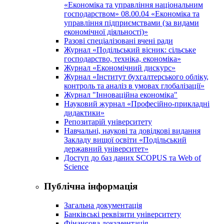
«Економіка та управління національним
господарством» 08.00.04 «Економіка та
управління підприємствами (за видами
економічної діяльності)»
Разові спеціалізовані вчені ради
Журнал «Подільський вісник: сільське
господарство, техніка, економіка»
Журнал «Економічний дискурс»
Журнал «Інститут бухгалтерського обліку,
контроль та аналіз в умовах глобалізації»
Журнал "Інноваційна економіка"
Науковий журнал «Професійно-прикладні
дидактики»
Репозитарій університету
Навчальні, наукові та довідкові видання
Закладу вищої освіти «Подільський
державний університет»
Доступ до баз даних SCOPUS та Web of
Science
Публічна інформація
Загальна документація
Банківські реквізити університету
Фінансова документація