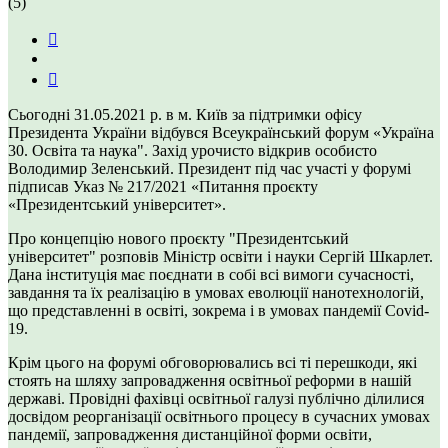
(5)
Сьогодні 31.05.2021 р. в м. Київ за підтримки офісу
Президента України відбувся Всеукраїнський форум «Україна
30. Освіта та наука". Захід урочисто відкрив особисто
Володимир Зеленський. Президент під час участі у форумі
підписав Указ № 217/2021 «Питання проєкту
«Президентський університет».
Про концепцію нового проєкту "Президентський
університет" розповів Міністр освіти і науки Сергій Шкарлет.
Дана інституція має поєднати в собі всі вимоги сучасності,
завдання та їх реалізацію в умовах еволюції нанотехнологій,
що представленні в освіті, зокрема і в умовах пандемії Covid-
19.
Крім цього на форумі обговорювались всі ті перешкоди, які
стоять на шляху запровадження освітньої реформи в нашій
державі. Провідні фахівці освітньої галузі публічно ділилися
досвідом реорганізації освітнього процесу в сучасних умовах
пандемії, запровадження дистанційної форми освіти,