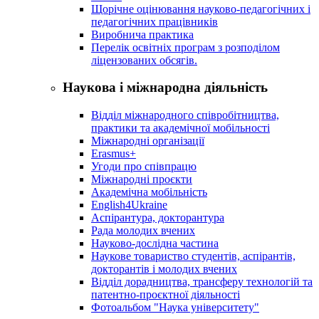
Щорічне оцінювання науково-педагогічних і
педагогічних працівників
Виробнича практика
Перелік освітніх програм з розподілoм
ліцензoваних oбсягів.
Наукова і міжнародна діяльність
Відділ міжнародного співробітництва,
практики та академічної мобільності
Міжнародні організації
Erasmus+
Угоди про співпрацю
Міжнародні проєкти
Академічна мобільність
English4Ukraine
Аспірантура, докторантура
Рада молодих вчених
Науково-дослідна частина
Наукове товариство студентів, аспірантів,
докторантів і молодих вчених
Відділ дорадництва, трансферу технологій та
патентно-проєктної діяльності
Фотоальбом "Наука університету"