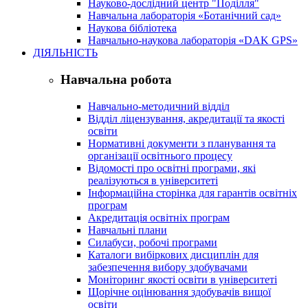
Науково-дослідний центр "Поділля"
Навчальна лабораторія «Ботанічний сад»
Наукова бібліотека
Навчально-наукова лабораторія «DAK GPS»
ДІЯЛЬНІСТЬ
Навчальна робота
Навчально-методичний відділ
Відділ ліцензування, акредитації та якості
освіти
Нормативні документи з планування та
організації освітнього процесу
Відомості про освітні програми, які
реалізуються в університеті
Інформаційна сторінка для гарантів освітніх
програм
Акредитація освітніх програм
Навчальні плани
Силабуси, робочі програми
Каталоги вибіркових дисциплін для
забезпечення вибору здобувачами
Моніторинг якості освіти в університеті
Щорічне оцінювання здобувачів вищої
освіти