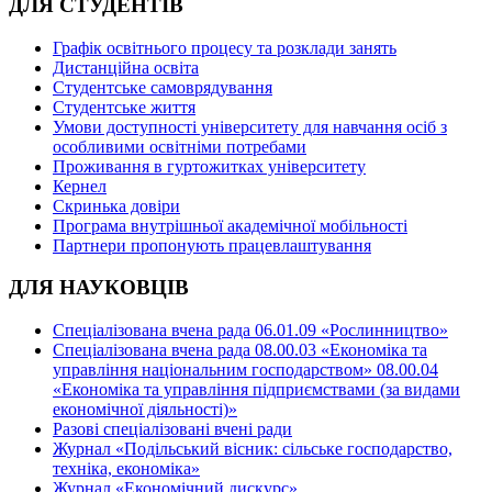
ДЛЯ СТУДЕНТІВ
Графік освітнього процесу та розклади занять
Дистанційна освіта
Студентське самоврядування
Студентське життя
Умови доступності університету для навчання осіб з
особливими освітніми потребами
Проживання в гуртожитках університету
Кернел
Скринька довіри
Програма внутрішньої академічної мобільності
Партнери пропонують працевлаштування
ДЛЯ НАУКОВЦІВ
Спеціалізована вчена рада 06.01.09 «Рослинництво»
Спеціалізована вчена рада 08.00.03 «Економіка та
управління національним господарством» 08.00.04
«Економіка та управління підприємствами (за видами
економічної діяльності)»
Разові спеціалізовані вчені ради
Журнал «Подільський вісник: сільське господарство,
техніка, економіка»
Журнал «Економічний дискурс»