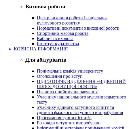
Виховна робота
Центр виховної роботи і соціально-
культурного розвитку
Нормативні документи з виховної роботи
Спортивно-масова робота
Кабінет психолога
Інститут кураторства
КОРИСНА ІНФОРМАЦІЯ
Для абітурієнтів
Приймальна комісія університету
Оголошення про вступ
ПІДГОТОВЧЕ ВІДДІЛЕННЯ «ВІДКРИТИЙ
ШЛЯХ ДО ВИЩОЇ ОСВІТИ»
Правила прийому на навчання
Учаснику національного мультипредметного
тесту
Учаснику єдиного вступного іспиту та
єдиного фахового вступного випробування
Програми вступних іспитів
Розклади вступних випробувань
Інформаційні матеріали приймальної комісії