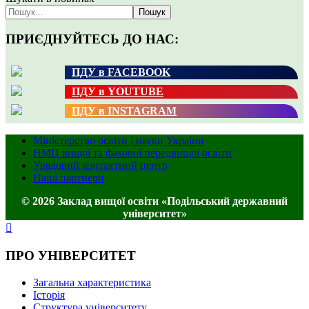
Пошук
ПРИЄДНУЙТЕСЬ ДО НАС:
ПДУ в FACEBOOK
ПДУ в YOUTUBE
ПДУ в INSTAGRAM
Міністерство освіти і науки України
НМЦ вищої та фахової передвищої освіти
Урядовий контактний центр
Наші партнери
© 2026 Заклад вищої освіти «Подільський державний
університет»
ПРО УНІВЕРСИТЕТ
Загальна характеристика
Історія
Структура університету