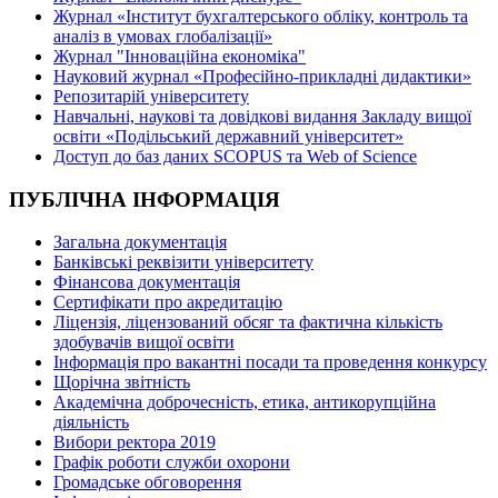
Журнал «Інститут бухгалтерського обліку, контроль та
аналіз в умовах глобалізації»
Журнал "Інноваційна економіка"
Науковий журнал «Професійно-прикладні дидактики»
Репозитарій університету
Навчальні, наукові та довідкові видання Закладу вищої
освіти «Подільський державний університет»
Доступ до баз даних SCOPUS та Web of Science
ПУБЛІЧНА ІНФОРМАЦІЯ
Загальна документація
Банківські реквізити університету
Фінансова документація
Сертифікати про акредитацію
Ліцензія, ліцензований обсяг та фактична кількість
здобувачів вищої освіти
Інформація про вакантні посади та проведення конкурсу
Щорічна звітність
Академічна доброчесність, етика, антикорупційна
діяльність
Вибори ректора 2019
Графік роботи служби охорони
Громадське обговорення