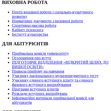
ВИХОВНА РОБОТА
Центр виховної роботи і соціально-культурного
розвитку
Нормативні документи з виховної роботи
Спортивно-масова робота
Кабінет психолога
Інститут кураторства
ДЛЯ АБІТУРІЄНТІВ
Приймальна комісія університету
Оголошення про вступ
ПІДГОТОВЧЕ ВІДДІЛЕННЯ «ВІДКРИТИЙ ШЛЯХ ДО
ВИЩОЇ ОСВІТИ»
Правила прийому на навчання
Учаснику національного мультипредметного тесту
Учаснику єдиного вступного іспиту та єдиного
фахового вступного випробування
Програми вступних іспитів
Розклади вступних випробувань
Інформаційні матеріали приймальної комісії для
абітурієнтів