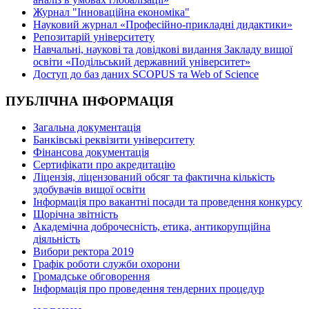
Журнал "Інноваційна економіка"
Науковий журнал «Професійно-прикладні дидактики»
Репозитарій університету
Навчальні, наукові та довідкові видання Закладу вищої
освіти «Подільський державний університет»
Доступ до баз даних SCOPUS та Web of Science
ПУБЛІЧНА ІНФОРМАЦІЯ
Загальна документація
Банківські реквізити університету
Фінансова документація
Сертифікати про акредитацію
Ліцензія, ліцензований обсяг та фактична кількість
здобувачів вищої освіти
Інформація про вакантні посади та проведення конкурсу
Щорічна звітність
Академічна доброчесність, етика, антикорупційна
діяльність
Вибори ректора 2019
Графік роботи служби охорони
Громадське обговорення
Інформація про проведення тендерних процедур