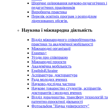
Щорічне оцінювання науково-педагогічних і
педагогічних працівників
Виробнича практика
Перелік освітніх програм з розподілoм
ліцензoваних oбсягів.
Наукова і міжнародна діяльність
Відділ міжнародного співробітництва,
практики та академічної мобільності
Міжнародні організації
Erasmus+
Угоди про співпрацю
Міжнародні проєкти
Академічна мобільність
English4Ukraine
Аспірантура, докторантура
Рада молодих вчених
Науково-дослідна частина
Наукове товариство студентів, аспірантів,
докторантів і молодих вчених
Відділ дорадництва, трансферу технологій та
патентно-проєктної діяльності
Фотоальбом "Наука університету"