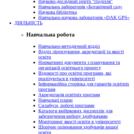
Науково-дослідний центр "Поділля"
Навчальна лабораторія «Ботанічний сад»
Наукова бібліотека
Навчально-наукова лабораторія «DAK GPS»
ДІЯЛЬНІСТЬ
Навчальна робота
Навчально-методичний відділ
Відділ ліцензування, акредитації та якості
освіти
Нормативні документи з планування та
організації освітнього процесу
Відомості про освітні програми, які
реалізуються в університеті
Інформаційна сторінка для гарантів освітніх
програм
Акредитація освітніх програм
Навчальні плани
Силабуси, робочі програми
Каталоги вибіркових дисциплін для
забезпечення вибору здобувачами
Моніторинг якості освіти в університеті
Щорічне оцінювання здобувачів вищої
освіти