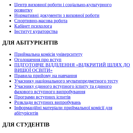
Центр виховної роботи і соціально-культурного
розвитку
Нормативні документи з виховної роботи
Спортивно-масова робота
Кабінет психолога
Інститут кураторства
ДЛЯ АБІТУРІЄНТІВ
Приймальна комісія університету
Оголошення про вступ
ПІДГОТОВЧЕ ВІДДІЛЕННЯ «ВІДКРИТИЙ ШЛЯХ ДО
ВИЩОЇ ОСВІТИ»
Правила прийому на навчання
Учаснику національного мультипредметного тесту
Учаснику єдиного вступного іспиту та єдиного
фахового вступного випробування
Програми вступних іспитів
Розклади вступних випробувань
Інформаційні матеріали приймальної комісії для
абітурієнтів
ДЛЯ СТУДЕНТІВ