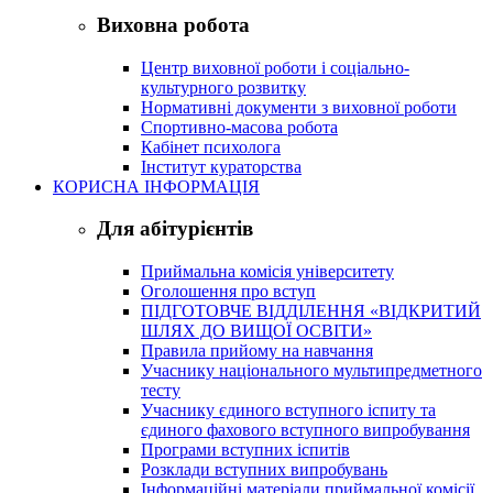
Виховна робота
Центр виховної роботи і соціально-
культурного розвитку
Нормативні документи з виховної роботи
Спортивно-масова робота
Кабінет психолога
Інститут кураторства
КОРИСНА ІНФОРМАЦІЯ
Для абітурієнтів
Приймальна комісія університету
Оголошення про вступ
ПІДГОТОВЧЕ ВІДДІЛЕННЯ «ВІДКРИТИЙ
ШЛЯХ ДО ВИЩОЇ ОСВІТИ»
Правила прийому на навчання
Учаснику національного мультипредметного
тесту
Учаснику єдиного вступного іспиту та
єдиного фахового вступного випробування
Програми вступних іспитів
Розклади вступних випробувань
Інформаційні матеріали приймальної комісії