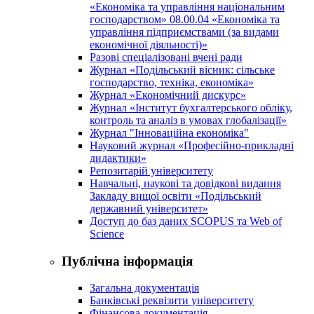
«Економіка та управління національним
господарством» 08.00.04 «Економіка та
управління підприємствами (за видами
економічної діяльності)»
Разові спеціалізовані вчені ради
Журнал «Подільський вісник: сільське
господарство, техніка, економіка»
Журнал «Економічний дискурс»
Журнал «Інститут бухгалтерського обліку,
контроль та аналіз в умовах глобалізації»
Журнал "Інноваційна економіка"
Науковий журнал «Професійно-прикладні
дидактики»
Репозитарій університету
Навчальні, наукові та довідкові видання
Закладу вищої освіти «Подільський
державний університет»
Доступ до баз даних SCOPUS та Web of
Science
Публічна інформація
Загальна документація
Банківські реквізити університету
Фінансова документація