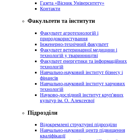
Газета «Вісник Університету»
Контакти
Факультети та інститути
Факультет агротехнологій і
природокористування
Інженерно-технічний факультет
Факультет ветеринарної медицини і
технологій у тваринництві
Факультет енергетики та інформаційних
технологій
Навчально-науковий інститут бізнесу і
фінансів
Навчально-науковий інститут харчових
технологій
Науково-дослідний інститут круп'яних
культур ім. О. Алексеєвої
Підрозділи
Відокремлені структурні підрозділи
Навчально-науковий центр підвищення
кваліфікації