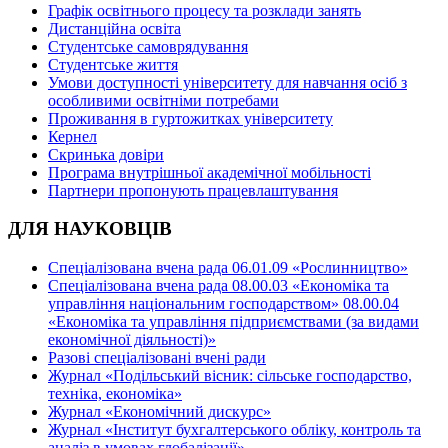
Графік освітнього процесу та розклади занять
Дистанційна освіта
Студентське самоврядування
Студентське життя
Умови доступності університету для навчання осіб з
особливими освітніми потребами
Проживання в гуртожитках університету
Кернел
Скринька довіри
Програма внутрішньої академічної мобільності
Партнери пропонують працевлаштування
ДЛЯ НАУКОВЦІВ
Спеціалізована вчена рада 06.01.09 «Рослинництво»
Спеціалізована вчена рада 08.00.03 «Економіка та
управління національним господарством» 08.00.04
«Економіка та управління підприємствами (за видами
економічної діяльності)»
Разові спеціалізовані вчені ради
Журнал «Подільський вісник: сільське господарство,
техніка, економіка»
Журнал «Економічний дискурс»
Журнал «Інститут бухгалтерського обліку, контроль та
аналіз в умовах глобалізації»