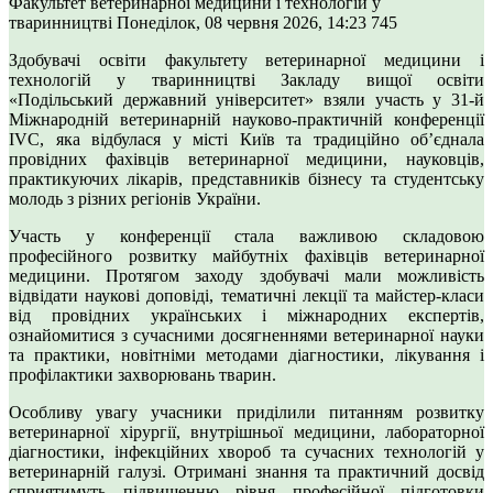
Факультет ветеринарної медицини і технологій у
тваринництві
Понеділок, 08 червня 2026, 14:23
745
Здобувачі освіти факультету ветеринарної медицини і
технологій у тваринництві Закладу вищої освіти
«Подільський державний університет» взяли участь у 31-й
Міжнародній ветеринарній науково-практичній конференції
IVC, яка відбулася у місті Київ та традиційно об’єднала
провідних фахівців ветеринарної медицини, науковців,
практикуючих лікарів, представників бізнесу та студентську
молодь з різних регіонів України.
Участь у конференції стала важливою складовою
професійного розвитку майбутніх фахівців ветеринарної
медицини. Протягом заходу здобувачі мали можливість
відвідати наукові доповіді, тематичні лекції та майстер-класи
від провідних українських і міжнародних експертів,
ознайомитися з сучасними досягненнями ветеринарної науки
та практики, новітніми методами діагностики, лікування і
профілактики захворювань тварин.
Особливу увагу учасники приділили питанням розвитку
ветеринарної хірургії, внутрішньої медицини, лабораторної
діагностики, інфекційних хвороб та сучасних технологій у
ветеринарній галузі. Отримані знання та практичний досвід
сприятимуть підвищенню рівня професійної підготовки