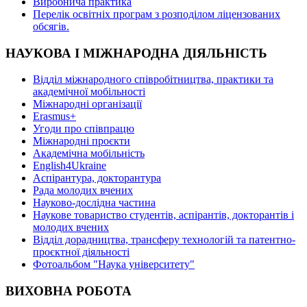
Виробнича практика
Перелік освітніх програм з розподілoм ліцензoваних
oбсягів.
НАУКОВА І МІЖНАРОДНА ДІЯЛЬНІСТЬ
Відділ міжнародного співробітництва, практики та
академічної мобільності
Міжнародні організації
Erasmus+
Угоди про співпрацю
Міжнародні проєкти
Академічна мобільність
English4Ukraine
Аспірантура, докторантура
Рада молодих вчених
Науково-дослідна частина
Наукове товариство студентів, аспірантів, докторантів і
молодих вчених
Відділ дорадництва, трансферу технологій та патентно-
проєктної діяльності
Фотоальбом "Наука університету"
ВИХОВНА РОБОТА