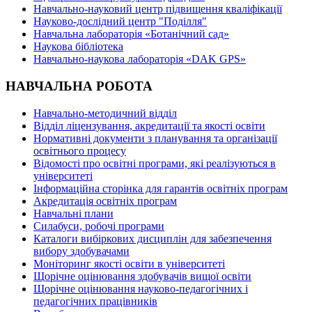
Навчально-науковий центр підвищення кваліфікації
Науково-дослідний центр "Поділля"
Навчальна лабораторія «Ботанічний сад»
Наукова бібліотека
Навчально-наукова лабораторія «DAK GPS»
НАВЧАЛЬНА РОБОТА
Навчально-методичний відділ
Відділ ліцензування, акредитації та якості освіти
Нормативні документи з планування та організації
освітнього процесу
Відомості про освітні програми, які реалізуються в
університеті
Інформаційна сторінка для гарантів освітніх програм
Акредитація освітніх програм
Навчальні плани
Силабуси, робочі програми
Каталоги вибіркових дисциплін для забезпечення
вибору здобувачами
Моніторинг якості освіти в університеті
Щорічне оцінювання здобувачів вищої освіти
Щорічне оцінювання науково-педагогічних і
педагогічних працівників