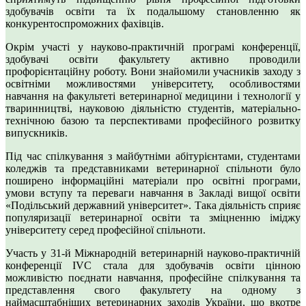
здобувачів освіти та їх подальшому становленню як
конкурентоспроможних фахівців.
Окрім участі у науково-практичній програмі конференції,
здобувачі освіти факультету активно проводили
профорієнтаційну роботу. Вони знайомили учасників заходу з
освітніми можливостями університету, особливостями
навчання на факультеті ветеринарної медицини і технології у
тваринництві, науковою діяльністю студентів, матеріально-
технічною базою та перспективами професійного розвитку
випускників.
Під час спілкування з майбутніми абітурієнтами, студентами
коледжів та представниками ветеринарної спільноти було
поширено інформаційні матеріали про освітні програми,
умови вступу та переваги навчання в Закладі вищої освіти
«Подільський державний університет». Така діяльність сприяє
популяризації ветеринарної освіти та зміцненню іміджу
університету серед професійної спільноти.
Участь у 31-й Міжнародній ветеринарній науково-практичній
конференції IVC стала для здобувачів освіти цінною
можливістю поєднати навчання, професійне спілкування та
представлення свого факультету на одному з
наймасштабніших ветеринарних заходів України, що вкотре