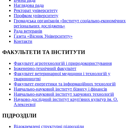
Вчена рада
Наглядова рада
Ректорат університету
Профком університету
Громадська організація «Інститут соціально-економічних
регіональних досліджень»
Рада ветеранів
Газета «Вісник Університету»
Контакти
ФАКУЛЬТЕТИ ТА ІНСТИТУТИ
Факультет агротехнологій і природокористування
Інженерно-технічний факультет
Факультет ветеринарної медицини і технологій у
тваринництві
Факультет енергетики та інформаційних технологій
Навчально-науковий інститут бізнесу і фінансів
Навчально-науковий інститут харчових технологій
Науково-дослідний інститут круп'яних культур ім. О.
Алексеєвої
ПІДРОЗДІЛИ
Відокремлені структурні підрозділи