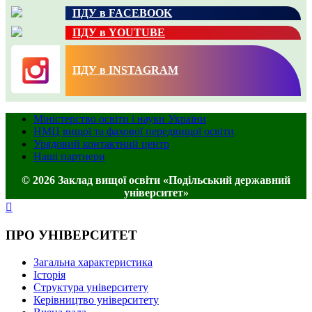
ПДУ в FACEBOOK
ПДУ в YOUTUBE
ПДУ в INSTAGRAM
Міністерство освіти і науки України
НМЦ вищої та фахової передвищої освіти
Урядовий контактний центр
Наші партнери
© 2026 Заклад вищої освіти «Подільський державний
університет»
ПРО УНІВЕРСИТЕТ
Загальна характеристика
Історія
Структура університету
Керівництво університету