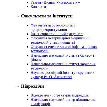
Газета «Вісник Університету»
Контакти
Факультети та інститути
Факультет агротехнологій і
природокористування
Інженерно-технічний факультет
Факультет ветеринарної медицини і
технологій у тваринництві
Факультет енергетики та інформаційних
технологій
Навчально-науковий інститут бізнесу і
фінансів
Навчально-науковий інститут харчових
технологій
Науково-дослідний інститут круп'яних
культур ім. О. Алексеєвої
Підрозділи
Відокремлені структурні підрозділи
Навчально-науковий центр підвищення
кваліфікації