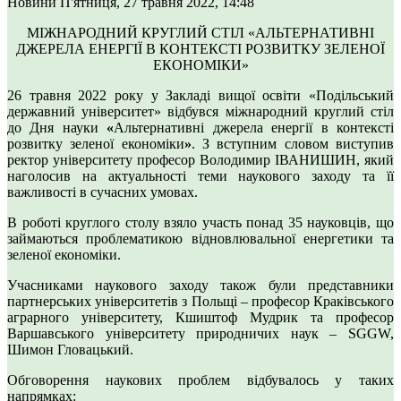
Новини
П'ятниця, 27 травня 2022, 14:48
МІЖНАРОДНИЙ КРУГЛИЙ СТІЛ «АЛЬТЕРНАТИВНІ
ДЖЕРЕЛА ЕНЕРГІЇ В КОНТЕКСТІ РОЗВИТКУ ЗЕЛЕНОЇ
ЕКОНОМІКИ»
26 травня 2022 року у Закладі вищої освіти «Подільський
державний університет» відбувся міжнародний круглий стіл
до Дня науки
«
Альтернативні джерела енергії в контексті
розвитку зеленої економіки
»
. З вступним словом виступив
ректор університету професор Володимир ІВАНИШИН, який
наголосив на актуальності теми наукового заходу та її
важливості в сучасних умовах.
В роботі круглого столу взяло участь понад 35 науковців, що
займаються проблематикою відновлювальної енергетики та
зеленої економіки.
Учасниками наукового заходу також були представники
партнерських університетів з Польщі – професор Краківського
аграрного університету, Кшиштоф Мудрик та професор
Варшавського університету природничих наук – SGGW,
Шимон Гловацький.
Обговорення наукових проблем відбувалось у таких
напрямках: