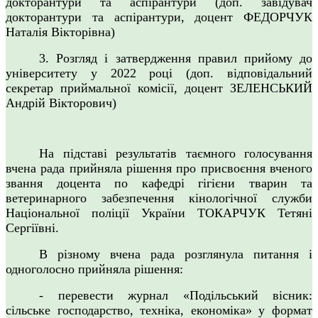
докторантури та аспірантури (доп. завідувач
докторантури та аспірантури, доцент ФЕДОРЧУК
Наталія Вікторівна)
3. Розгляд і затвердження правил прийому до
університету у 2022 році (доп. відповідальний
секретар приймальної комісії, доцент ЗЕЛЕНСЬКИЙ
Андрій Вікторович)
На підставі результатів таємного голосування
вчена рада прийняла рішення про присвоєння
вченого
звання доцента по кафедрі гігієни тварин та
ветеринарного забезпечення кінологічної служби
Національної поліції України
ТОКАРЧУК
Тетяні
Сергіївні
.
В різному вчена рада розглянула питання і
одноголосно
прийняла рішення
:
- перевести журнал «Подільський вісник:
сільське господарство, техніка, економіка» у формат