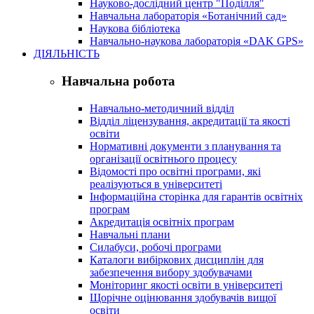
Науково-дослідний центр "Поділля"
Навчальна лабораторія «Ботанічний сад»
Наукова бібліотека
Навчально-наукова лабораторія «DAK GPS»
ДІЯЛЬНІСТЬ
Навчальна робота
Навчально-методичний відділ
Відділ ліцензування, акредитації та якості
освіти
Нормативні документи з планування та
організації освітнього процесу
Відомості про освітні програми, які
реалізуються в університеті
Інформаційна сторінка для гарантів освітніх
програм
Акредитація освітніх програм
Навчальні плани
Силабуси, робочі програми
Каталоги вибіркових дисциплін для
забезпечення вибору здобувачами
Моніторинг якості освіти в університеті
Щорічне оцінювання здобувачів вищої
освіти