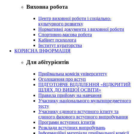
Виховна робота
Центр виховної роботи і соціально-
культурного розвитку
Нормативні документи з виховної роботи
Спортивно-масова робота
Кабінет психолога
Інститут кураторства
КОРИСНА ІНФОРМАЦІЯ
Для абітурієнтів
Приймальна комісія університету
Оголошення про вступ
ПІДГОТОВЧЕ ВІДДІЛЕННЯ «ВІДКРИТИЙ
ШЛЯХ ДО ВИЩОЇ ОСВІТИ»
Правила прийому на навчання
Учаснику національного мультипредметного
тесту
Учаснику єдиного вступного іспиту та
єдиного фахового вступного випробування
Програми вступних іспитів
Розклади вступних випробувань
Інформаційні матеріали приймальної комісії