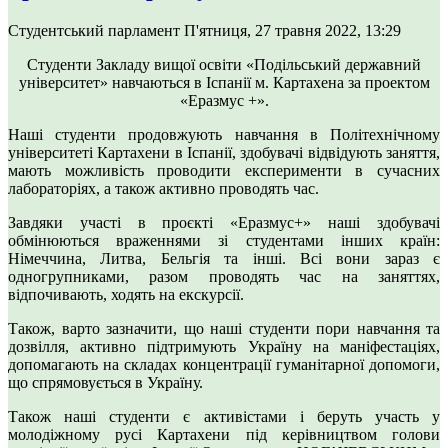
Студентський парламент
П'ятниця, 27 травня 2022, 13:29
Студенти Закладу вищої освіти «Подільський державний
університет» навчаються в Іспанії м. Картахена за проектом
«Еразмус +».
Наші студенти продовжують навчання в Політехнічному
університеті Картахени в Іспанії, здобувачі відвідують заняття,
мають можливість проводити експерименти в сучасних
лабораторіях, а також активно проводять час.
Завдяки участі в проєкті «Еразмус+» наші здобувачі
обмінюються враженнями зі студентами інших країн:
Німеччина, Литва, Бельгія та інші. Всі вони зараз є
одногрупниками, разом проводять час на заняттях,
відпочивають, ходять на екскурсії.
Також, варто зазначити, що наші студенти пори навчання та
дозвілля, активно підтримують Україну на маніфестаціях,
допомагають на складах концентрації гуманітарної допомоги,
що спрямовується в Україну.
Також наші студенти є активістами і беруть участь у
молодіжному русі Картахени під керівництвом голови