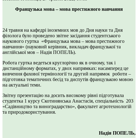
Французька мова – мова престижного навчання
24 травня на кафедрі іноземних мов до Дня науки та Дня
філолога було проведено звітне засідання студентського
наукового гуртка «Французька мова – мова престижного
навчання» (науковий керівник, викладач французької та
англійської мов – Надія ПОПЕЛЬ).
Робота гуртка ведеться круглорічно як в очному, так і
дистанційному форматах, у двох напрямках: насамперед це
вивчення фахової термінології та другий напрямок роботи –
підготовка тематичних бесід та диспутів французькою мовою
на актуальні теми.
Звітну презентацію на досить високому рівні підготувала
студентка 1 курсу Скотинянська Анастасія, спеціальність 203
«Садівництво та виноградарство», факультет агротехнологій
та природокористування.
Надія ПОПЕЛЬ,