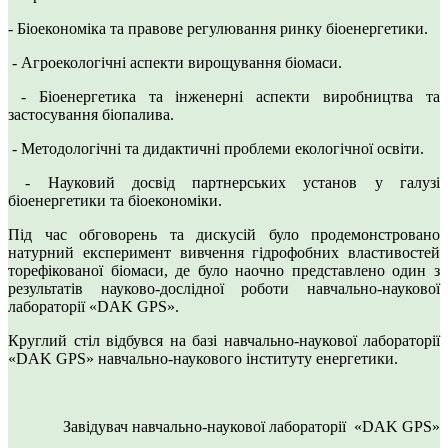
- Біоекономіка та правове регулювання ринку біоенергетики.
- Агроекологічні аспекти вирощування біомаси.
- Біоенергетика та інженерні аспекти виробництва та
застосування біопалива.
- Методологічні та дидактичні проблеми екологічної освіти.
- Науковий досвід партнерських установ у галузі
біоенергетики та біоекономіки.
Під час обговорень та дискусій було продемонстровано
натурний експеримент вивчення гідрофобних властивостей
торефікованої біомаси, де було наочно представлено один з
результатів науково-дослідної роботи навчально-наукової
лабораторії «DAK GPS».
Круглий стіл відбувся на базі навчально-наукової лабораторії
«DAK GPS» навчально-наукового інституту енергетики.
Завідувач навчально-наукової лабораторії «DAK GPS»