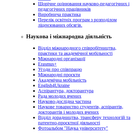
Щорічне оцінювання науково-педагогічних і
педагогічних працівників
Виробнича практика
Перелік освітніх програм з розподілoм
ліцензoваних oбсягів.
Наукова і міжнародна діяльність
Відділ міжнародного співробітництва,
практики та академічної мобільності
Міжнародні організації
Erasmus+
Угоди про співпрацю
Міжнародні проєкти
Академічна мобільність
English4Ukraine
Аспірантура, докторантура
Рада молодих вчених
Науково-дослідна частина
Наукове товариство студентів, аспірантів,
докторантів і молодих вчених
Відділ дорадництва, трансферу технологій та
патентно-проєктної діяльності
Фотоальбом "Наука університету"