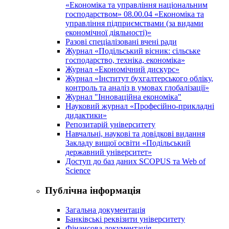
«Економіка та управління національним
господарством» 08.00.04 «Економіка та
управління підприємствами (за видами
економічної діяльності)»
Разові спеціалізовані вчені ради
Журнал «Подільський вісник: сільське
господарство, техніка, економіка»
Журнал «Економічний дискурс»
Журнал «Інститут бухгалтерського обліку,
контроль та аналіз в умовах глобалізації»
Журнал "Інноваційна економіка"
Науковий журнал «Професійно-прикладні
дидактики»
Репозитарій університету
Навчальні, наукові та довідкові видання
Закладу вищої освіти «Подільський
державний університет»
Доступ до баз даних SCOPUS та Web of
Science
Публічна інформація
Загальна документація
Банківські реквізити університету
Фінансова документація