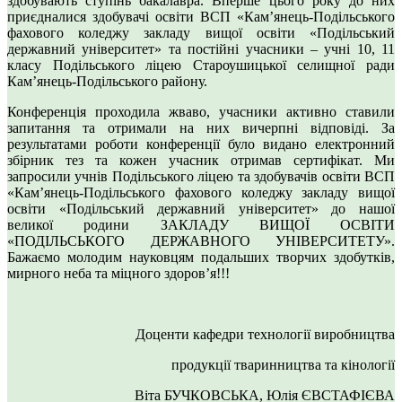
здобувають ступінь бакалавра. Вперше цього року до них
приєдналися здобувачі освіти ВСП «Кам’янець-Подільського
фахового коледжу закладу вищої освіти «Подільський
державний університет» та постійні учасники – учні 10, 11
класу Подільського ліцею Староушицької селищної ради
Кам’янець-Подільського району.
Конференція проходила жваво, учасники активно ставили
запитання та отримали на них вичерпні відповіді. За
результатами роботи конференції було видано електронний
збірник тез та кожен учасник отримав сертифікат. Ми
запросили учнів Подільського ліцею та здобувачів освіти ВСП
«Кам’янець-Подільського фахового коледжу закладу вищої
освіти «Подільський державний університет» до нашої
великої родини ЗАКЛАДУ ВИЩОЇ ОСВІТИ
«ПОДІЛЬСЬКОГО ДЕРЖАВНОГО УНІВЕРСИТЕТУ».
Бажаємо молодим науковцям подальших творчих здобутків,
мирного неба та міцного здоров’я!!!
Доценти кафедри технології виробництва
продукції тваринництва та кінології
Віта БУЧКОВСЬКА, Юлія ЄВСТАФІЄВА