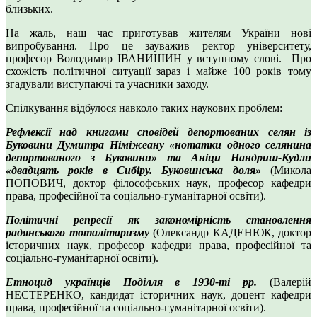
близьких.
На жаль, наш час приготував жителям України нові
випробування. Про це зауважив ректор університету,
професор Володимир ІВАНИШИН у вступному слові. Про
схожість політичної ситуації зараз і майже 100 років тому
згадували виступаючі та учасники заходу.
Спілкування відбулося навколо таких наукових проблем:
Рефлексії над книгами сповідей депортованих селян із
Буковини Думитра Німіжеану «нотатки одного селянина
депортованого з Буковини» та Аніци Нандриш-Кудли
«двадцять років в Сибіру. Буковинська доля»
(Микола
ПОПОВИЧ, доктор філософських наук, професор кафедри
права, професійної та соціально-гуманітарної освіти).
Політичні репресії як закономірність становлення
радянського тоталітаризму
(Олександр КАДЕНЮК, доктор
історичних наук, професор кафедри права, професійної та
соціально-гуманітарної освіти).
Етноцид українців Поділля в 1930-ті рр.
(Валерій
НЕСТЕРЕНКО, кандидат історичних наук, доцент кафедри
права, професійної та соціально-гуманітарної освіти).