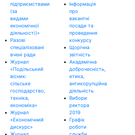
підприємствами
Інформація
(за
про
видами
вакантні
економічної
посади та
діяльності)»
проведення
Разові
конкурсу
спеціалізовані
Щорічна
вчені ради
звітність
Журнал
Академічна
«Подільський
доброчесність,
вісник:
етика,
сільське
антикорупційна
господарство,
діяльність
техніка,
Вибори
економіка»
ректора
Журнал
2019
«Економічний
Графік
дискурс»
роботи
Журнал
служби