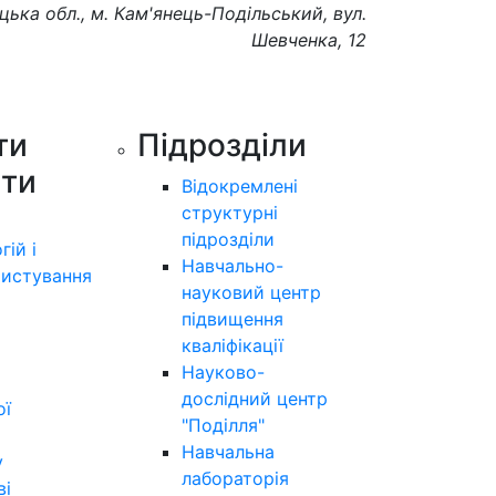
цька обл., м. Кам'янець-Подільський, вул.
Шевченка, 12
ти
Підрозділи
ути
Відокремлені
структурні
підрозділи
гій і
Навчально-
истування
науковий центр
підвищення
кваліфікації
Науково-
дослідний центр
ої
"Поділля"
Навчальна
у
лабораторія
ві