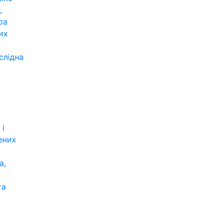
,
ра
их
слідна
 і
ених
а,
та