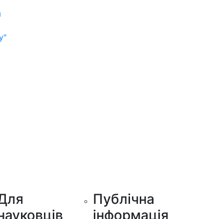
м
у"
Для
Публічна
науковців
інформація