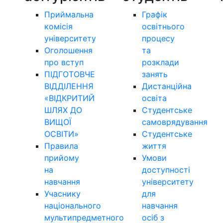
Приймальна
Графік
комісія
освітнього
університету
процесу
Оголошення
та
про вступ
розклади
ПІДГОТОВЧЕ
занять
ВІДДІЛЕННЯ
Дистанційна
«ВІДКРИТИЙ
освіта
ШЛЯХ ДО
Студентське
ВИЩОЇ
самоврядування
ОСВІТИ»
Студентське
Правила
життя
прийому
Умови
на
доступності
навчання
університету
Учаснику
для
національного
навчання
мультипредметного
осіб з