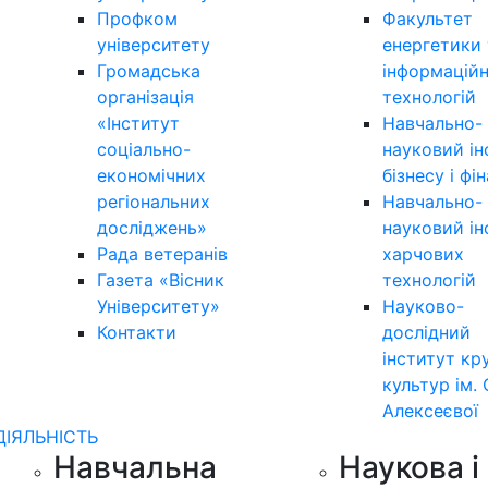
Профком
Факультет
університету
енергетики 
Громадська
інформацій
організація
технологій
«Інститут
Навчально-
соціально-
науковий ін
економічних
бізнесу і фі
регіональних
Навчально-
досліджень»
науковий ін
Рада ветеранів
харчових
Газета «Вісник
технологій
Університету»
Науково-
Контакти
дослідний
інститут кр
культур ім. 
Алексеєвої
ДІЯЛЬНІСТЬ
Навчальна
Наукова і