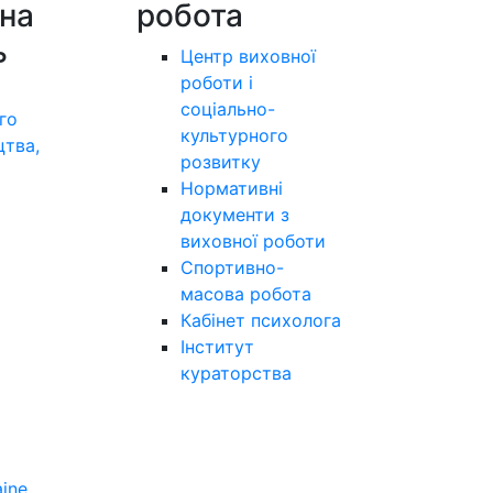
на
робота
ь
Центр виховної
роботи і
соціально-
го
культурного
цтва,
розвитку
а
Нормативні
документи з
виховної роботи
Спортивно-
масова робота
Кабінет психолога
Інститут
кураторства
aine