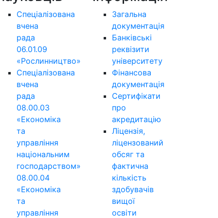
Спеціалізована
Загальна
вчена
документація
рада
Банківські
06.01.09
реквізити
«Рослинництво»
університету
Спеціалізована
Фінансова
вчена
документація
рада
Сертифікати
08.00.03
про
«Економіка
акредитацію
та
Ліцензія,
управління
ліцензований
національним
обсяг та
господарством»
фактична
08.00.04
кількість
«Економіка
здобувачів
та
вищої
управління
освіти