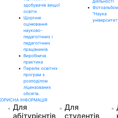
діяльності
здобувачів вищої
Фотоальбо
освіти
"Наука
Щорічне
університет
оцінювання
науково-
педагогічних і
педагогічних
працівників
Виробнича
практика
Перелік освітніх
програм з
розподілoм
ліцензoваних
oбсягів.
КОРИСНА ІНФОРМАЦІЯ
Для
Для
абітурієнтів
студентів