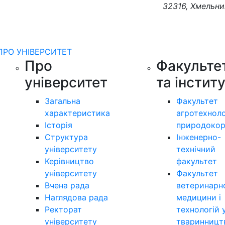
32316, Хмельни
ПРО УНІВЕРСИТЕТ
Про
Факульте
університет
та інстит
Загальна
Факультет
характеристика
агротехноло
Історія
природокор
Структура
Інженерно-
університету
технічний
Керівництво
факультет
університету
Факультет
Вчена рада
ветеринарн
Наглядова рада
медицини і
Ректорат
технологій 
університету
тваринницт