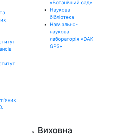
«Ботанічний сад»
Наукова
та
бібліотека
них
Навчально-
наукова
лабораторія «DAK
ститут
GPS»
нансів
ститут
уп'яних
О.
Виховна