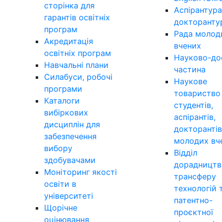
сторінка для
Аспірантура
гарантів освітніх
докторанту
програм
Рада молод
Акредитація
вчених
освітніх програм
Науково-до
Навчальні плани
частина
Силабуси, робочі
Наукове
програми
товариство
Каталоги
студентів,
вибіркових
аспірантів,
дисциплін для
докторантів
забезпечення
молодих вч
вибору
Відділ
здобувачами
дорадництв
Моніторинг якості
трансферу
освіти в
технологій 
університеті
патентно-
Щорічне
проєктної
оцінювання