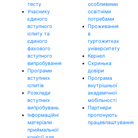
тесту
особливими
Учаснику
освітніми
єдиного
потребами
вступного
Проживання
іспиту та
в
єдиного
гуртожитках
фахового
університету
вступного
Кернел
випробування
Скринька
Програми
довіри
вступних
Програма
іспитів
внутрішньої
Розклади
академічної
вступних
мобільності
випробувань
Партнери
Інформаційні
пропонують
матеріали
працевлаштування
приймальної
комісії для