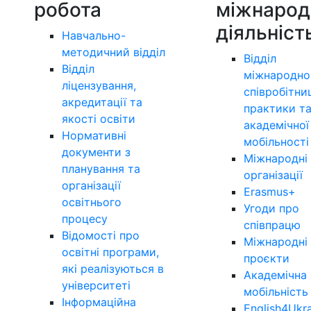
робота
міжнарод
діяльніст
Навчально-
методичний відділ
Відділ
Відділ
міжнародно
ліцензування,
співробітни
акредитації та
практики т
якості освіти
академічної
Нормативні
мобільності
документи з
Міжнародні
планування та
організації
організації
Erasmus+
освітнього
Угоди про
процесу
співпрацю
Відомості про
Міжнародні
освітні програми,
проєкти
які реалізуються в
Академічна
університеті
мобільність
Інформаційна
English4Ukr