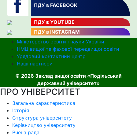
ПДУ в FACEBOOK
ПДУ в YOUTUBE
ПДУ в INSTAGRAM
Міністерство освіти і науки України
НМЦ вищої та фахової передвищої освіти
Урядовий контактний центр
Наші партнери
© 2026 Заклад вищої освіти «Подільський
державний університет»
ПРО УНІВЕРСИТЕТ
Загальна характеристика
Історія
Структура університету
Керівництво університету
Вчена рада