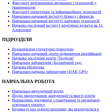
Факультет ветеринарної медицини і технологій у
тваринництві
Факультет енергетики та інформаційних технологій
Навчально-науковий інститут бізнесу і фінансів
Навчально-науковий інститут харчових технологій
Науково-дослідний інститут круп'яних культур ім. О.
Алексеєвої
ПІДРОЗДІЛИ
Відокремлені структурні підрозділи
Навчально-науковий центр підвищення кваліфікації
Науково-дослідний центр "Поділля"
Навчальна лабораторія «Ботанічний сад»
Наукова бібліотека
Навчально-наукова лабораторія «DAK GPS»
НАВЧАЛЬНА РОБОТА
Навчально-методичний відділ
Відділ ліцензування, акредитації та якості освіти
Нормативні документи з планування та організації
освітнього процесу
Відомості про освітні програми, які реалізуються в