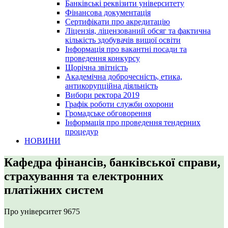
Банківські реквізити університету
Фінансова документація
Сертифікати про акредитацію
Ліцензія, ліцензований обсяг та фактична
кількість здобувачів вищої освіти
Інформація про вакантні посади та
проведення конкурсу
Щорічна звітність
Академічна доброчесність, етика,
антикорупційна діяльність
Вибори ректора 2019
Графік роботи служби охорони
Громадське обговорення
Інформація про проведення тендерних
процедур
НОВИНИ
Кафедра фінансів, банківської справи,
страхування та електронних
платіжних систем
Про університет
9675