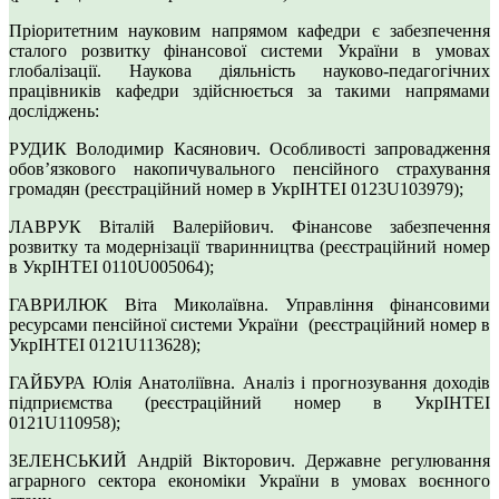
Пріоритетним науковим напрямом кафедри є забезпечення
сталого розвитку фінансової системи України в умовах
глобалізації. Наукова діяльність науково-педагогічних
працівників кафедри здійснюється за такими напрямами
досліджень:
РУДИК Володимир Касянович. Особливості запровадження
обов’язкового накопичувального пенсійного страхування
громадян (реєстраційний номер в УкрІНТЕІ 0123U103979);
ЛАВРУК Віталій Валерійович. Фінансове забезпечення
розвитку та модернізації тваринництва (реєстраційний номер
в УкрІНТЕІ 0110U005064);
ГАВРИЛЮК Віта Миколаївна. Управління фінансовими
ресурсами пенсійної системи України (реєстраційний номер в
УкрІНТЕІ 0121U113628);
ГАЙБУРА Юлія Анатоліївна. Аналіз і прогнозування доходів
підприємства (реєстраційний номер в УкрІНТЕІ
0121U110958);
ЗЕЛЕНСЬКИЙ Андрій Вікторович. Державне регулювання
аграрного сектора економіки України в умовах воєнного