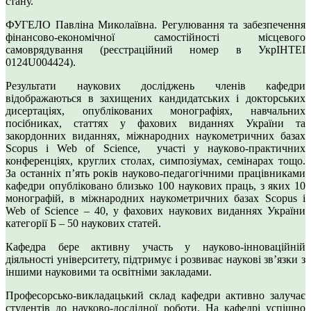
стану.
ФУГЕЛО Павліна Миколаївна. Регулювання та забезпечення
фінансово-економічної самостійності місцевого
самоврядування (реєстраційний номер в УкрІНТЕІ
0124U004424).
Результати наукових досліджень членів кафедри
відображаються в захищених кандидатських і докторських
дисертаціях, опублікованих монографіях, навчальних
посібниках, статтях у фахових виданнях України та
закордонних виданнях, міжнародних наукометричних базах
Scopus і Web of Science, участі у науково-практичних
конференціях, круглих столах, симпозіумах, семінарах тощо.
За останніх п’ять років науково-педагогічними працівниками
кафедри опубліковано близько 100 наукових праць, з яких 10
монографій, в міжнародних наукометричних базах Scopus і
Web of Science – 40, у фахових наукових виданнях України
категорії Б – 50 наукових статей.
Кафедра бере активну участь у науково-інноваційній
діяльності університету, підтримує і розвиває наукові зв’язки з
іншими науковими та освітніми закладами.
Професорсько-викладацький склад кафедри активно залучає
студентів до науково-дослідної роботи. На кафедрі успішно