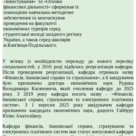
«Інвестування» та «Основи
фінансової діяльності» сформував їх
повноцінне навчально-методичне
забезпечення та започаткував
проведення на факультеті
економічних турнірів серед
студентської молоді західного регіону
України, а також серед школярів
м.Кам'янця-Подільського.
У зв'язку із необхідністю переходу до нового переліку
спеціальностей, у 2016 році відбулась реорганізація кафедри.
Після проведення реорганізації, кафедра отримала назву
«Фінансів, банківської справи та страхування», а її завідувачем
було призначено доктора економічних наук Рудика
Володимира Касяновича, який очолював кафедру до 2025
року. З 2019 року кафедра носить назву - «Фінансів,
банківської справи, страхування та електронних платіжних
систем». З 1 вересня 2025 року завідувачем кафедри
призначено кандидата економічних наук, доцента Гайбуру
Юлію Анатоліївну.
Кафедра фінансів, банківської справи, страхування та
електронних платіжних систем має статус випускової кафедри