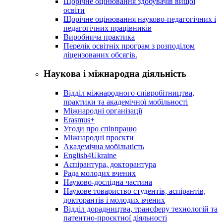
Щорічне оцінювання здобувачів вищої
освіти
Щорічне оцінювання науково-педагогічних і
педагогічних працівників
Виробнича практика
Перелік освітніх програм з розподілoм
ліцензoваних oбсягів.
Наукова і міжнародна діяльність
Відділ міжнародного співробітництва,
практики та академічної мобільності
Міжнародні організації
Erasmus+
Угоди про співпрацю
Міжнародні проєкти
Академічна мобільність
English4Ukraine
Аспірантура, докторантура
Рада молодих вчених
Науково-дослідна частина
Наукове товариство студентів, аспірантів,
докторантів і молодих вчених
Відділ дорадництва, трансферу технологій та
патентно-проєктної діяльності