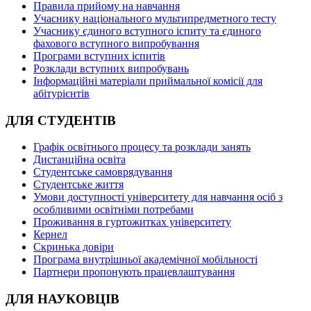
Правила прийому на навчання
Учаснику національного мультипредметного тесту
Учаснику єдиного вступного іспиту та єдиного
фахового вступного випробування
Програми вступних іспитів
Розклади вступних випробувань
Інформаційні матеріали приймальної комісії для
абітурієнтів
ДЛЯ СТУДЕНТІВ
Графік освітнього процесу та розклади занять
Дистанційна освіта
Студентське самоврядування
Студентське життя
Умови доступності університету для навчання осіб з
особливими освітніми потребами
Проживання в гуртожитках університету
Кернел
Скринька довіри
Програма внутрішньої академічної мобільності
Партнери пропонують працевлаштування
ДЛЯ НАУКОВЦІВ