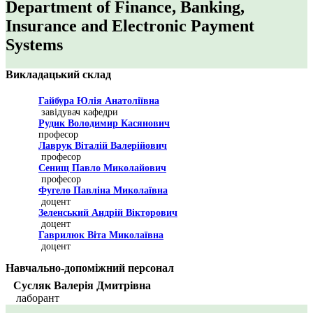
Department of Finance, Banking,
Insurance and Electronic Payment
Systems
Викладацький склад
Гайбура Юлія Анатоліївна
завідувач кафедри
Рудик Володимир Касянович
професор
Лаврук Віталій Валерійович
професор
Сенищ Павло Миколайович
професор
Фугело Павліна Миколаївна
доцент
Зеленський Андрій Вікторович
доцент
Гаврилюк Віта Миколаївна
доцент
Навчально-допоміжний персонал
Сусляк Валерія Дмитрівна
лаборант