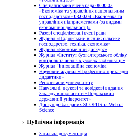
Спеціалізована вчена рада 08.00.03
«Економіка та управління національним
господарством» 08.00.04 «Економіка та
управління підприємствами (за видами
економічної діяльності)»
Разові спеціалізовані вчені ради
Журнал «Подільський вісник: сільське
господарство, техніка, економіка»
Журнал «Економічний дискурс»
Журнал «Інститут бухгалтерського обліку,
контроль та аналіз в умовах глобалізації»
Журнал "Інноваційна економіка"
Науковий журнал «Професійно-прикладні
дидактики»
Репозитарій університету
Навчальні, наукові та довідкові видання
Закладу вищої освіти «Подільський
державний університет»
Доступ до баз даних SCOPUS та Web of
Science
Публічна інформація
Загальна документація