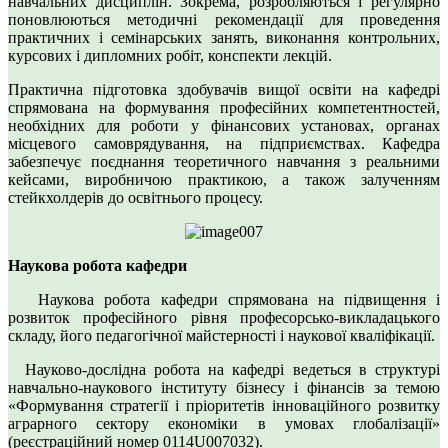
навчальних дисциплін. Зокрема, розробляються і регулярно
поновлюються методичні рекомендації для проведення
практичних і семінарських занять, виконання контрольних,
курсових і дипломних робіт, конспекти лекцій.
Практична підготовка здобувачів вищої освіти на кафедрі
спрямована на формування професійних компетентностей,
необхідних для роботи у фінансових установах, органах
місцевого самоврядування, на підприємствах. Кафедра
забезпечує поєднання теоретичного навчання з реальними
кейсами, виробничою практикою, а також залученням
стейкхолдерів до освітнього процесу.
Наукова робота кафедри
Наукова робота кафедри спрямована на підвищення і
розвиток професійного рівня професорсько-викладацького
складу, його педагогічної майстерності і наукової кваліфікації.
Науково-дослідна робота на кафедрі ведеться в структурі
навчально-наукового інституту бізнесу і фінансів за темою
«Формування стратегії і пріоритетів інноваційного розвитку
аграрного сектору економіки в умовах глобалізації»
(реєстраційний номер 0114U007032).