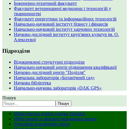
Інженерно-технічний факультет
Факультет ветеринарної медицини і технологій у
тваринництві
Факультет енергетики та інформаційних технологій
Навчально-науковий інститут бізнесу і фінансів
Навчально-науковий інститут харчових технологій
Науково-дослідний інститут круп'яних культур ім. О.
Алексеєвої
Підрозділи
Відокремлені структурні підрозділи
Навчально-науковий центр підвищення кваліфікації
Науково-дослідний центр "Поділля"
Навчальна лабораторія «Ботанічний сад»
Наукова бібліотека
Навчально-наукова лабораторія «DAK GPS»
Пошук
Пошук
Міністерство освіти і науки України
НМЦ вищої та фахової передвищої освіти
Урядовий контактний центр