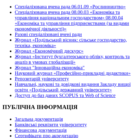
Спеціалізована вчена рада 06.01.09 «Рослинництво»
Спеціалізована вчена рада 08.00.03 «Економіка та
управління національним господарством» 08.00.04
«Економіка та управління підприємствами (за видами
економічної діяльності)»
Разові спеціалізовані вчені ради
Журнал «Подільський вісник: сільське господарство,
техніка, економіка»
Журнал «Економічний дискурс»
Журнал «Інститут бухгалтерського обліку, контроль та
аналіз в умовах глобалізації»
Журнал "Інноваційна економіка"
Науковий журнал «Професійно-прикладні дидактики»
Репозитарій університету
Навчальні, наукові та довідкові видання Закладу вищої
освіти «Подільський державний університет»
Доступ до баз даних SCOPUS та Web of Science
ПУБЛІЧНА ІНФОРМАЦІЯ
Загальна документація
Банківські реквізити університету
Фінансова документація
Сертифікати про акредитацію