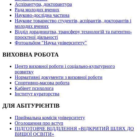
Аспірантура, докторантура
Рада молодих вчених
Науково-дослідна частина
Наукове товариство студентів, аспірантів, докторантів і
молодих вчених
Відділ дорадництва, трансферу технологій та патентно-
проєктної діяльності
Фотоальбом "Наука університету"
ВИХОВНА РОБОТА
Центр виховної роботи і соціально-культурного
розвитку
Нормативні документи з виховної роботи
Спортивно-масова робота
Кабінет психолога
Інститут кураторства
ДЛЯ АБІТУРІЄНТІВ
Приймальна комісія університету
Оголошення про вступ
ПІДГОТОВЧЕ ВІДДІЛЕННЯ «ВІДКРИТИЙ ШЛЯХ ДО
ВИЩОЇ ОСВІТИ»