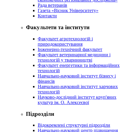
Рада ветеранів
Газета «Вісник Університету»
Контакти
Факультети та інститути
Факультет агротехнологій і
природокористування
Інженерно-технічний факультет
Факультет ветеринарної медицини і
технологій у тваринництві
Факультет енергетики та інформаційних
технологій
Навчально-науковий інститут бізнесу і
фінансів
Навчально-науковий інститут харчових
технологій
Науково-дослідний інститут круп'яних
культур ім. О. Алексеєвої
Підрозділи
Відокремлені структурні підрозділи
Навчально-науковий центр підвищення