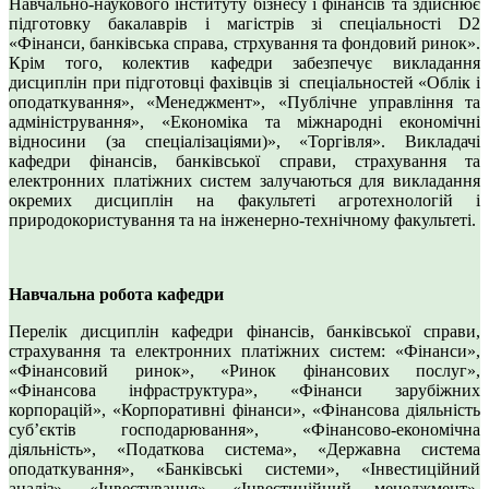
Навчально-наукового інституту бізнесу і фінансів та здійснює
підготовку бакалаврів і магістрів зі спеціальності D2
«Фінанси, банківська справа, стрхування та фондовий ринок».
Крім того, колектив кафедри забезпечує викладання
дисциплін при підготовці фахівців зі спеціальностей «Облік і
оподаткування», «Менеджмент», «Публічне управління та
адміністрування», «Економіка та міжнародні економічні
відносини (за спеціалізаціями)», «Торгівля». Викладачі
кафедри фінансів, банківської справи, страхування та
електронних платіжних систем залучаються для викладання
окремих дисциплін на факультеті агротехнологій і
природокористування та на інженерно-технічному факультеті.
Навчальна робота кафедри
Перелік дисциплін кафедри фінансів, банківської справи,
страхування та електронних платіжних систем: «Фінанси»,
«Фінансовий ринок», «Ринок фінансових послуг»,
«Фінансова інфраструктура», «Фінанси зарубіжних
корпорацій», «Корпоративні фінанси», «Фінансова діяльність
суб’єктів господарювання», «Фінансово-економічна
діяльність», «Податкова система», «Державна система
оподаткування», «Банківські системи», «Інвестиційний
аналіз», «Інвестування», «Інвестиційний менеджмент»,