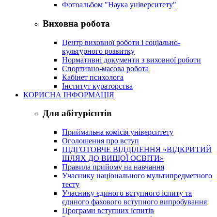
Фотоальбом "Наука університету"
Виховна робота
Центр виховної роботи і соціально-
культурного розвитку
Нормативні документи з виховної роботи
Спортивно-масова робота
Кабінет психолога
Інститут кураторства
КОРИСНА ІНФОРМАЦІЯ
Для абітурієнтів
Приймальна комісія університету
Оголошення про вступ
ПІДГОТОВЧЕ ВІДДІЛЕННЯ «ВІДКРИТИЙ
ШЛЯХ ДО ВИЩОЇ ОСВІТИ»
Правила прийому на навчання
Учаснику національного мультипредметного
тесту
Учаснику єдиного вступного іспиту та
єдиного фахового вступного випробування
Програми вступних іспитів