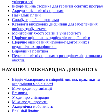
університеті
Інформаційна сторінка для гарантів освітніх програм
Акредитація освітніх програм
Навчальні плани
Силабуси, робочі програми
Каталоги вибіркових дисциплін для забезпечення
вибору здобувачами
Моніторинг якості освіти в університеті
Щорічне оцінювання здобувачів вищої освіти
Щорічне оцінювання науково-педагогічних і
педагогічних працівників
Виробнича практика
Перелік освітніх програм з розподілoм ліцензoваних
oбсягів.
НАУКОВА І МІЖНАРОДНА ДІЯЛЬНІСТЬ
Відділ міжнародного співробітництва, практики та
академічної мобільності
Міжнародні організації
Erasmus+
Угоди про співпрацю
Міжнародні проєкти
Академічна мобільність
English4Ukraine