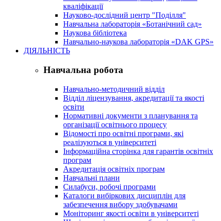
кваліфікації
Науково-дослідний центр "Поділля"
Навчальна лабораторія «Ботанічний сад»
Наукова бібліотека
Навчально-наукова лабораторія «DAK GPS»
ДІЯЛЬНІСТЬ
Навчальна робота
Навчально-методичний відділ
Відділ ліцензування, акредитації та якості
освіти
Нормативні документи з планування та
організації освітнього процесу
Відомості про освітні програми, які
реалізуються в університеті
Інформаційна сторінка для гарантів освітніх
програм
Акредитація освітніх програм
Навчальні плани
Силабуси, робочі програми
Каталоги вибіркових дисциплін для
забезпечення вибору здобувачами
Моніторинг якості освіти в університеті