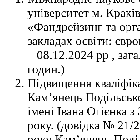
університет м. Кракі
«Фандрейзинг та орга
закладах освіти: євро
– 08.12.2024 рр , заг
годин.)
Підвищення кваліфіка
Кам’янець Подільськ
імені Івана Огієнка з
року. (довідка № 21/
року Кам’янець-Поді