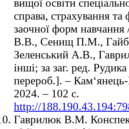
вищої освіти спеціальн
справа, страхування та
заочної форм навчання /
В.В., Сенищ П.М., Гайб
Зеленський А.В., Гаври
інші; за заг. ред. Рудика 
перероб.]. – Кам‘янец
2024. – 102 с.
http://188.190.43.194:7
Гаврилюк В.М. Конспек