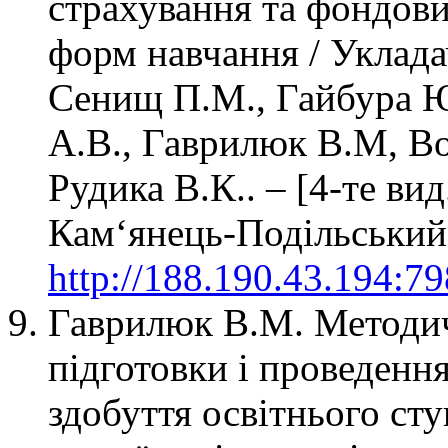
страхування та фондови
форм навчання / Укладач
Сенищ П.М., Гайбура Ю
А.В., Гаврилюк В.М, Воло
Рудика В.К.. – [4-те вид.
Кам‘янець-Подільський 
http://188.190.43.194:7
Гаврилюк В.М. Методичн
підготовки і проведення
здобуття освітнього ст