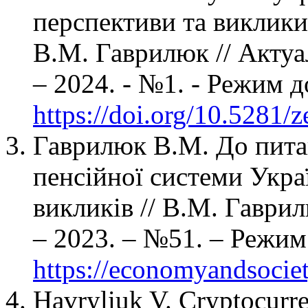
перспективи та виклики 
В.М. Гаврилюк // Актуа
– 2024. - №1. - Режим д
https://doi.org/10.5281
Гаврилюк В.М. До пита
пенсійної системи Укра
викликів // В.М. Гаврил
– 2023. – №51. – Режим 
https://economyandsociet
Havryliuk V. Cryptocurren