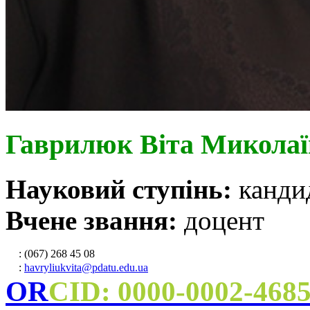
Гаврилюк Віта Миколаї
Науковий ступінь:
канди
Вчене звання:
доцент
: (067) 268 45 08
:
havryliukvita@pdatu.edu.ua
OR
CID: 0000-0002-468