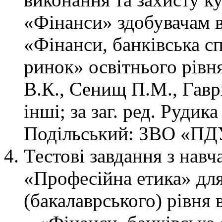
«Фінанси» здобувачам в
«Фінанси, банківська с
ринок» освітнього рівня
В.К., Сенищ П.М., Гав
інші; за заг. ред. Рудик
Подільський: ЗВО «ПДУ
Тестові завдання з нав
«Професійна етика» для
(бакалаврського) рівня 