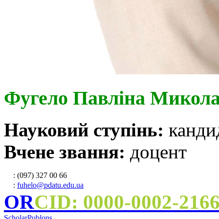
Фугело Павліна Микола
Науковий ступінь:
канди
Вчене звання:
доцент
: (097) 327 00 66
:
fuhelo@pdatu.edu.ua
OR
CID: 0000-0002-216
Scholar
Publons