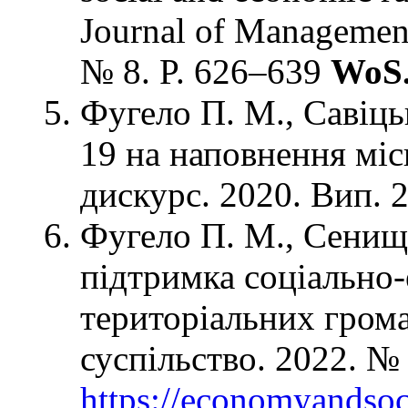
Journal of Management
№ 8. P. 626–639
WoS
Фугело П. М., Савіць
19 на наповнення мі
дискурс. 2020. Вип. 2
Фугело П. М., Сенищ
підтримка соціально
територіальних грома
суспільство. 2022. №
https://economyandsoci