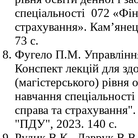
спеціальності 072 «Фін
страхування». Кам’яне
73 с.
Фугело П.М. Управлінн
Конспект лекцій для зд
(магістерського) рівня 
навчання спеціальності
справа та страхування"
"ПДУ", 2023. 140 с.
Рудик В.К., Лаврук В.В