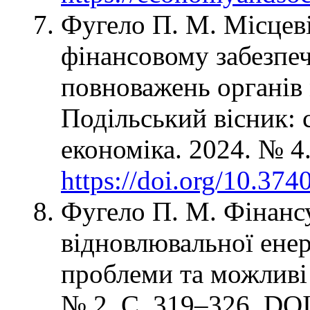
Фугело П. М. Місцеві 
фінансовому забезпеч
повноважень органів
Подільський вісник: с
економіка. 2024. № 4
https://doi.org/10.37
Фугело П. М. Фінанс
відновлювальної енер
проблеми та можливі 
№ 2. С. 319–326. DO