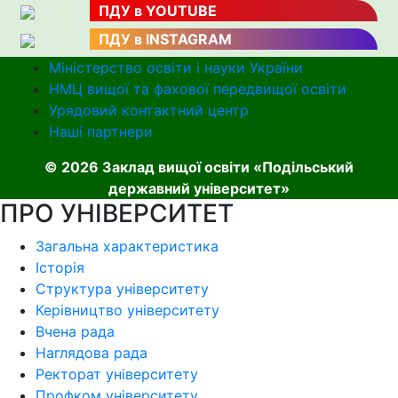
ПДУ в YOUTUBE
ПДУ в INSTAGRAM
Міністерство освіти і науки України
НМЦ вищої та фахової передвищої освіти
Урядовий контактний центр
Наші партнери
© 2026 Заклад вищої освіти «Подільський
державний університет»
ПРО УНІВЕРСИТЕТ
Загальна характеристика
Історія
Структура університету
Керівництво університету
Вчена рада
Наглядова рада
Ректорат університету
Профком університету