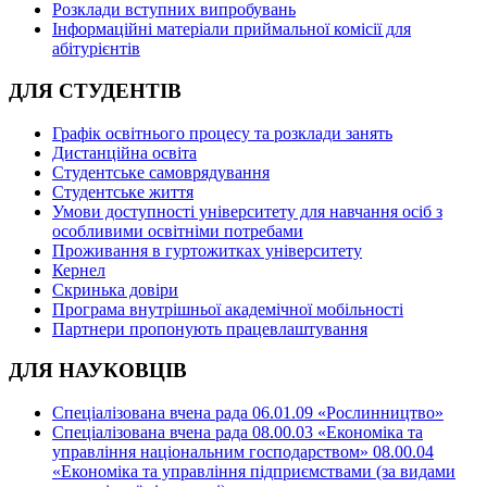
Розклади вступних випробувань
Інформаційні матеріали приймальної комісії для
абітурієнтів
ДЛЯ СТУДЕНТІВ
Графік освітнього процесу та розклади занять
Дистанційна освіта
Студентське самоврядування
Студентське життя
Умови доступності університету для навчання осіб з
особливими освітніми потребами
Проживання в гуртожитках університету
Кернел
Скринька довіри
Програма внутрішньої академічної мобільності
Партнери пропонують працевлаштування
ДЛЯ НАУКОВЦІВ
Спеціалізована вчена рада 06.01.09 «Рослинництво»
Спеціалізована вчена рада 08.00.03 «Економіка та
управління національним господарством» 08.00.04
«Економіка та управління підприємствами (за видами