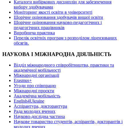
Каталоги вибіркових дисциплін для забезпечення
вибору здобувачами
Моніторинг якості освіти в університеті
Щорічне оцінювання здобувачів вищої освіти
Щорічне оцінювання науково-педагогічних і
педагогічних працівників
Виробнича практика
Перелік освітніх програм з розподілoм ліцензoваних
oбсягів.
НАУКОВА І МІЖНАРОДНА ДІЯЛЬНІСТЬ
Відділ міжнародного співробітництва, практики та
академічної мобільності
Міжнародні організації
Erasmus+
Угоди про співпрацю
Міжнародні проєкти
Академічна мобільність
English4Ukraine
Аспірантура, докторантура
Рада молодих вчених
Науково-дослідна частина
Наукове товариство студентів, аспірантів, докторантів і
молодих вчених