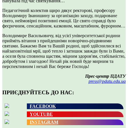
панувала під час святкування…
Педагогічний колектив щиро дякує ректорові, професору
Володимиру Іванишину за організацію заходу, подароване
свято, неймовірні позитивні емоції. Це свято справді було
феєричним, сенсаційним, казковим, масштабним, фурорним…
Володимире Васильовичу, від усієї університетської родини
прийміть вітання з прийдешніми новорічно-різдвяними
святами. Бажаємо Вам та Вашій родині, щоб здійснилися всі
найзаповітніші мрії, щоб тепло і затишок завжди були із Вами,
а оселя була сповнена щастям, міцним здоров'ям, стабільністю,
добробутом і злагодою! Нехай рік новий буде мирним та
перспективним і нехай Вас береже Господь!
Прес-центр ПДАТУ
press@pdatu.edu.ua
ПРИЄДНУЙТЕСЬ ДО НАС:
FACEBOOK
YOUTUBE
INSTAGRAM