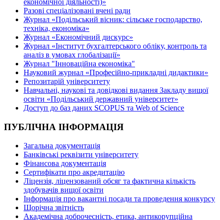
економічної діяльності)»
Разові спеціалізовані вчені ради
Журнал «Подільський вісник: сільське господарство,
техніка, економіка»
Журнал «Економічний дискурс»
Журнал «Інститут бухгалтерського обліку, контроль та
аналіз в умовах глобалізації»
Журнал "Інноваційна економіка"
Науковий журнал «Професійно-прикладні дидактики»
Репозитарій університету
Навчальні, наукові та довідкові видання Закладу вищої
освіти «Подільський державний університет»
Доступ до баз даних SCOPUS та Web of Science
ПУБЛІЧНА ІНФОРМАЦІЯ
Загальна документація
Банківські реквізити університету
Фінансова документація
Сертифікати про акредитацію
Ліцензія, ліцензований обсяг та фактична кількість
здобувачів вищої освіти
Інформація про вакантні посади та проведення конкурсу
Щорічна звітність
Академічна доброчесність, етика, антикорупційна