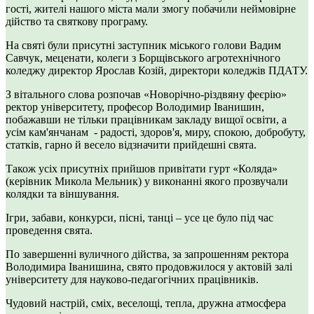
гості, жителі нашого міста мали змогу побачили неймовірне
дійство та святкову програму.
На святі були присутні заступник міського голови Вадим
Савчук, меценати, колеги з Борщівського агротехнічного
коледжу директор Ярослав Козій, директори коледжів ПДАТУ.
З вітального слова розпочав «Новорічно-різдвяну феєрію»
ректор університету, професор Володимир Іванишин,
побажавши не тільки працівникам закладу вищої освіти, а
усім кам'янчанам - радості, здоров'я, миру, спокою, добробуту,
статків, гарно й весело відзначити прийдешні свята.
Також усіх присутніх прийшов привітати гурт «Коляда»
(керівник Микола Мельник) у виконанні якого прозвучали
колядки та віншування.
Ігри, забави, конкурси, пісні, танці – усе це було під час
проведення свята.
По завершенні вуличного дійства, за запрошенням ректора
Володимира Іванишина, свято продовжилося у актовій залі
університету для науково-педагогічних працівників.
Чудовий настрій, сміх, веселощі, тепла, дружна атмосфера