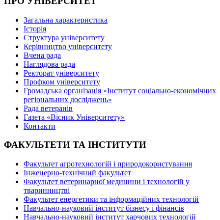
ПРО УНІВЕРСИТЕТ
Загальна характеристика
Історія
Структура університету
Керівництво університету
Вчена рада
Наглядова рада
Ректорат університету
Профком університету
Громадська організація «Інститут соціально-економічних
регіональних досліджень»
Рада ветеранів
Газета «Вісник Університету»
Контакти
ФАКУЛЬТЕТИ ТА ІНСТИТУТИ
Факультет агротехнологій і природокористування
Інженерно-технічний факультет
Факультет ветеринарної медицини і технологій у
тваринництві
Факультет енергетики та інформаційних технологій
Навчально-науковий інститут бізнесу і фінансів
Навчально-науковий інститут харчових технологій