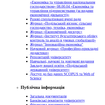
«Економіка та управління національним
господарством» 08.00.04 «Економіка та
управління підприємствами (за видами
економічної діяльності)»
Разові спеціалізовані вчені ради
Журнал «Подільський вісник: сільське
господарство, техніка, економіка»
Журнал «Економічний дискурс»
Журнал «Інститут бухгалтерського обліку,
контроль та аналіз в умовах глобалізації»
Журнал "Інноваційна економіка"
Науковий журнал «Професійно-прикладні
дидактики»
Репозитарій університету
Навчальні, наукові та довідкові видання
Закладу вищої освіти «Подільський
державний університет»
Доступ до баз даних SCOPUS та Web of
Science
Публічна інформація
Загальна документація
Банківські реквізити університету
Фінансова документація