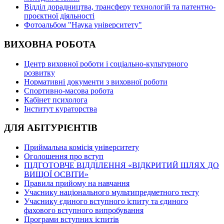
Відділ дорадництва, трансферу технологій та патентно-
проєктної діяльності
Фотоальбом "Наука університету"
ВИХОВНА РОБОТА
Центр виховної роботи і соціально-культурного
розвитку
Нормативні документи з виховної роботи
Спортивно-масова робота
Кабінет психолога
Інститут кураторства
ДЛЯ АБІТУРІЄНТІВ
Приймальна комісія університету
Оголошення про вступ
ПІДГОТОВЧЕ ВІДДІЛЕННЯ «ВІДКРИТИЙ ШЛЯХ ДО
ВИЩОЇ ОСВІТИ»
Правила прийому на навчання
Учаснику національного мультипредметного тесту
Учаснику єдиного вступного іспиту та єдиного
фахового вступного випробування
Програми вступних іспитів