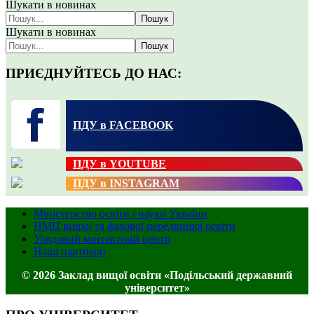
Шукати в новинах
Пошук
Шукати в новинах
Пошук
ПРИЄДНУЙТЕСЬ ДО НАС:
ПДУ в FACEBOOK
ПДУ в YOUTUBE
ПДУ в INSTAGRAM
Міністерство освіти і науки України
НМЦ вищої та фахової передвищої освіти
Урядовий контактний центр
Наші партнери
© 2026 Заклад вищої освіти «Подільський державний
університет»