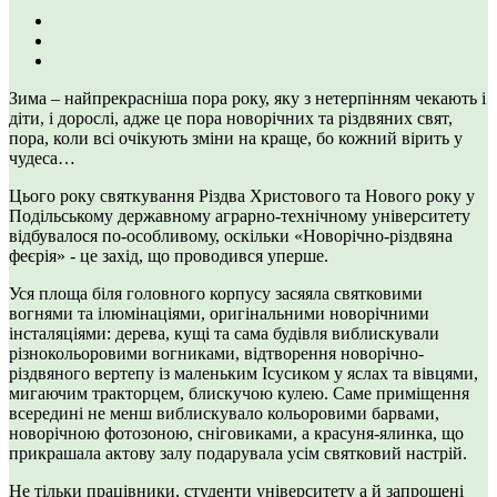
Зима – найпрекрасніша пора року, яку з нетерпінням чекають і
діти, і дорослі, адже це пора новорічних та різдвяних свят,
пора, коли всі очікують зміни на краще, бо кожний вірить у
чудеса…
Цього року святкування Різдва Христового та Нового року у
Подільському державному аграрно-технічному університету
відбувалося по-особливому, оскільки «Новорічно-різдвяна
феєрія» - це захід, що проводився уперше.
Уся площа біля головного корпусу засяяла святковими
вогнями та ілюмінаціями, оригінальними новорічними
інсталяціями: дерева, кущі та сама будівля виблискували
різнокольоровими вогниками, відтворення новорічно-
різдвяного вертепу із маленьким Ісусиком у яслах та вівцями,
мигаючим тракторцем, блискучою кулею. Саме приміщення
всередині не менш виблискувало кольоровими барвами,
новорічною фотозоною, сніговиками, а красуня-ялинка, що
прикрашала актову залу подарувала усім святковий настрій.
Не тільки працівники, студенти університету а й запрошені