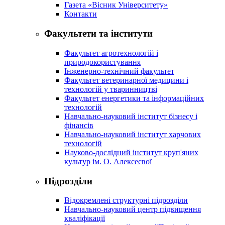
Газета «Вісник Університету»
Контакти
Факультети та інститути
Факультет агротехнологій і
природокористування
Інженерно-технічний факультет
Факультет ветеринарної медицини і
технологій у тваринництві
Факультет енергетики та інформаційних
технологій
Навчально-науковий інститут бізнесу і
фінансів
Навчально-науковий інститут харчових
технологій
Науково-дослідний інститут круп'яних
культур ім. О. Алексеєвої
Підрозділи
Відокремлені структурні підрозділи
Навчально-науковий центр підвищення
кваліфікації