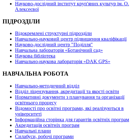
Науково-дослідний інститут круп'яних культур ім. О.
Алексеєвої
ПІДРОЗДІЛИ
Відокремлені структурні підрозділи
Навчально-науковий центр підвищення кваліфікації
Науково-дослідний центр "Поділля"
Навчальна лабораторія «Ботанічний сад»
Наукова бібліотека
Навчально-наукова лабораторія «DAK GPS»
НАВЧАЛЬНА РОБОТА
Навчально-методичний відділ
Відділ ліцензування, акредитації та якості освіти
Нормативні документи з планування та організації
освітнього процесу
Відомості про освітні програми, які реалізуються в
університеті
Інформаційна сторінка для гарантів освітніх програм
Акредитація освітніх програм
Навчальні плани
Силабуси, робочі програми