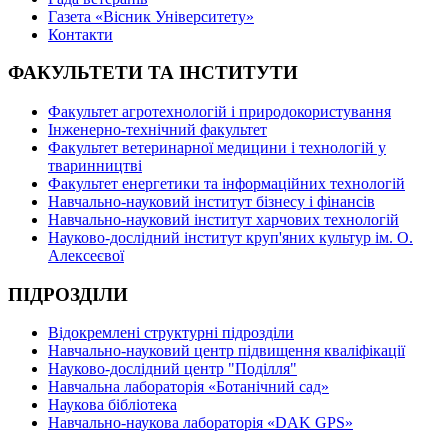
Газета «Вісник Університету»
Контакти
ФАКУЛЬТЕТИ ТА ІНСТИТУТИ
Факультет агротехнологій і природокористування
Інженерно-технічний факультет
Факультет ветеринарної медицини і технологій у
тваринництві
Факультет енергетики та інформаційних технологій
Навчально-науковий інститут бізнесу і фінансів
Навчально-науковий інститут харчових технологій
Науково-дослідний інститут круп'яних культур ім. О.
Алексеєвої
ПІДРОЗДІЛИ
Відокремлені структурні підрозділи
Навчально-науковий центр підвищення кваліфікації
Науково-дослідний центр "Поділля"
Навчальна лабораторія «Ботанічний сад»
Наукова бібліотека
Навчально-наукова лабораторія «DAK GPS»