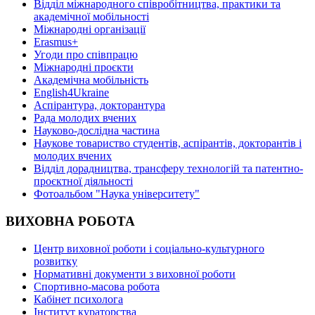
Відділ міжнародного співробітництва, практики та
академічної мобільності
Міжнародні організації
Erasmus+
Угоди про співпрацю
Міжнародні проєкти
Академічна мобільність
English4Ukraine
Аспірантура, докторантура
Рада молодих вчених
Науково-дослідна частина
Наукове товариство студентів, аспірантів, докторантів і
молодих вчених
Відділ дорадництва, трансферу технологій та патентно-
проєктної діяльності
Фотоальбом "Наука університету"
ВИХОВНА РОБОТА
Центр виховної роботи і соціально-культурного
розвитку
Нормативні документи з виховної роботи
Спортивно-масова робота
Кабінет психолога
Інститут кураторства