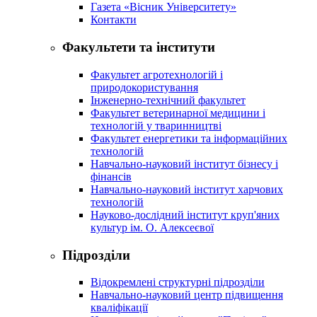
Газета «Вісник Університету»
Контакти
Факультети та інститути
Факультет агротехнологій і
природокористування
Інженерно-технічний факультет
Факультет ветеринарної медицини і
технологій у тваринництві
Факультет енергетики та інформаційних
технологій
Навчально-науковий інститут бізнесу і
фінансів
Навчально-науковий інститут харчових
технологій
Науково-дослідний інститут круп'яних
культур ім. О. Алексеєвої
Підрозділи
Відокремлені структурні підрозділи
Навчально-науковий центр підвищення
кваліфікації