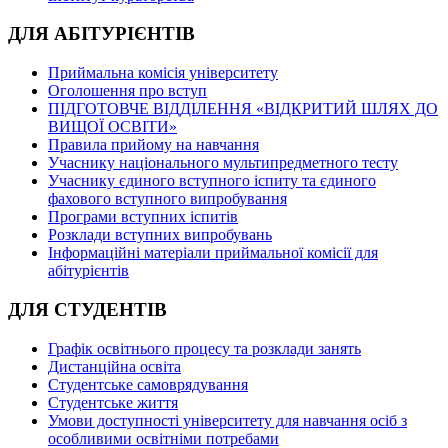
ДЛЯ АБІТУРІЄНТІВ
Приймальна комісія університету
Оголошення про вступ
ПІДГОТОВЧЕ ВІДДІЛЕННЯ «ВІДКРИТИЙ ШЛЯХ ДО
ВИЩОЇ ОСВІТИ»
Правила прийому на навчання
Учаснику національного мультипредметного тесту
Учаснику єдиного вступного іспиту та єдиного
фахового вступного випробування
Програми вступних іспитів
Розклади вступних випробувань
Інформаційні матеріали приймальної комісії для
абітурієнтів
ДЛЯ СТУДЕНТІВ
Графік освітнього процесу та розклади занять
Дистанційна освіта
Студентське самоврядування
Студентське життя
Умови доступності університету для навчання осіб з
особливими освітніми потребами