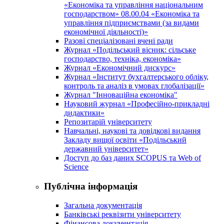
«Економіка та управління національним
господарством» 08.00.04 «Економіка та
управління підприємствами (за видами
економічної діяльності)»
Разові спеціалізовані вчені ради
Журнал «Подільський вісник: сільське
господарство, техніка, економіка»
Журнал «Економічний дискурс»
Журнал «Інститут бухгалтерського обліку,
контроль та аналіз в умовах глобалізації»
Журнал "Інноваційна економіка"
Науковий журнал «Професійно-прикладні
дидактики»
Репозитарій університету
Навчальні, наукові та довідкові видання
Закладу вищої освіти «Подільський
державний університет»
Доступ до баз даних SCOPUS та Web of
Science
Публічна інформація
Загальна документація
Банківські реквізити університету
Фінансова документація