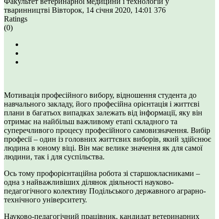
Факультет ветеринарної медицини і технологій у
тваринництві
Вівторок, 14 січня 2020, 14:01
376
Ratings
(0)
Мотивація професійного вибору, відношення студента до
навчального закладу, його професійна орієнтація і життєві
плани в багатьох випадках залежать від інформації, яку він
отримає на найбільш важливому етапі складного та
суперечливого процесу професійного самовизначення. Вибір
професії – один із головних життєвих виборів, який здійснює
людина в юному віці. Він має велике значення як для самої
людини, так і для суспільства.
Ось тому профорієнтаційна робота зі старшокласниками –
одна з найважливіших ділянок діяльності науково-
педагогічного колективу Подільського державного аграрно-
технічного університету.
Науково-педагогічний працівник, кандидат ветеринарних