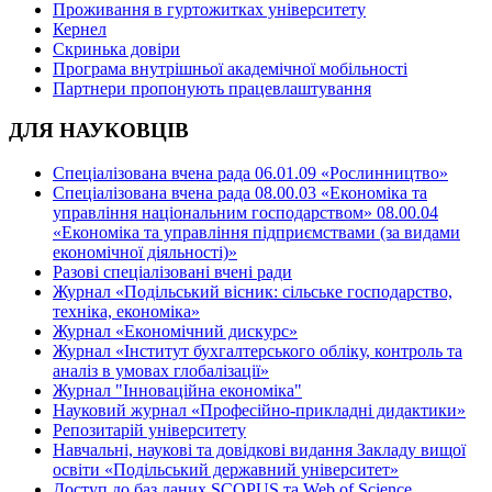
Проживання в гуртожитках університету
Кернел
Скринька довіри
Програма внутрішньої академічної мобільності
Партнери пропонують працевлаштування
ДЛЯ НАУКОВЦІВ
Спеціалізована вчена рада 06.01.09 «Рослинництво»
Спеціалізована вчена рада 08.00.03 «Економіка та
управління національним господарством» 08.00.04
«Економіка та управління підприємствами (за видами
економічної діяльності)»
Разові спеціалізовані вчені ради
Журнал «Подільський вісник: сільське господарство,
техніка, економіка»
Журнал «Економічний дискурс»
Журнал «Інститут бухгалтерського обліку, контроль та
аналіз в умовах глобалізації»
Журнал "Інноваційна економіка"
Науковий журнал «Професійно-прикладні дидактики»
Репозитарій університету
Навчальні, наукові та довідкові видання Закладу вищої
освіти «Подільський державний університет»
Доступ до баз даних SCOPUS та Web of Science