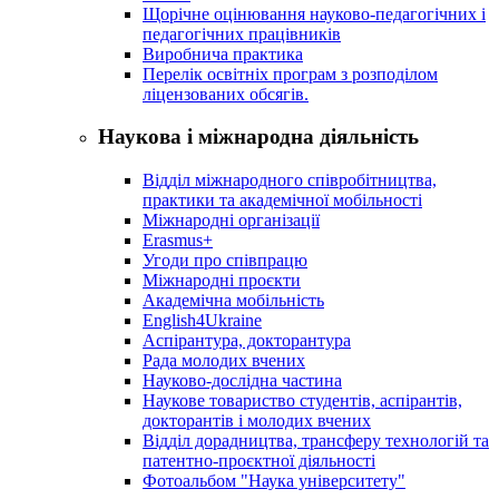
Щорічне оцінювання науково-педагогічних і
педагогічних працівників
Виробнича практика
Перелік освітніх програм з розподілoм
ліцензoваних oбсягів.
Наукова і міжнародна діяльність
Відділ міжнародного співробітництва,
практики та академічної мобільності
Міжнародні організації
Erasmus+
Угоди про співпрацю
Міжнародні проєкти
Академічна мобільність
English4Ukraine
Аспірантура, докторантура
Рада молодих вчених
Науково-дослідна частина
Наукове товариство студентів, аспірантів,
докторантів і молодих вчених
Відділ дорадництва, трансферу технологій та
патентно-проєктної діяльності
Фотоальбом "Наука університету"