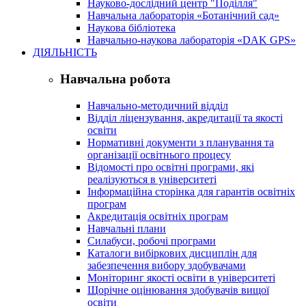
Науково-дослідний центр "Поділля"
Навчальна лабораторія «Ботанічний сад»
Наукова бібліотека
Навчально-наукова лабораторія «DAK GPS»
ДІЯЛЬНІСТЬ
Навчальна робота
Навчально-методичний відділ
Відділ ліцензування, акредитації та якості
освіти
Нормативні документи з планування та
організації освітнього процесу
Відомості про освітні програми, які
реалізуються в університеті
Інформаційна сторінка для гарантів освітніх
програм
Акредитація освітніх програм
Навчальні плани
Силабуси, робочі програми
Каталоги вибіркових дисциплін для
забезпечення вибору здобувачами
Моніторинг якості освіти в університеті
Щорічне оцінювання здобувачів вищої
освіти