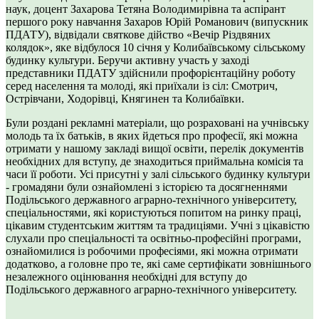
наук, доцент Захарова Тетяна Володимирівна та аспірант
першого року навчання Захаров Юрій Романович (випускник
ПДАТУ), відвідали святкове дійство «Вечір Різдвяних
колядок», яке відбулося 10 січня у Колибаївському сільському
будинку культури. Беручи активну участь у заході
представники ПДАТУ здійснили профорієнтаційну роботу
серед населення та молоді, які приїхали із сіл: Смотрич,
Острівчани, Ходорівці, Княгинен та Колибаївки.
Були роздані рекламні матеріали, що розраховані на учнівську
молодь та їх батьків, в яких йдеться про професії, які можна
отримати у нашому закладі вищої освіти, перелік документів
необхідних для вступу, де знаходиться приймальна комісія та
часи її роботи. Усі присутні у залі сільського будинку культури
- громадяни були ознайомлені з історією та досягненнями
Подільського державного аграрно-технічного університету,
спеціальностями, які користуються попитом на ринку праці,
цікавим студентським життям та традиціями. Учні з цікавістю
слухали про спеціальності та освітньо-професійні програми,
ознайомилися із робочими професіями, які можна отримати
додатково, а головне про те, які саме сертифікати зовнішнього
незалежного оцінювання необхідні для вступу до
Подільського державного аграрно-технічного університету.