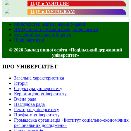
ПДУ в YOUTUBE
ПДУ в INSTAGRAM
Міністерство освіти і науки України
НМЦ вищої та фахової передвищої освіти
Урядовий контактний центр
Наші партнери
© 2026 Заклад вищої освіти «Подільський державний
університет»
ПРО УНІВЕРСИТЕТ
Загальна характеристика
Історія
Структура університету
Керівництво університету
Вчена рада
Наглядова рада
Ректорат університету
Профком університету
Громадська організація «Інститут соціально-економічних
регіональних досліджень»
Рада ветеранів