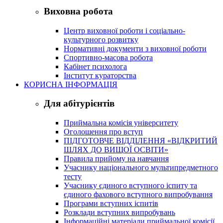
Виховна робота
Центр виховної роботи і соціально-
культурного розвитку
Нормативні документи з виховної роботи
Спортивно-масова робота
Кабінет психолога
Інститут кураторства
КОРИСНА ІНФОРМАЦІЯ
Для абітурієнтів
Приймальна комісія університету
Оголошення про вступ
ПІДГОТОВЧЕ ВІДДІЛЕННЯ «ВІДКРИТИЙ
ШЛЯХ ДО ВИЩОЇ ОСВІТИ»
Правила прийому на навчання
Учаснику національного мультипредметного
тесту
Учаснику єдиного вступного іспиту та
єдиного фахового вступного випробування
Програми вступних іспитів
Розклади вступних випробувань
Інформаційні матеріали приймальної комісії