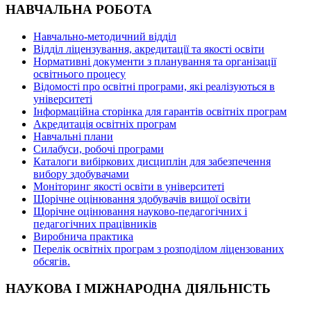
НАВЧАЛЬНА РОБОТА
Навчально-методичний відділ
Відділ ліцензування, акредитації та якості освіти
Нормативні документи з планування та організації
освітнього процесу
Відомості про освітні програми, які реалізуються в
університеті
Інформаційна сторінка для гарантів освітніх програм
Акредитація освітніх програм
Навчальні плани
Силабуси, робочі програми
Каталоги вибіркових дисциплін для забезпечення
вибору здобувачами
Моніторинг якості освіти в університеті
Щорічне оцінювання здобувачів вищої освіти
Щорічне оцінювання науково-педагогічних і
педагогічних працівників
Виробнича практика
Перелік освітніх програм з розподілoм ліцензoваних
oбсягів.
НАУКОВА І МІЖНАРОДНА ДІЯЛЬНІСТЬ