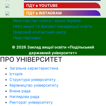
ПДУ в YOUTUBE
ПДУ в INSTAGRAM
Міністерство освіти і науки України
НМЦ вищої та фахової передвищої освіти
Урядовий контактний центр
Наші партнери
© 2026 Заклад вищої освіти «Подільський
державний університет»
ПРО УНІВЕРСИТЕТ
Загальна характеристика
Історія
Структура університету
Керівництво університету
Вчена рада
Наглядова рада
Ректорат університету