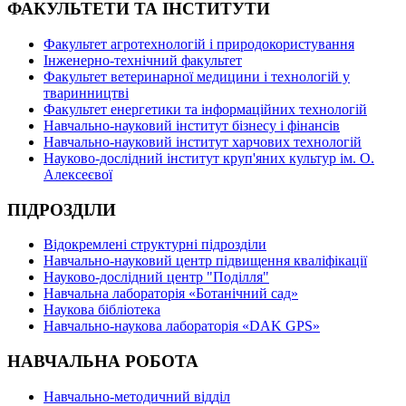
ФАКУЛЬТЕТИ ТА ІНСТИТУТИ
Факультет агротехнологій і природокористування
Інженерно-технічний факультет
Факультет ветеринарної медицини і технологій у
тваринництві
Факультет енергетики та інформаційних технологій
Навчально-науковий інститут бізнесу і фінансів
Навчально-науковий інститут харчових технологій
Науково-дослідний інститут круп'яних культур ім. О.
Алексеєвої
ПІДРОЗДІЛИ
Відокремлені структурні підрозділи
Навчально-науковий центр підвищення кваліфікації
Науково-дослідний центр "Поділля"
Навчальна лабораторія «Ботанічний сад»
Наукова бібліотека
Навчально-наукова лабораторія «DAK GPS»
НАВЧАЛЬНА РОБОТА
Навчально-методичний відділ