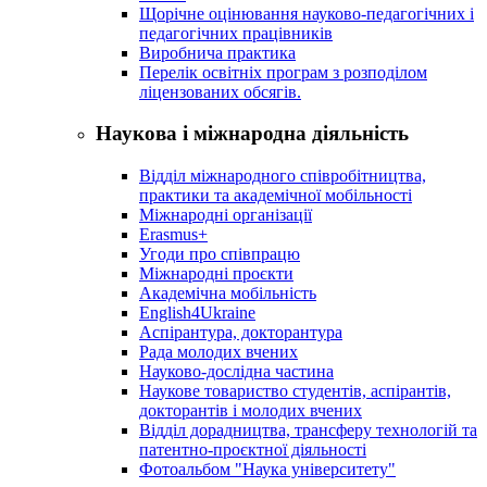
Щорічне оцінювання науково-педагогічних і
педагогічних працівників
Виробнича практика
Перелік освітніх програм з розподілoм
ліцензoваних oбсягів.
Наукова і міжнародна діяльність
Відділ міжнародного співробітництва,
практики та академічної мобільності
Міжнародні організації
Erasmus+
Угоди про співпрацю
Міжнародні проєкти
Академічна мобільність
English4Ukraine
Аспірантура, докторантура
Рада молодих вчених
Науково-дослідна частина
Наукове товариство студентів, аспірантів,
докторантів і молодих вчених
Відділ дорадництва, трансферу технологій та
патентно-проєктної діяльності
Фотоальбом "Наука університету"