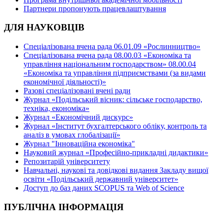
Партнери пропонують працевлаштування
ДЛЯ НАУКОВЦІВ
Спеціалізована вчена рада 06.01.09 «Рослинництво»
Спеціалізована вчена рада 08.00.03 «Економіка та
управління національним господарством» 08.00.04
«Економіка та управління підприємствами (за видами
економічної діяльності)»
Разові спеціалізовані вчені ради
Журнал «Подільський вісник: сільське господарство,
техніка, економіка»
Журнал «Економічний дискурс»
Журнал «Інститут бухгалтерського обліку, контроль та
аналіз в умовах глобалізації»
Журнал "Інноваційна економіка"
Науковий журнал «Професійно-прикладні дидактики»
Репозитарій університету
Навчальні, наукові та довідкові видання Закладу вищої
освіти «Подільський державний університет»
Доступ до баз даних SCOPUS та Web of Science
ПУБЛІЧНА ІНФОРМАЦІЯ