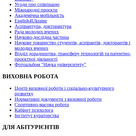
Угоди про співпрацю
Міжнародні проєкти
Академічна мобільність
English4Ukraine
Аспірантура, докторантура
Рада молодих вчених
Науково-дослідна частина
Наукове товариство студентів, аспірантів, докторантів і
молодих вчених
Відділ дорадництва, трансферу технологій та патентно-
проєктної діяльності
Фотоальбом "Наука університету"
ВИХОВНА РОБОТА
Центр виховної роботи і соціально-культурного
розвитку
Нормативні документи з виховної роботи
Спортивно-масова робота
Кабінет психолога
Інститут кураторства
ДЛЯ АБІТУРІЄНТІВ