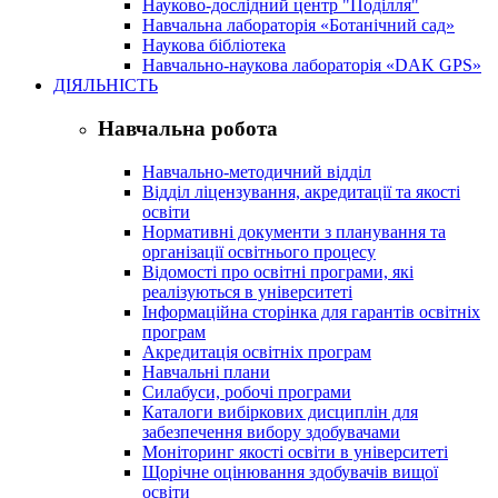
Науково-дослідний центр "Поділля"
Навчальна лабораторія «Ботанічний сад»
Наукова бібліотека
Навчально-наукова лабораторія «DAK GPS»
ДІЯЛЬНІСТЬ
Навчальна робота
Навчально-методичний відділ
Відділ ліцензування, акредитації та якості
освіти
Нормативні документи з планування та
організації освітнього процесу
Відомості про освітні програми, які
реалізуються в університеті
Інформаційна сторінка для гарантів освітніх
програм
Акредитація освітніх програм
Навчальні плани
Силабуси, робочі програми
Каталоги вибіркових дисциплін для
забезпечення вибору здобувачами
Моніторинг якості освіти в університеті
Щорічне оцінювання здобувачів вищої
освіти