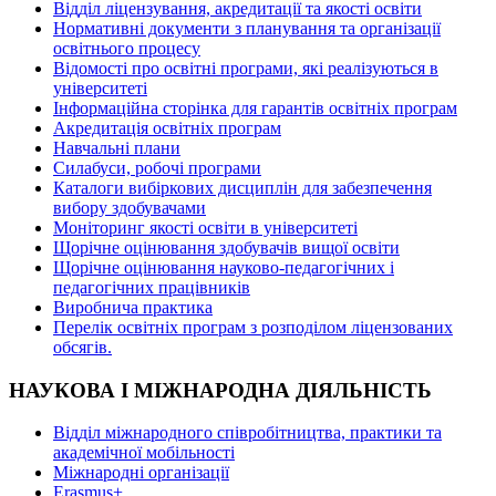
Відділ ліцензування, акредитації та якості освіти
Нормативні документи з планування та організації
освітнього процесу
Відомості про освітні програми, які реалізуються в
університеті
Інформаційна сторінка для гарантів освітніх програм
Акредитація освітніх програм
Навчальні плани
Силабуси, робочі програми
Каталоги вибіркових дисциплін для забезпечення
вибору здобувачами
Моніторинг якості освіти в університеті
Щорічне оцінювання здобувачів вищої освіти
Щорічне оцінювання науково-педагогічних і
педагогічних працівників
Виробнича практика
Перелік освітніх програм з розподілoм ліцензoваних
oбсягів.
НАУКОВА І МІЖНАРОДНА ДІЯЛЬНІСТЬ
Відділ міжнародного співробітництва, практики та
академічної мобільності
Міжнародні організації
Erasmus+