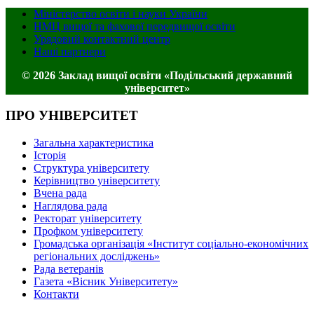
Міністерство освіти і науки України
НМЦ вищої та фахової передвищої освіти
Урядовий контактний центр
Наші партнери
© 2026 Заклад вищої освіти «Подільський державний
університет»
ПРО УНІВЕРСИТЕТ
Загальна характеристика
Історія
Структура університету
Керівництво університету
Вчена рада
Наглядова рада
Ректорат університету
Профком університету
Громадська організація «Інститут соціально-економічних
регіональних досліджень»
Рада ветеранів
Газета «Вісник Університету»
Контакти