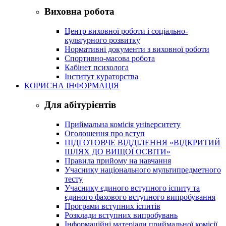
Виховна робота
Центр виховної роботи і соціально-
культурного розвитку
Нормативні документи з виховної роботи
Спортивно-масова робота
Кабінет психолога
Інститут кураторства
КОРИСНА ІНФОРМАЦІЯ
Для абітурієнтів
Приймальна комісія університету
Оголошення про вступ
ПІДГОТОВЧЕ ВІДДІЛЕННЯ «ВІДКРИТИЙ
ШЛЯХ ДО ВИЩОЇ ОСВІТИ»
Правила прийому на навчання
Учаснику національного мультипредметного
тесту
Учаснику єдиного вступного іспиту та
єдиного фахового вступного випробування
Програми вступних іспитів
Розклади вступних випробувань
Інформаційні матеріали приймальної комісії