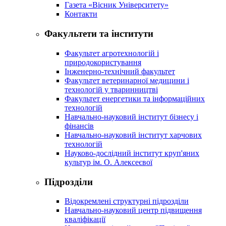
Газета «Вісник Університету»
Контакти
Факультети та інститути
Факультет агротехнологій і
природокористування
Інженерно-технічний факультет
Факультет ветеринарної медицини і
технологій у тваринництві
Факультет енергетики та інформаційних
технологій
Навчально-науковий інститут бізнесу і
фінансів
Навчально-науковий інститут харчових
технологій
Науково-дослідний інститут круп'яних
культур ім. О. Алексеєвої
Підрозділи
Відокремлені структурні підрозділи
Навчально-науковий центр підвищення
кваліфікації