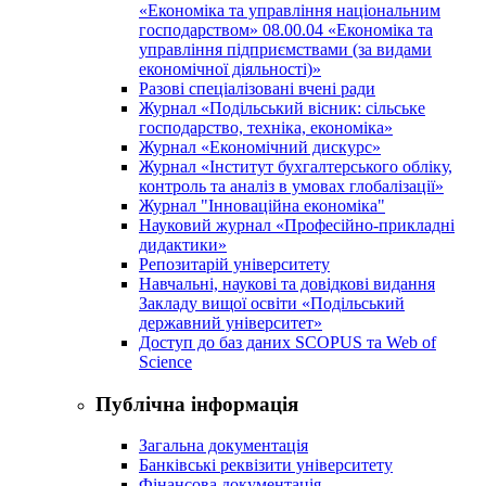
«Економіка та управління національним
господарством» 08.00.04 «Економіка та
управління підприємствами (за видами
економічної діяльності)»
Разові спеціалізовані вчені ради
Журнал «Подільський вісник: сільське
господарство, техніка, економіка»
Журнал «Економічний дискурс»
Журнал «Інститут бухгалтерського обліку,
контроль та аналіз в умовах глобалізації»
Журнал "Інноваційна економіка"
Науковий журнал «Професійно-прикладні
дидактики»
Репозитарій університету
Навчальні, наукові та довідкові видання
Закладу вищої освіти «Подільський
державний університет»
Доступ до баз даних SCOPUS та Web of
Science
Публічна інформація
Загальна документація
Банківські реквізити університету
Фінансова документація