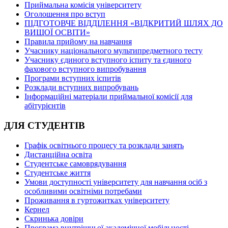
Приймальна комісія університету
Оголошення про вступ
ПІДГОТОВЧЕ ВІДДІЛЕННЯ «ВІДКРИТИЙ ШЛЯХ ДО
ВИЩОЇ ОСВІТИ»
Правила прийому на навчання
Учаснику національного мультипредметного тесту
Учаснику єдиного вступного іспиту та єдиного
фахового вступного випробування
Програми вступних іспитів
Розклади вступних випробувань
Інформаційні матеріали приймальної комісії для
абітурієнтів
ДЛЯ СТУДЕНТІВ
Графік освітнього процесу та розклади занять
Дистанційна освіта
Студентське самоврядування
Студентське життя
Умови доступності університету для навчання осіб з
особливими освітніми потребами
Проживання в гуртожитках університету
Кернел
Скринька довіри
Програма внутрішньої академічної мобільності