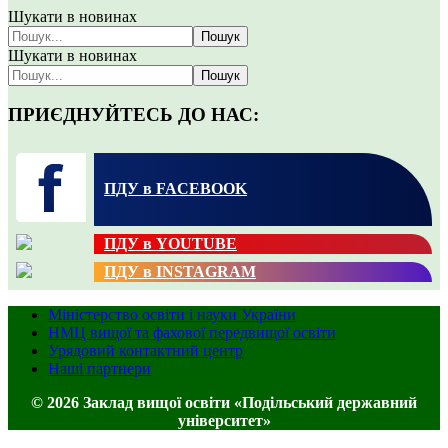
Шукати в новинах
Пошук
Шукати в новинах
Пошук
ПРИЄДНУЙТЕСЬ ДО НАС:
ПДУ в FACEBOOK
ПДУ в YOUTUBE
ПДУ в INSTAGRAM
Міністерство освіти і науки України
НМЦ вищої та фахової передвищої освіти
Урядовий контактний центр
Наші партнери
© 2026 Заклад вищої освіти «Подільський державний
університет»