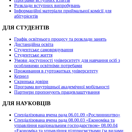
Програми вступних іспитів
Розклади вступних випробувань
Інформаційні матеріали приймальної комісії для
абітурієнтів
ДЛЯ СТУДЕНТІВ
Графік освітнього процесу та розклади занять
Дистанційна освіта
Студентське самоврядування
Студентське життя
Умови доступності університету для навчання осіб з
особливими освітніми потребами
Проживання в гуртожитках університету
Кернел
Скринька довіри
Програма внутрішньої академічної мобільності
Партнери пропонують працевлаштування
ДЛЯ НАУКОВЦІВ
Спеціалізована вчена рада 06.01.09 «Рослинництво»
Спеціалізована вчена рада 08.00.03 «Економіка та
управління національним господарством» 08.00.04
«Економіка та управління підприємствами (за видами