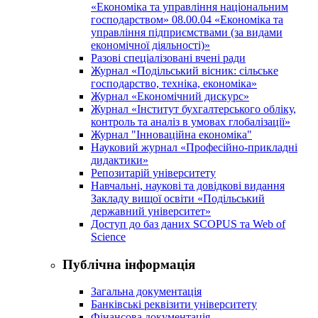
«Економіка та управління національним
господарством» 08.00.04 «Економіка та
управління підприємствами (за видами
економічної діяльності)»
Разові спеціалізовані вчені ради
Журнал «Подільський вісник: сільське
господарство, техніка, економіка»
Журнал «Економічний дискурс»
Журнал «Інститут бухгалтерського обліку,
контроль та аналіз в умовах глобалізації»
Журнал "Інноваційна економіка"
Науковий журнал «Професійно-прикладні
дидактики»
Репозитарій університету
Навчальні, наукові та довідкові видання
Закладу вищої освіти «Подільський
державний університет»
Доступ до баз даних SCOPUS та Web of
Science
Публічна інформація
Загальна документація
Банківські реквізити університету
Фінансова документація