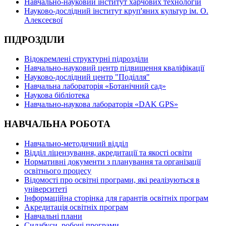
Навчально-науковий інститут харчових технологій
Науково-дослідний інститут круп'яних культур ім. О.
Алексеєвої
ПІДРОЗДІЛИ
Відокремлені структурні підрозділи
Навчально-науковий центр підвищення кваліфікації
Науково-дослідний центр "Поділля"
Навчальна лабораторія «Ботанічний сад»
Наукова бібліотека
Навчально-наукова лабораторія «DAK GPS»
НАВЧАЛЬНА РОБОТА
Навчально-методичний відділ
Відділ ліцензування, акредитації та якості освіти
Нормативні документи з планування та організації
освітнього процесу
Відомості про освітні програми, які реалізуються в
університеті
Інформаційна сторінка для гарантів освітніх програм
Акредитація освітніх програм
Навчальні плани
Силабуси, робочі програми