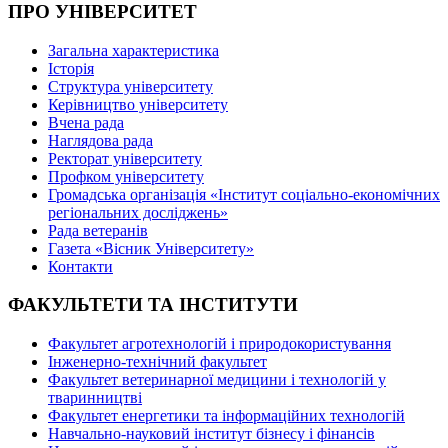
ПРО УНІВЕРСИТЕТ
Загальна характеристика
Історія
Структура університету
Керівництво університету
Вчена рада
Наглядова рада
Ректорат університету
Профком університету
Громадська організація «Інститут соціально-економічних
регіональних досліджень»
Рада ветеранів
Газета «Вісник Університету»
Контакти
ФАКУЛЬТЕТИ ТА ІНСТИТУТИ
Факультет агротехнологій і природокористування
Інженерно-технічний факультет
Факультет ветеринарної медицини і технологій у
тваринництві
Факультет енергетики та інформаційних технологій
Навчально-науковий інститут бізнесу і фінансів