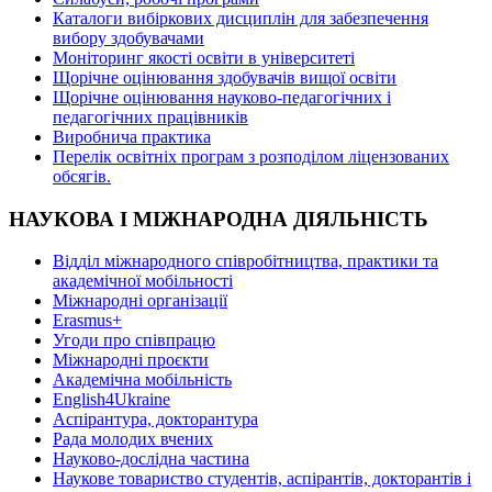
Каталоги вибіркових дисциплін для забезпечення
вибору здобувачами
Моніторинг якості освіти в університеті
Щорічне оцінювання здобувачів вищої освіти
Щорічне оцінювання науково-педагогічних і
педагогічних працівників
Виробнича практика
Перелік освітніх програм з розподілoм ліцензoваних
oбсягів.
НАУКОВА І МІЖНАРОДНА ДІЯЛЬНІСТЬ
Відділ міжнародного співробітництва, практики та
академічної мобільності
Міжнародні організації
Erasmus+
Угоди про співпрацю
Міжнародні проєкти
Академічна мобільність
English4Ukraine
Аспірантура, докторантура
Рада молодих вчених
Науково-дослідна частина
Наукове товариство студентів, аспірантів, докторантів і