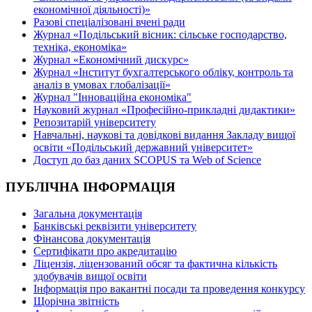
економічної діяльності)»
Разові спеціалізовані вчені ради
Журнал «Подільський вісник: сільське господарство,
техніка, економіка»
Журнал «Економічний дискурс»
Журнал «Інститут бухгалтерського обліку, контроль та
аналіз в умовах глобалізації»
Журнал "Інноваційна економіка"
Науковий журнал «Професійно-прикладні дидактики»
Репозитарій університету
Навчальні, наукові та довідкові видання Закладу вищої
освіти «Подільський державний університет»
Доступ до баз даних SCOPUS та Web of Science
ПУБЛІЧНА ІНФОРМАЦІЯ
Загальна документація
Банківські реквізити університету
Фінансова документація
Сертифікати про акредитацію
Ліцензія, ліцензований обсяг та фактична кількість
здобувачів вищої освіти
Інформація про вакантні посади та проведення конкурсу
Щорічна звітність