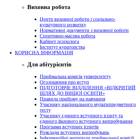
Виховна робота
Центр виховної роботи і соціально-
культурного розвитку
Нормативні документи з виховної роботи
Спортивно-масова робота
Кабінет психолога
Інститут кураторства
КОРИСНА ІНФОРМАЦІЯ
Для абітурієнтів
Приймальна комісія університету
Оголошення про вступ
ПІДГОТОВЧЕ ВІДДІЛЕННЯ «ВІДКРИТИЙ
ШЛЯХ ДО ВИЩОЇ ОСВІТИ»
Правила прийому на навчання
Учаснику національного мультипредметного
тесту
Учаснику єдиного вступного іспиту та
єдиного фахового вступного випробування
Програми вступних іспитів
Розклади вступних випробувань
Інформаційні матеріали приймальної комісії