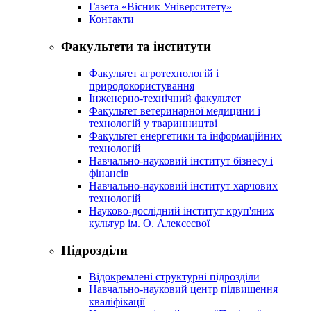
Газета «Вісник Університету»
Контакти
Факультети та інститути
Факультет агротехнологій і
природокористування
Інженерно-технічний факультет
Факультет ветеринарної медицини і
технологій у тваринництві
Факультет енергетики та інформаційних
технологій
Навчально-науковий інститут бізнесу і
фінансів
Навчально-науковий інститут харчових
технологій
Науково-дослідний інститут круп'яних
культур ім. О. Алексеєвої
Підрозділи
Відокремлені структурні підрозділи
Навчально-науковий центр підвищення
кваліфікації