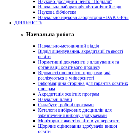
Науково-дослідний центр "Поділля"
Навчальна лабораторія «Ботанічний сад»
Наукова бібліотека
Навчально-наукова лабораторія «DAK GPS»
ДІЯЛЬНІСТЬ
Навчальна робота
Навчально-методичний відділ
Відділ ліцензування, акредитації та якості
освіти
Нормативні документи з планування та
організації освітнього процесу
Відомості про освітні програми, які
реалізуються в університеті
Інформаційна сторінка для гарантів освітніх
програм
Акредитація освітніх програм
Навчальні плани
Силабуси, робочі програми
Каталоги вибіркових дисциплін для
забезпечення вибору здобувачами
Моніторинг якості освіти в університеті
Щорічне оцінювання здобувачів вищої
освіти