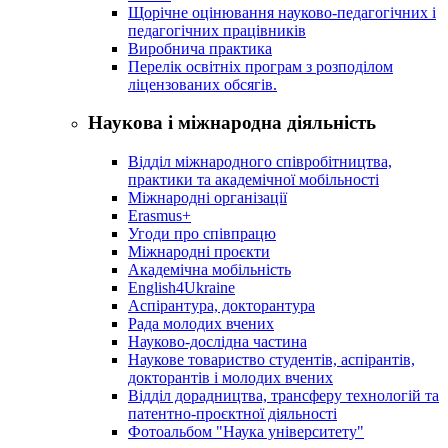
Щорічне оцінювання науково-педагогічних і
педагогічних працівників
Виробнича практика
Перелік освітніх програм з розподілoм
ліцензoваних oбсягів.
Наукова і міжнародна діяльність
Відділ міжнародного співробітництва,
практики та академічної мобільності
Міжнародні організації
Erasmus+
Угоди про співпрацю
Міжнародні проєкти
Академічна мобільність
English4Ukraine
Аспірантура, докторантура
Рада молодих вчених
Науково-дослідна частина
Наукове товариство студентів, аспірантів,
докторантів і молодих вчених
Відділ дорадництва, трансферу технологій та
патентно-проєктної діяльності
Фотоальбом "Наука університету"