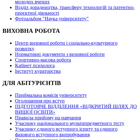
молодих вчених
Відділ дорадництва, трансферу технологій та патентно-
проєктної діяльності
Фотоальбом "Наука університету"
ВИХОВНА РОБОТА
Центр виховної роботи і соціально-культурного
розвитку
Нормативні документи з виховної роботи
Спортивно-масова робота
Кабінет психолога
Інститут кураторства
ДЛЯ АБІТУРІЄНТІВ
Приймальна комісія університету
Оголошення про вступ
ПІДГОТОВЧЕ ВІДДІЛЕННЯ «ВІДКРИТИЙ ШЛЯХ ДО
ВИЩОЇ ОСВІТИ»
Правила прийому на навчання
Учаснику національного мультипредметного тесту
Учаснику єдиного вступного іспиту та єдиного
фахового вступного випробування