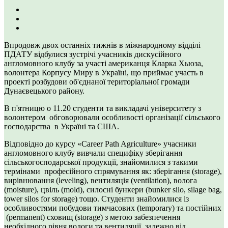
Впродовж двох останніх тижнів в міжнародному відділі
ПДАТУ відбулися зустрічі учасників дискусійного
англомовного клубу за участі американця Кларка Хьюза,
волонтера Корпусу Миру в Україні, що приймає участь в
проекті розбудови об'єднаної територіальної громади
Дунаєвецького району.
В п'ятницю о 11.20 студенти та викладачі університету з
волонтером обговорювали особливості організації сільського
господарства в Україні та США.
Відповідно до курсу «Career Path Agriculture» учасники
англомовного клубу вивчали специфіку зберігання
сільськогосподарської продукції, знайомилися з такими
термінами професійного спрямування як: зберігання (storage),
вирівнювання (leveling), вентиляція (ventilation), волога
(moisture), цвіль (mold), силосні бункери (bunker silo, silage bag,
tower silos for storage) тощо. Студенти знайомилися із
особливостями побудови тимчасових (temporary) та постійних
(permanent) сховищ (storage) з метою забезпечення
необхідного рівня вологи та вентиляції, залежно від