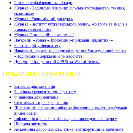
Разові спеціалізовані вчені ради
Журнал «Подільський вісник: сільське господарство, техніка,
економіка»
Журнал «Економічний дискурс»
Журнал «Інститут бухгалтерського обліку, контроль та аналіз в
умовах глобалізації»
Журнал "Інноваційна економіка"
Науковий журнал «Професійно-прикладні дидактики»
Репозитарій університету
Навчальні, наукові та довідкові видання Закладу вищої освіти
«Подільський державний університет»
Доступ до баз даних SCOPUS та Web of Science
ПУБЛІЧНА ІНФОРМАЦІЯ
Загальна документація
Банківські реквізити університету
Фінансова документація
Сертифікати про акредитацію
Ліцензія, ліцензований обсяг та фактична кількість здобувачів
вищої освіти
Інформація про вакантні посади та проведення конкурсу
Щорічна звітність
Академічна доброчесність, етика, антикорупційна діяльність