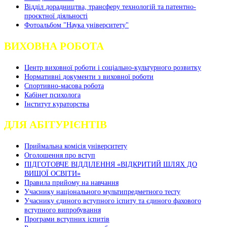
Відділ дорадництва, трансферу технологій та патентно-
проєктної діяльності
Фотоальбом "Наука університету"
ВИХОВНА РОБОТА
Центр виховної роботи і соціально-культурного розвитку
Нормативні документи з виховної роботи
Спортивно-масова робота
Кабінет психолога
Інститут кураторства
ДЛЯ АБІТУРІЄНТІВ
Приймальна комісія університету
Оголошення про вступ
ПІДГОТОВЧЕ ВІДДІЛЕННЯ «ВІДКРИТИЙ ШЛЯХ ДО
ВИЩОЇ ОСВІТИ»
Правила прийому на навчання
Учаснику національного мультипредметного тесту
Учаснику єдиного вступного іспиту та єдиного фахового
вступного випробування
Програми вступних іспитів