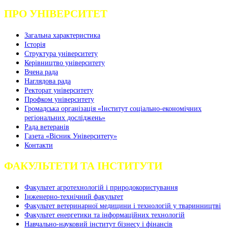
ПРО УНІВЕРСИТЕТ
Загальна характеристика
Історія
Структура університету
Керівництво університету
Вчена рада
Наглядова рада
Ректорат університету
Профком університету
Громадська організація «Інститут соціально-економічних
регіональних досліджень»
Рада ветеранів
Газета «Вісник Університету»
Контакти
ФАКУЛЬТЕТИ ТА ІНСТИТУТИ
Факультет агротехнологій і природокористування
Інженерно-технічний факультет
Факультет ветеринарної медицини і технологій у тваринництві
Факультет енергетики та інформаційних технологій
Навчально-науковий інститут бізнесу і фінансів