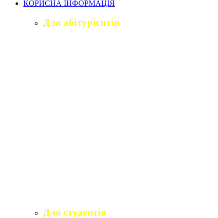
КОРИСНА ІНФОРМАЦІЯ
Для абітурієнтів
Приймальна комісія університету
Оголошення про вступ
ПІДГОТОВЧЕ ВІДДІЛЕННЯ «ВІДКРИТИЙ
ШЛЯХ ДО ВИЩОЇ ОСВІТИ»
Правила прийому на навчання
Учаснику національного мультипредметного
тесту
Учаснику єдиного вступного іспиту та
єдиного фахового вступного випробування
Програми вступних іспитів
Розклади вступних випробувань
Інформаційні матеріали приймальної комісії
для абітурієнтів
Для студентів