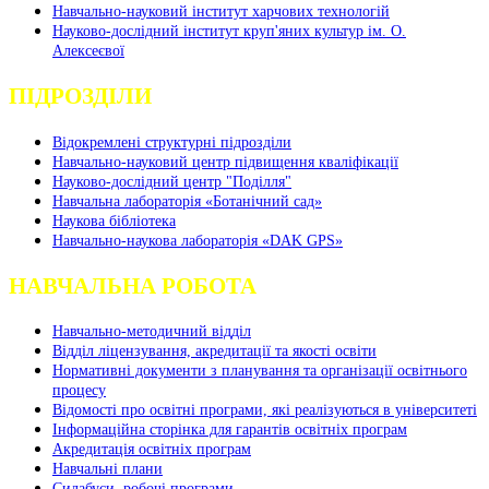
Навчально-науковий інститут харчових технологій
Науково-дослідний інститут круп'яних культур ім. О.
Алексеєвої
ПІДРОЗДІЛИ
Відокремлені структурні підрозділи
Навчально-науковий центр підвищення кваліфікації
Науково-дослідний центр "Поділля"
Навчальна лабораторія «Ботанічний сад»
Наукова бібліотека
Навчально-наукова лабораторія «DAK GPS»
НАВЧАЛЬНА РОБОТА
Навчально-методичний відділ
Відділ ліцензування, акредитації та якості освіти
Нормативні документи з планування та організації освітнього
процесу
Відомості про освітні програми, які реалізуються в університеті
Інформаційна сторінка для гарантів освітніх програм
Акредитація освітніх програм
Навчальні плани
Силабуси, робочі програми