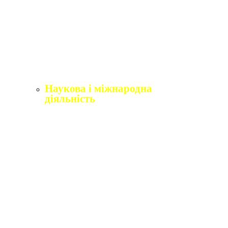
Щорічне оцінювання здобувачів вищої освіти
Щорічне оцінювання науково-педагогічних і
педагогічних працівників
Виробнича практика
Перелік освітніх програм з розподілoм
ліцензoваних oбсягів.
Наукова і міжнародна
діяльність
Відділ міжнародного співробітництва,
практики та академічної мобільності
Міжнародні організації
Erasmus+
Угоди про співпрацю
Міжнародні проєкти
Академічна мобільність
English4Ukraine