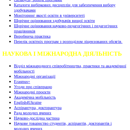
Каталоги вибіркових дисциплін для забезпечення вибору
здобувачами
Моніторинг якості освіти в університеті
Щорічне оцінювання здобувачів вищої освіти
Щорічне оцінювання науково-педагогічних і педагогічних
працівників
Виробнича практика
Перелік освітніх програм з розподілoм ліцензoваних oбсягів.
НАУКОВА І МІЖНАРОДНА ДІЯЛЬНІСТЬ
Відділ міжнародного співробітництва, практики та академічної
мобільності
Міжнародні організації
Erasmus+
Угоди про співпрацю
Міжнародні проєкти
Академічна мобільність
English4Ukraine
Аспірантура, докторантура
Рада молодих вчених
Науково-дослідна частина
Наукове товариство студентів, аспірантів, докторантів і
молодих вчених