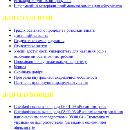
Розклади вступних випробувань
Інформаційні матеріали приймальної комісії для абітурієнтів
ДЛЯ СТУДЕНТІВ
Графік освітнього процесу та розклади занять
Дистанційна освіта
Студентське самоврядування
Студентське життя
Умови доступності університету для навчання осіб з
особливими освітніми потребами
Проживання в гуртожитках університету
Кернел
Скринька довіри
Програма внутрішньої академічної мобільності
Партнери пропонують працевлаштування
ДЛЯ НАУКОВЦІВ
Спеціалізована вчена рада 06.01.09 «Рослинництво»
Спеціалізована вчена рада 08.00.03 «Економіка та управління
національним господарством» 08.00.04 «Економіка та
управління підприємствами (за видами економічної
діяльності)»