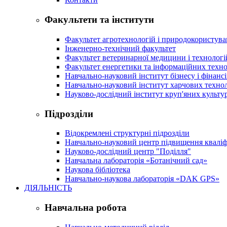
Факультети та інститути
Факультет агротехнологій і природокористув
Інженерно-технічний факультет
Факультет ветеринарної медицини і технологі
Факультет енергетики та інформаційних техно
Навчально-науковий інститут бізнесу і фінансі
Навчально-науковий інститут харчових техно
Науково-дослідний інститут круп'яних культур
Підрозділи
Відокремлені структурні підрозділи
Навчально-науковий центр підвищення кваліфі
Науково-дослідний центр "Поділля"
Навчальна лабораторія «Ботанічний сад»
Наукова бібліотека
Навчально-наукова лабораторія «DAK GPS»
ДІЯЛЬНІСТЬ
Навчальна робота