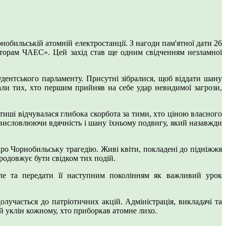
нобильській атомній електростанції. З нагоди пам'ятної дати 26
даторам ЧАЕС». Цей захід став ще одним свідченням незламної
удентського парламенту. Присутні зібралися, щоб віддати шану
али тих, хто першим прийняв на себе удар невидимої загрози,
тиші відчувалася глибока скорбота за тими, хто ціною власного
, висловлюючи вдячність і шану їхньому подвигу, який назавжди
про Чорнобильську трагедію. Живі квіти, покладені до підніжжя
продовжує бути свідком тих подій.
уле та передати її наступним поколінням як важливий урок
лучається до патріотичних акцій. Адміністрація, викладачі та
ий уклін кожному, хто приборкав атомне лихо.