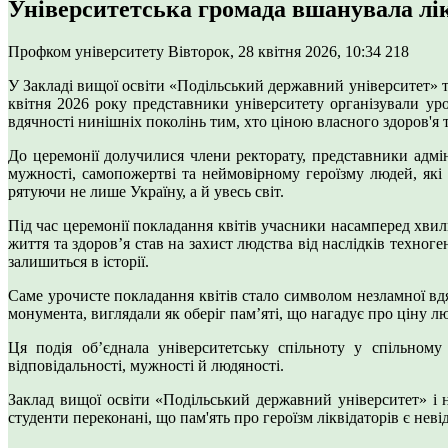
Університетська громада вшанувала лі
Профком університету
Вівторок, 28 квітня 2026, 10:34
218
У Закладі вищої освіти «Подільський державний університет» тр
квітня 2026 року представники університету організували ур
вдячності нинішніх поколінь тим, хто ціною власного здоров'я 
До церемонії долучилися члени ректорату, представники адмін
мужності, самопожертві та неймовірному героїзму людей, які
рятуючи не лише Україну, а й увесь світ.
Під час церемонії покладання квітів учасники насамперед хвил
життя та здоров’я став на захист людства від наслідків техно
залишиться в історії.
Саме урочисте покладання квітів стало символом незламної вдя
монумента, виглядали як оберіг пам’яті, що нагадує про ціну лю
Ця подія об’єднала університетську спільноту у спільном
відповідальності, мужності й людяності.
Заклад вищої освіти «Подільський державний університет» і н
студенти переконані, що пам'ять про героїзм ліквідаторів є не