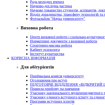
Рада молодих вчених
Науково-дослідна частина
Наукове товариство студентів, аспірантів, док
Відділ дорадництва, трансферу технологій та 
Фотоальбом "Наука університету"
Виховна робота
Центр виховної роботи і соціально-культурно
Нормативні документи з виховної роботи
Спортивно-масова робота
Кабінет психолога
Інститут кураторства
КОРИСНА ІНФОРМАЦІЯ
Для абітурієнтів
Приймальна комісія університету
Оголошення про вступ
ПІДГОТОВЧЕ ВІДДІЛЕННЯ «ВІДКРИТИЙ 
Правила прийому на навчання
Учаснику національного мультипредметного т
Учаснику єдиного вступного іспиту та єдино
Програми вступних іспитів