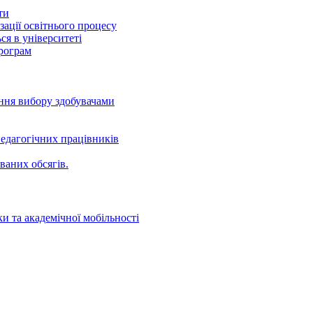
ти
ації освітнього процесу
ся в університеті
програм
ення вибору здобувачами
едагогічних працівників
ваних oбсягів.
и та академічної мобільності