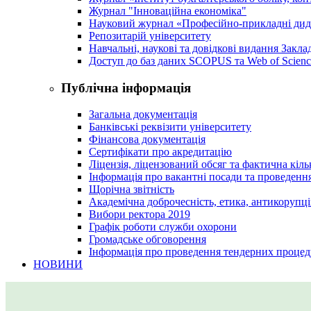
Журнал "Інноваційна економіка"
Науковий журнал «Професійно-прикладні ди
Репозитарій університету
Навчальні, наукові та довідкові видання Закл
Доступ до баз даних SCOPUS та Web of Scienc
Публічна інформація
Загальна документація
Банківські реквізити університету
Фінансова документація
Сертифікати про акредитацію
Ліцензія, ліцензований обсяг та фактична кіль
Інформація про вакантні посади та проведенн
Щорічна звітність
Академічна доброчесність, етика, антикорупці
Вибори ректора 2019
Графік роботи служби охорони
Громадське обговорення
Інформація про проведення тендерних процед
НОВИНИ