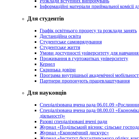
Розклади вступних випробувань
Інформаційні матеріали приймальної комісії дл
Для студентів
Графік освітнього процесу та розклади занять
Дистанційна освіта
Студентське самоврядування
Студентське життя
Умови доступності університету для навчання
Проживання в гуртожитках університету
Кернел
Скринька довіри
Програма внутрішньої академічної мобільност
Партнери пропонують працевлаштування
Для науковців
Спеціалізована вчена рада 06.01.09 «Рослинн
Спеціалізована вчена рада 08.00.03 «Економі
діяльності)»
Разові спеціалізовані вчені ради
Журнал «Подільський вісник: сільське господа
Журнал «Економічний дискурс»
Журнал «Інститут бухгалтерського обліку, конт