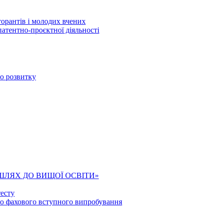
торантів і молодих вчених
патентно-проєктної діяльності
го розвитку
ШЛЯХ ДО ВИЩОЇ ОСВІТИ»
есту
го фахового вступного випробування