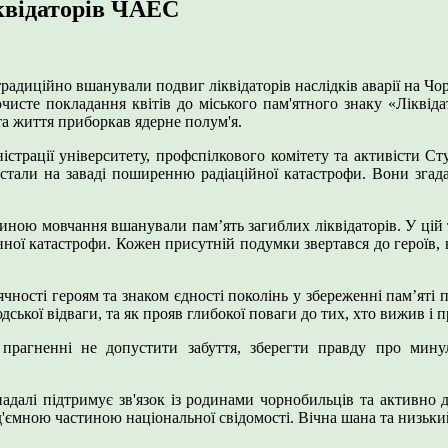
квідаторів ЧАЕС
адиційно вшанували подвиг ліквідаторів наслідків аварії на Чор
очисте покладання квітів до міського пам'ятного знаку «Лікві
та життя приборкав ядерне полум'я.
істрації університету, профспілкового комітету та активісти Ст
 стали на заваді поширенню радіаційної катастрофи. Вони згад
иною мовчання вшанували пам’ять загиблих ліквідаторів. У цій 
генної катастрофи. Кожен присутній подумки звертався до героїв
чності героям та знаком єдності поколінь у збереженні пам’яті 
дської відваги, та як прояв глибокої поваги до тих, хто вижив і 
у прагненні не допустити забуття, зберегти правду про мин
адалі підтримує зв'язок із родинами чорнобильців та активно до
від'ємною частиною національної свідомості. Вічна шана та низьк