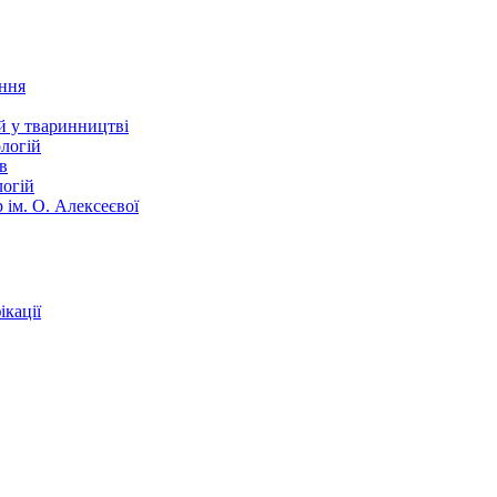
ання
й у тваринництві
логій
в
логій
 ім. О. Алексеєвої
кації