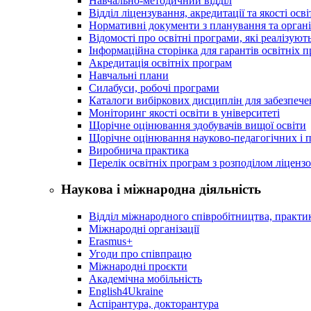
Навчально-методичний відділ
Відділ ліцензування, акредитації та якості осві
Нормативні документи з планування та організ
Відомості про освітні програми, які реалізують
Інформаційна сторінка для гарантів освітніх 
Акредитація освітніх програм
Навчальні плани
Силабуси, робочі програми
Каталоги вибіркових дисциплін для забезпеч
Моніторинг якості освіти в університеті
Щорічне оцінювання здобувачів вищої освіти
Щорічне оцінювання науково-педагогічних і п
Виробнича практика
Перелік освітніх програм з розподілoм ліцензo
Наукова і міжнародна діяльність
Відділ міжнародного співробітництва, практик
Міжнародні організації
Erasmus+
Угоди про співпрацю
Міжнародні проєкти
Академічна мобільність
English4Ukraine
Аспірантура, докторантура