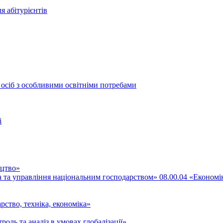
я абітурієнтів
 осіб з особливими освітніми потребами
і
ицтво»
ка та управління національним господарством» 08.00.04 «Економі
рство, техніка, економіка»
роль та аналіз в умовах глобалізації»