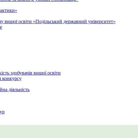
дактики»
аду вищої освіти «Подільський державний університет»
e
кість здобувачів вищої освіти
я конкурсу
йна діяльність
ур