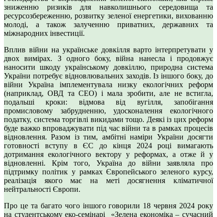
зниженню ризиків для навколишнього середовища та
ресурсозбереженню, розвитку зеленої енергетики, вихованню
молоді, а також залученню приватних, державних та
міжнародних інвестиції.
Вплив війни на українське довкілля варто інтерпретувати у
двох вимірах. З одного боку, війна нанесла і продовжує
наносити шкоду українському довкіллю, природна система
України потребує відновлювальних заходів. Із іншого боку, до
війни Україна імплементувала низку екологічних реформ
(наприклад, ОВД та СЕО) і мала зробити, але не встигла,
подальші кроки: відмова від вугілля, запобігання
промисловому забрудненню, удосконалення екологічного
податку, система торгівлі викидами тощо. Деякі із цих реформ
буде важко впроваджувати під час війни та в рамках процесів
відновлення. Разом із тим, амбітні наміри України досягти
готовності вступу в ЄС до кінця 2024 році вимагають
дотримання екологічного вектору у реформах, а отже й у
відновленні. Крім того, Україна до війни заявляла про
підтримку політик у рамках Європейського зеленого курсу,
реалізація якого має на меті досягнення кліматичної
нейтральності Європи.
Про це та багато чого іншого говорили 18 червня 2024 року
на студентському еко-семінарі «Зелена економіка – сучасний