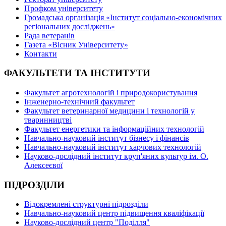
Профком університету
Громадська організація «Інститут соціально-економічних
регіональних досліджень»
Рада ветеранів
Газета «Вісник Університету»
Контакти
ФАКУЛЬТЕТИ ТА ІНСТИТУТИ
Факультет агротехнологій і природокористування
Інженерно-технічний факультет
Факультет ветеринарної медицини і технологій у
тваринництві
Факультет енергетики та інформаційних технологій
Навчально-науковий інститут бізнесу і фінансів
Навчально-науковий інститут харчових технологій
Науково-дослідний інститут круп'яних культур ім. О.
Алексеєвої
ПІДРОЗДІЛИ
Відокремлені структурні підрозділи
Навчально-науковий центр підвищення кваліфікації
Науково-дослідний центр "Поділля"