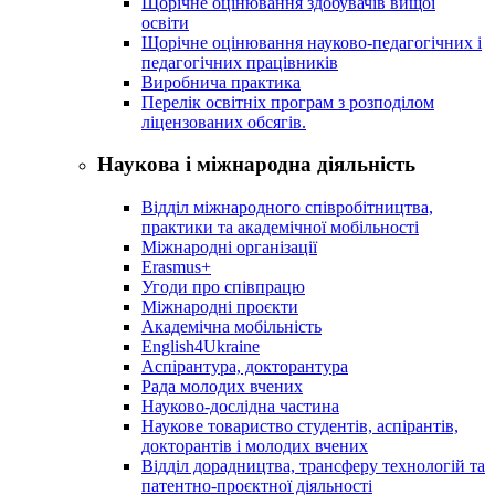
Щорічне оцінювання здобувачів вищої
освіти
Щорічне оцінювання науково-педагогічних і
педагогічних працівників
Виробнича практика
Перелік освітніх програм з розподілoм
ліцензoваних oбсягів.
Наукова і міжнародна діяльність
Відділ міжнародного співробітництва,
практики та академічної мобільності
Міжнародні організації
Erasmus+
Угоди про співпрацю
Міжнародні проєкти
Академічна мобільність
English4Ukraine
Аспірантура, докторантура
Рада молодих вчених
Науково-дослідна частина
Наукове товариство студентів, аспірантів,
докторантів і молодих вчених
Відділ дорадництва, трансферу технологій та
патентно-проєктної діяльності