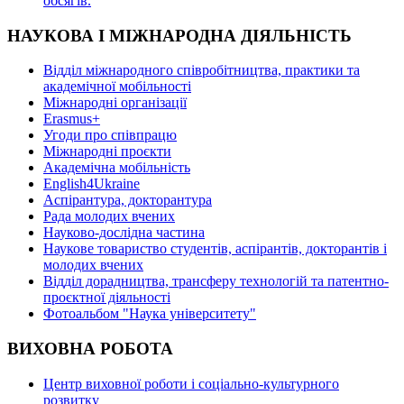
oбсягів.
НАУКОВА І МІЖНАРОДНА ДІЯЛЬНІСТЬ
Відділ міжнародного співробітництва, практики та
академічної мобільності
Міжнародні організації
Erasmus+
Угоди про співпрацю
Міжнародні проєкти
Академічна мобільність
English4Ukraine
Аспірантура, докторантура
Рада молодих вчених
Науково-дослідна частина
Наукове товариство студентів, аспірантів, докторантів і
молодих вчених
Відділ дорадництва, трансферу технологій та патентно-
проєктної діяльності
Фотоальбом "Наука університету"
ВИХОВНА РОБОТА
Центр виховної роботи і соціально-культурного
розвитку