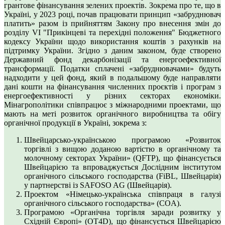
грантове фінансування зелених проектів. Зокрема про те, що в
Україні, у 2023 році, почав працювати принцип «забруднювач
платить» разом із прийняттям Закону про внесення змін до
розділу VI "Прикінцеві та перехідні положення" Бюджетного
кодексу України щодо використання коштів з рахунків на
підтримку України. Згідно з даним законом, буде створено
Державний фонд декарбонізації та енергоефективної
трансформації. Податки сплачені «забруднювачами» будуть
надходити у цей фонд, який в подальшому буде направляти
дані кошти на фінансування численних проєктів і програм з
енергоефективності у різних секторах економіки.
Мінагрополітики співпрацює з міжнародними проектами, що
мають на меті розвиток органічного виробництва та обігу
органічної продукції в Україні, зокрема з:
Швейцарсько-українською програмою «Розвиток
торгівлі з вищою доданою вартістю в органічному та
молочному секторах України» (QFTP), що фінансується
Швейцарією та впроваджується Дослідним інститутом
органічного сільського господарства (FiBL, Швейцарія)
у партнерстві із SAFOSO AG (Швейцарія).
Проектом «Німецько-українська співпраця в галузі
органічного сільського господарства» (COA).
Програмою «Органічна торгівля заради розвитку у
Східній Європі» (OT4D), що фінансується Швейцарією