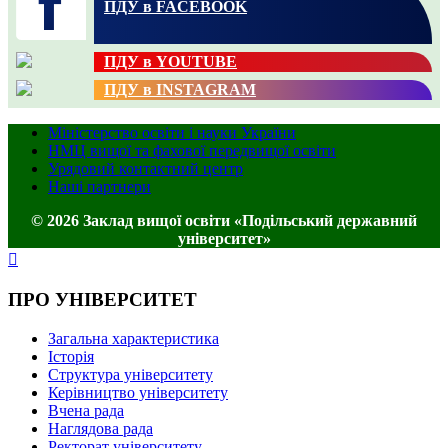
ПДУ в FACEBOOK
ПДУ в YOUTUBE
ПДУ в INSTAGRAM
Міністерство освіти і науки України
НМЦ вищої та фахової передвищої освіти
Урядовий контактний центр
Наші партнери
© 2026 Заклад вищої освіти «Подільський державний
університет»
ПРО УНІВЕРСИТЕТ
Загальна характеристика
Історія
Структура університету
Керівництво університету
Вчена рада
Наглядова рада
Ректорат університету