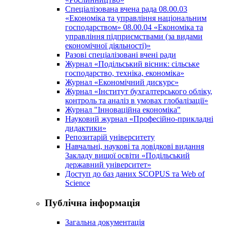
Спеціалізована вчена рада 08.00.03
«Економіка та управління національним
господарством» 08.00.04 «Економіка та
управління підприємствами (за видами
економічної діяльності)»
Разові спеціалізовані вчені ради
Журнал «Подільський вісник: сільське
господарство, техніка, економіка»
Журнал «Економічний дискурс»
Журнал «Інститут бухгалтерського обліку,
контроль та аналіз в умовах глобалізації»
Журнал "Інноваційна економіка"
Науковий журнал «Професійно-прикладні
дидактики»
Репозитарій університету
Навчальні, наукові та довідкові видання
Закладу вищої освіти «Подільський
державний університет»
Доступ до баз даних SCOPUS та Web of
Science
Публічна інформація
Загальна документація