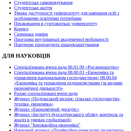
Студентське самоврядування
Студентське життя
Умови доступності університету для навчання осіб з
особливими освітніми потребами
Проживання в гуртожитках університету
Кернел
Скринька довіри
Програма внутрішньої академічної мобільності
Партнери пропонують працевлаштування
ДЛЯ НАУКОВЦІВ
Спеціалізована вчена рада 06.01.09 «Рослинництво»
Спеціалізована вчена рада 08.00.03 «Економіка та
управління національним господарством» 08.00.04
«Економіка та управління підприємствами (за видами
економічної діяльності)»
Разові спеціалізовані вчені ради
Журнал «Подільський вісник: сільське господарство,
техніка, економіка»
Журнал «Економічний дискурс»
Журнал «Інститут бухгалтерського обліку, контроль та
аналіз в умовах глобалізації»
Журнал "Інноваційна економіка"
Науковий журнал «Професійно-прикладні дидактики»