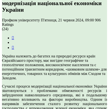
модернізація національної економіки
України
Профком університету
П'ятниця, 21 червня 2024, 09:00
906
Ratings
(24)
Україна належить до багатих на природні ресурси країн
Євразійського простору, має вигідне географічне та
геополітичне положення, високоосвічене населення та є
потенційним транзитним коридором, «шовковим шляхом» для
енергетичних, товарних та культурних обмінів між Сходом та
Заходом.
Сучасні процеси модернізації національної економіки України
зіштовхуються з проблемами обмеженості ресурсів і
забруднення навколишнього середовища, які в подальшому
негативно впливають на фактори виробництва. Одним із
напрямків забезпечення сталого розвитку національного
господарства є впровадження зеленої економіки, яка сприяє