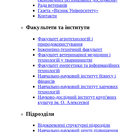
Рада ветеранів
Газета «Вісник Університету»
Контакти
Факультети та інститути
Факультет агротехнологій і
природокористування
Інженерно-технічний факультет
Факультет ветеринарної медицини і
технологій у тваринництві
Факультет енергетики та інформаційних
технологій
Навчально-науковий інститут бізнесу і
фінансів
Навчально-науковий інститут харчових
технологій
Науково-дослідний інститут круп'яних
культур ім. О. Алексеєвої
Підрозділи
Відокремлені структурні підрозділи
Навчально-науковий центр підвищення