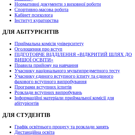
Нормативні документи з виховної роботи
Спортивно-масова робота
Кабінет психолога
Інститут кураторства
ДЛЯ АБІТУРІЄНТІВ
Приймальна комісія університету
Оголошення про вступ
ПІДГОТОВЧЕ ВІДДІЛЕННЯ «ВІДКРИТИЙ ШЛЯХ ДО
ВИЩОЇ ОСВІТИ»
Правила прийому на навчання
Учаснику національного мультипредметного тесту
Учаснику єдиного вступного іспиту та єдиного
фахового вступного випробування
Програми вступних іспитів
Розклади вступних випробувань
Інформаційні матеріали приймальної комісії для
абітурієнтів
ДЛЯ СТУДЕНТІВ
Графік освітнього процесу та розклади занять
Дистанційна освіта