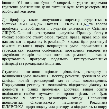
іншого. Усі питання були обговорені, студенти отримали
ґрунтовні роз’яснення, деякі питання були взяті ректором під
особистий контроль.
До брифінгу також долучилися директор студентського
містечка ЗВО «ПДУ» Наталія УКРАЇНЕЦЬ
та голова
профкому співробітників і студентів університету Світлана
ЛІЩУК. Останні презентували присутнім «Правову абетку в
умовах воєнного стану: базові трудові права, права осіб, що
навчаються та практику їх реалізації». Згодом були розглянуті
важливі питання щодо покращення умов проживання в
гуртожитках, зокрема особливості проведення тендерів на
закупівлю товарів та стан поточних ремонтів, а також
представлено програму подальшої культурно-освітньої
співпраці та громадських ініціатив.
Студенти позитивно оцінили діяльність ректорату з
поліпшення умов навчання і побуту, ремонти, зроблені за час
канікул, новий тренажерний зал та інші нововведення.
Подякувавши ректору за можливість відкритого діалогу та
допомоги в різних проблемах, здобувачі вищої освіти
поділилися своїми думками та пропозиціями, які було
включено у загальну резолюцію заходу. Наприкінці
президентка Студентського парламенту Роксолана
БІЛЯВСЬКА щиро подякувала ректору за відкритість та щиру