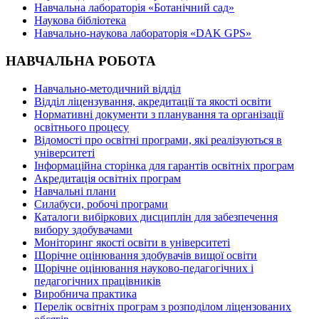
Навчальна лабораторія «Ботанічний сад»
Наукова бібліотека
Навчально-наукова лабораторія «DAK GPS»
НАВЧАЛЬНА РОБОТА
Навчально-методичний відділ
Відділ ліцензування, акредитації та якості освіти
Нормативні документи з планування та організації
освітнього процесу
Відомості про освітні програми, які реалізуються в
університеті
Інформаційна сторінка для гарантів освітніх програм
Акредитація освітніх програм
Навчальні плани
Силабуси, робочі програми
Каталоги вибіркових дисциплін для забезпечення
вибору здобувачами
Моніторинг якості освіти в університеті
Щорічне оцінювання здобувачів вищої освіти
Щорічне оцінювання науково-педагогічних і
педагогічних працівників
Виробнича практика
Перелік освітніх програм з розподілoм ліцензoваних