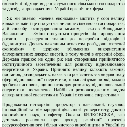
екологічні підходи ведення сучасного сільського господарства
та досвід запровадження в Україні органічних ферм.
«Як ми знаємо, «зелена економіка» містить у собі велику
кількість змін і це стосується не лише сільського господарства,
а й способу господарювання загалом, – сказав Володимир
Васильович. – Зміни стосуються процесів від вирощування
рослин і розведення тварин до переробки відходів і
будівництва. Досить важливим аспектом розбудови «зеленої
економіки» є щорічне збільшення використання
альтернативних джерел енергії, в тому числі в аграрній сфері.
Держава працює не один рік над створенням прийнятного
інституційного забезпечення для розвитку відновлюваної
енергетики в Україні. Прийнято велику кількість законів,
постанов, розпоряджень, наказів та роз’яснень законодавства у
сфері відновлюваної енергетики, проаналізувавши які, можна
зробити висновок, що початок для розвитку відновлювальної
енергетики поставлено. Найбільш розповсюдженим видом
альтернативної енергетики в Україні є сонячна енергетика.»
Продовжила нетворкінг проректор з навчальної, науково-
інноваційної та міжнародної діяльності університету, доктор
економічних наук, професор Оксана БЯЛКОВСЬКА, яка
детально розповіла про досвід реалізації проектів
ресурсоефективного і більш чистого виробництва в Україні та