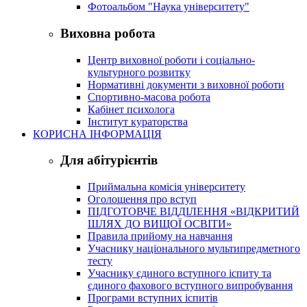
Фотоальбом "Наука університету"
Виховна робота
Центр виховної роботи і соціально-
культурного розвитку
Нормативні документи з виховної роботи
Спортивно-масова робота
Кабінет психолога
Інститут кураторства
КОРИСНА ІНФОРМАЦІЯ
Для абітурієнтів
Приймальна комісія університету
Оголошення про вступ
ПІДГОТОВЧЕ ВІДДІЛЕННЯ «ВІДКРИТИЙ
ШЛЯХ ДО ВИЩОЇ ОСВІТИ»
Правила прийому на навчання
Учаснику національного мультипредметного
тесту
Учаснику єдиного вступного іспиту та
єдиного фахового вступного випробування
Програми вступних іспитів