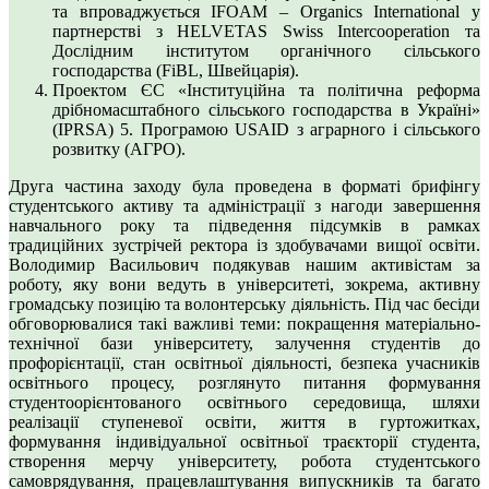
та впроваджується IFOAM – Organics International у
партнерстві з HELVETAS Swiss Intercooperation та
Дослідним інститутом органічного сільського
господарства (FiBL, Швейцарія).
Проектом ЄС «Інституційна та політична реформа
дрібномасштабного сільського господарства в Україні»
(IPRSA) 5. Програмою USAID з аграрного і сільського
розвитку (АГРО).
Друга частина заходу була проведена в форматі брифінгу
студентського активу та адміністрації з нагоди завершення
навчального року та підведення підсумків в рамках
традиційних зустрічей ректора із здобувачами вищої освіти.
Володимир Васильович подякував нашим активістам за
роботу, яку вони ведуть в університеті, зокрема, активну
громадську позицію та волонтерську діяльність. Під час бесіди
обговорювалися такі важливі теми: покращення матеріально-
технічної бази університету, залучення студентів до
профорієнтації, стан освітньої діяльності, безпека учасників
освітнього процесу, розглянуто питання формування
студентоорієнтованого освітнього середовища, шляхи
реалізації ступеневої освіти, життя в гуртожитках,
формування індивідуальної освітньої траєкторії студента,
створення мерчу університету, робота студентського
самоврядування, працевлаштування випускників та багато