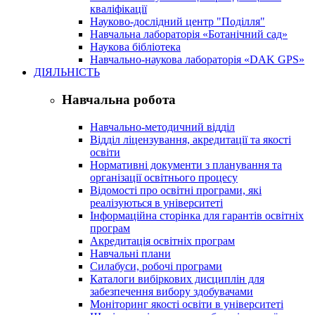
кваліфікації
Науково-дослідний центр "Поділля"
Навчальна лабораторія «Ботанічний сад»
Наукова бібліотека
Навчально-наукова лабораторія «DAK GPS»
ДІЯЛЬНІСТЬ
Навчальна робота
Навчально-методичний відділ
Відділ ліцензування, акредитації та якості
освіти
Нормативні документи з планування та
організації освітнього процесу
Відомості про освітні програми, які
реалізуються в університеті
Інформаційна сторінка для гарантів освітніх
програм
Акредитація освітніх програм
Навчальні плани
Силабуси, робочі програми
Каталоги вибіркових дисциплін для
забезпечення вибору здобувачами
Моніторинг якості освіти в університеті