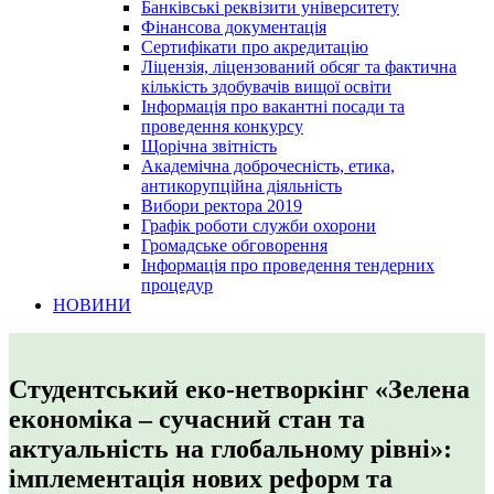
Банківські реквізити університету
Фінансова документація
Сертифікати про акредитацію
Ліцензія, ліцензований обсяг та фактична
кількість здобувачів вищої освіти
Інформація про вакантні посади та
проведення конкурсу
Щорічна звітність
Академічна доброчесність, етика,
антикорупційна діяльність
Вибори ректора 2019
Графік роботи служби охорони
Громадське обговорення
Інформація про проведення тендерних
процедур
НОВИНИ
Студентський еко-нетворкінг «Зелена
економіка – сучасний стан та
актуальність на глобальному рівні»:
імплементація нових реформ та