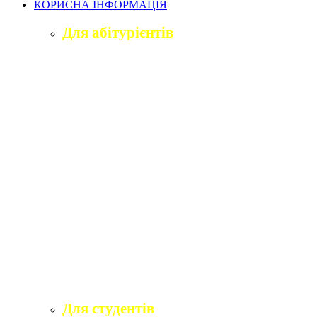
КОРИСНА ІНФОРМАЦІЯ
Для абітурієнтів
Приймальна комісія університету
Оголошення про вступ
ПІДГОТОВЧЕ ВІДДІЛЕННЯ «ВІДКРИТИЙ
ШЛЯХ ДО ВИЩОЇ ОСВІТИ»
Правила прийому на навчання
Учаснику національного мультипредметного
тесту
Учаснику єдиного вступного іспиту та
єдиного фахового вступного випробування
Програми вступних іспитів
Розклади вступних випробувань
Інформаційні матеріали приймальної комісії
для абітурієнтів
Для студентів