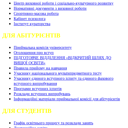
Центр виховної роботи і соціально-культурного розвитку
Нормативні документи з виховної роботи
Спортивно-масова робота
Кабінет психолога
Інститут кураторства
ДЛЯ АБІТУРІЄНТІВ
Приймальна комісія університету
Оголошення про вступ
ПІДГОТОВЧЕ ВІДДІЛЕННЯ «ВІДКРИТИЙ ШЛЯХ ДО
ВИЩОЇ ОСВІТИ»
Правила прийому на навчання
Учаснику національного мультипредметного тесту
Учаснику єдиного вступного іспиту та єдиного фахового
вступного випробування
Програми вступних іспитів
Розклади вступних випробувань
Інформаційні матеріали приймальної комісії для абітурієнтів
ДЛЯ СТУДЕНТІВ
Графік освітнього процесу та розклади занять
Дистанційна освіта