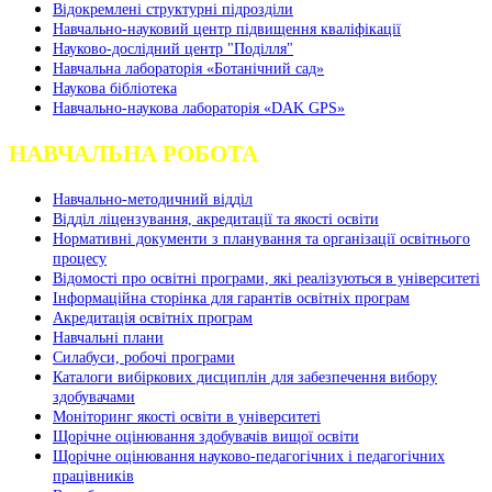
Відокремлені структурні підрозділи
Навчально-науковий центр підвищення кваліфікації
Науково-дослідний центр "Поділля"
Навчальна лабораторія «Ботанічний сад»
Наукова бібліотека
Навчально-наукова лабораторія «DAK GPS»
НАВЧАЛЬНА РОБОТА
Навчально-методичний відділ
Відділ ліцензування, акредитації та якості освіти
Нормативні документи з планування та організації освітнього
процесу
Відомості про освітні програми, які реалізуються в університеті
Інформаційна сторінка для гарантів освітніх програм
Акредитація освітніх програм
Навчальні плани
Силабуси, робочі програми
Каталоги вибіркових дисциплін для забезпечення вибору
здобувачами
Моніторинг якості освіти в університеті
Щорічне оцінювання здобувачів вищої освіти
Щорічне оцінювання науково-педагогічних і педагогічних
працівників