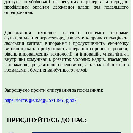
доступі, опубліковані на ресурсах партнерів та передані
профільним органам державної влади для подальшого
опрацювання.
Дослідження охоплює ключові системні напрями
функціонування агросектору, зокрема: кадрову ситуацію та
людський капітал, вигорання і продуктивність, економіку
виробництва та прибутковість, операційні процеси і ризики,
рівень впровадження технологій та інновацій, управління і
внутрішні комунікації, розвиток молодих кадрів, взаємодію
з державою, регуляторне середовище, а також співпрацю з
громадами і бачення майбутнього галузі.
Запрошуємо пройти опитування за посиланням:
https://forms.gle/k2qgUSxEr9SFpjhd7
ПРИЄДНУЙТЕСЬ ДО НАС: