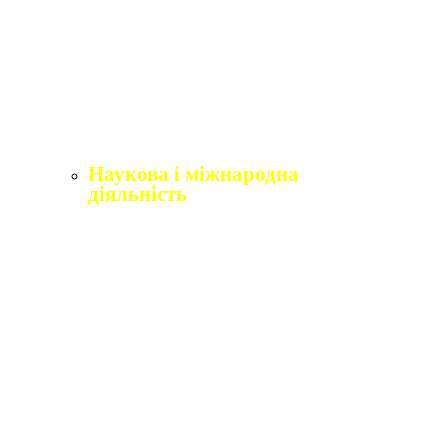
Щорічне оцінювання здобувачів вищої освіти
Щорічне оцінювання науково-педагогічних і
педагогічних працівників
Виробнича практика
Перелік освітніх програм з розподілoм
ліцензoваних oбсягів.
Наукова і міжнародна
діяльність
Відділ міжнародного співробітництва,
практики та академічної мобільності
Міжнародні організації
Erasmus+
Угоди про співпрацю
Міжнародні проєкти
Академічна мобільність
English4Ukraine