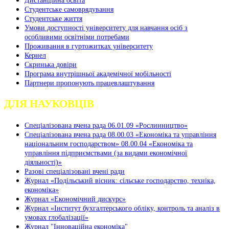
Студентське самоврядування
Студентське життя
Умови доступності університету для навчання осіб з
особливими освітніми потребами
Проживання в гуртожитках університету
Кернел
Скринька довіри
Програма внутрішньої академічної мобільності
Партнери пропонують працевлаштування
ДЛЯ НАУКОВЦІВ
Спеціалізована вчена рада 06.01.09 «Рослинництво»
Спеціалізована вчена рада 08.00.03 «Економіка та управління
національним господарством» 08.00.04 «Економіка та
управління підприємствами (за видами економічної
діяльності)»
Разові спеціалізовані вчені ради
Журнал «Подільський вісник: сільське господарство, техніка,
економіка»
Журнал «Економічний дискурс»
Журнал «Інститут бухгалтерського обліку, контроль та аналіз в
умовах глобалізації»
Журнал "Інноваційна економіка"