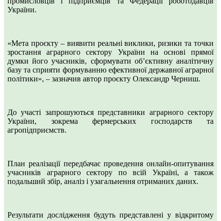
промисловців і підприємців та Федерації роботодавців
України.
«Мета проєкту – виявити реальні виклики, ризики та точки
зростання аграрного сектору України на основі прямої
думки його учасників, сформувати об’єктивну аналітичну
базу та сприяти формуванню ефективної державної аграрної
політики», – зазначив автор проєкту Олександр Черниш.
До участі запрошуються представники аграрного сектору
України, зокрема фермерських господарств та
агропідприємств.
План реалізації передбачає проведення онлайн-опитування
учасників аграрного сектору по всій Україні, а також
подальший збір, аналіз і узагальнення отриманих даних.
Результати дослідження будуть представлені у відкритому