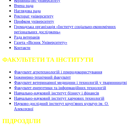
Керівництво університету
Вчена рада
Наглядова рада
Ректорат університету
Профком університету
Громадська організація «Інститут соціально-економічних
регіональних досліджень»
Рада ветеранів
Газета «Вісник Університету»
Контакти
ФАКУЛЬТЕТИ ТА ІНСТИТУТИ
Факультет агротехнологій і природокористування
Інженерно-технічний факультет
Факультет ветеринарної медицини і технологій у тваринництві
Факультет енергетики та інформаційних технологій
Навчально-науковий інститут бізнесу і фінансів
Навчально-науковий інститут харчових технологій
Науково-дослідний інститут круп'яних культур ім. О.
Алексеєвої
ПІДРОЗДІЛИ