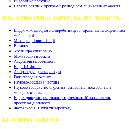
Виробнича практика
Перелік освітніх програм з розподілoм ліцензoваних oбсягів.
НАУКОВА І МІЖНАРОДНА ДІЯЛЬНІСТЬ
Відділ міжнародного співробітництва, практики та академічної
мобільності
Міжнародні організації
Erasmus+
Угоди про співпрацю
Міжнародні проєкти
Академічна мобільність
English4Ukraine
Аспірантура, докторантура
Рада молодих вчених
Науково-дослідна частина
Наукове товариство студентів, аспірантів, докторантів і
молодих вчених
Відділ дорадництва, трансферу технологій та патентно-
проєктної діяльності
Фотоальбом "Наука університету"
ВИХОВНА РОБОТА