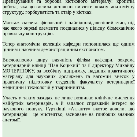
Препарування та обробка кісткового матеріалу: кропітка
робота, яка дозволила детально вивчити кожну анатомічну
структуру, горбкуватість та отвір у кістках.
Монтаж скелета: фінальний і найвідповідальніший етап, під
час якого окремі елементи поєдналися у цілісну, біомеханічно
правильну конструкцію.
Тепер анатомічна колекція кафедри поповнилася ще одним
цінним і наочним демонстраційним експонатом.
Висловлюємо щиру вдячність філіям кафедри, зокрема
ветеринарній клініці "Пан Коцький" та її директору Михайлу
МОЧЕРНЮКУ, за всебічну підтримку, надання практичного
матеріалу для наукових досліджень та вагомий внесок у
практичну підготовку студентів факультету ветеринарної
медицини і технологій у тваринництві.
Участь у таких заходах не лише розвиває клінічне мислення
майбутніх ветеринарів, а й запалює справжній інтерес до
наукового пошуку. Гуртківці «Атланту» вкотре довели, що
ветеринарія - це мистецтво, засноване на глибоких знаннях
анатомії.