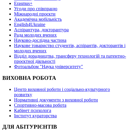
Erasmus+
Угоди про співпрацю
Міжнародні проєкти
Академічна мобільність
English4Ukraine
Аспірантура, докторантура
Рада молодих вчених
Науково-дослідна частина
Наукове товариство студентів, аспірантів, докторантів і
молодих вчених
Відділ дорадництва, трансферу технологій та патентно-
проєктної діяльності
Фотоальбом "Наука університету"
ВИХОВНА РОБОТА
Центр виховної роботи і соціально-культурного
розвитку
Нормативні документи з виховної роботи
Спортивно-масова робота
Кабінет психолога
Інститут кураторства
ДЛЯ АБІТУРІЄНТІВ