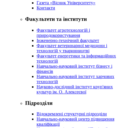
Газета «Вісник Університету»
Контакти
Факультети та інститути
Факультет агротехнологій і
природокористування
Інженерно-технічний факультет
Факультет ветеринарної медицини і
технологій у тваринництві
Факультет енергетики та інформаційних
технологій
Навчально-науковий інститут бізнесу і
фінансів
Навчально-науковий інститут харчових
технологій
Науково-дослідний інститут круп'яних
культур ім. О. Алексеєвої
Підрозділи
Відокремлені структурні підрозділи
Навчально-науковий центр підвищення
кваліфікації