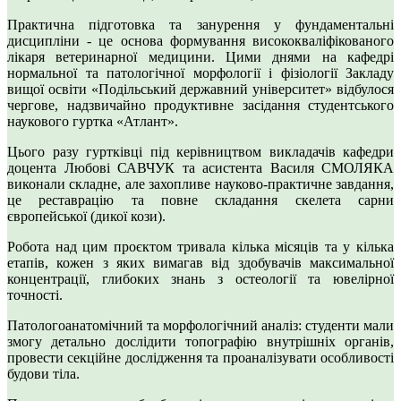
Практична підготовка та занурення у фундаментальні
дисципліни - це основа формування висококваліфікованого
лікаря ветеринарної медицини. Цими днями на кафедрі
нормальної та патологічної морфології і фізіології Закладу
вищої освіти «Подільський державний університет» відбулося
чергове, надзвичайно продуктивне засідання студентського
наукового гуртка «Атлант».
Цього разу гуртківці під керівництвом викладачів кафедри
доцента Любові САВЧУК та асистента Василя СМОЛЯКА
виконали складне, але захопливе науково-практичне завдання,
це реставрацію та повне складання скелета сарни
європейської (дикої кози).
Робота над цим проєктом тривала кілька місяців та у кілька
етапів, кожен з яких вимагав від здобувачів максимальної
концентрації, глибоких знань з остеології та ювелірної
точності.
Патологоанатомічний та морфологічний аналіз: студенти мали
змогу детально дослідити топографію внутрішніх органів,
провести секційне дослідження та проаналізувати особливості
будови тіла.