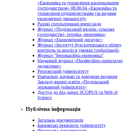
«Економіка та управління національним
господарством» 08.00.04 «Економіка та
управління підприємствами (за видами
економічної діяльності)»
Разові спеціалізовані вчені ради
Журнал «Подільський вісник: сільське
господарство, техніка, економіка»
Журнал «Економічний дискурс»
Журнал «Інститут бухгалтерського обліку,
контроль та аналіз в умовах глобалізації»
Журнал "Інноваційна економіка"
Науковий журнал «Професійно-прикладні
дидактики»
Репозитарій університету
Навчальні, наукові та довідкові видання
Закладу вищої освіти «Подільський
державний університет»
Доступ до баз даних SCOPUS та Web of
Science
Публічна інформація
Загальна документація
Банківські реквізити університету
Фінансова документація