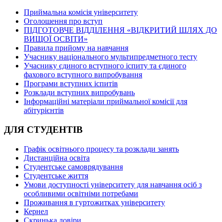
Приймальна комісія університету
Оголошення про вступ
ПІДГОТОВЧЕ ВІДДІЛЕННЯ «ВІДКРИТИЙ ШЛЯХ ДО
ВИЩОЇ ОСВІТИ»
Правила прийому на навчання
Учаснику національного мультипредметного тесту
Учаснику єдиного вступного іспиту та єдиного
фахового вступного випробування
Програми вступних іспитів
Розклади вступних випробувань
Інформаційні матеріали приймальної комісії для
абітурієнтів
ДЛЯ СТУДЕНТІВ
Графік освітнього процесу та розклади занять
Дистанційна освіта
Студентське самоврядування
Студентське життя
Умови доступності університету для навчання осіб з
особливими освітніми потребами
Проживання в гуртожитках університету
Кернел
Скринька довіри