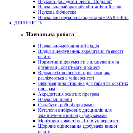
Науково-дослідний центр "Поділля"
Навчальна лабораторія «Ботанічний сад»
Наукова бібліотека
Навчально-наукова лабораторія «DAK GPS»
ДІЯЛЬНІСТЬ
Навчальна робота
Навчально-методичний відділ
Відділ ліцензування, акредитації та якості
освіти
Нормативні документи з планування та
організації освітнього процесу
Відомості про освітні програми, які
реалізуються в університеті
Інформаційна сторінка для гарантів освітніх
програм
Акредитація освітніх програм
Навчальні плани
Силабуси, робочі програми
Каталоги вибіркових дисциплін для
забезпечення вибору здобувачами
Моніторинг якості освіти в університеті
Щорічне оцінювання здобувачів вищої
освіти