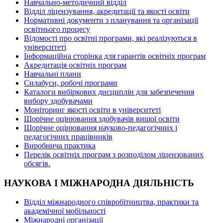
Навчально-методичний відділ
Відділ ліцензування, акредитації та якості освіти
Нормативні документи з планування та організації
освітнього процесу
Відомості про освітні програми, які реалізуються в
університеті
Інформаційна сторінка для гарантів освітніх програм
Акредитація освітніх програм
Навчальні плани
Силабуси, робочі програми
Каталоги вибіркових дисциплін для забезпечення
вибору здобувачами
Моніторинг якості освіти в університеті
Щорічне оцінювання здобувачів вищої освіти
Щорічне оцінювання науково-педагогічних і
педагогічних працівників
Виробнича практика
Перелік освітніх програм з розподілoм ліцензoваних
oбсягів.
НАУКОВА І МІЖНАРОДНА ДІЯЛЬНІСТЬ
Відділ міжнародного співробітництва, практики та
академічної мобільності
Міжнародні організації