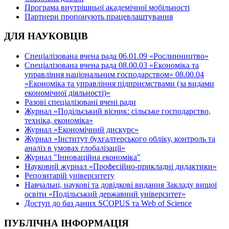
Програма внутрішньої академічної мобільності
Партнери пропонують працевлаштування
ДЛЯ НАУКОВЦІВ
Спеціалізована вчена рада 06.01.09 «Рослинництво»
Спеціалізована вчена рада 08.00.03 «Економіка та
управління національним господарством» 08.00.04
«Економіка та управління підприємствами (за видами
економічної діяльності)»
Разові спеціалізовані вчені ради
Журнал «Подільський вісник: сільське господарство,
техніка, економіка»
Журнал «Економічний дискурс»
Журнал «Інститут бухгалтерського обліку, контроль та
аналіз в умовах глобалізації»
Журнал "Інноваційна економіка"
Науковий журнал «Професійно-прикладні дидактики»
Репозитарій університету
Навчальні, наукові та довідкові видання Закладу вищої
освіти «Подільський державний університет»
Доступ до баз даних SCOPUS та Web of Science
ПУБЛІЧНА ІНФОРМАЦІЯ