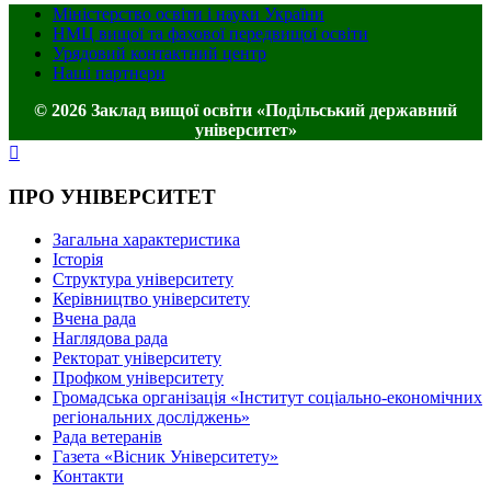
Міністерство освіти і науки України
НМЦ вищої та фахової передвищої освіти
Урядовий контактний центр
Наші партнери
© 2026 Заклад вищої освіти «Подільський державний
університет»
ПРО УНІВЕРСИТЕТ
Загальна характеристика
Історія
Структура університету
Керівництво університету
Вчена рада
Наглядова рада
Ректорат університету
Профком університету
Громадська організація «Інститут соціально-економічних
регіональних досліджень»
Рада ветеранів
Газета «Вісник Університету»
Контакти