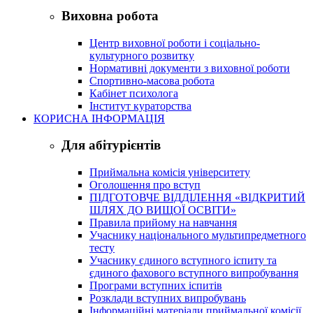
Виховна робота
Центр виховної роботи і соціально-
культурного розвитку
Нормативні документи з виховної роботи
Спортивно-масова робота
Кабінет психолога
Інститут кураторства
КОРИСНА ІНФОРМАЦІЯ
Для абітурієнтів
Приймальна комісія університету
Оголошення про вступ
ПІДГОТОВЧЕ ВІДДІЛЕННЯ «ВІДКРИТИЙ
ШЛЯХ ДО ВИЩОЇ ОСВІТИ»
Правила прийому на навчання
Учаснику національного мультипредметного
тесту
Учаснику єдиного вступного іспиту та
єдиного фахового вступного випробування
Програми вступних іспитів
Розклади вступних випробувань
Інформаційні матеріали приймальної комісії