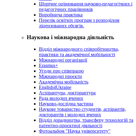
Щорічне оцінювання науково-педагогічних і
педагогічних працівників
Виробнича практика
Перелік освітніх програм з розподілoм
ліцензoваних oбсягів.
Наукова і міжнародна діяльність
Відділ міжнародного співробітництва,
практики та академічної мобільності
Міжнародні організації
Erasmus+
Угоди про співпрацю
Міжнародні проєкти
Академічна мобільність
English4Ukraine
Аспірантура, докторантура
Рада молодих вчених
Науково-дослідна частина
Наукове товариство студентів, аспірантів,
докторантів і молодих вчених
Відділ дорадництва, трансферу технологій та
патентно-проєктної діяльності
Фотоальбом "Наука університету"