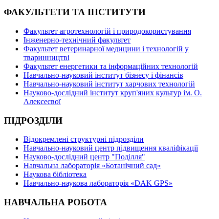
ФАКУЛЬТЕТИ ТА ІНСТИТУТИ
Факультет агротехнологій і природокористування
Інженерно-технічний факультет
Факультет ветеринарної медицини і технологій у
тваринництві
Факультет енергетики та інформаційних технологій
Навчально-науковий інститут бізнесу і фінансів
Навчально-науковий інститут харчових технологій
Науково-дослідний інститут круп'яних культур ім. О.
Алексеєвої
ПІДРОЗДІЛИ
Відокремлені структурні підрозділи
Навчально-науковий центр підвищення кваліфікації
Науково-дослідний центр "Поділля"
Навчальна лабораторія «Ботанічний сад»
Наукова бібліотека
Навчально-наукова лабораторія «DAK GPS»
НАВЧАЛЬНА РОБОТА