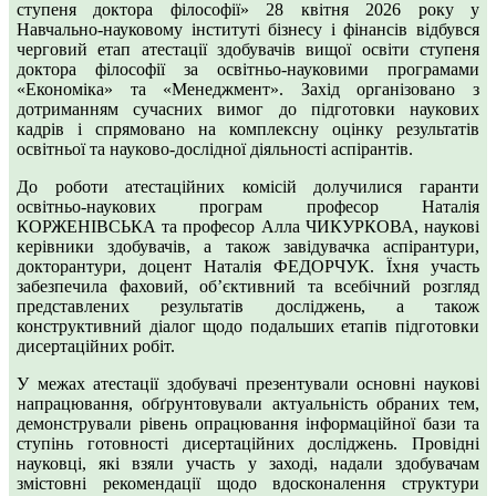
ступеня доктора філософії» 28 квітня 2026 року у
Навчально-науковому інституті бізнесу і фінансів відбувся
черговий етап атестації здобувачів вищої освіти ступеня
доктора філософії за освітньо-науковими програмами
«Економіка» та «Менеджмент». Захід організовано з
дотриманням сучасних вимог до підготовки наукових
кадрів і спрямовано на комплексну оцінку результатів
освітньої та науково-дослідної діяльності аспірантів.
До роботи атестаційних комісій долучилися гаранти
освітньо-наукових програм професор Наталія
КОРЖЕНІВСЬКА та професор Алла ЧИКУРКОВА, наукові
керівники здобувачів, а також завідувачка аспірантури,
докторантури, доцент Наталія ФЕДОРЧУК. Їхня участь
забезпечила фаховий, об’єктивний та всебічний розгляд
представлених результатів досліджень, а також
конструктивний діалог щодо подальших етапів підготовки
дисертаційних робіт.
У межах атестації здобувачі презентували основні наукові
напрацювання, обґрунтовували актуальність обраних тем,
демонстрували рівень опрацювання інформаційної бази та
ступінь готовності дисертаційних досліджень. Провідні
науковці, які взяли участь у заході, надали здобувачам
змістовні рекомендації щодо вдосконалення структури