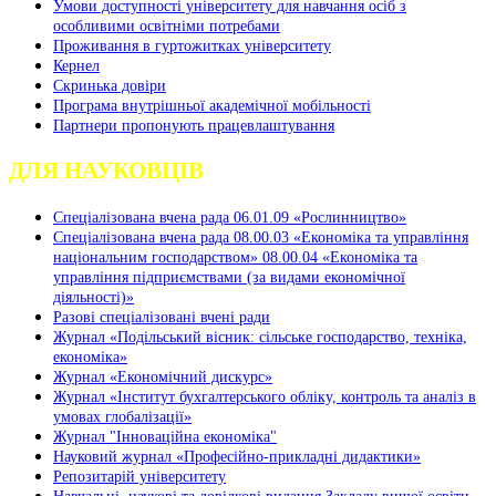
Умови доступності університету для навчання осіб з
особливими освітніми потребами
Проживання в гуртожитках університету
Кернел
Скринька довіри
Програма внутрішньої академічної мобільності
Партнери пропонують працевлаштування
ДЛЯ НАУКОВЦІВ
Спеціалізована вчена рада 06.01.09 «Рослинництво»
Спеціалізована вчена рада 08.00.03 «Економіка та управління
національним господарством» 08.00.04 «Економіка та
управління підприємствами (за видами економічної
діяльності)»
Разові спеціалізовані вчені ради
Журнал «Подільський вісник: сільське господарство, техніка,
економіка»
Журнал «Економічний дискурс»
Журнал «Інститут бухгалтерського обліку, контроль та аналіз в
умовах глобалізації»
Журнал "Інноваційна економіка"
Науковий журнал «Професійно-прикладні дидактики»
Репозитарій університету