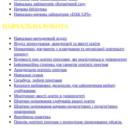
Навчальна лабораторія «Ботанічний сад»
Наукова бібліотека
Навчально-наукова лабораторія «DAK GPS»
НАВЧАЛЬНА РОБОТА
Навчально-методичний відділ
Відділ ліцензування, акредитації та якості освіти
Нормативні документи з планування та організації освітнього
процесу
Відомості про освітні програми, які реалізуються в університеті
Інформаційна сторінка для гарантів освітніх програм
Акредитація освітніх програм
Навчальні плани
Силабуси, робочі програми
Каталоги вибіркових дисциплін для забезпечення вибору
здобувачами
Моніторинг якості освіти в університеті
Щорічне оцінювання здобувачів вищої освіти
Щорічне оцінювання науково-педагогічних і педагогічних
працівників
Виробнича практика
Перелік освітніх програм з розподілoм ліцензoваних oбсягів.