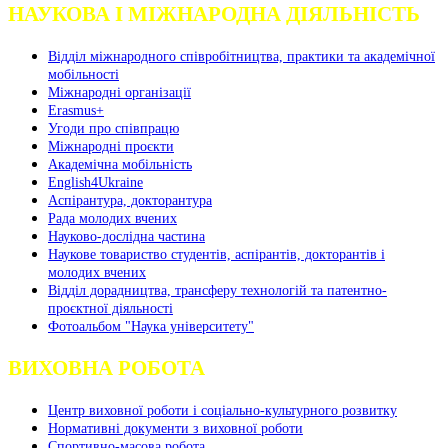
НАУКОВА І МІЖНАРОДНА ДІЯЛЬНІСТЬ
Відділ міжнародного співробітництва, практики та академічної
мобільності
Міжнародні організації
Erasmus+
Угоди про співпрацю
Міжнародні проєкти
Академічна мобільність
English4Ukraine
Аспірантура, докторантура
Рада молодих вчених
Науково-дослідна частина
Наукове товариство студентів, аспірантів, докторантів і
молодих вчених
Відділ дорадництва, трансферу технологій та патентно-
проєктної діяльності
Фотоальбом "Наука університету"
ВИХОВНА РОБОТА
Центр виховної роботи і соціально-культурного розвитку
Нормативні документи з виховної роботи
Спортивно-масова робота