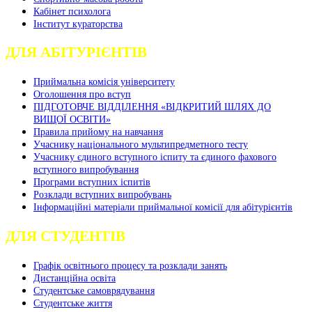
Кабінет психолога
Інститут кураторства
ДЛЯ АБІТУРІЄНТІВ
Приймальна комісія університету
Оголошення про вступ
ПІДГОТОВЧЕ ВІДДІЛЕННЯ «ВІДКРИТИЙ ШЛЯХ ДО
ВИЩОЇ ОСВІТИ»
Правила прийому на навчання
Учаснику національного мультипредметного тесту
Учаснику єдиного вступного іспиту та єдиного фахового
вступного випробування
Програми вступних іспитів
Розклади вступних випробувань
Інформаційні матеріали приймальної комісії для абітурієнтів
ДЛЯ СТУДЕНТІВ
Графік освітнього процесу та розклади занять
Дистанційна освіта
Студентське самоврядування
Студентське життя