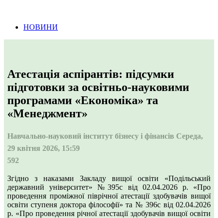
Інформація про проведення тендерних
процедур
НОВИНИ
Атестація аспірантів: підсумки
підготовки за освітньо-науковими
програмами «Економіка» та
«Менеджмент»
Навчально-науковий інститут бізнесу і фінансів
Середа,
29 квітня 2026, 15:59
592
Згідно з наказами Закладу вищої освіти «Подільський
державний університет» №395с від 02.04.2026 р. «Про
проведення проміжної піврічної атестації здобувачів вищої
освіти ступеня доктора філософії» та № 396с від 02.04.2026
р. «Про проведення річної атестації здобувачів вищої освіти