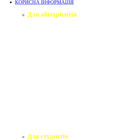
КОРИСНА ІНФОРМАЦІЯ
Для абітурієнтів
Приймальна комісія університету
Оголошення про вступ
ПІДГОТОВЧЕ ВІДДІЛЕННЯ «ВІДКРИТИЙ
ШЛЯХ ДО ВИЩОЇ ОСВІТИ»
Правила прийому на навчання
Учаснику національного мультипредметного
тесту
Учаснику єдиного вступного іспиту та
єдиного фахового вступного випробування
Програми вступних іспитів
Розклади вступних випробувань
Інформаційні матеріали приймальної комісії
для абітурієнтів
Для студентів