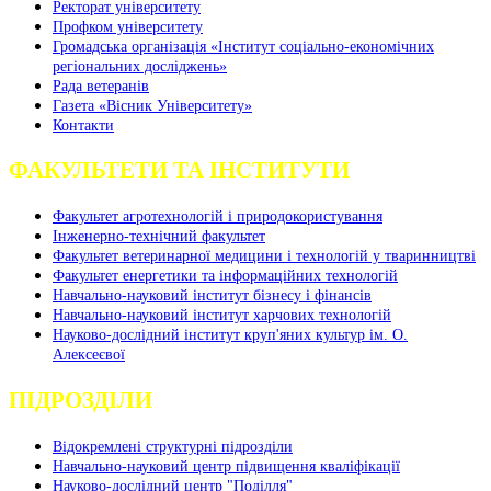
Ректорат університету
Профком університету
Громадська організація «Інститут соціально-економічних
регіональних досліджень»
Рада ветеранів
Газета «Вісник Університету»
Контакти
ФАКУЛЬТЕТИ ТА ІНСТИТУТИ
Факультет агротехнологій і природокористування
Інженерно-технічний факультет
Факультет ветеринарної медицини і технологій у тваринництві
Факультет енергетики та інформаційних технологій
Навчально-науковий інститут бізнесу і фінансів
Навчально-науковий інститут харчових технологій
Науково-дослідний інститут круп'яних культур ім. О.
Алексеєвої
ПІДРОЗДІЛИ
Відокремлені структурні підрозділи
Навчально-науковий центр підвищення кваліфікації
Науково-дослідний центр "Поділля"