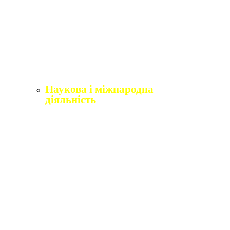
Щорічне оцінювання здобувачів вищої освіти
Щорічне оцінювання науково-педагогічних і
педагогічних працівників
Виробнича практика
Перелік освітніх програм з розподілoм
ліцензoваних oбсягів.
Наукова і міжнародна
діяльність
Відділ міжнародного співробітництва,
практики та академічної мобільності
Міжнародні організації
Erasmus+
Угоди про співпрацю
Міжнародні проєкти
Академічна мобільність
English4Ukraine