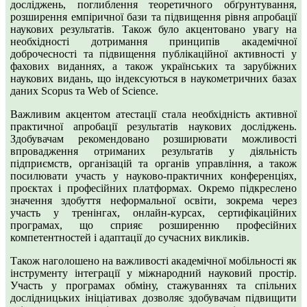
досліджень, поглиблення теоретичного обґрунтування,
розширення емпіричної бази та підвищення рівня апробації
наукових результатів. Також було акцентовано увагу на
необхідності дотримання принципів академічної
доброчесності та підвищення публікаційної активності у
фахових виданнях, а також українських та зарубіжних
наукових видань, що індексуються в наукометричних базах
даних Scopus та Web of Science.
Важливим акцентом атестації стала необхідність активної
практичної апробації результатів наукових досліджень.
Здобувачам рекомендовано розширювати можливості
впровадження отриманих результатів у діяльність
підприємств, організацій та органів управління, а також
посилювати участь у науково-практичних конференціях,
проєктах і професійних платформах. Окремо підкреслено
значення здобуття неформальної освіти, зокрема через
участь у тренінгах, онлайн-курсах, сертифікаційних
програмах, що сприяє розширенню професійних
компетентностей і адаптації до сучасних викликів.
Також наголошено на важливості академічної мобільності як
інструменту інтеграції у міжнародний науковий простір.
Участь у програмах обміну, стажуваннях та спільних
дослідницьких ініціативах дозволяє здобувачам підвищити