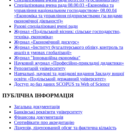
Спеціалізована вчена рада 08.00.03 «Економіка та
управління національним господарством» 08.00.04
«Економіка та управління підприємствами (за видами
економічної діяльності)»
Разові спеціалізовані вчені ради
Журнал «Подільський вісник: сільське господарство,
техніка, економіка»
Журнал «Економічний дискурс»
Журнал «Інститут бухгалтерського обліку, контроль та
аналіз в умовах глобалізації»
Журнал "Інноваційна економіка"
Науковий журнал «Професійно-прикладні дидактики»
Репозитарій університету
Навчальні, наукові та довідкові видання Закладу вищої
освіти «Подільський державний університет»
Доступ до баз даних SCOPUS та Web of Science
ПУБЛІЧНА ІНФОРМАЦІЯ
Загальна документація
Банківські реквізити університету
Фінансова документація
Сертифікати про акредитацію
Ліцензія, ліцензований обсяг та фактична кількість