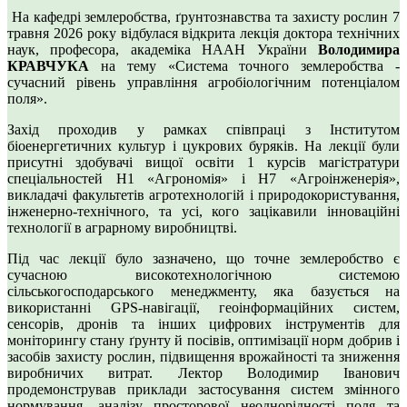
На кафедрі землеробства, ґрунтознавства та захисту рослин 7
травня 2026 року відбулася відкрита лекція доктора технічних
наук, професора, академіка НААН України
Володимира
КРАВЧУКА
на тему «Система точного землеробства -
сучасний рівень управління агробіологічним потенціалом
поля».
Захід проходив у рамках співпраці з Інститутом
біоенергетичних культур і цукрових буряків. На лекції були
присутні здобувачі вищої освіти 1 курсів магістратури
спеціальностей Н1 «Агрономія» і Н7 «Агроінженерія»,
викладачі факультетів агротехнологій і природокористування,
інженерно-технічного, та усі, кого зацікавили інноваційні
технології в аграрному виробництві.
Під час лекції було зазначено, що точне землеробство є
сучасною високотехнологічною системою
сільськогосподарського менеджменту, яка базується на
використанні GPS-навігації, геоінформаційних систем,
сенсорів, дронів та інших цифрових інструментів для
моніторингу стану ґрунту й посівів, оптимізації норм добрив і
засобів захисту рослин, підвищення врожайності та зниження
виробничих витрат. Лектор Володимир Іванович
продемонстрував приклади застосування систем змінного
нормування, аналізу просторової неоднорідності поля та