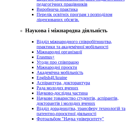
педагогічних працівників
Виробнича практика
Перелік освітніх програм з розподілoм
ліцензoваних oбсягів.
Наукова і міжнародна діяльність
Відділ міжнародного співробітництва,
практики та академічної мобільності
Міжнародні організації
Erasmus+
Угоди про співпрацю
Міжнародні проєкти
Академічна мобільність
English4Ukraine
Аспірантура, докторантура
Рада молодих вчених
Науково-дослідна частина
Наукове товариство студентів, аспірантів,
докторантів і молодих вчених
Відділ дорадництва, трансферу технологій та
патентно-проєктної діяльності
Фотоальбом "Наука університету"