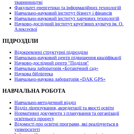
тваринництві
Факультет енергетики та інформаційних технологій
Навчально-науковий інститут бізнесу і фінансів
Навчально-науковий інститут харчових технологій
Науково-дослідний інститут круп'яних культур ім. О.
Алексеєвої
ПІДРОЗДІЛИ
Відокремлені структурні підрозділи
Навчально-науковий центр підвищення кваліфікації
Науково-дослідний центр "Поділля"
Навчальна лабораторія «Ботанічний сад»
Наукова бібліотека
Навчально-наукова лабораторія «DAK GPS»
НАВЧАЛЬНА РОБОТА
Навчально-методичний відділ
Відділ ліцензування, акредитації та якості освіти
Нормативні документи з планування та організації
освітнього процесу
Відомості про освітні програми, які реалізуються в
університеті