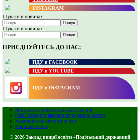
INSTAGRAM
Шукати в новинах
Пошук
Шукати в новинах
Пошук
ПРИЄДНУЙТЕСЬ ДО НАС:
ПДУ в FACEBOOK
ПДУ в YOUTUBE
ПДУ в INSTAGRAM
Міністерство освіти і науки України
НМЦ вищої та фахової передвищої освіти
Урядовий контактний центр
Наші партнери
© 2026 Заклад вищої освіти «Подільський державний