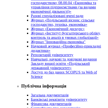
господарством» 08.00.04 «Економіка та
управління підприємствами (за видами
економічної діяльності)»
Разові спеціалізовані вчені ради
Журнал «Подільський вісник: сільське
господарство, техніка, економіка»
Журнал «Економічний дискурс»
Журнал «Інститут бухгалтерського обліку,
контроль та аналіз в умовах глобалізації»
Журнал "Інноваційна економіка"
Науковий журнал «Професійно-прикладні
дидактики»
Репозитарій університету
Навчальні, наукові та довідкові видання
Закладу вищої освіти «Подільський
державний університет»
Доступ до баз даних SCOPUS та Web of
Science
Публічна інформація
Загальна документація
Банківські реквізити університету
Фінансова документація