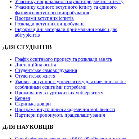
Учаснику національного мультипредметного тесту
Учаснику єдиного вступного іспиту та єдиного
фахового вступного випробування
Програми вступних іспитів
Розклади вступних випробувань
Інформаційні матеріали приймальної комісії для
абітурієнтів
ДЛЯ СТУДЕНТІВ
Графік освітнього процесу та розклади занять
Дистанційна освіта
Студентське самоврядування
Студентське життя
Умови доступності університету для навчання осіб з
особливими освітніми потребами
Проживання в гуртожитках університету
Кернел
Скринька довіри
Програма внутрішньої академічної мобільності
Партнери пропонують працевлаштування
ДЛЯ НАУКОВЦІВ
Спеціалізована вчена рада 06.01.09 «Рослинництво»