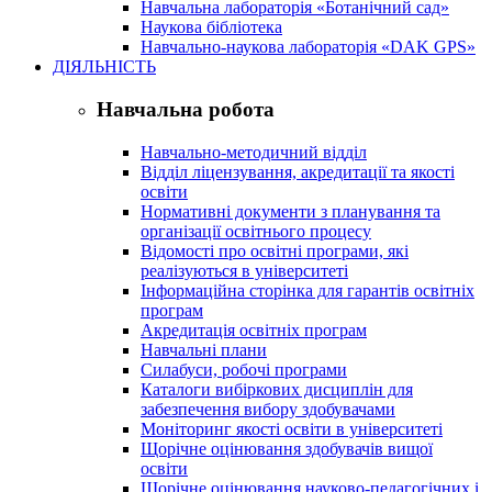
Навчальна лабораторія «Ботанічний сад»
Наукова бібліотека
Навчально-наукова лабораторія «DAK GPS»
ДІЯЛЬНІСТЬ
Навчальна робота
Навчально-методичний відділ
Відділ ліцензування, акредитації та якості
освіти
Нормативні документи з планування та
організації освітнього процесу
Відомості про освітні програми, які
реалізуються в університеті
Інформаційна сторінка для гарантів освітніх
програм
Акредитація освітніх програм
Навчальні плани
Силабуси, робочі програми
Каталоги вибіркових дисциплін для
забезпечення вибору здобувачами
Моніторинг якості освіти в університеті
Щорічне оцінювання здобувачів вищої
освіти
Щорічне оцінювання науково-педагогічних і