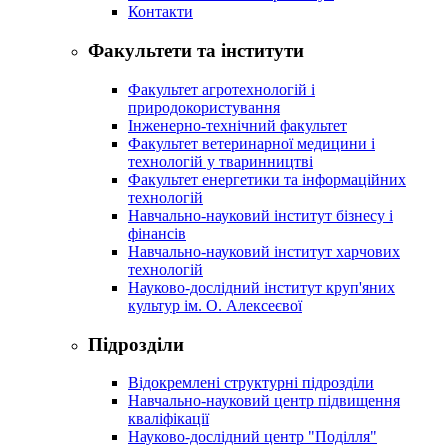
Контакти
Факультети та інститути
Факультет агротехнологій і
природокористування
Інженерно-технічний факультет
Факультет ветеринарної медицини і
технологій у тваринництві
Факультет енергетики та інформаційних
технологій
Навчально-науковий інститут бізнесу і
фінансів
Навчально-науковий інститут харчових
технологій
Науково-дослідний інститут круп'яних
культур ім. О. Алексеєвої
Підрозділи
Відокремлені структурні підрозділи
Навчально-науковий центр підвищення
кваліфікації
Науково-дослідний центр "Поділля"