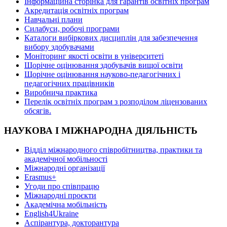
Інформаційна сторінка для гарантів освітніх програм
Акредитація освітніх програм
Навчальні плани
Силабуси, робочі програми
Каталоги вибіркових дисциплін для забезпечення
вибору здобувачами
Моніторинг якості освіти в університеті
Щорічне оцінювання здобувачів вищої освіти
Щорічне оцінювання науково-педагогічних і
педагогічних працівників
Виробнича практика
Перелік освітніх програм з розподілoм ліцензoваних
oбсягів.
НАУКОВА І МІЖНАРОДНА ДІЯЛЬНІСТЬ
Відділ міжнародного співробітництва, практики та
академічної мобільності
Міжнародні організації
Erasmus+
Угоди про співпрацю
Міжнародні проєкти
Академічна мобільність
English4Ukraine
Аспірантура, докторантура