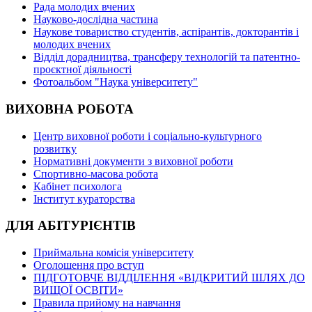
Рада молодих вчених
Науково-дослідна частина
Наукове товариство студентів, аспірантів, докторантів і
молодих вчених
Відділ дорадництва, трансферу технологій та патентно-
проєктної діяльності
Фотоальбом "Наука університету"
ВИХОВНА РОБОТА
Центр виховної роботи і соціально-культурного
розвитку
Нормативні документи з виховної роботи
Спортивно-масова робота
Кабінет психолога
Інститут кураторства
ДЛЯ АБІТУРІЄНТІВ
Приймальна комісія університету
Оголошення про вступ
ПІДГОТОВЧЕ ВІДДІЛЕННЯ «ВІДКРИТИЙ ШЛЯХ ДО
ВИЩОЇ ОСВІТИ»
Правила прийому на навчання