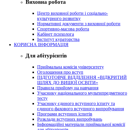
Виховна робота
Центр виховної роботи і соціально-
культурного розвитку
Нормативні документи з виховної роботи
Спортивно-масова робота
Кабінет психолога
Інститут кураторства
КОРИСНА ІНФОРМАЦІЯ
Для абітурієнтів
Приймальна комісія університету
Оголошення про вступ
ПІДГОТОВЧЕ ВІДДІЛЕННЯ «ВІДКРИТИЙ
ШЛЯХ ДО ВИЩОЇ ОСВІТИ»
Правила прийому на навчання
Учаснику національного мультипредметного
тесту
Учаснику єдиного вступного іспиту та
єдиного фахового вступного випробування
Програми вступних іспитів
Розклади вступних випробувань
Інформаційні матеріали приймальної комісії
для абітурієнтів