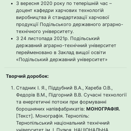
З вересня 2020 року по теперішній час –
доцент кафедри харчових технологій
виробництва й стандартизації харчової
продукції Подільського державного аграрно-
технічного університету.
З 24 листопада 2021р. Подільський
державний аграрно-технічний університет
перейменовано в Заклад вищої освіти
«Подільський державний університет»
Творчий доробок:
Стадник І. Я., Піддубний В.А., Хареба О.В.,
Федорів В.М., Підгорний В.В. Сучасні технології
та енергетичні потоки при формуванні
борошняних напівфабрикатів:
МОНОГРАФІЯ.
[Текст]. Монографія. Тернопіль:
Тернопільський національний технічний
університет ім. І. Пулюя, НАЦІОНАЛЬНА