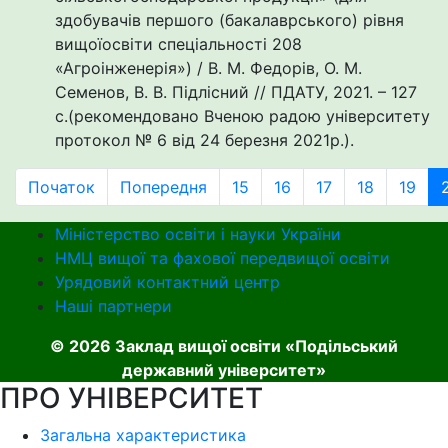
здобувачів першого (бакалаврського) рівня
вищоїосвіти спеціальності 208
«Агроінженерія») / В. М. Федорів, О. М.
Семенов, В. В. Підлісний // ПДАТУ, 2021. – 127
с.(рекомендовано Вченою радою університету
протокол № 6 від 24 березня 2021р.).
Початок
Попередня
15
16
17
18
19
Міністерство освіти і науки України
НМЦ вищої та фахової передвищої освіти
Урядовий контактний центр
Наші партнери
© 2026 Заклад вищої освіти «Подільський
державний університет»
ПРО УНІВЕРСИТЕТ
Загальна характеристика