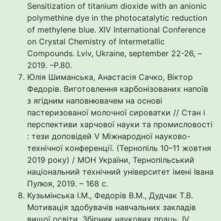
Sensitization of titanium dioxide with an anionic
polymethine dye in the photocatalytic reduction
of methylene blue. XIV International Conference
on Crystal Chemistry of Intermetallic
Compounds. Lviv, Ukraine, september 22-26, –
2019. –P.80.
Юлія Шиманська, Анастасія Сачко, Віктор
Федорів. Виготовлення карбонізованих напоїв
з ягідним наповнювачем на основі
пастеризованої молочної сироватки // Стан і
перспективи харчової науки та промисловості
: тези доповідей V Міжнародної науково-
технічної конференції. (Тернопіль 10–11 жовтня
2019 року) / МОН України, Тернопільський
національний технічний університет імені Івана
Пулюя, 2019. – 168 с.
Кузьмінська І.М., Федорів В.М., Дудчак Т.В.
Мотивація здобувачів навчальних закладів
вищої освіти. Збірник наукових праць IV