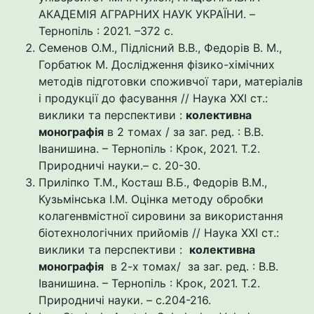
АКАДЕМІЯ АГРАРНИХ НАУК УКРАЇНИ. –
Тернопіль : 2021. –372 с.
Семенов О.М., Підлісний В.В., Федорів В. М.,
Горбатюк М. Дослідження фізико-хімічних
методів підготовки споживчої тари, матеріалів
і продукції до фасування // Наука XXI ст.:
виклики та перспективи :
колективна
монографія
в 2 томах / за заг. ред. : В.В.
Іванишина. – Тернопіль : Крок, 2021. Т.2.
Природничі науки.– с. 20-30.
Приліпко Т.М., Косташ В.Б., Федорів В.М.,
Кузьмінська І.М. Оцінка методу обробки
колагенвмістної сировини за використання
біотехнологічних прийомів // Наука XXI ст.:
виклики та перспективи :
колективна
монографія
в 2-х томах/ за заг. ред. : В.В.
Іванишина. – Тернопіль : Крок, 2021. Т.2.
Природничі науки. – с.204-216.