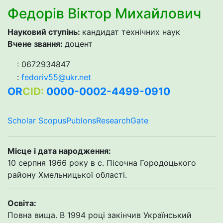
Федорів Віктор Михайлович
Науковий ступінь:
кандидат технічних наук
Вчене звання:
доцент
: 0672934847
:
fedoriv55@ukr.net
OR
CID:
0000-0002-4499-0910
Scholar
Scopus
Publons
ResearchGate
Місце і дата народження:
10 серпня 1966 року в с. Пісочна Городоцького
району Хмельницької області.
Освіта:
Повна вища. В 1994 році закінчив Український