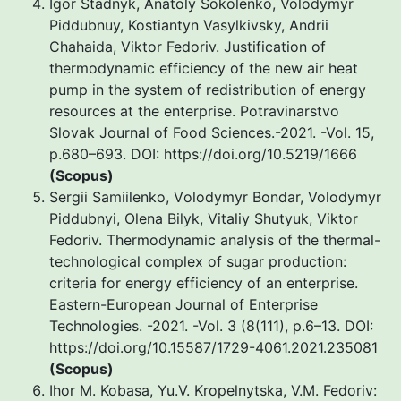
Igor Stadnyk, Anatoly Sokolenko, Volodymyr
Piddubnuy, Kostiantyn Vasylkivsky, Andrii
Chahaida, Viktor Fedoriv. Justification of
thermodynamic efficiency of the new air heat
pump in the system of redistribution of energy
resources at the enterprise. Potravinarstvo
Slovak Journal of Food Sciences.-2021. -Vol. 15,
р.680–693. DOI: https://doi.org/10.5219/1666
(Scopus)
Sergii Samiilenko, Vоlоdymyr Bondar, Volodymyr
Piddubnyi, Olena Bilyk, Vitaliy Shutyuk, Viktor
Fedoriv. Thermodynamic analysis of the thermal-
technological complex of sugar production:
criteria for energy efficiency of an enterprise.
Eastern-European Journal of Enterprise
Technologies. -2021. -Vol. 3 (8(111), р.6–13. DOI:
https://doi.org/10.15587/1729-4061.2021.235081
(Scopus)
Ihor M. Kobasa, Yu.V. Kropelnytska, V.M. Fedoriv: