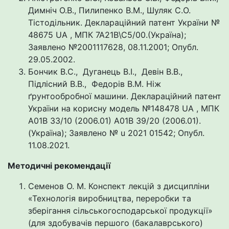
Димніч О.В., Пилипенко В.М., Шуляк С.О.
Тістодільник. Деклараційний патент України №
48675 UA , МПК 7А21В\С5/00.(Україна);
Заявлено №2001117628, 08.11.2001; Опубл.
29.05.2002.
Бончик В.С., Дуганець В.І., Девін В.В.,
Підлісний В.В., Федорів В.М. Ніж
ґрунтообробної машини. Деклараційний патент
України на корисну модель №148478 UA , МПК
A01B 33/10 (2006.01) A01B 39/20 (2006.01).
(Україна); Заявлено № u 2021 01542; Опубл.
11.08.2021.
Методичні рекомендації
Семенов О. М. Конспект лекцій з дисципліни
«Технологія виробництва, переробки та
зберігання сільськогосподарської продукції»
(для здобувачів першого (бакалаврського)