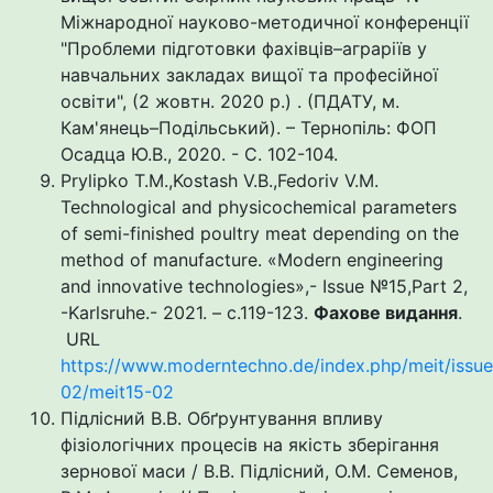
Міжнародної науково-методичної конференції
"Проблеми підготовки фахівців–аграріїв у
навчальних закладах вищої та професійної
освіти", (2 жовтн. 2020 р.) . (ПДАТУ, м.
Кам'янець–Подільський). – Тернопіль: ФОП
Осадца Ю.В., 2020. - С. 102-104.
Prylipko T.M.,Kostash V.B.,Fedoriv V.M.
Technological and physicochemical parameters
of semi-finished poultry meat depending on the
method of manufacture. «Modern engineering
and innovative technologies»,- Issue №15,Part 2,
-Karlsruhe.- 2021. – с.119-123.
Фахове видання
.
URL
https://www.moderntechno.de/index.php/meit/issue
02/meit15-02
Підлісний В.В. Обґрунтування впливу
фізіологічних процесів на якість зберігання
зернової маси / В.В. Підлісний, О.М. Семенов,