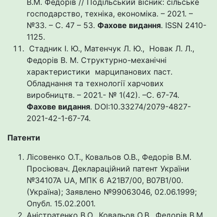
В.М. Федорів // Подільський вісник: сільське
господарство, техніка, економіка. – 2021. –
№33. – С. 47 – 53.
Фахове видання
. ISSN 2410-
1125.
Стадник І. Ю., Матенчук Л. Ю., Новак Л. Л.,
Федорів В. М. Cтруктурно-механічні
характеристики марципанових паст.
Обладнання та технології харчових
виробництв. – 2021.- № 1(42). –С. 67-74.
Фахове видання
. DOI:10.33274/2079-4827-
2021-42-1-67-74.
Патенти
Лісовенко О.Т., Ковальов О.В., Федорів В.М.
Просіювач. Деклараційний патент України
№34107А UA, МПК 6 А21В7/00, В07В1/00.
(Україна); Заявлено №99063046, 02.06.1999;
Опубл. 15.02.2001.
Аністратенко В.О., Ковальов О.В., Федорів В.М.,