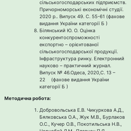
сільськогосподарських підприємств.
Причорноморські економічні студії.
2020 р.. Випуск 49. С. 55-61 (фахове
видання України категорії Б )
Білянський Ю. О. Оцінка
конкурентоспроможності
експортно – орієнтованої
сільськогосподарської продукції.
Інфраструктура ринку. Електронний
науково – практичний журнал.
Випуск № 46.Одеса, 2020,С. 13 –
22 (фахове видання України
категорії Б )
Методична робота:
Добровольська Е.В. Чикуркова А.Д.,
Бялковська О.А., Жук М.В., Бурлаков
О.С., Кучер О.В., Покотильська Н.В.,
Чорнобай Л.М., Плавчан П.Я.,