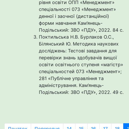
рівня освіти ОПП «Менеджмент»
спеціальності 073 «Менеджмент»
денної і заочної (дистанційної)
форми навчання Кам’янець-
Подільський: ЗВО «ПДУ», 2022. 84 с.
Поктильська Н.В. Бурлаков О.С.,
Білянський Ю. Методика наукових
досліджень: Тестові завдання для
перевірки знань здобувачів вищої
освіти освітнього ступеня «магістр»
спеціальностей 073 «Менеджмент»;
281 «Публічне управління та
адміністрування. Кам’янець-
Подільський: ЗВО «ПДУ», 2022. 49 с.
Початок
Попередня
14
15
16
17
18