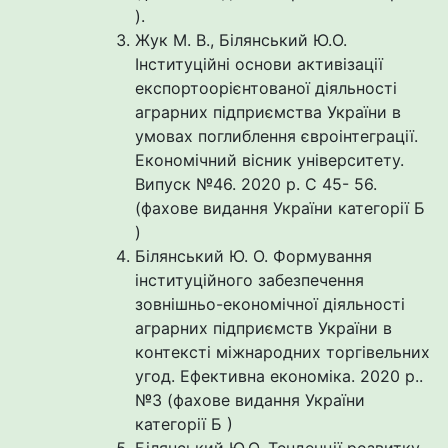
).
Жук М. В., Білянський Ю.О.
Інституційні основи активізації
експортоорієнтованої діяльності
аграрних підприємства України в
умовах поглиблення євроінтеграції.
Економічний вісник університету.
Випуск №46. 2020 р. С 45- 56.
(фахове видання України категорії Б
)
Білянський Ю. О. Формування
інституційного забезпечення
зовнішньо-економічної діяльності
аграрних підприємств України в
контексті міжнародних торгівельних
угод. Ефективна економіка. 2020 р..
№3 (фахове видання України
категорії Б )
Білянський Ю.О. Тенденції розвитку