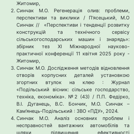
Житомир,
Синчак М.О. Регенерація олив: проблеми,
перспективи та виклики / П’ясецький, М.О
Синчак // «Перспективи і тенденції розвитку
конструкцій та технічного сервісу
сільськогосподарських машин і знарядь»:
збірник тез ХI Міжнародної науково-
практичної конференції 11 квітня 2025 року -
Житомир,
Синчак М.О. Дослідження методів відновлення
отворів корпусних деталей установкою
згортних втулок на клею : Журнал
«Подільський вісник: сільське господарство,
техніка, економіка». №2 (43) / П.П. Федірко,
В.І. Дуганець, В.С. Бончик, М.О. Синчак –
Кам’янець-Подільський : ЗВО «ПДУ», 2024.
Синчак М.О. Аналіз основних проблем і
несправностей вантажних автомобілів та
шляхи підвищення ефективності