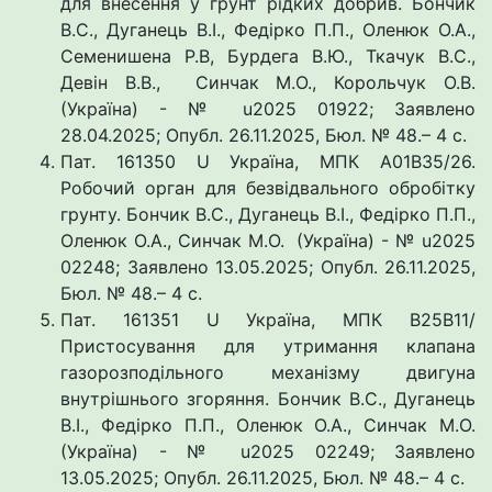
для внесення у грунт рідких добрив. Бончик
В.С., Дуганець В.І., Федірко П.П., Оленюк О.А.,
Семенишена Р.В, Бурдега В.Ю., Ткачук В.С.,
Девін В.В., Синчак М.О., Корольчук О.В.
(Україна) - № u2025 01922; Заявлено
28.04.2025; Опубл. 26.11.2025, Бюл. № 48.– 4 с.
Пат. 161350 U Україна, МПК A01В35/26.
Робочий орган для безвідвального обробітку
грунту. Бончик В.С., Дуганець В.І., Федірко П.П.,
Оленюк О.А., Синчак М.О. (Україна) - № u2025
02248; Заявлено 13.05.2025; Опубл. 26.11.2025,
Бюл. № 48.– 4 с.
Пат. 161351 U Україна, МПК В25В11/
Пристосування для утримання клапана
газорозподільного механізму двигуна
внутрішнього згоряння. Бончик В.С., Дуганець
В.І., Федірко П.П., Оленюк О.А., Синчак М.О.
(Україна) - № u2025 02249; Заявлено
13.05.2025; Опубл. 26.11.2025, Бюл. № 48.– 4 с.