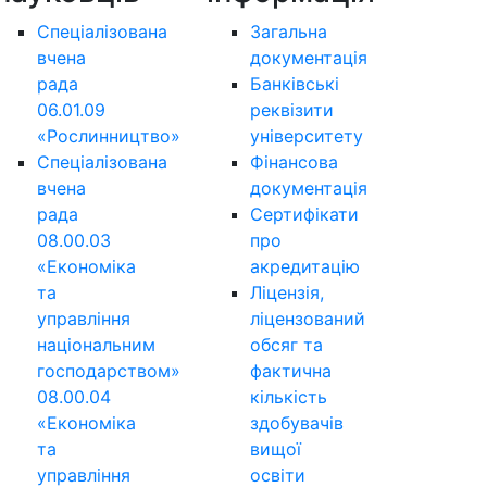
Спеціалізована
Загальна
вчена
документація
рада
Банківські
06.01.09
реквізити
«Рослинництво»
університету
Спеціалізована
Фінансова
вчена
документація
рада
Сертифікати
08.00.03
про
«Економіка
акредитацію
та
Ліцензія,
управління
ліцензований
національним
обсяг та
господарством»
фактична
08.00.04
кількість
«Економіка
здобувачів
та
вищої
управління
освіти