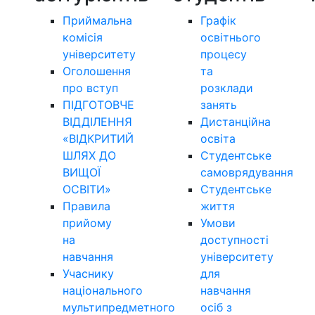
Приймальна
Графік
комісія
освітнього
університету
процесу
Оголошення
та
про вступ
розклади
ПІДГОТОВЧЕ
занять
ВІДДІЛЕННЯ
Дистанційна
«ВІДКРИТИЙ
освіта
ШЛЯХ ДО
Студентське
ВИЩОЇ
самоврядування
ОСВІТИ»
Студентське
Правила
життя
прийому
Умови
на
доступності
навчання
університету
Учаснику
для
національного
навчання
мультипредметного
осіб з