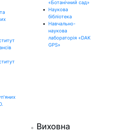
«Ботанічний сад»
Наукова
та
бібліотека
них
Навчально-
наукова
лабораторія «DAK
ститут
GPS»
нансів
ститут
уп'яних
О.
Виховна