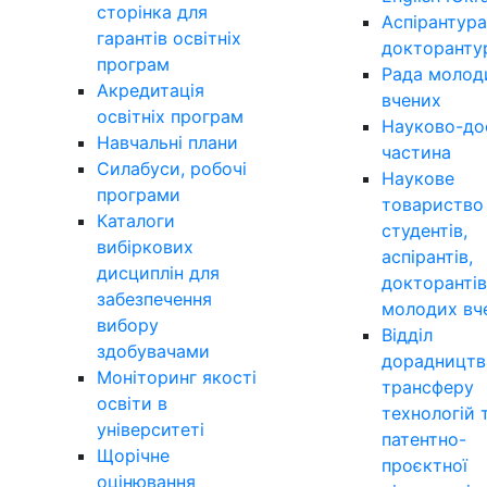
сторінка для
Аспірантура
гарантів освітніх
докторанту
програм
Рада молод
Акредитація
вчених
освітніх програм
Науково-до
Навчальні плани
частина
Силабуси, робочі
Наукове
програми
товариство
Каталоги
студентів,
вибіркових
аспірантів,
дисциплін для
докторантів
забезпечення
молодих вч
вибору
Відділ
здобувачами
дорадництв
Моніторинг якості
трансферу
освіти в
технологій 
університеті
патентно-
Щорічне
проєктної
оцінювання