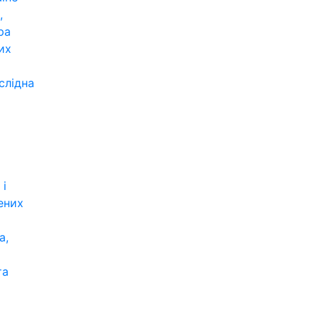
,
ра
их
слідна
 і
ених
а,
та