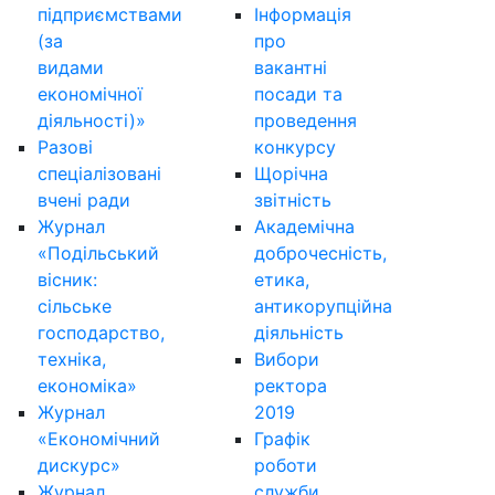
підприємствами
Інформація
(за
про
видами
вакантні
економічної
посади та
діяльності)»
проведення
Разові
конкурсу
спеціалізовані
Щорічна
вчені ради
звітність
Журнал
Академічна
«Подільський
доброчесність,
вісник:
етика,
сільське
антикорупційна
господарство,
діяльність
техніка,
Вибори
економіка»
ректора
Журнал
2019
«Економічний
Графік
дискурс»
роботи
Журнал
служби