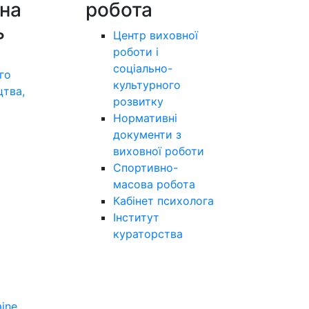
на
робота
ь
Центр виховної
роботи і
соціально-
го
культурного
цтва,
розвитку
а
Нормативні
документи з
виховної роботи
Спортивно-
масова робота
Кабінет психолога
Інститут
кураторства
aine