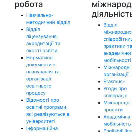
робота
міжнарод
діяльніст
Навчально-
методичний відділ
Відділ
Відділ
міжнародно
ліцензування,
співробітни
акредитації та
практики т
якості освіти
академічної
Нормативні
мобільності
документи з
Міжнародні
планування та
організації
організації
Erasmus+
освітнього
Угоди про
процесу
співпрацю
Відомості про
Міжнародні
освітні програми,
проєкти
які реалізуються в
Академічна
університеті
мобільність
Інформаційна
English4Ukr