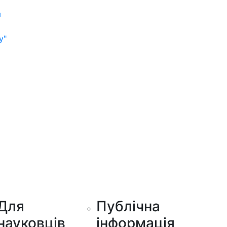
м
у"
Для
Публічна
науковців
інформація