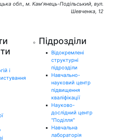
цька обл., м. Кам'янець-Подільський, вул.
Шевченка, 12
ти
Підрозділи
ути
Відокремлені
структурні
підрозділи
гій і
Навчально-
истування
науковий центр
підвищення
кваліфікації
Науково-
дослідний центр
ої
"Поділля"
Навчальна
у
лабораторія
ві