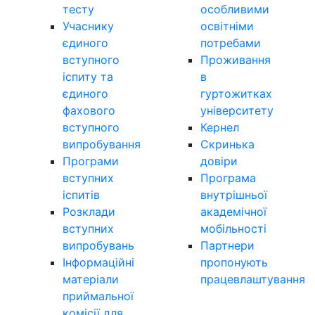
тесту
особливими
Учаснику
освітніми
єдиного
потребами
вступного
Проживання
іспиту та
в
єдиного
гуртожитках
фахового
університету
вступного
Кернел
випробування
Скринька
Програми
довіри
вступних
Програма
іспитів
внутрішньої
Розклади
академічної
вступних
мобільності
випробувань
Партнери
Інформаційні
пропонують
матеріали
працевлаштування
приймальної
комісії для