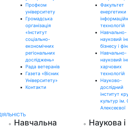
Профком
Факультет
університету
енергетики 
Громадська
інформацій
організація
технологій
«Інститут
Навчально-
соціально-
науковий ін
економічних
бізнесу і фі
регіональних
Навчально-
досліджень»
науковий ін
Рада ветеранів
харчових
Газета «Вісник
технологій
Університету»
Науково-
Контакти
дослідний
інститут кр
культур ім. 
Алексеєвої
ДІЯЛЬНІСТЬ
Навчальна
Наукова і