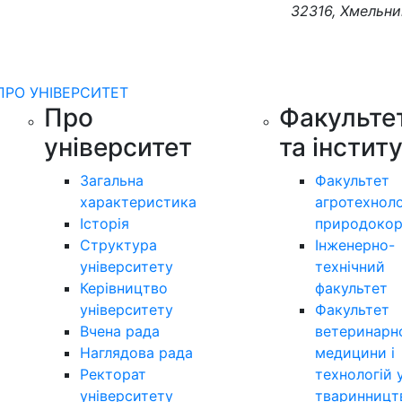
32316, Хмельни
ПРО УНІВЕРСИТЕТ
Про
Факульте
університет
та інстит
Загальна
Факультет
характеристика
агротехноло
Історія
природокор
Структура
Інженерно-
університету
технічний
Керівництво
факультет
університету
Факультет
Вчена рада
ветеринарн
Наглядова рада
медицини і
Ректорат
технологій 
університету
тваринницт