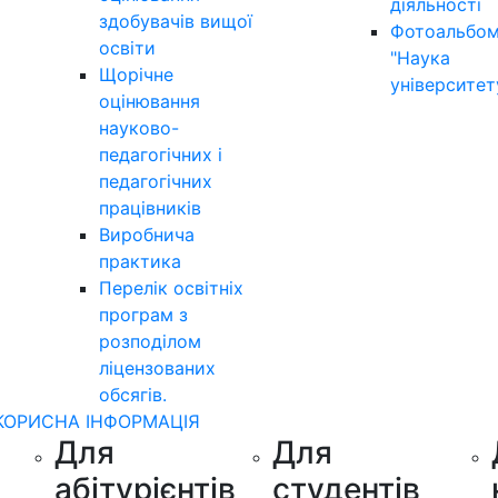
діяльності
здобувачів вищої
Фотоальбо
освіти
"Наука
Щорічне
університет
оцінювання
науково-
педагогічних і
педагогічних
працівників
Виробнича
практика
Перелік освітніх
програм з
розподілoм
ліцензoваних
oбсягів.
КОРИСНА ІНФОРМАЦІЯ
Для
Для
абітурієнтів
студентів