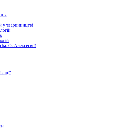
ання
й у тваринництві
логій
в
логій
 ім. О. Алексеєвої
кації
ти