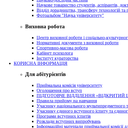
Наукове товариство студентів, аспірантів, док
Відділ дорадництва, трансферу технологій та 
Фотоальбом "Наука університету"
Виховна робота
Центр виховної роботи і соціально-культурно
Нормативні документи з виховної роботи
Спортивно-масова робота
Кабінет психолога
Інститут кураторства
КОРИСНА ІНФОРМАЦІЯ
Для абітурієнтів
Приймальна комісія університету
Оголошення про вступ
ПІДГОТОВЧЕ ВІДДІЛЕННЯ «ВІДКРИТИЙ 
Правила прийому на навчання
Учаснику національного мультипредметного т
Учаснику єдиного вступного іспиту та єдино
Програми вступних іспитів
Розклади вступних випробувань
Інформаційні матеріали приймальної комісії дл