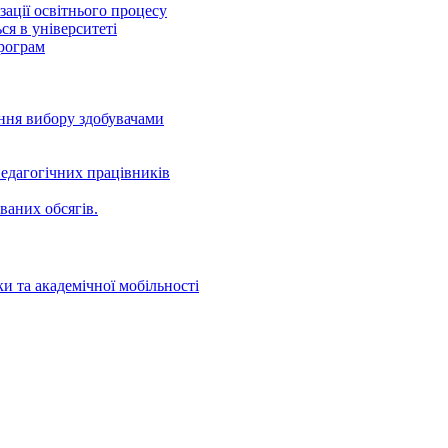
ації освітнього процесу
ся в університеті
програм
ення вибору здобувачами
едагогічних працівників
ваних oбсягів.
и та академічної мобільності