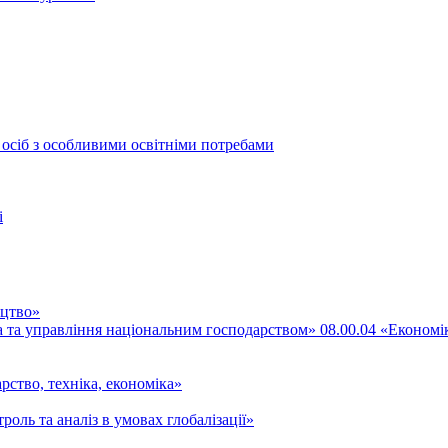
 осіб з особливими освітніми потребами
і
ицтво»
ка та управління національним господарством» 08.00.04 «Економі
рство, техніка, економіка»
роль та аналіз в умовах глобалізації»