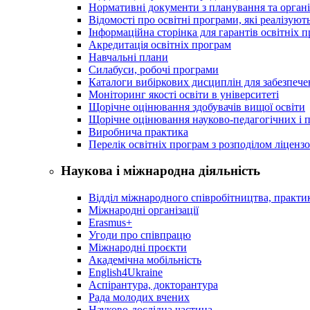
Нормативні документи з планування та організ
Відомості про освітні програми, які реалізують
Інформаційна сторінка для гарантів освітніх 
Акредитація освітніх програм
Навчальні плани
Силабуси, робочі програми
Каталоги вибіркових дисциплін для забезпеч
Моніторинг якості освіти в університеті
Щорічне оцінювання здобувачів вищої освіти
Щорічне оцінювання науково-педагогічних і п
Виробнича практика
Перелік освітніх програм з розподілoм ліцензo
Наукова і міжнародна діяльність
Відділ міжнародного співробітництва, практик
Міжнародні організації
Erasmus+
Угоди про співпрацю
Міжнародні проєкти
Академічна мобільність
English4Ukraine
Аспірантура, докторантура
Рада молодих вчених
Науково-дослідна частина