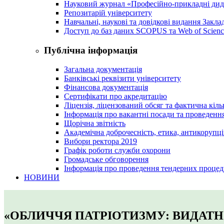
Науковий журнал «Професійно-прикладні ди
Репозитарій університету
Навчальні, наукові та довідкові видання Закл
Доступ до баз даних SCOPUS та Web of Scienc
Публічна інформація
Загальна документація
Банківські реквізити університету
Фінансова документація
Сертифікати про акредитацію
Ліцензія, ліцензований обсяг та фактична кіль
Інформація про вакантні посади та проведенн
Щорічна звітність
Академічна доброчесність, етика, антикорупці
Вибори ректора 2019
Графік роботи служби охорони
Громадське обговорення
Інформація про проведення тендерних процед
НОВИНИ
«ОБЛИЧЧЯ ПАТРІОТИЗМУ: ВИДАТН