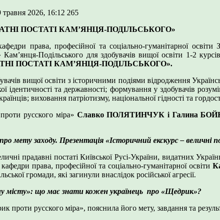
9 травня 2026, 16:12
265
ВИДАТНІ ПОСТАТІ КАМ’ЯНЦЯ-ПОДІЛЬСЬКОГО»
федри права, професійної та соціально-гуманітарної освіти 
 Кам’янця-Подільського для здобувачів вищої освіти 1-2 курсі
ТНІ ПОСТАТІ КАМ’ЯНЦЯ-ПОДІЛЬСЬКОГО».
вачів вищої освіти з історичними подіями відродження Українсь
ої ідентичності та державності; формування у здобувачів розум
аїнців; виховання патріотизму, національної гідності та гордості
 проти русского міра»
Славко ПОЛЯТИНЧУК і Галина БО
 про мету заходу. Презентація «Історичний екскурс – величні 
еличні прадавні постаті Київської Русі-України, видатних Українц
 кафедри права, професійної та соціально-гуманітарної освіти
К
ьської громади, які загинули внаслідок російської агресії.
му місту»: що має знати кожен українець про «Щедрик»?
к проти русского міра», пояснила його мету, завдання та результ