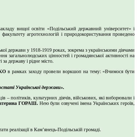
Закладу вищої освіти «Подільський державний університет» і
в факультету агротехнологій і природокористування проведено
кої держави у 1918-1919 роках, зокрема з українськими діячами
іння загальнолюдських цінностей і громадянської активності на
 за державу і рідне місто.
ЙКО
в рамках заходу провели воркшоп на тему: «Вчимося бути
постаті Української держави».
ів – політиків, культурних діячів, військових, які виборювали і
атерина ГОРАШ.
Нею були озвучені імена Українських героїв,
ати реалізації в Кам’янець-Подільській громаді.