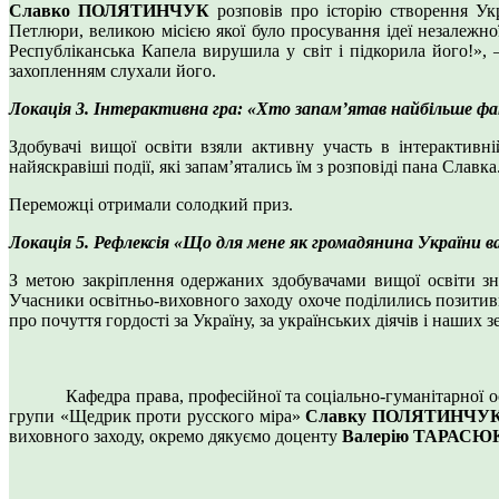
Славко ПОЛЯТИНЧУК
розповів про історію створення Ук
Петлюри, великою місією якої було просування ідеї незалежної
Республіканська Капела вирушила у світ і підкорила його!», –
захопленням слухали його.
Локація 3. Інтерактивна гра: «Хто запам’ятав найбільше 
Здобувачі вищої освіти взяли активну участь в інтерактивн
найяскравіші події, які запам’ятались їм з розповіді пана Славка
Переможці отримали солодкий приз.
Локація 5. Рефлексія «Що для мене як громадянина України в
З метою закріплення одержаних здобувачами вищої освіти з
Учасники освітньо-виховного заходу охоче поділились позитив
про почуття гордості за Україну, за українських діячів і наших з
Кафедра права, професійної та соціально-гуманітарної осві
групи «Щедрик проти русского міра»
Славку ПОЛЯТИНЧУКУ
виховного заходу, окремо дякуємо доценту
Валерію ТАРАСЮ