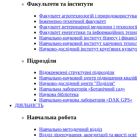
Факультети та інститути
Факультет агротехнологій і природокористув
Інженерно-технічний факультет
Факультет ветеринарної медицини і технологі
Факультет енергетики та інформаційних техно
Навчально-науковий інститут бізнесу і фінансі
Навчально-науковий інститут харчових техно
Науково-дослідний інститут круп'яних культур
Підрозділи
Відокремлені структурні підрозділи
Навчально-науковий центр підвищення кваліфі
Науково-дослідний центр "Поділля"
Навчальна лабораторія «Ботанічний сад»
Наукова бібліотека
Навчально-наукова лабораторія «DAK GPS»
ДІЯЛЬНІСТЬ
Навчальна робота
Навчально-методичний відділ
Відділ ліцензування, акредитації та якості осві