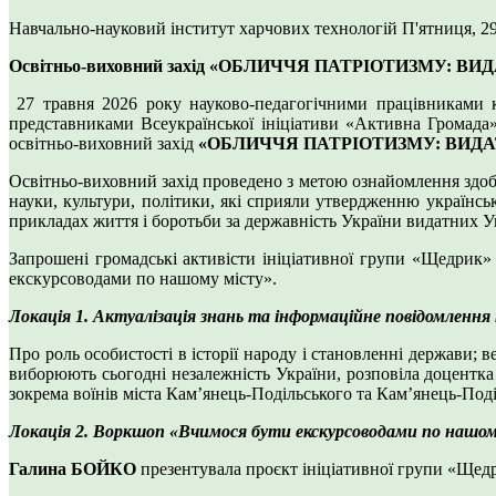
Навчально-науковий інститут харчових технологій
П'ятниця, 2
Освітньо-виховний захід «ОБЛИЧЧЯ ПАТРІОТИЗМУ: 
27 травня 2026 року науково-педагогічними працівниками ка
представниками Всеукраїнської ініціативи «Активна Громада»
освітньо-виховний захід
«ОБЛИЧЧЯ ПАТРІОТИЗМУ: ВИДА
Освітньо-виховний захід проведено з метою ознайомлення здобу
науки, культури, політики, які сприяли утвердженню українськ
прикладах життя і боротьби за державність України видатних Укр
Запрошені громадські активісти ініціативної групи «Щедрик»
екскурсоводами по нашому місту».
Локація 1. Актуалізація знань та інформаційне повідомлення
Про роль особистості в історії народу і становленні держави; в
виборюють сьогодні незалежність України, розповіла доцентка
зокрема воїнів міста Кам’янець-Подільського та Кам’янець-Поділ
Локація 2. Воркшоп «Вчимося бути екскурсоводами по нашо
Галина БОЙКО
презентувала проєкт ініціативної групи «Щедри