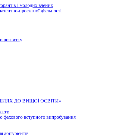
торантів і молодих вчених
патентно-проєктної діяльності
го розвитку
ШЛЯХ ДО ВИЩОЇ ОСВІТИ»
есту
го фахового вступного випробування
я абітурієнтів