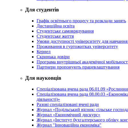
Для студентів
Графік освітнього процесу та розклади занять
Дистанційна освіта
Студентське самоврядування
Студентське життя
Умови доступності університету для навчання
Проживання в гуртожитках університету
Кернел
Скринька довіри
Програма внутрішньої академічної мобільност
Партнери пропонують працевлаштування
Для науковців
Спеціалізована вчена рада 06.01.09 «Рослинн
Спеціалізована вчена рада 08.00.03 «Економі
діяльності)»
Разові спеціалізовані вчені ради
Журнал «Подільський вісник: сільське господа
Журнал «Економічний дискурс»
Журнал «Інститут бухгалтерського обліку, конт
Журнал "Інноваційна економіка"