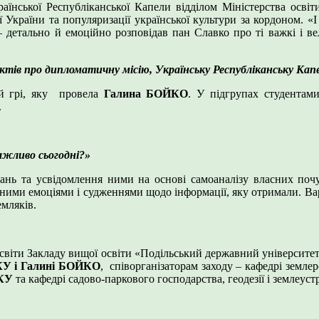
раїнської Республіканської Капели відділом Міністерства осв
 України та популяризації української культури за кордоном. «
 детально й емоційно розповідав пан Славко про ті важкі і вел
фактів про дипломатичну місію, Українську Республіканськ
ій грі, яку провела
Галина БОЙКО
. У підгрупах студентам
.
ажливо сьогодні?»
нань та усвідомлення ними на основі самоаналізу власних по
ними емоціями і судженнями щодо інформації, яку отримали. Варт
емляків.
ти Закладу вищої освіти «Подільський державний університет»
 і Галині БОЙКО
, співорганізаторам заходу – кафедрі землер
КУ
та кафедрі садово-паркового господарства, геодезії і землеуст