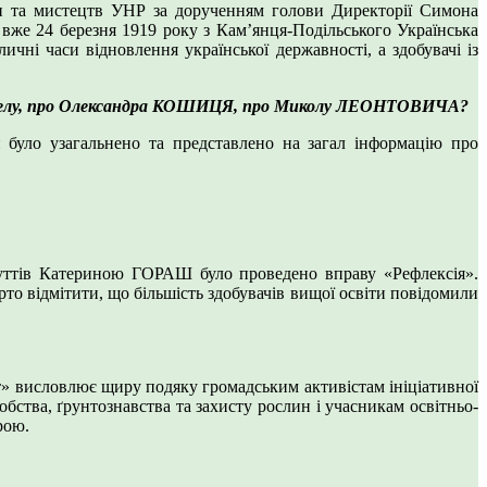
іти та мистецтв УНР за дорученням голови Директорії Симона
І вже 24 березня 1919 року з Кам’янця-Подільського Українська
ичні часи відновлення української державності, а здобувачі із
у Капелу, про Олександра КОШИЦЯ, про Миколу ЛЕОНТОВИЧА?
и було узагальнено та представлено на загал інформацію про
чуттів Катериною ГОРАШ було проведено вправу «Рефлексія».
о відмітити, що більшість здобувачів вищої освіти повідомили
 висловлює щиру подяку громадським активістам ініціативної
обства, ґрунтознавства та захисту рослин і учасникам освітньо-
рою.