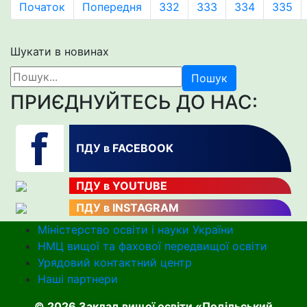
Початок
Попередня
332
333
334
335
Шукати в новинах
Пошук
ПРИЄДНУЙТЕСЬ ДО НАС:
ПДУ в FACEBOOK
ПДУ в YOUTUBE
ПДУ в INSTAGRAM
Міністерство освіти і науки України
НМЦ вищої та фахової передвищої освіти
Урядовий контактний центр
Наші партнери
© 2026 Заклад вищої освіти «Подільський