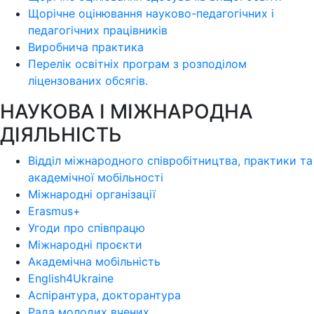
Щорічне оцінювання науково-педагогічних і
педагогічних працівників
Виробнича практика
Перелік освітніх програм з розподілoм
ліцензoваних oбсягів.
НАУКОВА І МІЖНАРОДНА
ДІЯЛЬНІСТЬ
Відділ міжнародного співробітництва, практики та
академічної мобільності
Міжнародні організації
Erasmus+
Угоди про співпрацю
Міжнародні проєкти
Академічна мобільність
English4Ukraine
Аспірантура, докторантура
Рада молодих вчених