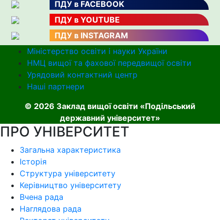
ПДУ в FACEBOOK
ПДУ в YOUTUBE
ПДУ в INSTAGRAM
Міністерство освіти і науки України
НМЦ вищої та фахової передвищої освіти
Урядовий контактний центр
Наші партнери
© 2026 Заклад вищої освіти «Подільський
державний університет»
ПРО УНІВЕРСИТЕТ
Загальна характеристика
Історія
Структура університету
Керівництво університету
Вчена рада
Наглядова рада