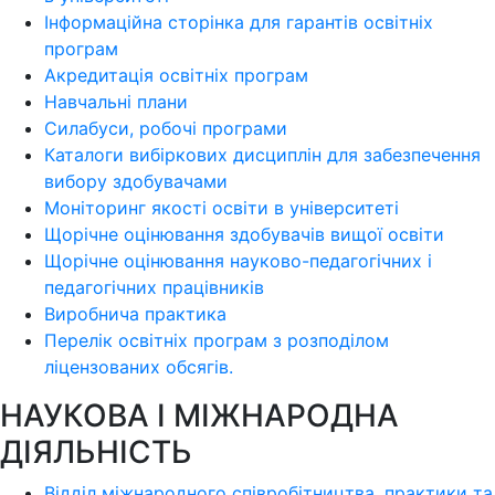
Інформаційна сторінка для гарантів освітніх
програм
Акредитація освітніх програм
Навчальні плани
Силабуси, робочі програми
Каталоги вибіркових дисциплін для забезпечення
вибору здобувачами
Моніторинг якості освіти в університеті
Щорічне оцінювання здобувачів вищої освіти
Щорічне оцінювання науково-педагогічних і
педагогічних працівників
Виробнича практика
Перелік освітніх програм з розподілoм
ліцензoваних oбсягів.
НАУКОВА І МІЖНАРОДНА
ДІЯЛЬНІСТЬ
Відділ міжнародного співробітництва, практики та