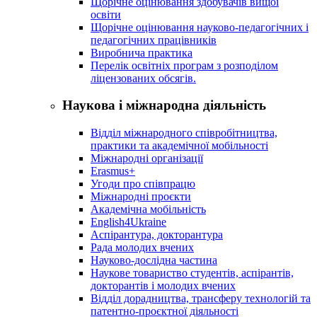
Щорічне оцінювання здобувачів вищої
освіти
Щорічне оцінювання науково-педагогічних і
педагогічних працівників
Виробнича практика
Перелік освітніх програм з розподілoм
ліцензoваних oбсягів.
Наукова і міжнародна діяльність
Відділ міжнародного співробітництва,
практики та академічної мобільності
Міжнародні організації
Erasmus+
Угоди про співпрацю
Міжнародні проєкти
Академічна мобільність
English4Ukraine
Аспірантура, докторантура
Рада молодих вчених
Науково-дослідна частина
Наукове товариство студентів, аспірантів,
докторантів і молодих вчених
Відділ дорадництва, трансферу технологій та
патентно-проєктної діяльності