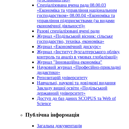
Спеціалізована вчена рада 08.00.03
«Економіка та управління національним
господарством» 08.00.04 «Економіка та
управління підприємствами (за видами
економічної діяльності)»
Разові спеціалізовані вчені ради
Журнал «Подільський вісник: сільське
господарство, техніка, економіка»
Журнал «Економічний дискурс»
Журнал «Інститут бухгалтерського обліку,
контроль та аналіз в умовах глобалізації»
Журнал "Інноваційна економіка"
Науковий журнал «Професійно-прикладні
дидактики»
Репозитарій університету
Навчальні, наукові та довідкові видання
Закладу вищої освіти «Подільський
державний університет»
Доступ до баз даних SCOPUS та Web of
Science
Публічна інформація
Загальна документація