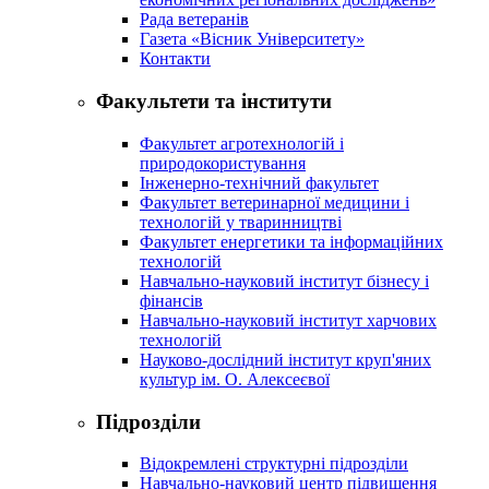
Рада ветеранів
Газета «Вісник Університету»
Контакти
Факультети та інститути
Факультет агротехнологій і
природокористування
Інженерно-технічний факультет
Факультет ветеринарної медицини і
технологій у тваринництві
Факультет енергетики та інформаційних
технологій
Навчально-науковий інститут бізнесу і
фінансів
Навчально-науковий інститут харчових
технологій
Науково-дослідний інститут круп'яних
культур ім. О. Алексеєвої
Підрозділи
Відокремлені структурні підрозділи
Навчально-науковий центр підвищення