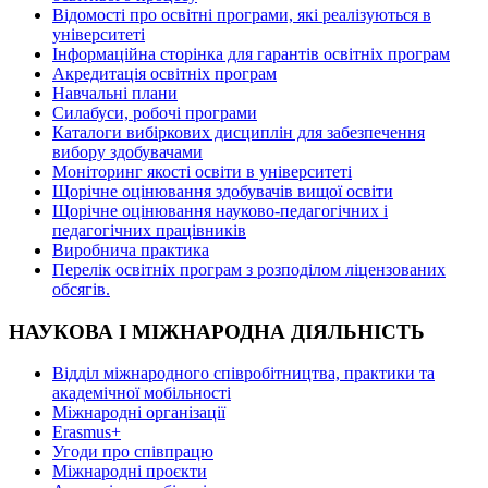
Відомості про освітні програми, які реалізуються в
університеті
Інформаційна сторінка для гарантів освітніх програм
Акредитація освітніх програм
Навчальні плани
Силабуси, робочі програми
Каталоги вибіркових дисциплін для забезпечення
вибору здобувачами
Моніторинг якості освіти в університеті
Щорічне оцінювання здобувачів вищої освіти
Щорічне оцінювання науково-педагогічних і
педагогічних працівників
Виробнича практика
Перелік освітніх програм з розподілoм ліцензoваних
oбсягів.
НАУКОВА І МІЖНАРОДНА ДІЯЛЬНІСТЬ
Відділ міжнародного співробітництва, практики та
академічної мобільності
Міжнародні організації
Erasmus+
Угоди про співпрацю
Міжнародні проєкти