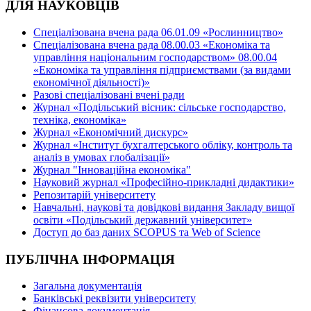
ДЛЯ НАУКОВЦІВ
Спеціалізована вчена рада 06.01.09 «Рослинництво»
Спеціалізована вчена рада 08.00.03 «Економіка та
управління національним господарством» 08.00.04
«Економіка та управління підприємствами (за видами
економічної діяльності)»
Разові спеціалізовані вчені ради
Журнал «Подільський вісник: сільське господарство,
техніка, економіка»
Журнал «Економічний дискурс»
Журнал «Інститут бухгалтерського обліку, контроль та
аналіз в умовах глобалізації»
Журнал "Інноваційна економіка"
Науковий журнал «Професійно-прикладні дидактики»
Репозитарій університету
Навчальні, наукові та довідкові видання Закладу вищої
освіти «Подільський державний університет»
Доступ до баз даних SCOPUS та Web of Science
ПУБЛІЧНА ІНФОРМАЦІЯ
Загальна документація
Банківські реквізити університету
Фінансова документація