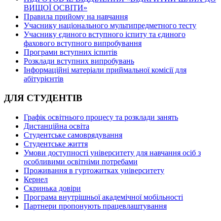
ВИЩОЇ ОСВІТИ»
Правила прийому на навчання
Учаснику національного мультипредметного тесту
Учаснику єдиного вступного іспиту та єдиного
фахового вступного випробування
Програми вступних іспитів
Розклади вступних випробувань
Інформаційні матеріали приймальної комісії для
абітурієнтів
ДЛЯ СТУДЕНТІВ
Графік освітнього процесу та розклади занять
Дистанційна освіта
Студентське самоврядування
Студентське життя
Умови доступності університету для навчання осіб з
особливими освітніми потребами
Проживання в гуртожитках університету
Кернел
Скринька довіри
Програма внутрішньої академічної мобільності
Партнери пропонують працевлаштування