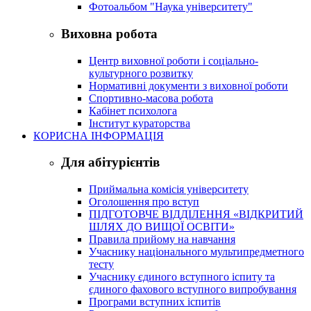
Фотоальбом "Наука університету"
Виховна робота
Центр виховної роботи і соціально-
культурного розвитку
Нормативні документи з виховної роботи
Спортивно-масова робота
Кабінет психолога
Інститут кураторства
КОРИСНА ІНФОРМАЦІЯ
Для абітурієнтів
Приймальна комісія університету
Оголошення про вступ
ПІДГОТОВЧЕ ВІДДІЛЕННЯ «ВІДКРИТИЙ
ШЛЯХ ДО ВИЩОЇ ОСВІТИ»
Правила прийому на навчання
Учаснику національного мультипредметного
тесту
Учаснику єдиного вступного іспиту та
єдиного фахового вступного випробування
Програми вступних іспитів