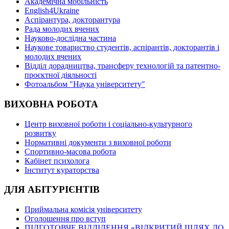
Академічна мобільність
English4Ukraine
Аспірантура, докторантура
Рада молодих вчених
Науково-дослідна частина
Наукове товариство студентів, аспірантів, докторантів і
молодих вчених
Відділ дорадництва, трансферу технологій та патентно-
проєктної діяльності
Фотоальбом "Наука університету"
ВИХОВНА РОБОТА
Центр виховної роботи і соціально-культурного
розвитку
Нормативні документи з виховної роботи
Спортивно-масова робота
Кабінет психолога
Інститут кураторства
ДЛЯ АБІТУРІЄНТІВ
Приймальна комісія університету
Оголошення про вступ
ПІДГОТОВЧЕ ВІДДІЛЕННЯ «ВІДКРИТИЙ ШЛЯХ ДО