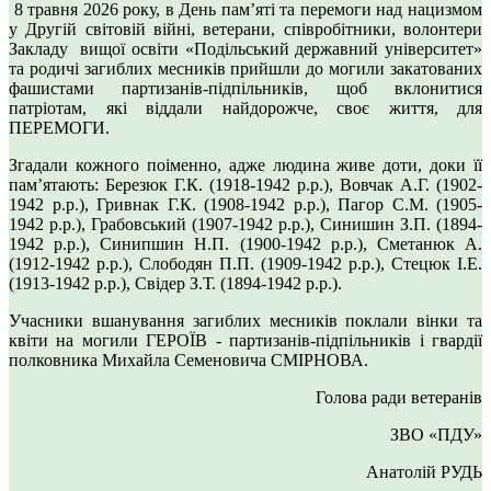
8 травня 2026 року, в День пам’яті та перемоги над нацизмом
у Другій світовій війні, ветерани, співробітники, волонтери
Закладу вищої освіти «Подільський державний університет»
та родичі загиблих месників прийшли до могили закатованих
фашистами партизанів-підпільників, щоб вклонитися
патріотам, які віддали найдорожче, своє життя, для
ПЕРЕМОГИ.
Згадали кожного поіменно, адже людина живе доти, доки її
пам’ятають: Березюк Г.К. (1918-1942 р.р.), Вовчак А.Г. (1902-
1942 р.р.), Гривнак Г.К. (1908-1942 р.р.), Пагор С.М. (1905-
1942 р.р.), Грабовський (1907-1942 р.р.), Синишин З.П. (1894-
1942 р.р.), Синипшин Н.П. (1900-1942 р.р.), Сметанюк А.
(1912-1942 р.р.), Слободян П.П. (1909-1942 р.р.), Стецюк І.Е.
(1913-1942 р.р.), Свідер З.Т. (1894-1942 р.р.).
Учасники вшанування загиблих месників поклали вінки та
квіти на могили ГЕРОЇВ - партизанів-підпільників і гвардії
полковника Михайла Семеновича СМІРНОВА.
Голова ради ветеранів
ЗВО «ПДУ»
Анатолій РУДЬ