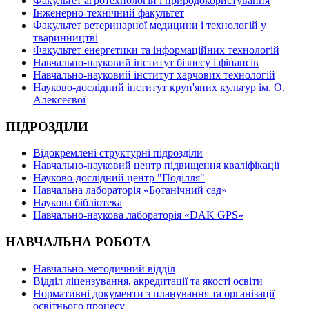
Факультет агротехнологій і природокористування
Інженерно-технічний факультет
Факультет ветеринарної медицини і технологій у
тваринництві
Факультет енергетики та інформаційних технологій
Навчально-науковий інститут бізнесу і фінансів
Навчально-науковий інститут харчових технологій
Науково-дослідний інститут круп'яних культур ім. О.
Алексеєвої
ПІДРОЗДІЛИ
Відокремлені структурні підрозділи
Навчально-науковий центр підвищення кваліфікації
Науково-дослідний центр "Поділля"
Навчальна лабораторія «Ботанічний сад»
Наукова бібліотека
Навчально-наукова лабораторія «DAK GPS»
НАВЧАЛЬНА РОБОТА
Навчально-методичний відділ
Відділ ліцензування, акредитації та якості освіти
Нормативні документи з планування та організації
освітнього процесу