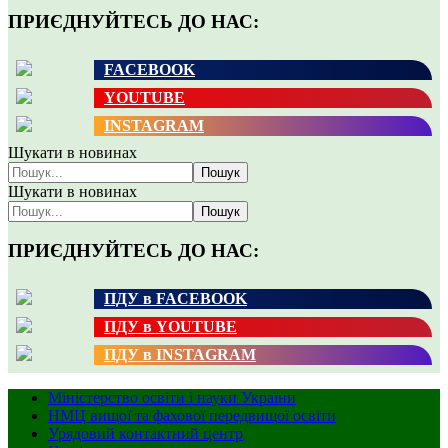
ПРИЄДНУЙТЕСЬ ДО НАС:
FACEBOOK
YOUTUBE
INSTAGRAM
Шукати в новинах
Пошук
Шукати в новинах
Пошук
ПРИЄДНУЙТЕСЬ ДО НАС:
ПДУ в FACEBOOK
ПДУ в YOUTUBE
ПДУ в INSTAGRAM
Міністерство освіти і науки України
НМЦ вищої та фахової передвищої освіти
Урядовий контактний центр