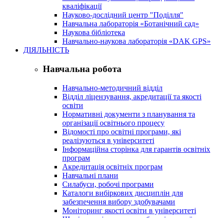
кваліфікації
Науково-дослідний центр "Поділля"
Навчальна лабораторія «Ботанічний сад»
Наукова бібліотека
Навчально-наукова лабораторія «DAK GPS»
ДІЯЛЬНІСТЬ
Навчальна робота
Навчально-методичний відділ
Відділ ліцензування, акредитації та якості
освіти
Нормативні документи з планування та
організації освітнього процесу
Відомості про освітні програми, які
реалізуються в університеті
Інформаційна сторінка для гарантів освітніх
програм
Акредитація освітніх програм
Навчальні плани
Силабуси, робочі програми
Каталоги вибіркових дисциплін для
забезпечення вибору здобувачами
Моніторинг якості освіти в університеті