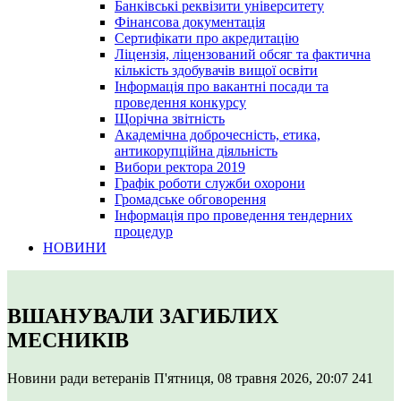
Банківські реквізити університету
Фінансова документація
Сертифікати про акредитацію
Ліцензія, ліцензований обсяг та фактична
кількість здобувачів вищої освіти
Інформація про вакантні посади та
проведення конкурсу
Щорічна звітність
Академічна доброчесність, етика,
антикорупційна діяльність
Вибори ректора 2019
Графік роботи служби охорони
Громадське обговорення
Інформація про проведення тендерних
процедур
НОВИНИ
ВШАНУВАЛИ ЗАГИБЛИХ
МЕСНИКІВ
Новини ради ветеранів
П'ятниця, 08 травня 2026, 20:07
241