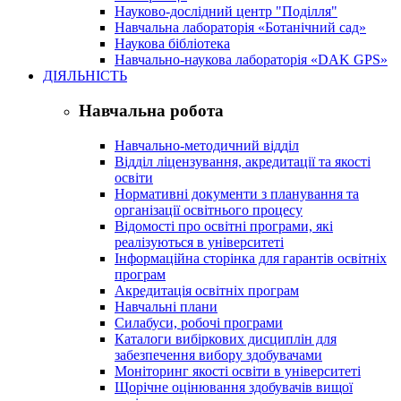
Науково-дослідний центр "Поділля"
Навчальна лабораторія «Ботанічний сад»
Наукова бібліотека
Навчально-наукова лабораторія «DAK GPS»
ДІЯЛЬНІСТЬ
Навчальна робота
Навчально-методичний відділ
Відділ ліцензування, акредитації та якості
освіти
Нормативні документи з планування та
організації освітнього процесу
Відомості про освітні програми, які
реалізуються в університеті
Інформаційна сторінка для гарантів освітніх
програм
Акредитація освітніх програм
Навчальні плани
Силабуси, робочі програми
Каталоги вибіркових дисциплін для
забезпечення вибору здобувачами
Моніторинг якості освіти в університеті
Щорічне оцінювання здобувачів вищої