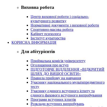
Виховна робота
Центр виховної роботи і соціально-
культурного розвитку
Нормативні документи з виховної роботи
Спортивно-масова робота
Кабінет психолога
Інститут кураторства
КОРИСНА ІНФОРМАЦІЯ
Для абітурієнтів
Приймальна комісія університету
Оголошення про вступ
ПІДГОТОВЧЕ ВІДДІЛЕННЯ «ВІДКРИТИЙ
ШЛЯХ ДО ВИЩОЇ ОСВІТИ»
Правила прийому на навчання
Учаснику національного мультипредметного
тесту
Учаснику єдиного вступного іспиту та
єдиного фахового вступного випробування
Програми вступних іспитів
Розклади вступних випробувань