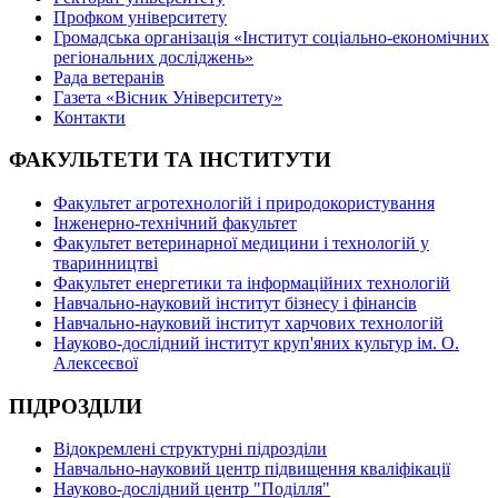
Профком університету
Громадська організація «Інститут соціально-економічних
регіональних досліджень»
Рада ветеранів
Газета «Вісник Університету»
Контакти
ФАКУЛЬТЕТИ ТА ІНСТИТУТИ
Факультет агротехнологій і природокористування
Інженерно-технічний факультет
Факультет ветеринарної медицини і технологій у
тваринництві
Факультет енергетики та інформаційних технологій
Навчально-науковий інститут бізнесу і фінансів
Навчально-науковий інститут харчових технологій
Науково-дослідний інститут круп'яних культур ім. О.
Алексеєвої
ПІДРОЗДІЛИ
Відокремлені структурні підрозділи
Навчально-науковий центр підвищення кваліфікації
Науково-дослідний центр "Поділля"