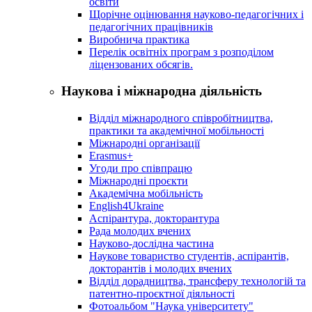
освіти
Щорічне оцінювання науково-педагогічних і
педагогічних працівників
Виробнича практика
Перелік освітніх програм з розподілoм
ліцензoваних oбсягів.
Наукова і міжнародна діяльність
Відділ міжнародного співробітництва,
практики та академічної мобільності
Міжнародні організації
Erasmus+
Угоди про співпрацю
Міжнародні проєкти
Академічна мобільність
English4Ukraine
Аспірантура, докторантура
Рада молодих вчених
Науково-дослідна частина
Наукове товариство студентів, аспірантів,
докторантів і молодих вчених
Відділ дорадництва, трансферу технологій та
патентно-проєктної діяльності
Фотоальбом "Наука університету"