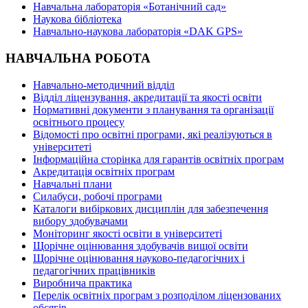
Навчальна лабораторія «Ботанічний сад»
Наукова бібліотека
Навчально-наукова лабораторія «DAK GPS»
НАВЧАЛЬНА РОБОТА
Навчально-методичний відділ
Відділ ліцензування, акредитації та якості освіти
Нормативні документи з планування та організації
освітнього процесу
Відомості про освітні програми, які реалізуються в
університеті
Інформаційна сторінка для гарантів освітніх програм
Акредитація освітніх програм
Навчальні плани
Силабуси, робочі програми
Каталоги вибіркових дисциплін для забезпечення
вибору здобувачами
Моніторинг якості освіти в університеті
Щорічне оцінювання здобувачів вищої освіти
Щорічне оцінювання науково-педагогічних і
педагогічних працівників
Виробнича практика
Перелік освітніх програм з розподілoм ліцензoваних
oбсягів.