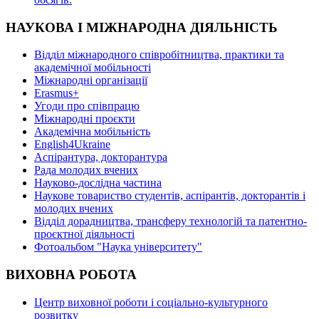
НАУКОВА І МІЖНАРОДНА ДІЯЛЬНІСТЬ
Відділ міжнародного співробітництва, практики та
академічної мобільності
Міжнародні організації
Erasmus+
Угоди про співпрацю
Міжнародні проєкти
Академічна мобільність
English4Ukraine
Аспірантура, докторантура
Рада молодих вчених
Науково-дослідна частина
Наукове товариство студентів, аспірантів, докторантів і
молодих вчених
Відділ дорадництва, трансферу технологій та патентно-
проєктної діяльності
Фотоальбом "Наука університету"
ВИХОВНА РОБОТА
Центр виховної роботи і соціально-культурного
розвитку