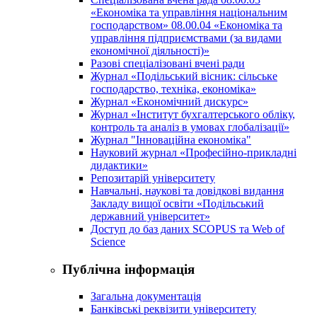
«Економіка та управління національним
господарством» 08.00.04 «Економіка та
управління підприємствами (за видами
економічної діяльності)»
Разові спеціалізовані вчені ради
Журнал «Подільський вісник: сільське
господарство, техніка, економіка»
Журнал «Економічний дискурс»
Журнал «Інститут бухгалтерського обліку,
контроль та аналіз в умовах глобалізації»
Журнал "Інноваційна економіка"
Науковий журнал «Професійно-прикладні
дидактики»
Репозитарій університету
Навчальні, наукові та довідкові видання
Закладу вищої освіти «Подільський
державний університет»
Доступ до баз даних SCOPUS та Web of
Science
Публічна інформація
Загальна документація
Банківські реквізити університету