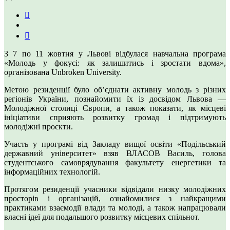
З 7 по 11 жовтня у Львові відбулася навчальна програма
«Молодь у фокусі: як залишитись і зростати вдома»,
організована Unbroken University.
Метою резиденції було об’єднати активну молодь з різних
регіонів України, познайомити їх із досвідом Львова —
Молодіжної столиці Європи, а також показати, як місцеві
ініціативи сприяють розвитку громад і підтримують
молодіжні проєкти.
Участь у програмі від Закладу вищої освіти «Подільський
державний університет» взяв ВЛАСОВ Василь, голова
студентського самоврядування факультету енергетики та
інформаційних технологій.
Протягом резиденції учасники відвідали низку молодіжних
просторів і організацій, ознайомилися з найкращими
практиками взаємодії влади та молоді, а також напрацювали
власні ідеї для подальшого розвитку місцевих спільнот.