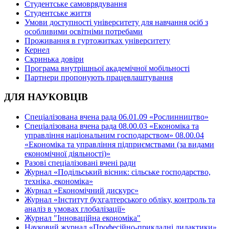
Студентське самоврядування
Студентське життя
Умови доступності університету для навчання осіб з
особливими освітніми потребами
Проживання в гуртожитках університету
Кернел
Скринька довіри
Програма внутрішньої академічної мобільності
Партнери пропонують працевлаштування
ДЛЯ НАУКОВЦІВ
Спеціалізована вчена рада 06.01.09 «Рослинництво»
Спеціалізована вчена рада 08.00.03 «Економіка та
управління національним господарством» 08.00.04
«Економіка та управління підприємствами (за видами
економічної діяльності)»
Разові спеціалізовані вчені ради
Журнал «Подільський вісник: сільське господарство,
техніка, економіка»
Журнал «Економічний дискурс»
Журнал «Інститут бухгалтерського обліку, контроль та
аналіз в умовах глобалізації»
Журнал "Інноваційна економіка"
Науковий журнал «Професійно-прикладні дидактики»