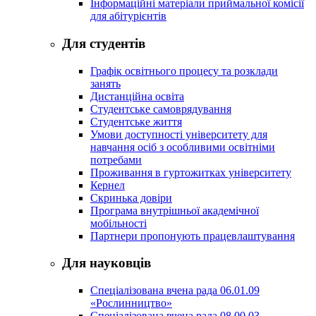
Інформаційні матеріали приймальної комісії
для абітурієнтів
Для студентів
Графік освітнього процесу та розклади
занять
Дистанційна освіта
Студентське самоврядування
Студентське життя
Умови доступності університету для
навчання осіб з особливими освітніми
потребами
Проживання в гуртожитках університету
Кернел
Скринька довіри
Програма внутрішньої академічної
мобільності
Партнери пропонують працевлаштування
Для науковців
Спеціалізована вчена рада 06.01.09
«Рослинництво»
Спеціалізована вчена рада 08.00.03