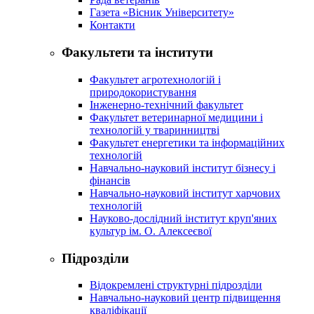
Газета «Вісник Університету»
Контакти
Факультети та інститути
Факультет агротехнологій і
природокористування
Інженерно-технічний факультет
Факультет ветеринарної медицини і
технологій у тваринництві
Факультет енергетики та інформаційних
технологій
Навчально-науковий інститут бізнесу і
фінансів
Навчально-науковий інститут харчових
технологій
Науково-дослідний інститут круп'яних
культур ім. О. Алексеєвої
Підрозділи
Відокремлені структурні підрозділи
Навчально-науковий центр підвищення
кваліфікації