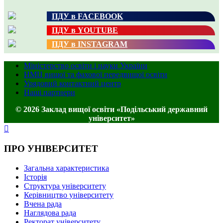
ПДУ в FACEBOOK
ПДУ в YOUTUBE
ПДУ в INSTAGRAM
Міністерство освіти і науки України
НМЦ вищої та фахової передвищої освіти
Урядовий контактний центр
Наші партнери
© 2026 Заклад вищої освіти «Подільський державний
університет»
ПРО УНІВЕРСИТЕТ
Загальна характеристика
Історія
Структура університету
Керівництво університету
Вчена рада
Наглядова рада
Ректорат університету