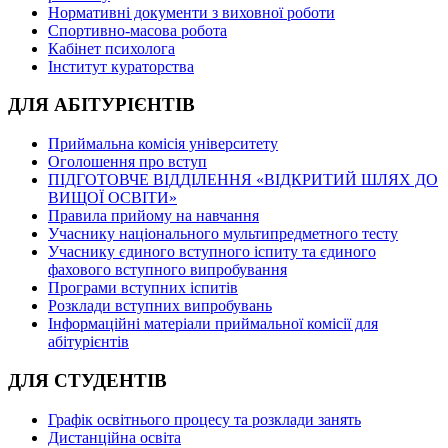
Нормативні документи з виховної роботи
Спортивно-масова робота
Кабінет психолога
Інститут кураторства
ДЛЯ АБІТУРІЄНТІВ
Приймальна комісія університету
Оголошення про вступ
ПІДГОТОВЧЕ ВІДДІЛЕННЯ «ВІДКРИТИЙ ШЛЯХ ДО
ВИЩОЇ ОСВІТИ»
Правила прийому на навчання
Учаснику національного мультипредметного тесту
Учаснику єдиного вступного іспиту та єдиного
фахового вступного випробування
Програми вступних іспитів
Розклади вступних випробувань
Інформаційні матеріали приймальної комісії для
абітурієнтів
ДЛЯ СТУДЕНТІВ
Графік освітнього процесу та розклади занять
Дистанційна освіта