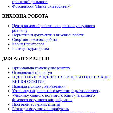
проєктної діяльності
Фотоальбом "Наука університету"
ВИХОВНА РОБОТА
Центр виховної роботи і соціально-культурного
розвитку
Нормативні документи з виховної роботи
Спортивно-масова робота
Кабінет психолога
Інститут кураторства
ДЛЯ АБІТУРІЄНТІВ
Приймальна комісія університету
Оголошення про вступ
ПІДГОТОВЧЕ ВІДДІЛЕННЯ «ВІДКРИТИЙ ШЛЯХ ДО
ВИЩОЇ ОСВІТИ»
Правила прийому на навчання
Учаснику національного мультипредметного тесту
Учаснику єдиного вступного іспиту та єдиного
фахового вступного випробування
Програми вступних іспитів
Розклади вступних випробувань