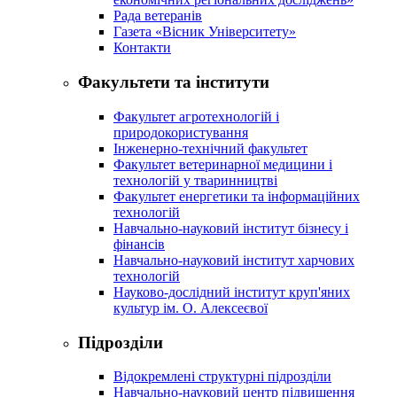
Рада ветеранів
Газета «Вісник Університету»
Контакти
Факультети та інститути
Факультет агротехнологій і
природокористування
Інженерно-технічний факультет
Факультет ветеринарної медицини і
технологій у тваринництві
Факультет енергетики та інформаційних
технологій
Навчально-науковий інститут бізнесу і
фінансів
Навчально-науковий інститут харчових
технологій
Науково-дослідний інститут круп'яних
культур ім. О. Алексеєвої
Підрозділи
Відокремлені структурні підрозділи
Навчально-науковий центр підвищення