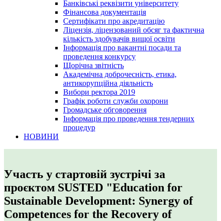
Банківські реквізити університету
Фінансова документація
Сертифікати про акредитацію
Ліцензія, ліцензований обсяг та фактична
кількість здобувачів вищої освіти
Інформація про вакантні посади та
проведення конкурсу
Щорічна звітність
Академічна доброчесність, етика,
антикорупційна діяльність
Вибори ректора 2019
Графік роботи служби охорони
Громадське обговорення
Інформація про проведення тендерних
процедур
НОВИНИ
Участь у стартовій зустрічі за
проєктом SUSTED "Education for
Sustainable Development: Synergy of
Competences for the Recovery of