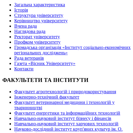
Загальна характеристика
Історія
Структура університету
Керівництво університету
Вчена рада
Наглядова рада
Ректорат університету
Профком університету
Громадська організація «Інститут соціально-економічних
регіональних досліджень»
Рада ветеранів
Газета «Вісник Університету»
Контакти
ФАКУЛЬТЕТИ ТА ІНСТИТУТИ
Факультет агротехнологій і природокористування
Інженерно-технічний факультет
Факультет ветеринарної медицини і технологій у
тваринництві
Факультет енергетики та інформаційних технологій
Навчально-науковий інститут бізнесу і фінансів
Навчально-науковий інститут харчових технологій
Науково-дослідний інститут круп'яних культур ім. О.