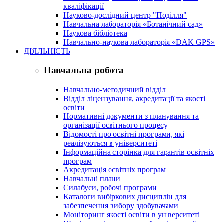
кваліфікації
Науково-дослідний центр "Поділля"
Навчальна лабораторія «Ботанічний сад»
Наукова бібліотека
Навчально-наукова лабораторія «DAK GPS»
ДІЯЛЬНІСТЬ
Навчальна робота
Навчально-методичний відділ
Відділ ліцензування, акредитації та якості
освіти
Нормативні документи з планування та
організації освітнього процесу
Відомості про освітні програми, які
реалізуються в університеті
Інформаційна сторінка для гарантів освітніх
програм
Акредитація освітніх програм
Навчальні плани
Силабуси, робочі програми
Каталоги вибіркових дисциплін для
забезпечення вибору здобувачами
Моніторинг якості освіти в університеті