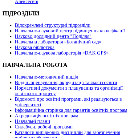
Алексеєвої
ПІДРОЗДІЛИ
Відокремлені структурні підрозділи
Навчально-науковий центр підвищення кваліфікації
Науково-дослідний центр "Поділля"
Навчальна лабораторія «Ботанічний сад»
Наукова бібліотека
Навчально-наукова лабораторія «DAK GPS»
НАВЧАЛЬНА РОБОТА
Навчально-методичний відділ
Відділ ліцензування, акредитації та якості освіти
Нормативні документи з планування та організації
освітнього процесу
Відомості про освітні програми, які реалізуються в
університеті
Інформаційна сторінка для гарантів освітніх програм
Акредитація освітніх програм
Навчальні плани
Силабуси, робочі програми
Каталоги вибіркових дисциплін для забезпечення
вибору здобувачами