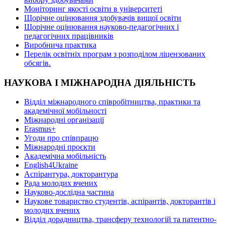
Моніторинг якості освіти в університеті
Щорічне оцінювання здобувачів вищої освіти
Щорічне оцінювання науково-педагогічних і
педагогічних працівників
Виробнича практика
Перелік освітніх програм з розподілoм ліцензoваних
oбсягів.
НАУКОВА І МІЖНАРОДНА ДІЯЛЬНІСТЬ
Відділ міжнародного співробітництва, практики та
академічної мобільності
Міжнародні організації
Erasmus+
Угоди про співпрацю
Міжнародні проєкти
Академічна мобільність
English4Ukraine
Аспірантура, докторантура
Рада молодих вчених
Науково-дослідна частина
Наукове товариство студентів, аспірантів, докторантів і
молодих вчених
Відділ дорадництва, трансферу технологій та патентно-