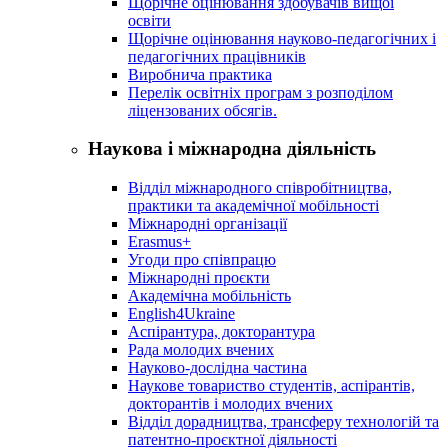
Щорічне оцінювання здобувачів вищої
освіти
Щорічне оцінювання науково-педагогічних і
педагогічних працівників
Виробнича практика
Перелік освітніх програм з розподілoм
ліцензoваних oбсягів.
Наукова і міжнародна діяльність
Відділ міжнародного співробітництва,
практики та академічної мобільності
Міжнародні організації
Erasmus+
Угоди про співпрацю
Міжнародні проєкти
Академічна мобільність
English4Ukraine
Аспірантура, докторантура
Рада молодих вчених
Науково-дослідна частина
Наукове товариство студентів, аспірантів,
докторантів і молодих вчених
Відділ дорадництва, трансферу технологій та
патентно-проєктної діяльності