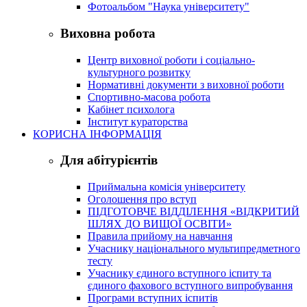
Фотоальбом "Наука університету"
Виховна робота
Центр виховної роботи і соціально-
культурного розвитку
Нормативні документи з виховної роботи
Спортивно-масова робота
Кабінет психолога
Інститут кураторства
КОРИСНА ІНФОРМАЦІЯ
Для абітурієнтів
Приймальна комісія університету
Оголошення про вступ
ПІДГОТОВЧЕ ВІДДІЛЕННЯ «ВІДКРИТИЙ
ШЛЯХ ДО ВИЩОЇ ОСВІТИ»
Правила прийому на навчання
Учаснику національного мультипредметного
тесту
Учаснику єдиного вступного іспиту та
єдиного фахового вступного випробування
Програми вступних іспитів