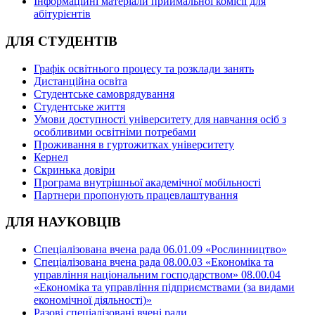
Інформаційні матеріали приймальної комісії для
абітурієнтів
ДЛЯ СТУДЕНТІВ
Графік освітнього процесу та розклади занять
Дистанційна освіта
Студентське самоврядування
Студентське життя
Умови доступності університету для навчання осіб з
особливими освітніми потребами
Проживання в гуртожитках університету
Кернел
Скринька довіри
Програма внутрішньої академічної мобільності
Партнери пропонують працевлаштування
ДЛЯ НАУКОВЦІВ
Спеціалізована вчена рада 06.01.09 «Рослинництво»
Спеціалізована вчена рада 08.00.03 «Економіка та
управління національним господарством» 08.00.04
«Економіка та управління підприємствами (за видами
економічної діяльності)»
Разові спеціалізовані вчені ради