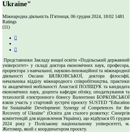
Ukraine"
Міжнародна діяльність
П'ятниця, 06 грудня 2024, 18:02
1481
Ratings
(11)
Представники Закладу вищої освіти «Подільський державний
університет» у складі доктора економічних наук, професора,
проректора з навчальної, науково-інноваційної та міжнародної
діяльності Оксани БЯЛКОВСЬКОЇ, доктора філософії,
начальника відділу міжнародного співробітництва, практики
та академічної мобільності Анастасії ПОЛІЩУК та кандидата
економічних наук, доцента кафедри обліку, оподаткування та
технологій електронного бізнесу Валентини БОРКОВСЬКОЇ
взяли участь у стартовій зустрічі проєкту SUSTED “Education
for Sustainable Development: Synergy of Competences for the
Recovery of Ukraine" (Освіта для сталого розвитку: Синергія
компетенцій для відновлення України), що відбулася 05 грудня
2024 року у Поліському національному університеті, м.
Житомир, який є координатором проєкту.