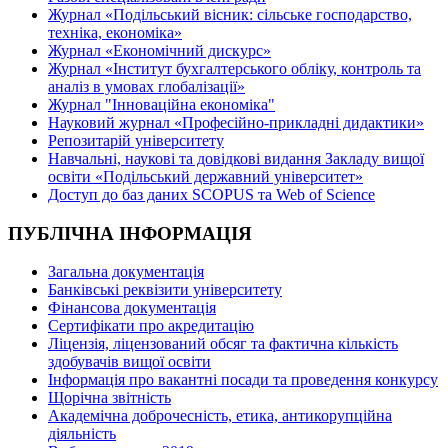
Журнал «Подільський вісник: сільське господарство,
техніка, економіка»
Журнал «Економічний дискурс»
Журнал «Інститут бухгалтерського обліку, контроль та
аналіз в умовах глобалізації»
Журнал "Інноваційна економіка"
Науковий журнал «Професійно-прикладні дидактики»
Репозитарій університету
Навчальні, наукові та довідкові видання Закладу вищої
освіти «Подільський державний університет»
Доступ до баз даних SCOPUS та Web of Science
ПУБЛІЧНА ІНФОРМАЦІЯ
Загальна документація
Банківські реквізити університету
Фінансова документація
Сертифікати про акредитацію
Ліцензія, ліцензований обсяг та фактична кількість
здобувачів вищої освіти
Інформація про вакантні посади та проведення конкурсу
Щорічна звітність
Академічна доброчесність, етика, антикорупційна
діяльність