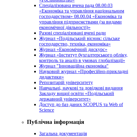
Спеціалізована вчена рада 08.00.03
«Економіка та управління національним
господарством» 08.00.04 «Економіка та
управління підприємствами (за видами
економічної діяльності)»
Разові спеціалізовані вчені ради
Журнал «Подільський вісник: сільське
господарство, техніка, економіка»
Журнал «Економічний дискурс»
Журнал «Інститут бухгалтерського обліку,
контроль та аналіз в умовах глобалізації»
Журнал "Інноваційна економіка"
Науковий журнал «Професійно-прикладні
дидактики»
Репозитарій університету
Навчальні, наукові та довідкові видання
Закладу вищої освіти «Подільський
державний університет»
Доступ до баз даних SCOPUS та Web of
Science
Публічна інформація
Загальна документація