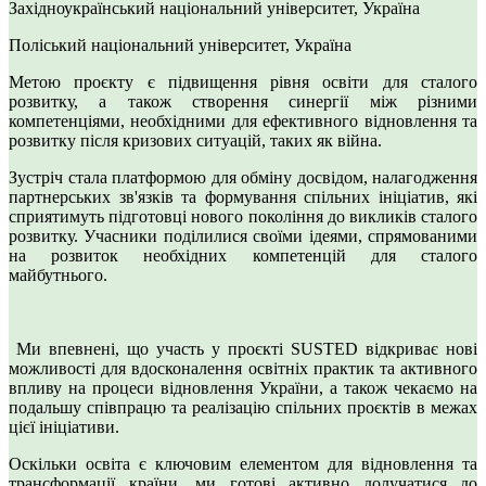
Західноукраїнський національний університет, Україна
Поліський національний університет, Україна
Метою проєкту є підвищення рівня освіти для сталого
розвитку, а також створення синергії між різними
компетенціями, необхідними для ефективного відновлення та
розвитку після кризових ситуацій, таких як війна.
Зустріч стала платформою для обміну досвідом, налагодження
партнерських зв'язків та формування спільних ініціатив, які
сприятимуть підготовці нового покоління до викликів сталого
розвитку. Учасники поділилися своїми ідеями, спрямованими
на розвиток необхідних компетенцій для сталого
майбутнього.
Ми впевнені, що участь у проєкті SUSTED відкриває нові
можливості для вдосконалення освітніх практик та активного
впливу на процеси відновлення України, а також чекаємо на
подальшу співпрацю та реалізацію спільних проєктів в межах
цієї ініціативи.
Оскільки освіта є ключовим елементом для відновлення та
трансформації країни, ми готові активно долучатися до