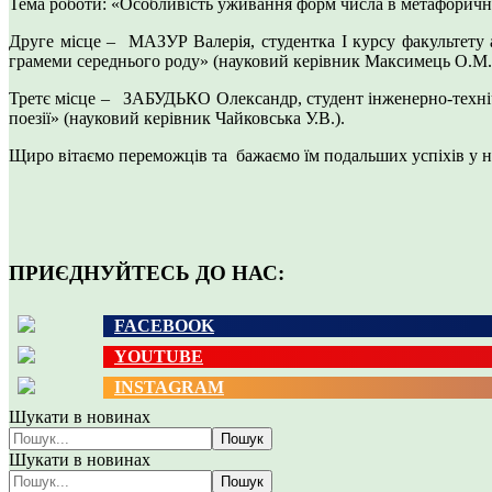
Тема роботи: «Особливість уживання форм числа в метафоричном
Друге місце – МАЗУР Валерія, студентка І курсу факультету
грамеми середнього роду» (науковий керівник Максимець О.М.
Третє місце – ЗАБУДЬКО Олександр, студент інженерно-технічн
поезії» (науковий керівник Чайковська У.В.).
Щиро вітаємо переможців та бажаємо їм подальших успіхів у на
ПРИЄДНУЙТЕСЬ ДО НАС:
FACEBOOK
YOUTUBE
INSTAGRAM
Шукати в новинах
Пошук
Шукати в новинах
Пошук