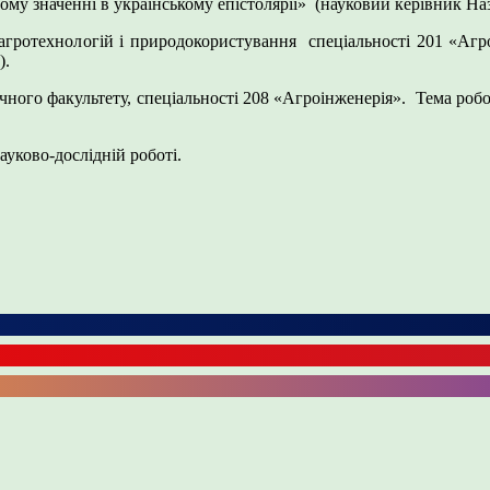
у значенні в українському епістолярії» (науковий керівник Наз
 агротехнологій і природокористування спеціальності 201 «Агр
).
ого факультету, спеціальності 208 «Агроінженерія». Тема робот
уково-дослідній роботі.