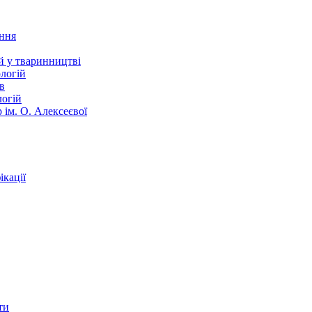
ання
й у тваринництві
логій
в
логій
 ім. О. Алексеєвої
кації
ти