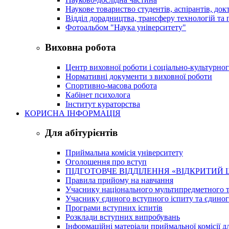
Наукове товариство студентів, аспірантів, док
Відділ дорадництва, трансферу технологій та 
Фотоальбом "Наука університету"
Виховна робота
Центр виховної роботи і соціально-культурно
Нормативні документи з виховної роботи
Спортивно-масова робота
Кабінет психолога
Інститут кураторства
КОРИСНА ІНФОРМАЦІЯ
Для абітурієнтів
Приймальна комісія університету
Оголошення про вступ
ПІДГОТОВЧЕ ВІДДІЛЕННЯ «ВІДКРИТИЙ 
Правила прийому на навчання
Учаснику національного мультипредметного т
Учаснику єдиного вступного іспиту та єдино
Програми вступних іспитів
Розклади вступних випробувань
Інформаційні матеріали приймальної комісії дл