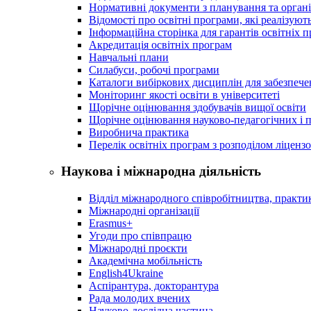
Нормативні документи з планування та організ
Відомості про освітні програми, які реалізують
Інформаційна сторінка для гарантів освітніх 
Акредитація освітніх програм
Навчальні плани
Силабуси, робочі програми
Каталоги вибіркових дисциплін для забезпеч
Моніторинг якості освіти в університеті
Щорічне оцінювання здобувачів вищої освіти
Щорічне оцінювання науково-педагогічних і п
Виробнича практика
Перелік освітніх програм з розподілoм ліцензo
Наукова і міжнародна діяльність
Відділ міжнародного співробітництва, практик
Міжнародні організації
Erasmus+
Угоди про співпрацю
Міжнародні проєкти
Академічна мобільність
English4Ukraine
Аспірантура, докторантура
Рада молодих вчених
Науково-дослідна частина