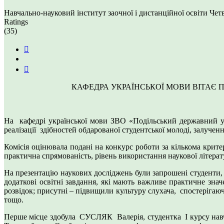
Навчально-науковий інститут заочної і дистанційної освіти
Четв
Ratings
(35)
КАФЕДРА УКРАЇНСЬКОЇ МОВИ ВІТАЄ
На кафедрі української мови ЗВО «Подільський державний у
реалізації здібностей обдарованої студентської молоді, залучен
Комісія оцінювала подані на конкурс роботи за кількома крите
практична спрямованість, рівень використання наукової літерат
На презентацію наукових досліджень були запрошені студенти,
додаткові освітні завдання, які мають важливе практичне зна
розвідок; присутні – підвищили культуру слухача, спостеріга
тощо.
Перше місце здобула СУСЛЯК Валерія, студентка І курсу навча