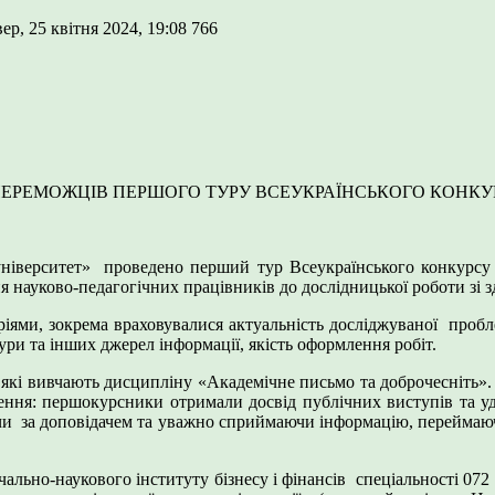
ер, 25 квітня 2024, 19:08
766
 ПЕРЕМОЖЦІВ ПЕРШОГО ТУРУ ВСЕУКРАЇНСЬКОГО КОНКУ
ніверситет» проведено перший тур Всеукраїнського конкурсу 
ня науково-педагогічних працівників до дослідницької роботи зі 
ріями, зокрема враховувалися актуальність досліджуваної проблем
ури та інших джерел інформації, якість оформлення робіт.
 які вивчають дисципліну «Академічне письмо та доброчесніть».
чення: першокурсники отримали досвід публічних виступів та уд
ючи за доповідачем та уважно сприймаючи інформацію, переймаю
льно-наукового інституту бізнесу і фінансів спеціальності 072 