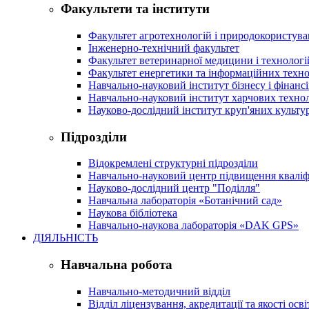
Факультети та інститути
Факультет агротехнологій і природокористув
Інженерно-технічний факультет
Факультет ветеринарної медицини і технологі
Факультет енергетики та інформаційних техно
Навчально-науковий інститут бізнесу і фінансі
Навчально-науковий інститут харчових техно
Науково-дослідний інститут круп'яних культур
Підрозділи
Відокремлені структурні підрозділи
Навчально-науковий центр підвищення кваліфі
Науково-дослідний центр "Поділля"
Навчальна лабораторія «Ботанічний сад»
Наукова бібліотека
Навчально-наукова лабораторія «DAK GPS»
ДІЯЛЬНІСТЬ
Навчальна робота
Навчально-методичний відділ
Відділ ліцензування, акредитації та якості осві