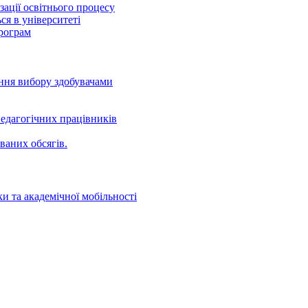
ації освітнього процесу
ся в університеті
програм
ення вибору здобувачами
едагогічних працівників
ваних oбсягів.
и та академічної мобільності