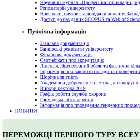
Науковий журнал «Професійно-прикладні ди
Репозитарій університету
Навчальні, наукові та довідкові видання Закл
Доступ до баз даних SCOPUS та Web of Scienc
Публічна інформація
Загальна документація
Банківські реквізити університету
Фінансова документація
Сертифікати про акредитацію
Ліцензія, ліцензований обсяг та фактична кіль
Інформація про вакантні посади та проведенн
Щорічна звітність
Академічна доброчесність, етика, антикорупці
Вибори ректора 2019
Графік роботи служби охорони
Громадське обговорення
Інформація про проведення тендерних процед
НОВИНИ
ПЕРЕМОЖЦІ ПЕРШОГО ТУРУ ВСЕУ