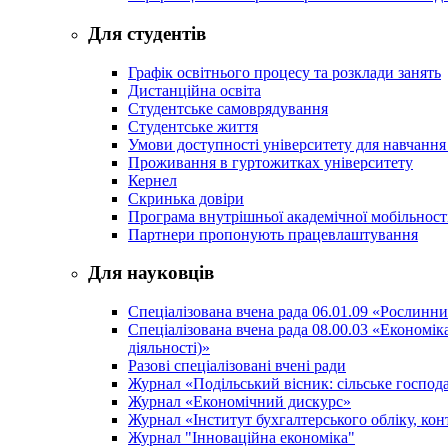
Для студентів
Графік освітнього процесу та розклади занять
Дистанційна освіта
Студентське самоврядування
Студентське життя
Умови доступності університету для навчання
Проживання в гуртожитках університету
Кернел
Скринька довіри
Програма внутрішньої академічної мобільност
Партнери пропонують працевлаштування
Для науковців
Спеціалізована вчена рада 06.01.09 «Рослинн
Спеціалізована вчена рада 08.00.03 «Економі
діяльності)»
Разові спеціалізовані вчені ради
Журнал «Подільський вісник: сільське господа
Журнал «Економічний дискурс»
Журнал «Інститут бухгалтерського обліку, конт
Журнал "Інноваційна економіка"