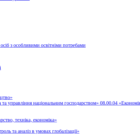
 осіб з особливими освітніми потребами
і
ицтво»
ка та управління національним господарством» 08.00.04 «Економі
рство, техніка, економіка»
роль та аналіз в умовах глобалізації»