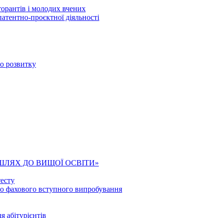
торантів і молодих вчених
патентно-проєктної діяльності
го розвитку
ШЛЯХ ДО ВИЩОЇ ОСВІТИ»
есту
го фахового вступного випробування
я абітурієнтів