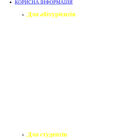
КОРИСНА ІНФОРМАЦІЯ
Для абітурієнтів
Приймальна комісія університету
Оголошення про вступ
ПІДГОТОВЧЕ ВІДДІЛЕННЯ «ВІДКРИТИЙ
ШЛЯХ ДО ВИЩОЇ ОСВІТИ»
Правила прийому на навчання
Учаснику національного мультипредметного
тесту
Учаснику єдиного вступного іспиту та
єдиного фахового вступного випробування
Програми вступних іспитів
Розклади вступних випробувань
Інформаційні матеріали приймальної комісії
для абітурієнтів
Для студентів