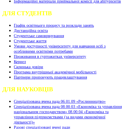
Інформаційні матеріали приймальної комісії для абітурієнтів
ДЛЯ СТУДЕНТІВ
Графік освітнього процесу та розклади занять
Дистанційна освіта
Студентське самоврядування
Студентське життя
Умови доступності університету для навчання осіб з
особливими освітніми потребами
Проживання в гуртожитках університету
Кернел
Скринька довіри
Програма внутрішньої академічної мобільності
Партнери пропонують працевлаштування
ДЛЯ НАУКОВЦІВ
Спеціалізована вчена рада 06.01.09 «Рослинництво»
Спеціалізована вчена рада 08.00.03 «Економіка та управління
національним господарством» 08.00.04 «Економіка та
управління підприємствами (за видами економічної
діяльності)»
Разові спеціалізовані вчені ради