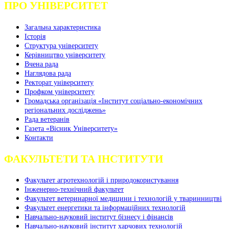
ПРО УНІВЕРСИТЕТ
Загальна характеристика
Історія
Структура університету
Керівництво університету
Вчена рада
Наглядова рада
Ректорат університету
Профком університету
Громадська організація «Інститут соціально-економічних
регіональних досліджень»
Рада ветеранів
Газета «Вісник Університету»
Контакти
ФАКУЛЬТЕТИ ТА ІНСТИТУТИ
Факультет агротехнологій і природокористування
Інженерно-технічний факультет
Факультет ветеринарної медицини і технологій у тваринництві
Факультет енергетики та інформаційних технологій
Навчально-науковий інститут бізнесу і фінансів
Навчально-науковий інститут харчових технологій