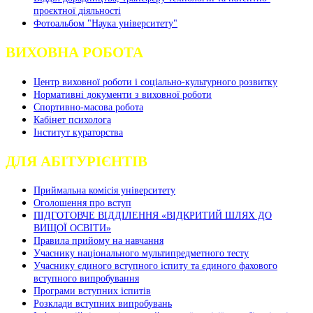
проєктної діяльності
Фотоальбом "Наука університету"
ВИХОВНА РОБОТА
Центр виховної роботи і соціально-культурного розвитку
Нормативні документи з виховної роботи
Спортивно-масова робота
Кабінет психолога
Інститут кураторства
ДЛЯ АБІТУРІЄНТІВ
Приймальна комісія університету
Оголошення про вступ
ПІДГОТОВЧЕ ВІДДІЛЕННЯ «ВІДКРИТИЙ ШЛЯХ ДО
ВИЩОЇ ОСВІТИ»
Правила прийому на навчання
Учаснику національного мультипредметного тесту
Учаснику єдиного вступного іспиту та єдиного фахового
вступного випробування
Програми вступних іспитів
Розклади вступних випробувань