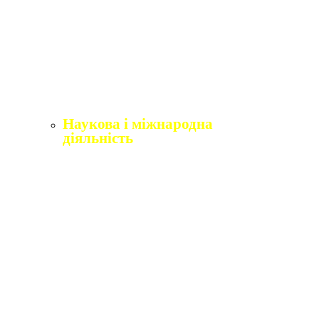
Щорічне оцінювання здобувачів вищої освіти
Щорічне оцінювання науково-педагогічних і
педагогічних працівників
Виробнича практика
Перелік освітніх програм з розподілoм
ліцензoваних oбсягів.
Наукова і міжнародна
діяльність
Відділ міжнародного співробітництва,
практики та академічної мобільності
Міжнародні організації
Erasmus+
Угоди про співпрацю
Міжнародні проєкти
Академічна мобільність
English4Ukraine