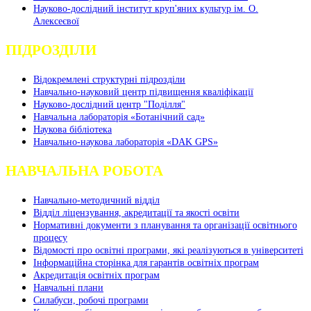
Науково-дослідний інститут круп'яних культур ім. О.
Алексеєвої
ПІДРОЗДІЛИ
Відокремлені структурні підрозділи
Навчально-науковий центр підвищення кваліфікації
Науково-дослідний центр "Поділля"
Навчальна лабораторія «Ботанічний сад»
Наукова бібліотека
Навчально-наукова лабораторія «DAK GPS»
НАВЧАЛЬНА РОБОТА
Навчально-методичний відділ
Відділ ліцензування, акредитації та якості освіти
Нормативні документи з планування та організації освітнього
процесу
Відомості про освітні програми, які реалізуються в університеті
Інформаційна сторінка для гарантів освітніх програм
Акредитація освітніх програм
Навчальні плани
Силабуси, робочі програми