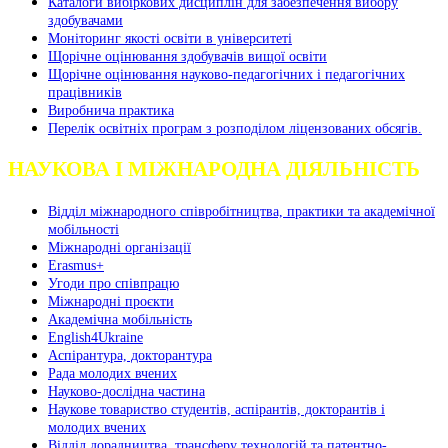
Каталоги вибіркових дисциплін для забезпечення вибору
здобувачами
Моніторинг якості освіти в університеті
Щорічне оцінювання здобувачів вищої освіти
Щорічне оцінювання науково-педагогічних і педагогічних
працівників
Виробнича практика
Перелік освітніх програм з розподілoм ліцензoваних oбсягів.
НАУКОВА І МІЖНАРОДНА ДІЯЛЬНІСТЬ
Відділ міжнародного співробітництва, практики та академічної
мобільності
Міжнародні організації
Erasmus+
Угоди про співпрацю
Міжнародні проєкти
Академічна мобільність
English4Ukraine
Аспірантура, докторантура
Рада молодих вчених
Науково-дослідна частина
Наукове товариство студентів, аспірантів, докторантів і
молодих вчених
Відділ дорадництва, трансферу технологій та патентно-