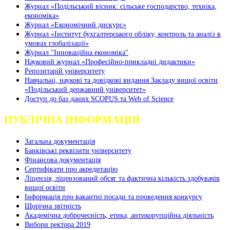
Журнал «Подільський вісник: сільське господарство, техніка,
економіка»
Журнал «Економічний дискурс»
Журнал «Інститут бухгалтерського обліку, контроль та аналіз в
умовах глобалізації»
Журнал "Інноваційна економіка"
Науковий журнал «Професійно-прикладні дидактики»
Репозитарій університету
Навчальні, наукові та довідкові видання Закладу вищої освіти
«Подільський державний університет»
Доступ до баз даних SCOPUS та Web of Science
ПУБЛІЧНА ІНФОРМАЦІЯ
Загальна документація
Банківські реквізити університету
Фінансова документація
Сертифікати про акредитацію
Ліцензія, ліцензований обсяг та фактична кількість здобувачів
вищої освіти
Інформація про вакантні посади та проведення конкурсу
Щорічна звітність
Академічна доброчесність, етика, антикорупційна діяльність
Вибори ректора 2019