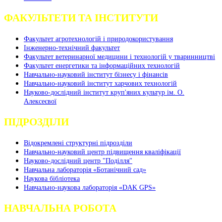
ФАКУЛЬТЕТИ ТА ІНСТИТУТИ
Факультет агротехнологій і природокористування
Інженерно-технічний факультет
Факультет ветеринарної медицини і технологій у тваринництві
Факультет енергетики та інформаційних технологій
Навчально-науковий інститут бізнесу і фінансів
Навчально-науковий інститут харчових технологій
Науково-дослідний інститут круп'яних культур ім. О.
Алексеєвої
ПІДРОЗДІЛИ
Відокремлені структурні підрозділи
Навчально-науковий центр підвищення кваліфікації
Науково-дослідний центр "Поділля"
Навчальна лабораторія «Ботанічний сад»
Наукова бібліотека
Навчально-наукова лабораторія «DAK GPS»
НАВЧАЛЬНА РОБОТА