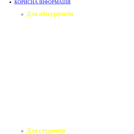
КОРИСНА ІНФОРМАЦІЯ
Для абітурієнтів
Приймальна комісія університету
Оголошення про вступ
ПІДГОТОВЧЕ ВІДДІЛЕННЯ «ВІДКРИТИЙ
ШЛЯХ ДО ВИЩОЇ ОСВІТИ»
Правила прийому на навчання
Учаснику національного мультипредметного
тесту
Учаснику єдиного вступного іспиту та
єдиного фахового вступного випробування
Програми вступних іспитів
Розклади вступних випробувань
Інформаційні матеріали приймальної комісії
для абітурієнтів
Для студентів