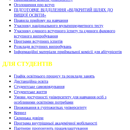
Оголошення про вступ
ПІДГОТОВЧЕ ВІДДІЛЕННЯ «ВІДКРИТИЙ ШЛЯХ ДО
ВИЩОЇ ОСВІТИ»
Правила прийому на навчання
Учаснику національного мультипредметного тесту
Учаснику єдиного вступного іспиту та єдиного фахового
вступного випробування
Програми вступних іспитів
Розклади вступних випробувань
Інформаційні матеріали приймальної комісії для абітурієнтів
ДЛЯ СТУДЕНТІВ
Графік освітнього процесу та розклади занять
Дистанційна освіта
Студентське самоврядування
Студентське життя
Умови доступності університету для навчання осіб з
особливими освітніми потребами
Проживання в гуртожитках університету
Кернел
Скринька довіри
Програма внутрішньої академічної мобільності
Партнери пропонують працевлаштування