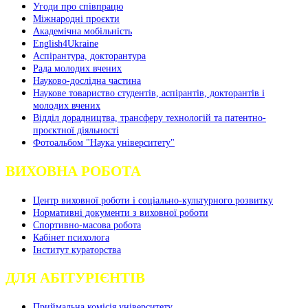
Угоди про співпрацю
Міжнародні проєкти
Академічна мобільність
English4Ukraine
Аспірантура, докторантура
Рада молодих вчених
Науково-дослідна частина
Наукове товариство студентів, аспірантів, докторантів і
молодих вчених
Відділ дорадництва, трансферу технологій та патентно-
проєктної діяльності
Фотоальбом "Наука університету"
ВИХОВНА РОБОТА
Центр виховної роботи і соціально-культурного розвитку
Нормативні документи з виховної роботи
Спортивно-масова робота
Кабінет психолога
Інститут кураторства
ДЛЯ АБІТУРІЄНТІВ
Приймальна комісія університету