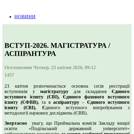
Інформація про проведення тендерних
процедур
НОВИНИ
ВСТУП-2026. МАГІСТРАТУРА /
АСПІРАНТУРА
Оголошення
Четвер, 23 квітня 2026, 09:12
1457
23 квітня розпочинається основна сесія реєстрації
вступників у
магістратуру
для складання
Єдиного
вступного іспиту (ЄВІ)
,
Єдиного фахового вступного
іспиту (ЄФВВ),
та в
аспірантуру
–
Єдиного вступного
іспиту (ЄВІ), Є
диного вступного випробування з
методології наукових досліджень (ЄВВ).
Звертаємо
увагу, що Приймальна комісія Закладу вищої
освіти «Подільський державний університет»
здійснюватиме реєстрацію
за умови особистої присутності