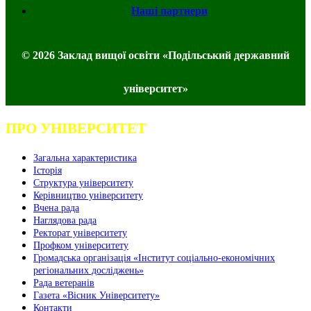
Наші партнери
© 2026 Заклад вищої освіти «Подільський державний
університет»
ПРО УНІВЕРСИТЕТ
Загальна характеристика
Історія
Структура університету
Керівництво університету
Вчена рада
Наглядова рада
Ректорат університету
Профком університету
Громадська організація «Інститут соціально-економічних
регіональних досліджень»
Рада ветеранів
Газета «Вісник Університету»
Контакти