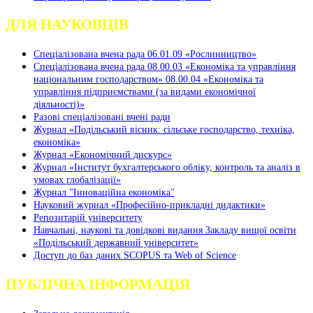
ДЛЯ НАУКОВЦІВ
Спеціалізована вчена рада 06.01.09 «Рослинництво»
Спеціалізована вчена рада 08.00.03 «Економіка та управління
національним господарством» 08.00.04 «Економіка та
управління підприємствами (за видами економічної
діяльності)»
Разові спеціалізовані вчені ради
Журнал «Подільський вісник: сільське господарство, техніка,
економіка»
Журнал «Економічний дискурс»
Журнал «Інститут бухгалтерського обліку, контроль та аналіз в
умовах глобалізації»
Журнал "Інноваційна економіка"
Науковий журнал «Професійно-прикладні дидактики»
Репозитарій університету
Навчальні, наукові та довідкові видання Закладу вищої освіти
«Подільський державний університет»
Доступ до баз даних SCOPUS та Web of Science
ПУБЛІЧНА ІНФОРМАЦІЯ