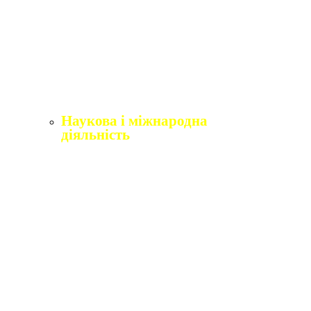
Щорічне оцінювання здобувачів вищої освіти
Щорічне оцінювання науково-педагогічних і
педагогічних працівників
Виробнича практика
Перелік освітніх програм з розподілoм
ліцензoваних oбсягів.
Наукова і міжнародна
діяльність
Відділ міжнародного співробітництва,
практики та академічної мобільності
Міжнародні організації
Erasmus+
Угоди про співпрацю
Міжнародні проєкти
Академічна мобільність
English4Ukraine