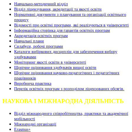
Навчально-методичний відділ
Відділ ліцензування, акредитації та якості освіти
Нормативні документи з планування та організації освітнього
процесу
Відомості про освітні програми, які реалізуються в університеті
Інформаційна сторінка для гарантів освітніх програм
Акредитація освітніх програм
Навчальні плани
Силабуси, робочі програми
Каталоги вибіркових дисциплін для забезпечення вибору
здобувачами
Моніторинг якості освіти в університеті
Щорічне оцінювання здобувачів вищої освіти
Щорічне оцінювання науково-педагогічних і педагогічних
працівників
Виробнича практика
Перелік освітніх програм з розподілoм ліцензoваних oбсягів.
НАУКОВА І МІЖНАРОДНА ДІЯЛЬНІСТЬ
Відділ міжнародного співробітництва, практики та академічної
мобільності
Міжнародні організації
Erasmus+