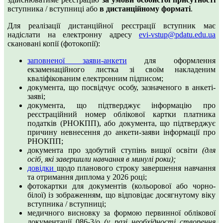
вступника / вступниці або
в дистанційному форматі
.
Для реалізації дистанційної реєстрації вступник має
надіслати на електронну адресу
evi-vstup@pdatu.edu.ua
скановані копії (фотокопії):
заповненої заяви-анкети
для оформлення
екзаменаційного листка зі своїм накладеним
кваліфікованим електронним підписом;
документа, що посвідчує особу, зазначеного в анкеті-
заяві;
документа, що підтверджує інформацію про
реєстраційний номер облікової картки платника
податків (РНОКПП), або документа, що підтверджує
причину невнесення до анкети-заяви інформації про
РНОКПП;
документа про здобутий ступінь вищої освіти
(для
осіб, які завершили навчання в минулі роки);
довідки
щодо планового строку завершення навчання
та отримання диплома у 2026 році;
фотокартки для документів (кольорової або чорно-
білої) із зображенням, що відповідає досягнутому віку
вступника / вступниці;
медичного висновку за формою первинної облікової
документації 086-3/о
(у разі необхідності створення