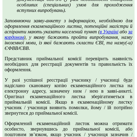
особливих (спеціальних) умов для проходження
вступних випробувань).
Заповнюючи заяву-анкету з інформацією, необхідною для
оформлення екзаменаційного листка, потенційні магістри й
аспіранти мають указати населений пункт (
в Україні
або
за
кордоном
), у якому бажають пройти випробування, назву
іноземної мови, із якої бажають скласти ЄВІ, та назву(-и)
ЄФВВ/ЄВВ
.
Представник приймальної комісії перевірить наявність
необхідних для реєстрації документів та правильність їх
оформлення.
У разі успішної реєстрації учаснику / учасниці буде
надіслано скановану копію екзаменаційного листка на
електронну адресу, зазначену ним / нею в заяві-анкеті.
Оригінал екзаменаційного листка зберігатиметься в
приймальній комісії. Якщо в екзаменаційному листку
учасник / учасниця виявить помилки, йому / їй потрібно
звернутися до приймальної комісії.
Оформлений екзаменаційний листок можна отримати
особисто, звернувшись до приймальної комісії, або
поштовим зв’язком, якщо учасник / учасниця зазначив /