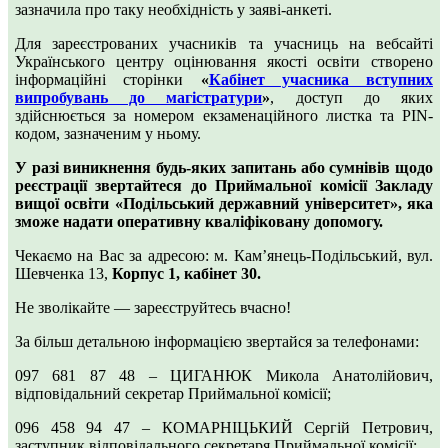
зазначила про таку необхідність у заяві-анкеті.
Для зареєстрованих учасників та учасниць на вебсайті
Українського центру оцінювання якості освіти створено
інформаційні сторінки
«
Кабінет учасника вступних
випробувань до магістратури
»
, доступ до яких
здійснюється за номером екзаменаційного листка та РIN-
кодом, зазначеним у ньому.
У разі виникнення будь-яких запитань або сумнівів щодо
реєстрації звертайтеся до Приймальної комісії Закладу
вищої освіти «Подільський державний університет», яка
зможе надати оперативну кваліфіковану допомогу.
Чекаємо на Вас за адресою: м. Кам’янець-Подільський, вул.
Шевченка 13,
Корпус 1, кабінет 30.
Не зволікайте — зареєструйтесь вчасно!
За більш детальною інформацією звертайся за телефонами:
097 681 87 48 – ЦИГАНЮК Микола Анатолійович,
відповідальний секретар Приймальної комісії;
096 458 94 47 – КОМАРНІЦЬКИЙ Сергій Петрович,
заступник відповідального секретаря Приймальної комісії;